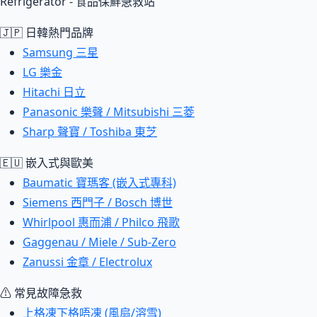
Refrigerator - 食品保鮮急救站
🇯🇵 日韓熱門品牌
Samsung 三星
LG 樂金
Hitachi 日立
Panasonic 樂聲 / Mitsubishi 三菱
Sharp 聲寶 / Toshiba 東芝
🇪🇺 嵌入式與歐美
Baumatic 寶瑪客 (嵌入式專科)
Siemens 西門子 / Bosch 博世
Whirlpool 惠而浦 / Philco 飛歌
Gaggenau / Miele / Sub-Zero
Zanussi 金章 / Electrolux
⚠ 常見故障急救
上格凍下格唔凍 (風扇/溶雪)