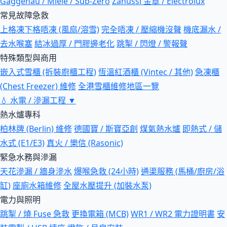
Gaggenau / Miele / Sub-Zero
Zanussi 金章 / Electrolux
常見故障急救
上格凍下格唔凍 (風扇/溶雪)
完全唔凍 / 壓縮機沒聲
機底漏水 /
去水喉塞
結冰過厚 / 門膠邊老化
跳掣 / 閃燈 / 警報聲
特殊類型與商用
嵌入式雪櫃 (拆裝廚櫃工程)
恆溫紅酒櫃 (Vintec / 其他)
急凍櫃
(Chest Freezer) 維修
全港雪櫃維修地區一覽
💧
水電 / 滲漏工程
▼
熱水爐專科
柏林牌 (Berlin) 維修
德國寶 / 斯寶亞創
煤氣熱水爐
即熱式 / 儲
水式 (E1/E3)
真火 / 樂信 (Rasonic)
緊急水務與滲漏
天花滲漏 / 牆身滲水
爆喉急救 (24小時)
通渠服務 (馬桶/廚房/浴
缸)
座廁水箱維修
全屋水壓提升 (加裝水泵)
電力與照明
跳掣 / 燒 Fuse 急救
更換電箱 (MCB)
WR1 / WR2 電力證明書
安