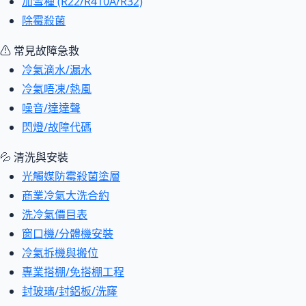
加雪種 (R22/R410A/R32)
除霉殺菌
⚠ 常見故障急救
冷氣滴水/漏水
冷氣唔凍/熱風
噪音/達達聲
閃燈/故障代碼
💦 清洗與安裝
光觸媒防霉殺菌塗層
商業冷氣大洗合約
洗冷氣價目表
窗口機/分體機安裝
冷氣拆機與搬位
專業搭棚/免搭棚工程
封玻璃/封鋁板/洗窿