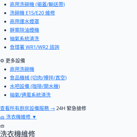
商用洗碗機 (揭蓋/輸送帶)
洗碗機 E15/E20 維修
商用運水煙罩
靜電除油煙機
抽氣系統清洗
食環署 WR1/WR2 諮詢
⚙ 更多設備
商用洗碗機
食品機械 (切肉/攪拌/真空)
水吧設備 (咖啡/開水機)
抽氣/通風系統清洗
查看所有廚房設備服務 →
24H 緊急搶修
🧺
洗衣機維修
▼
🧺
洗衣機維修