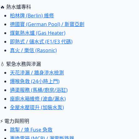
🔥 熱水爐專科
柏林牌 (Berlin) 維修
德國寶 (German Pool) / 斯寶亞創
煤氣熱水爐 (Gas Heater)
即熱式 / 儲水式 (E1/E3 代碼)
真火 / 樂信 (Rasonic)
💧 緊急水務與滲漏
天花滲漏 / 牆身滲水檢測
爆喉急救 (24小時上門)
通渠服務 (馬桶/廚房/浴缸)
座廁水箱維修 (波曲/漏水)
全屋水壓提升 (加裝水泵)
⚡ 電力與照明
跳掣 / 燒 Fuse 急救
更換電箱 (MCB) / 漏電斷路器