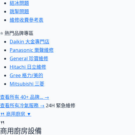
結冰問題
跳掣問題
維修收費參考表
⭐ 熱門品牌專區
Daikin 大金專門店
Panasonic 樂聲維修
General 珍寶維修
Hitachi 日立維修
Gree 格力/美的
Mitsubishi 三菱
查看所有 40+ 品牌... →
查看所有冷氣服務 →
24H 緊急維修
🍴
商用廚房
▼
🍴
商用廚房設備