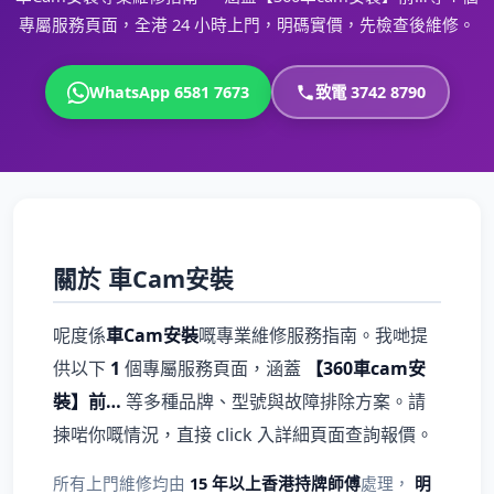
專屬服務頁面，全港 24 小時上門，明碼實價，先檢查後維修。
WhatsApp 6581 7673
致電 3742 8790
關於 車Cam安裝
呢度係
車Cam安裝
嘅專業維修服務指南。我哋提
供以下
1
個專屬服務頁面，涵蓋
【360車cam安
裝】前…
等多種品牌、型號與故障排除方案。請
揀啱你嘅情況，直接 click 入詳細頁面查詢報價。
所有上門維修均由
15 年以上香港持牌師傅
處理，
明