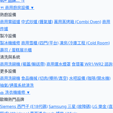
40+ 品牌... →
🍴
商用廚房設備
▼
熱廚設備
商用電磁爐
中式炒爐 (鑊氣爐)
萬用蒸烤箱 (Combi Oven)
商用
炸爐
製冷設備
製冰機維修
商用雪櫃 (四門/平台)
凍房/冷庫工程 (Cold Room)
壽司 / 蛋糕展示櫃
清洗與系統
商用洗碗機 (揭蓋/輸送帶)
商用運水煙罩
食環署 WR1/WR2 諮詢
更多設備
商用洗碗機
食品機械 (切肉/攪拌/真空)
水吧設備 (咖啡/開水機)
抽氣/通風系統清洗
🧺
洗衣機維修
▼
歐韓熱門品牌
Siemens 西門子 (E18代碼)
Samsung 三星 (故障碼)
LG 樂金 (直