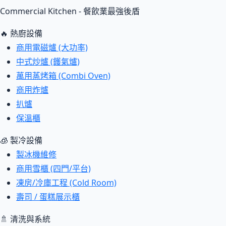
Commercial Kitchen - 餐飲業最強後盾
🔥 熱廚設備
商用電磁爐 (大功率)
中式炒爐 (鑊氣爐)
萬用蒸烤箱 (Combi Oven)
商用炸爐
扒爐
保溫櫃
🧊 製冷設備
製冰機維修
商用雪櫃 (四門/平台)
凍房/冷庫工程 (Cold Room)
壽司 / 蛋糕展示櫃
🚿 清洗與系統