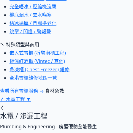
完全唔凍 / 壓縮機沒聲
機底漏水 / 去水喉塞
結冰過厚 / 門膠邊老化
跳掣 / 閃燈 / 警報聲
🔧 特殊類型與商用
嵌入式雪櫃 (拆裝廚櫃工程)
恆溫紅酒櫃 (Vintec / 其他)
急凍櫃 (Chest Freezer) 維修
全港雪櫃維修地區一覽
查看所有雪櫃服務 →
食材急救
💧
水電工程
▼
💧
水電 / 滲漏工程
Plumbing & Engineering - 房屋硬體全能醫生