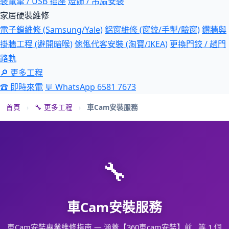
裝電掣 / USB 插座
燈飾 / 吊扇安裝
家居硬裝維修
電子鎖維修 (Samsung/Yale)
鋁窗維修 (窗鉸/手掣/驗窗)
鑽牆與
掛牆工程 (避開暗喉)
傢俬代客安裝 (淘寶/IKEA)
更換門鉸 / 趟門
路軌
🔎 更多工程
☎ 即時來電
💬 WhatsApp 6581 7673
首頁
›
🔧 更多工程
›
車Cam安裝服務
🔧
車Cam安裝服務
車Cam安裝專業維修指南 — 涵蓋【360車cam安裝】前…等 1 個