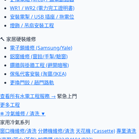
WR1 / WR2 (電力完工證明書)
安裝電掣 / USB 插座 / 拖電位
燈飾 / 吊扇安裝工程
🔨 家居硬裝維修
電子鎖維修 (Samsung/Yale)
鋁窗維修 (窗鉸/手掣/驗窗)
鑽牆與掛牆工程 (避開暗喉)
傢俬代客安裝 (淘寶/IKEA)
更換門鉸 / 趟門路軌
查看所有水電工程服務 →
緊急上門
更多工程
❄
冷氣維修 / 清洗
▼
家用冷氣系列
窗口機維修/清洗
分體機維修/清洗
天花機 (Cassette)
專業清洗