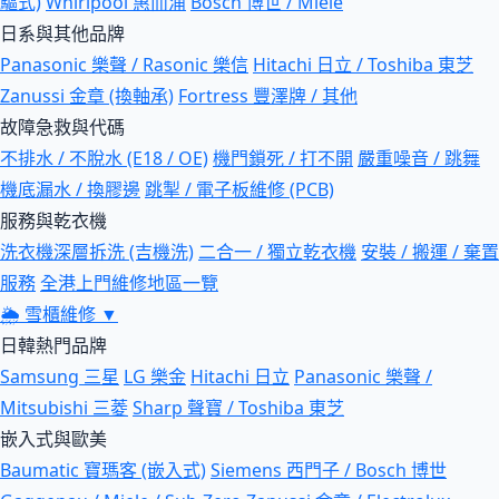
驅式)
Whirlpool 惠而浦
Bosch 博世 / Miele
日系與其他品牌
Panasonic 樂聲 / Rasonic 樂信
Hitachi 日立 / Toshiba 東芝
Zanussi 金章 (換軸承)
Fortress 豐澤牌 / 其他
故障急救與代碼
不排水 / 不脫水 (E18 / OE)
機門鎖死 / 打不開
嚴重噪音 / 跳舞
機底漏水 / 換膠邊
跳掣 / 電子板維修 (PCB)
服務與乾衣機
洗衣機深層拆洗 (吉機洗)
二合一 / 獨立乾衣機
安裝 / 搬運 / 棄置
服務
全港上門維修地區一覽
🌦
雪櫃維修
▼
日韓熱門品牌
Samsung 三星
LG 樂金
Hitachi 日立
Panasonic 樂聲 /
Mitsubishi 三菱
Sharp 聲寶 / Toshiba 東芝
嵌入式與歐美
Baumatic 寶瑪客 (嵌入式)
Siemens 西門子 / Bosch 博世