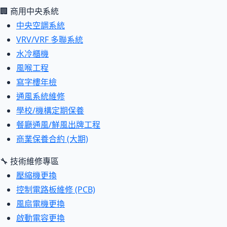
🏢 商用中央系統
中央空調系統
VRV/VRF 多聯系統
水冷櫃機
風喉工程
寫字樓年檢
通風系統維修
學校/機構定期保養
餐廳通風/鮮風出牌工程
商業保養合約 (大期)
🔧 技術維修專區
壓縮機更換
控制電路板維修 (PCB)
風扇電機更換
啟動電容更換