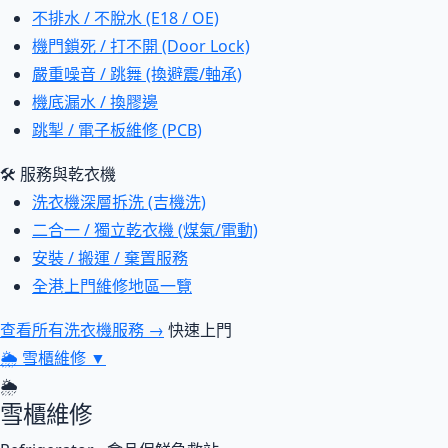
不排水 / 不脫水 (E18 / OE)
機門鎖死 / 打不開 (Door Lock)
嚴重噪音 / 跳舞 (換避震/軸承)
機底漏水 / 換膠邊
跳掣 / 電子板維修 (PCB)
🛠 服務與乾衣機
洗衣機深層拆洗 (吉機洗)
二合一 / 獨立乾衣機 (煤氣/電動)
安裝 / 搬運 / 棄置服務
全港上門維修地區一覽
查看所有洗衣機服務 →
快速上門
🌦
雪櫃維修
▼
🌦
雪櫃維修