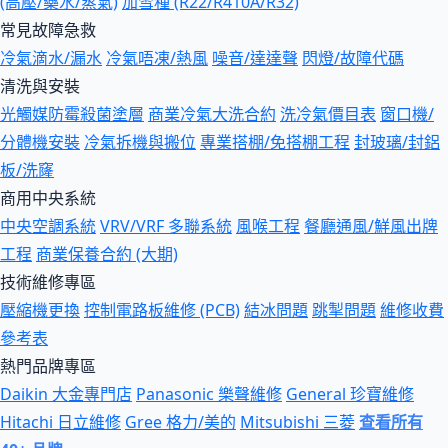
(高壓/藥水/蒸氣)
加雪種 (R22/R410A/R32)
常見故障急救
冷氣滴水/漏水
冷氣唔凍/熱風
噪音/達達聲
閃燈/故障代碼
清洗與安裝
光觸媒防霉殺菌塗層
商業冷氣大洗合約
洗冷氣價目表
窗口機/
分體機安裝
冷氣拆機與搬位
專業搭棚/免搭棚工程
封玻璃/封鋁
板/洗窿
商用中央系統
中央空調系統
VRV/VRF 多聯系統
風喉工程
餐廳通風/鮮風出牌
工程
商業保養合約 (大期)
技術維修專區
壓縮機更換
控制電路板維修 (PCB)
結冰問題
跳掣問題
維修收費
參考表
熱門品牌專區
Daikin 大金專門店
Panasonic 樂聲維修
General 珍寶維修
Hitachi 日立維修
Gree 格力/美的
Mitsubishi 三菱
查看所有