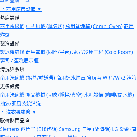
40+ 品牌... →
🍴
商用廚房設備
▼
熱廚設備
商用電磁爐
中式炒爐 (鑊氣爐)
萬用蒸烤箱 (Combi Oven)
商用
炸爐
製冷設備
製冰機維修
商用雪櫃 (四門/平台)
凍房/冷庫工程 (Cold Room)
壽司 / 蛋糕展示櫃
清洗與系統
商用洗碗機 (揭蓋/輸送帶)
商用運水煙罩
食環署 WR1/WR2 諮詢
更多設備
商用洗碗機
食品機械 (切肉/攪拌/真空)
水吧設備 (咖啡/開水機)
抽氣/通風系統清洗
🧺
洗衣機維修
▼
歐韓熱門品牌
Siemens 西門子 (E18代碼)
Samsung 三星 (故障碼)
LG 樂金 (直