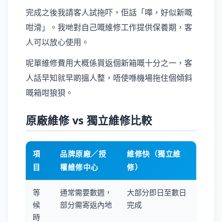
完成之後我請客人試拖吓，佢話「嘩，好似新嘅
咁滑」。我哋對自己嘅維修工作提供保養期，客
人可以放心使用。
呢單維修費用大概係買返個新箱嘅十分之一，客
人話早知就早啲搵人整，唔使喺機場拖住個傾斜
嘅箱咁狼狽。
原廠維修 vs 獨立維修比較
項
品牌原廠／授
維修快（獨立維
目
權維修中心
修）
等
通常需要數週，
大部分即日至數日
候
部分需寄返內地
完成
時