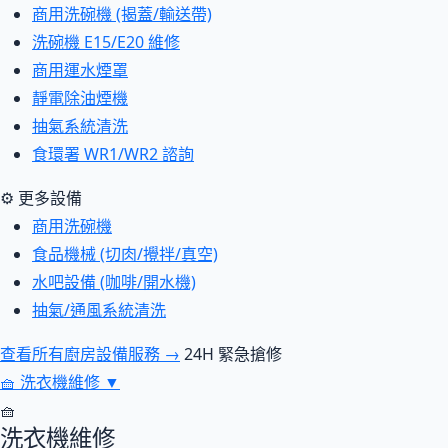
商用洗碗機 (揭蓋/輸送帶)
洗碗機 E15/E20 維修
商用運水煙罩
靜電除油煙機
抽氣系統清洗
食環署 WR1/WR2 諮詢
⚙ 更多設備
商用洗碗機
食品機械 (切肉/攪拌/真空)
水吧設備 (咖啡/開水機)
抽氣/通風系統清洗
查看所有廚房設備服務 →
24H 緊急搶修
🧺
洗衣機維修
▼
🧺
洗衣機維修