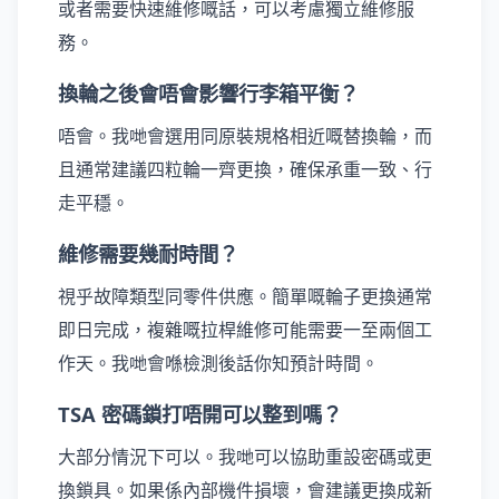
或者需要快速維修嘅話，可以考慮獨立維修服
務。
換輪之後會唔會影響行李箱平衡？
唔會。我哋會選用同原裝規格相近嘅替換輪，而
且通常建議四粒輪一齊更換，確保承重一致、行
走平穩。
維修需要幾耐時間？
視乎故障類型同零件供應。簡單嘅輪子更換通常
即日完成，複雜嘅拉桿維修可能需要一至兩個工
作天。我哋會喺檢測後話你知預計時間。
TSA 密碼鎖打唔開可以整到嗎？
大部分情況下可以。我哋可以協助重設密碼或更
換鎖具。如果係內部機件損壞，會建議更換成新