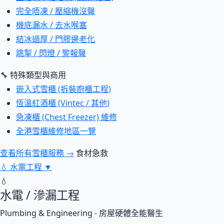
完全唔凍 / 壓縮機沒聲
機底漏水 / 去水喉塞
結冰過厚 / 門膠邊老化
跳掣 / 閃燈 / 警報聲
🔧 特殊類型與商用
嵌入式雪櫃 (拆裝廚櫃工程)
恆溫紅酒櫃 (Vintec / 其他)
急凍櫃 (Chest Freezer) 維修
全港雪櫃維修地區一覽
查看所有雪櫃服務 →
食材急救
💧
水電工程
▼
💧
水電 / 滲漏工程
Plumbing & Engineering - 房屋硬體全能醫生