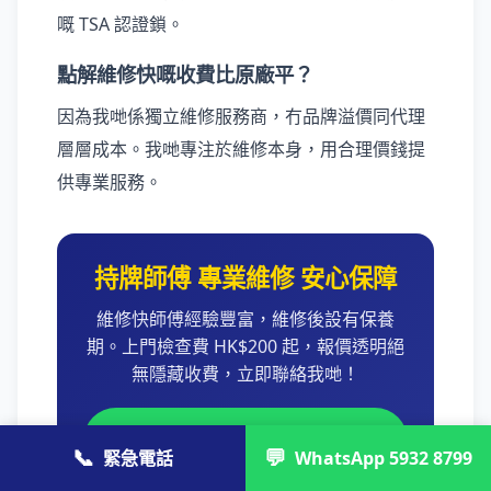
嘅 TSA 認證鎖。
點解維修快嘅收費比原廠平？
因為我哋係獨立維修服務商，冇品牌溢價同代理
層層成本。我哋專注於維修本身，用合理價錢提
供專業服務。
持牌師傅 專業維修 安心保障
維修快師傅經驗豐富，維修後設有保養
期。上門檢查費 HK$200 起，報價透明絕
無隱藏收費，立即聯絡我哋！
💬 WhatsApp 5932 8799 極速報
📞
💬
緊急電話
WhatsApp 5932 8799
價