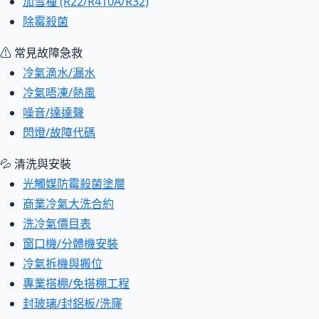
加雪種 (R22/R410A/R32)
除霉殺菌
⚠ 常見故障急救
冷氣滴水/漏水
冷氣唔凍/熱風
噪音/達達聲
閃燈/故障代碼
💦 清洗與安裝
光觸媒防霉殺菌塗層
商業冷氣大洗合約
洗冷氣價目表
窗口機/分體機安裝
冷氣拆機與搬位
專業搭棚/免搭棚工程
封玻璃/封鋁板/洗窿