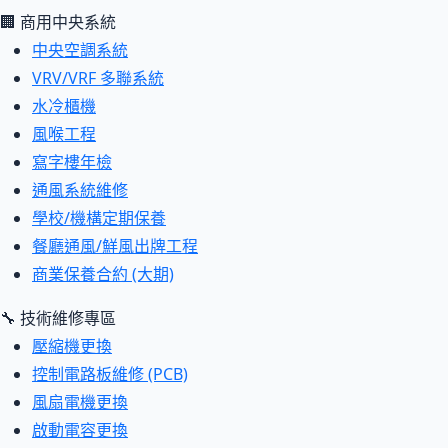
🏢 商用中央系統
中央空調系統
VRV/VRF 多聯系統
水冷櫃機
風喉工程
寫字樓年檢
通風系統維修
學校/機構定期保養
餐廳通風/鮮風出牌工程
商業保養合約 (大期)
🔧 技術維修專區
壓縮機更換
控制電路板維修 (PCB)
風扇電機更換
啟動電容更換