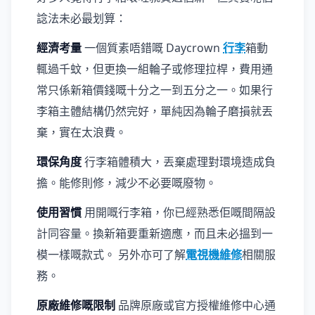
諗法未必最划算：
經濟考量
一個質素唔錯嘅 Daycrown
行李
箱動
輒過千蚊，但更換一組輪子或修理拉桿，費用通
常只係新箱價錢嘅十分之一到五分之一。如果行
李箱主體結構仍然完好，單純因為輪子磨損就丟
棄，實在太浪費。
環保角度
行李箱體積大，丟棄處理對環境造成負
擔。能修則修，減少不必要嘅廢物。
使用習慣
用開嘅行李箱，你已經熟悉佢嘅間隔設
計同容量。換新箱要重新適應，而且未必搵到一
模一樣嘅款式。 另外亦可了解
電視機維修
相關服
務。
原廠維修嘅限制
品牌原廠或官方授權維修中心通