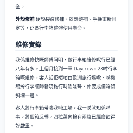
全。
外殼修補
硬殼裂痕修補、軟殼縫補、手挽重新固
定等，延長行李箱整體使用壽命。
維修實錄
我係維修快嘅師傅阿明，做行李箱維修呢行已經
八年有多。上個月接到一單 Daycrown 28吋行李
箱嘅維修，客人話佢啱啱由歐洲旅行返嚟，喺機
場拎行李嗰陣發現拖行時隆隆聲，仲要成個箱傾
斜埋一邊。
客人將行李箱帶嚟我哋工場，我一睇就知係咩
事。將個箱反轉，四粒萬向輪有兩粒已經磨蝕得
好嚴重。