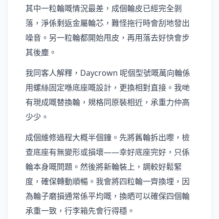
其中一粒輪嘅情況最差，成個輪皮已經完全剝
落，淨係剩返金屬輪芯，難怪拖行時會刮地發出
噪音。另一粒輪都開始甩皮，再用落去好快會步
其後塵。
我同客人解釋，Daycrown 呢個型號嘅萬向輪係
用螺絲固定喺底座嘅設計，更換相對直接。我哋
有現成嘅替換輪，規格同原裝相近，承重力仲高
少少。
成個維修過程大概半個鐘。先將舊輪拆出嚟，檢
查底座有無變形或損壞——幸好底座完好，只係
輪本身嘅問題。然後將新輪裝上，調較好鬆緊
度，確保轉動順暢。我會將四粒輪一齊換埋，因
為輪子磨損通常係平均嘅，換晒可以確保四個輪
承重一致，行李箱先會行得穩。