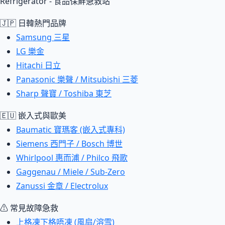
Refrigerator - 食品保鮮急救站
🇯🇵 日韓熱門品牌
Samsung 三星
LG 樂金
Hitachi 日立
Panasonic 樂聲 / Mitsubishi 三菱
Sharp 聲寶 / Toshiba 東芝
🇪🇺 嵌入式與歐美
Baumatic 寶瑪客 (嵌入式專科)
Siemens 西門子 / Bosch 博世
Whirlpool 惠而浦 / Philco 飛歌
Gaggenau / Miele / Sub-Zero
Zanussi 金章 / Electrolux
⚠ 常見故障急救
上格凍下格唔凍 (風扇/溶雪)