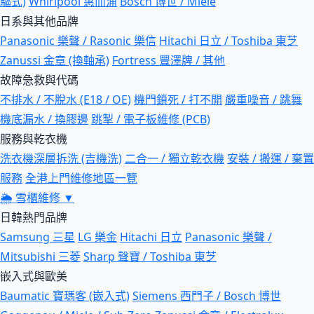
驅式)
Whirlpool 惠而浦
Bosch 博世 / Miele
日系與其他品牌
Panasonic 樂聲 / Rasonic 樂信
Hitachi 日立 / Toshiba 東芝
Zanussi 金章 (換軸承)
Fortress 豐澤牌 / 其他
故障急救與代碼
不排水 / 不脫水 (E18 / OE)
機門鎖死 / 打不開
嚴重噪音 / 跳舞
機底漏水 / 換膠邊
跳掣 / 電子板維修 (PCB)
服務與乾衣機
洗衣機深層拆洗 (吉機洗)
二合一 / 獨立乾衣機
安裝 / 搬運 / 棄置
服務
全港上門維修地區一覽
🌦
雪櫃維修
▼
日韓熱門品牌
Samsung 三星
LG 樂金
Hitachi 日立
Panasonic 樂聲 /
Mitsubishi 三菱
Sharp 聲寶 / Toshiba 東芝
嵌入式與歐美
Baumatic 寶瑪客 (嵌入式)
Siemens 西門子 / Bosch 博世