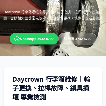
服務
Daycrown 行李箱壞咗？專業維修輪子磨損、拉桿卡死、拉鏈爆
開、密碼鎖失靈等常見故障，原廠配件更換，快速修復延長使用
壽命。
WhatsApp 5932 8799
致電 3742 8790
Daycrown 行李箱維修｜輪
子更換、拉桿故障、鎖具損
壞 專業檢測