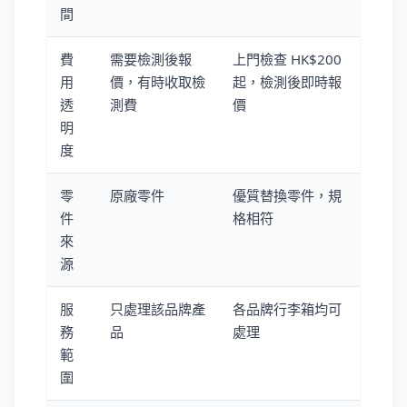
間
費
需要檢測後報
上門檢查 HK$200
用
價，有時收取檢
起，檢測後即時報
透
測費
價
明
度
零
原廠零件
優質替換零件，規
件
格相符
來
源
服
只處理該品牌產
各品牌行李箱均可
務
品
處理
範
圍