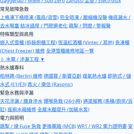
Gaggenau / Miele / Sub-Zero
Zanussi 金章 / Electrolux
常見故障急救
上格凍下格唔凍 (風扇/溶雪)
完全唔凍 / 壓縮機沒聲
機底漏水 /
去水喉塞
結冰過厚 / 門膠邊老化
跳掣 / 閃燈 / 警報聲
特殊類型與商用
嵌入式雪櫃 (拆裝廚櫃工程)
恆溫紅酒櫃 (Vintec / 其他)
急凍櫃
(Chest Freezer) 維修
全港雪櫃維修地區一覽
💧
水電 / 滲漏工程
▼
熱水爐專科
柏林牌 (Berlin) 維修
德國寶 / 斯寶亞創
煤氣熱水爐
即熱式 / 儲
水式 (E1/E3)
真火 / 樂信 (Rasonic)
緊急水務與滲漏
天花滲漏 / 牆身滲水
爆喉急救 (24小時)
通渠服務 (馬桶/廚房/浴
缸)
座廁水箱維修
全屋水壓提升 (加裝水泵)
電力與照明
跳掣 / 燒 Fuse 急救
更換電箱 (MCB)
WR1 / WR2 電力證明書
安