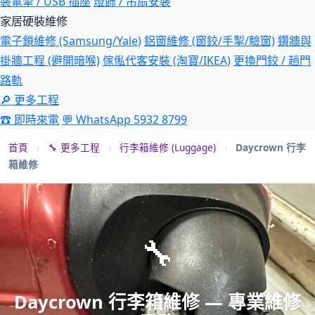
裝電掣 / USB 插座
燈飾 / 吊扇安裝
家居硬裝維修
電子鎖維修 (Samsung/Yale)
鋁窗維修 (窗鉸/手掣/驗窗)
鑽牆與
掛牆工程 (避開暗喉)
傢俬代客安裝 (淘寶/IKEA)
更換門鉸 / 趟門
路軌
🔎 更多工程
☎ 即時來電
💬 WhatsApp 5932 8799
首頁
›
🔧 更多工程
›
行李箱維修 (Luggage)
›
Daycrown 行李
箱維修
🔧
Daycrown 行李箱維修 — 專業維修