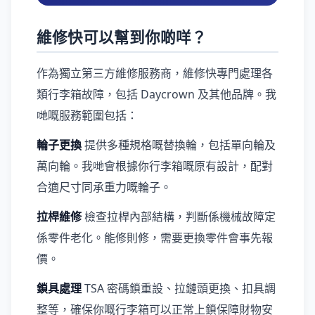
維修快可以幫到你啲咩？
作為獨立第三方維修服務商，維修快專門處理各
類行李箱故障，包括 Daycrown 及其他品牌。我
哋嘅服務範圍包括：
輪子更換
提供多種規格嘅替換輪，包括單向輪及
萬向輪。我哋會根據你行李箱嘅原有設計，配對
合適尺寸同承重力嘅輪子。
拉桿維修
檢查拉桿內部結構，判斷係機械故障定
係零件老化。能修則修，需要更換零件會事先報
價。
鎖具處理
TSA 密碼鎖重設、拉鏈頭更換、扣具調
整等，確保你嘅行李箱可以正常上鎖保障財物安