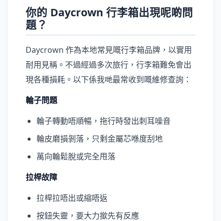
你的 Daycrown 行李箱出現呢啲問
題？
Daycrown 作為本地常見嘅行李箱品牌，以實用
耐用見稱。不過經過多次旅行，行李箱難免會出
現各種損耗。以下係我哋最常收到嘅維修查詢：
輪子問題
輪子轉動唔順暢，拖行時發出刺耳噪音
輪皮磨損剝落，只剩金屬芯喺度刮地
萬向輪鬆脫或完全甩落
拉桿故障
拉桿拉唔出或縮唔返
按鈕失靈，要大力撳先有反應