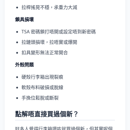
拉桿搖晃不穩，承重力大減
鎖具損壞
TSA 密碼鎖打唔開或設定唔到新密碼
拉鏈頭損壞，拉唔實或爆開
扣具變形無法正常開合
外殼問題
硬殼行李箱出現裂痕
軟殼布料破損或脫線
手挽位鬆脫或斷裂
點解唔直接買過個新？
好多人覺得行李箱壞咗就買過個新，但其實呢個