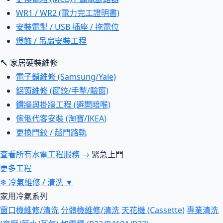
WR1 / WR2 (電力完工證明書)
安裝電掣 / USB 插座 / 拖電位
燈飾 / 吊扇安裝工程
🔨 家居硬裝維修
電子鎖維修 (Samsung/Yale)
鋁窗維修 (窗鉸/手掣/驗窗)
鑽牆與掛牆工程 (避開暗喉)
傢俬代客安裝 (淘寶/IKEA)
更換門鉸 / 趟門路軌
查看所有水電工程服務 →
緊急上門
更多工程
❄
冷氣維修 / 清洗
▼
家用冷氣系列
窗口機維修/清洗
分體機維修/清洗
天花機 (Cassette)
專業清洗