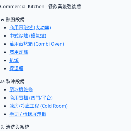
Commercial Kitchen - 餐飲業最強後盾
🔥 熱廚設備
商用電磁爐 (大功率)
中式炒爐 (鑊氣爐)
萬用蒸烤箱 (Combi Oven)
商用炸爐
扒爐
保溫櫃
🧊 製冷設備
製冰機維修
商用雪櫃 (四門/平台)
凍房/冷庫工程 (Cold Room)
壽司 / 蛋糕展示櫃
🚿 清洗與系統