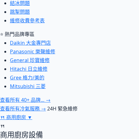
結冰問題
跳掣問題
維修收費參考表
⭐ 熱門品牌專區
Daikin 大金專門店
Panasonic 樂聲維修
General 珍寶維修
Hitachi 日立維修
Gree 格力/美的
Mitsubishi 三菱
查看所有 40+ 品牌... →
查看所有冷氣服務 →
24H 緊急維修
🍴
商用廚房
▼
🍴
商用廚房設備