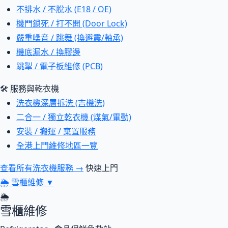
不排水 / 不脫水 (E18 / OE)
機門鎖死 / 打不開 (Door Lock)
嚴重噪音 / 跳舞 (換避震/軸承)
機底漏水 / 換膠邊
跳掣 / 電子板維修 (PCB)
🛠 服務與乾衣機
洗衣機深層拆洗 (吉機洗)
二合一 / 獨立乾衣機 (煤氣/電動)
安裝 / 搬運 / 棄置服務
全港上門維修地區一覽
查看所有洗衣機服務 →
快速上門
🌦
雪櫃維修
▼
🌦
雪櫃維修