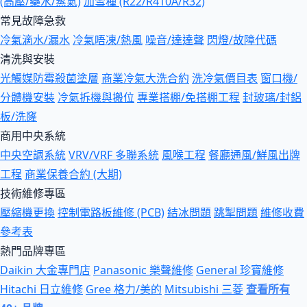
(高壓/藥水/蒸氣)
加雪種 (R22/R410A/R32)
常見故障急救
冷氣滴水/漏水
冷氣唔凍/熱風
噪音/達達聲
閃燈/故障代碼
清洗與安裝
光觸媒防霉殺菌塗層
商業冷氣大洗合約
洗冷氣價目表
窗口機/
分體機安裝
冷氣拆機與搬位
專業搭棚/免搭棚工程
封玻璃/封鋁
板/洗窿
商用中央系統
中央空調系統
VRV/VRF 多聯系統
風喉工程
餐廳通風/鮮風出牌
工程
商業保養合約 (大期)
技術維修專區
壓縮機更換
控制電路板維修 (PCB)
結冰問題
跳掣問題
維修收費
參考表
熱門品牌專區
Daikin 大金專門店
Panasonic 樂聲維修
General 珍寶維修
Hitachi 日立維修
Gree 格力/美的
Mitsubishi 三菱
查看所有