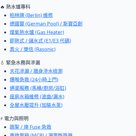
🔥 熱水爐專科
柏林牌 (Berlin) 維修
德國寶 (German Pool) / 斯寶亞創
煤氣熱水爐 (Gas Heater)
即熱式 / 儲水式 (E1/E3 代碼)
真火 / 樂信 (Rasonic)
💧 緊急水務與滲漏
天花滲漏 / 牆身滲水檢測
爆喉急救 (24小時上門)
通渠服務 (馬桶/廚房/浴缸)
座廁水箱維修 (波曲/漏水)
全屋水壓提升 (加裝水泵)
⚡ 電力與照明
跳掣 / 燒 Fuse 急救
更換電箱 (MCB) / 漏電斷路器