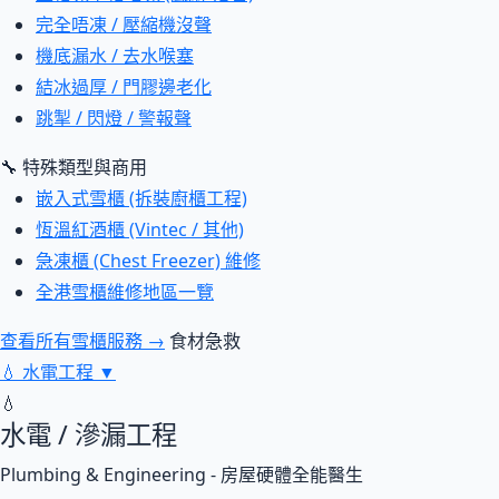
完全唔凍 / 壓縮機沒聲
機底漏水 / 去水喉塞
結冰過厚 / 門膠邊老化
跳掣 / 閃燈 / 警報聲
🔧 特殊類型與商用
嵌入式雪櫃 (拆裝廚櫃工程)
恆溫紅酒櫃 (Vintec / 其他)
急凍櫃 (Chest Freezer) 維修
全港雪櫃維修地區一覽
查看所有雪櫃服務 →
食材急救
💧
水電工程
▼
💧
水電 / 滲漏工程
Plumbing & Engineering - 房屋硬體全能醫生