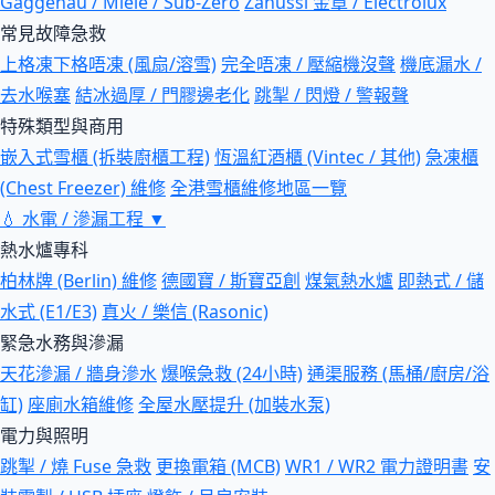
Gaggenau / Miele / Sub-Zero
Zanussi 金章 / Electrolux
常見故障急救
上格凍下格唔凍 (風扇/溶雪)
完全唔凍 / 壓縮機沒聲
機底漏水 /
去水喉塞
結冰過厚 / 門膠邊老化
跳掣 / 閃燈 / 警報聲
特殊類型與商用
嵌入式雪櫃 (拆裝廚櫃工程)
恆溫紅酒櫃 (Vintec / 其他)
急凍櫃
(Chest Freezer) 維修
全港雪櫃維修地區一覽
💧
水電 / 滲漏工程
▼
熱水爐專科
柏林牌 (Berlin) 維修
德國寶 / 斯寶亞創
煤氣熱水爐
即熱式 / 儲
水式 (E1/E3)
真火 / 樂信 (Rasonic)
緊急水務與滲漏
天花滲漏 / 牆身滲水
爆喉急救 (24小時)
通渠服務 (馬桶/廚房/浴
缸)
座廁水箱維修
全屋水壓提升 (加裝水泵)
電力與照明
跳掣 / 燒 Fuse 急救
更換電箱 (MCB)
WR1 / WR2 電力證明書
安