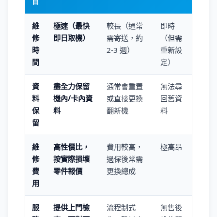
目
維
極速（最快
較長（通常
即時
修
即日取機）
需寄送，約
（但需
時
2-3 週）
重新設
間
定）
資
盡全力保留
通常會重置
無法尋
料
機內/卡內資
或直接更換
回舊資
保
料
翻新機
料
留
維
高性價比，
費用較高，
極高昂
修
按實際損壞
過保後常需
費
零件報價
更換總成
用
服
提供上門檢
流程制式
無售後