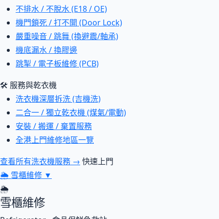
不排水 / 不脫水 (E18 / OE)
機門鎖死 / 打不開 (Door Lock)
嚴重噪音 / 跳舞 (換避震/軸承)
機底漏水 / 換膠邊
跳掣 / 電子板維修 (PCB)
🛠 服務與乾衣機
洗衣機深層拆洗 (吉機洗)
二合一 / 獨立乾衣機 (煤氣/電動)
安裝 / 搬運 / 棄置服務
全港上門維修地區一覽
查看所有洗衣機服務 →
快速上門
🌦
雪櫃維修
▼
🌦
雪櫃維修