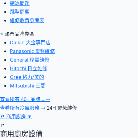
結冰問題
跳掣問題
維修收費參考表
⭐ 熱門品牌專區
Daikin 大金專門店
Panasonic 樂聲維修
General 珍寶維修
Hitachi 日立維修
Gree 格力/美的
Mitsubishi 三菱
查看所有 40+ 品牌... →
查看所有冷氣服務 →
24H 緊急維修
🍴
商用廚房
▼
🍴
商用廚房設備