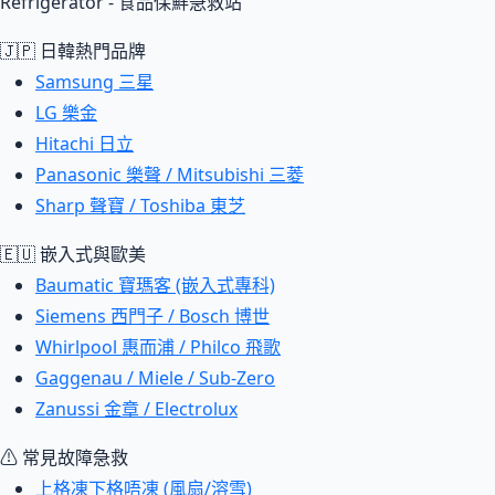
Refrigerator - 食品保鮮急救站
🇯🇵 日韓熱門品牌
Samsung 三星
LG 樂金
Hitachi 日立
Panasonic 樂聲 / Mitsubishi 三菱
Sharp 聲寶 / Toshiba 東芝
🇪🇺 嵌入式與歐美
Baumatic 寶瑪客 (嵌入式專科)
Siemens 西門子 / Bosch 博世
Whirlpool 惠而浦 / Philco 飛歌
Gaggenau / Miele / Sub-Zero
Zanussi 金章 / Electrolux
⚠ 常見故障急救
上格凍下格唔凍 (風扇/溶雪)