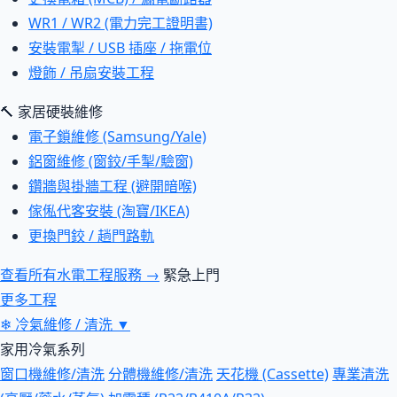
WR1 / WR2 (電力完工證明書)
安裝電掣 / USB 插座 / 拖電位
燈飾 / 吊扇安裝工程
🔨 家居硬裝維修
電子鎖維修 (Samsung/Yale)
鋁窗維修 (窗鉸/手掣/驗窗)
鑽牆與掛牆工程 (避開暗喉)
傢俬代客安裝 (淘寶/IKEA)
更換門鉸 / 趟門路軌
查看所有水電工程服務 →
緊急上門
更多工程
❄
冷氣維修 / 清洗
▼
家用冷氣系列
窗口機維修/清洗
分體機維修/清洗
天花機 (Cassette)
專業清洗