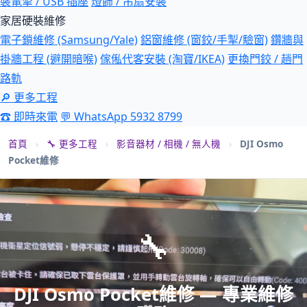
裝電掣 / USB 插座
燈飾 / 吊扇安裝
家居硬裝維修
電子鎖維修 (Samsung/Yale)
鋁窗維修 (窗鉸/手掣/驗窗)
鑽牆與
掛牆工程 (避開暗喉)
傢俬代客安裝 (淘寶/IKEA)
更換門鉸 / 趟門
路軌
🔎 更多工程
☎ 即時來電
💬 WhatsApp 5932 8799
首頁
›
🔧 更多工程
›
影音器材 / 相機 / 無人機
›
DJI Osmo
Pocket維修
🔧
DJI Osmo Pocket維修 — 專業維修