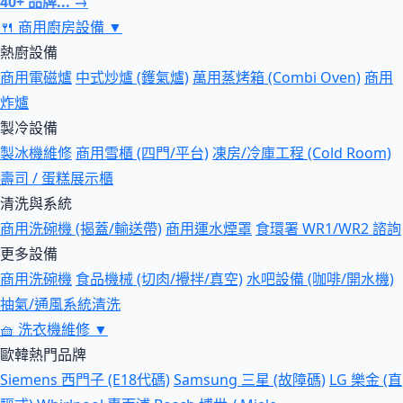
40+ 品牌... →
🍴
商用廚房設備
▼
熱廚設備
商用電磁爐
中式炒爐 (鑊氣爐)
萬用蒸烤箱 (Combi Oven)
商用
炸爐
製冷設備
製冰機維修
商用雪櫃 (四門/平台)
凍房/冷庫工程 (Cold Room)
壽司 / 蛋糕展示櫃
清洗與系統
商用洗碗機 (揭蓋/輸送帶)
商用運水煙罩
食環署 WR1/WR2 諮詢
更多設備
商用洗碗機
食品機械 (切肉/攪拌/真空)
水吧設備 (咖啡/開水機)
抽氣/通風系統清洗
🧺
洗衣機維修
▼
歐韓熱門品牌
Siemens 西門子 (E18代碼)
Samsung 三星 (故障碼)
LG 樂金 (直