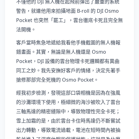
不僅他的 DJI 無人機在起飛前彈出了嚴重的系統
警告，就連他用來拍攝地面 B-roll 的 DJI Osmo
Pocket 也突然「罷工」，雲台徹底卡死且完全無
法開機。
客戶當時焦急地遞給我看他手機截圖的無人機報
錯畫面。其實，無論是無人機還是 Osmo
Pocket，DJI 設備的雲台物理卡死邏輯都有異曲
同工之妙。我先安撫好客戶的情緒，決定先著手
搶修那部完全死機的 Osmo Pocket。
經我初步檢測，發現這部口袋相機是因為在強風
的沙灘環境下使用，極細微的海沙被吹入了雲台
三軸馬達的精密縫隙中，導致物理性完全卡死；
雪上加霜的是，由於雲台卡住時馬達仍不斷嘗試
出力轉動，導致電流過載，電池在短時間內被抽