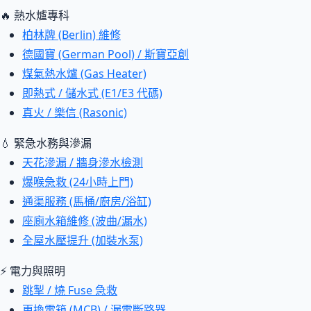
🔥 熱水爐專科
柏林牌 (Berlin) 維修
德國寶 (German Pool) / 斯寶亞創
煤氣熱水爐 (Gas Heater)
即熱式 / 儲水式 (E1/E3 代碼)
真火 / 樂信 (Rasonic)
💧 緊急水務與滲漏
天花滲漏 / 牆身滲水檢測
爆喉急救 (24小時上門)
通渠服務 (馬桶/廚房/浴缸)
座廁水箱維修 (波曲/漏水)
全屋水壓提升 (加裝水泵)
⚡ 電力與照明
跳掣 / 燒 Fuse 急救
更換電箱 (MCB) / 漏電斷路器