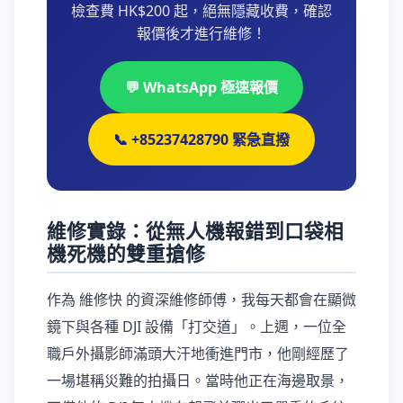
檢查費 HK$200 起，絕無隱藏收費，確認
報價後才進行維修！
💬 WhatsApp 極速報價
📞 +85237428790 緊急直撥
維修實錄：從無人機報錯到口袋相
機死機的雙重搶修
作為 維修快 的資深維修師傅，我每天都會在顯微
鏡下與各種 DJI 設備「打交道」。上週，一位全
職戶外攝影師滿頭大汗地衝進門市，他剛經歷了
一場堪稱災難的拍攝日。當時他正在海邊取景，