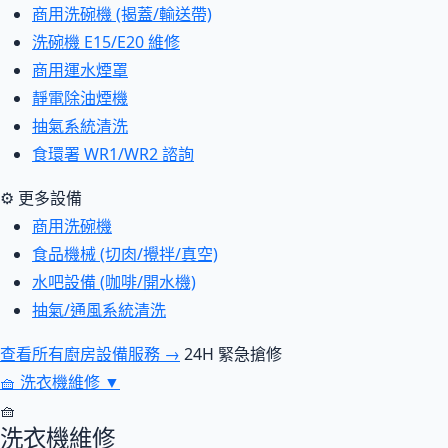
商用洗碗機 (揭蓋/輸送帶)
洗碗機 E15/E20 維修
商用運水煙罩
靜電除油煙機
抽氣系統清洗
食環署 WR1/WR2 諮詢
⚙ 更多設備
商用洗碗機
食品機械 (切肉/攪拌/真空)
水吧設備 (咖啡/開水機)
抽氣/通風系統清洗
查看所有廚房設備服務 →
24H 緊急搶修
🧺
洗衣機維修
▼
🧺
洗衣機維修