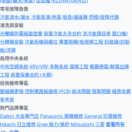
(高壓/藥水/蒸氣)
加雪種 (R22/R410A/R32)
常見故障急救
冷氣滴水/漏水
冷氣唔凍/熱風
噪音/達達聲
閃燈/故障代碼
清洗與安裝
光觸媒防霉殺菌塗層
商業冷氣大洗合約
洗冷氣價目表
窗口機/
分體機安裝
冷氣拆機與搬位
專業搭棚/免搭棚工程
封玻璃/封鋁
板/洗窿
商用中央系統
中央空調系統
VRV/VRF 多聯系統
風喉工程
餐廳通風/鮮風出牌
工程
商業保養合約 (大期)
技術維修專區
壓縮機更換
控制電路板維修 (PCB)
結冰問題
跳掣問題
維修收費
參考表
熱門品牌專區
Daikin 大金專門店
Panasonic 樂聲維修
General 珍寶維修
Hitachi 日立維修
Gree 格力/美的
Mitsubishi 三菱
查看所有