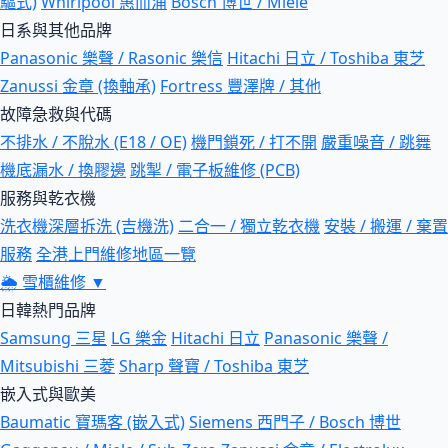
驅式)
Whirlpool 惠而浦
Bosch 博世 / Miele
日系與其他品牌
Panasonic 樂聲 / Rasonic 樂信
Hitachi 日立 / Toshiba 東芝
Zanussi 金章 (換軸承)
Fortress 豐澤牌 / 其他
故障急救與代碼
不排水 / 不脫水 (E18 / OE)
機門鎖死 / 打不開
嚴重噪音 / 跳舞
機底漏水 / 換膠邊
跳掣 / 電子板維修 (PCB)
服務與乾衣機
洗衣機深層拆洗 (吉機洗)
二合一 / 獨立乾衣機
安裝 / 搬運 / 棄置
服務
全港上門維修地區一覽
🌦
雪櫃維修
▼
日韓熱門品牌
Samsung 三星
LG 樂金
Hitachi 日立
Panasonic 樂聲 /
Mitsubishi 三菱
Sharp 聲寶 / Toshiba 東芝
嵌入式與歐美
Baumatic 寶瑪客 (嵌入式)
Siemens 西門子 / Bosch 博世