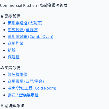
Commercial Kitchen - 餐飲業最強後盾
🔥 熱廚設備
商用電磁爐 (大功率)
中式炒爐 (鑊氣爐)
萬用蒸烤箱 (Combi Oven)
商用炸爐
扒爐
保溫櫃
🧊 製冷設備
製冰機維修
商用雪櫃 (四門/平台)
凍房/冷庫工程 (Cold Room)
壽司 / 蛋糕展示櫃
🚿 清洗與系統