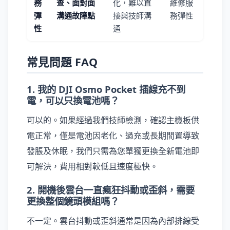
務
查、面對面
化，難以直
維修服
彈
溝通故障點
接與技師溝
務彈性
性
通
常見問題 FAQ
1. 我的 DJI Osmo Pocket 插線充不到
電，可以只換電池嗎？
可以的。如果經過我們技師檢測，確認主機板供
電正常，僅是電池因老化、過充或長期閒置導致
發脹及休眠，我們只需為您單獨更換全新電池即
可解決，費用相對較低且速度極快。
2. 開機後雲台一直瘋狂抖動或歪斜，需要
更換整個鏡頭模組嗎？
不一定。雲台抖動或歪斜通常是因為內部排線受