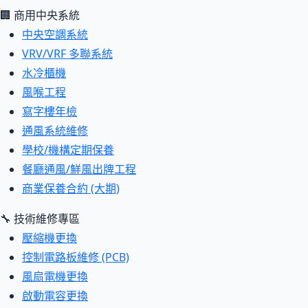
🏢 商用中央系統
中央空調系統
VRV/VRF 多聯系統
水冷櫃機
風喉工程
寫字樓年檢
通風系統維修
學校/機構定期保養
餐廳通風/鮮風出牌工程
商業保養合約 (大期)
🔧 技術維修專區
壓縮機更換
控制電路板維修 (PCB)
風扇電機更換
啟動電容更換