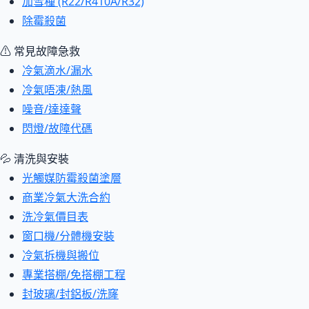
加雪種 (R22/R410A/R32)
除霉殺菌
⚠ 常見故障急救
冷氣滴水/漏水
冷氣唔凍/熱風
噪音/達達聲
閃燈/故障代碼
💦 清洗與安裝
光觸媒防霉殺菌塗層
商業冷氣大洗合約
洗冷氣價目表
窗口機/分體機安裝
冷氣拆機與搬位
專業搭棚/免搭棚工程
封玻璃/封鋁板/洗窿