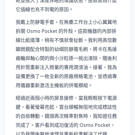
乾並進入了深度休眠的保護狀態，這就是為什麼
它插線也充不到電的原因。
我戴上防靜電手套，在無塵工作台上小心翼翼地
拆開 Osmo Pocket 的外殼。這款機器的內部排
線比紙還薄，稍有不慎就會扯斷。我利用高倍數
顯微鏡配合特製的幼細防靜電毛刷，將卡在馬達
齒輪與軸心間的微小沙粒逐一挑出清除，隨後利
用針筒重新注入微量的專用潤滑油。接著，我為
設備更換了一枚全新的原廠規格電池，並透過專
用儀器重新激活主機板的供電模組。
經過近兩個小時的屏息搶修，當我輕輕按下電源
鍵，看著螢幕亮起，雲台順暢無阻地完成標誌性
的自檢轉動，鏡頭再次精準對焦時，我知道任務
完成了。客戶看到成功復活的 Osmo Pocket，
以及我隨後幫他清理並重新校準解決了代碼