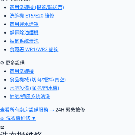
商用洗碗機 (揭蓋/輸送帶)
洗碗機 E15/E20 維修
商用運水煙罩
靜電除油煙機
抽氣系統清洗
食環署 WR1/WR2 諮詢
⚙ 更多設備
商用洗碗機
食品機械 (切肉/攪拌/真空)
水吧設備 (咖啡/開水機)
抽氣/通風系統清洗
查看所有廚房設備服務 →
24H 緊急搶修
🧺
洗衣機維修
▼
🧺