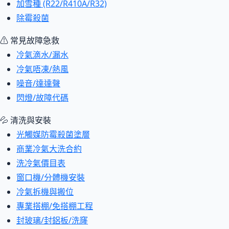
加雪種 (R22/R410A/R32)
除霉殺菌
⚠ 常見故障急救
冷氣滴水/漏水
冷氣唔凍/熱風
噪音/達達聲
閃燈/故障代碼
💦 清洗與安裝
光觸媒防霉殺菌塗層
商業冷氣大洗合約
洗冷氣價目表
窗口機/分體機安裝
冷氣拆機與搬位
專業搭棚/免搭棚工程
封玻璃/封鋁板/洗窿