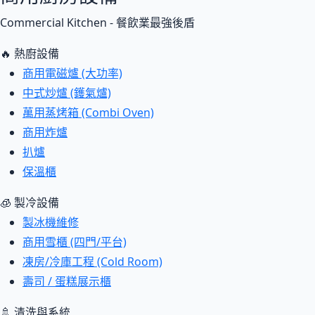
Commercial Kitchen - 餐飲業最強後盾
🔥 熱廚設備
商用電磁爐 (大功率)
中式炒爐 (鑊氣爐)
萬用蒸烤箱 (Combi Oven)
商用炸爐
扒爐
保溫櫃
🧊 製冷設備
製冰機維修
商用雪櫃 (四門/平台)
凍房/冷庫工程 (Cold Room)
壽司 / 蛋糕展示櫃
🚿 清洗與系統