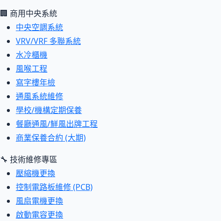
🏢 商用中央系統
中央空調系統
VRV/VRF 多聯系統
水冷櫃機
風喉工程
寫字樓年檢
通風系統維修
學校/機構定期保養
餐廳通風/鮮風出牌工程
商業保養合約 (大期)
🔧 技術維修專區
壓縮機更換
控制電路板維修 (PCB)
風扇電機更換
啟動電容更換