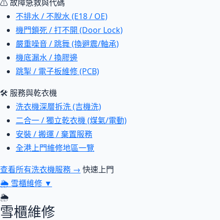
⚠ 故障急救與代碼
不排水 / 不脫水 (E18 / OE)
機門鎖死 / 打不開 (Door Lock)
嚴重噪音 / 跳舞 (換避震/軸承)
機底漏水 / 換膠邊
跳掣 / 電子板維修 (PCB)
🛠 服務與乾衣機
洗衣機深層拆洗 (吉機洗)
二合一 / 獨立乾衣機 (煤氣/電動)
安裝 / 搬運 / 棄置服務
全港上門維修地區一覽
查看所有洗衣機服務 →
快速上門
🌦
雪櫃維修
▼
🌦
雪櫃維修