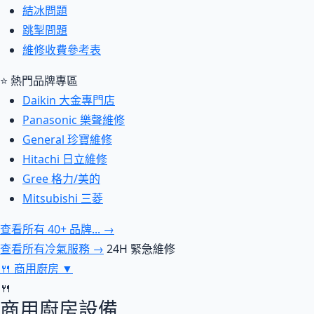
結冰問題
跳掣問題
維修收費參考表
⭐ 熱門品牌專區
Daikin 大金專門店
Panasonic 樂聲維修
General 珍寶維修
Hitachi 日立維修
Gree 格力/美的
Mitsubishi 三菱
查看所有 40+ 品牌... →
查看所有冷氣服務 →
24H 緊急維修
🍴
商用廚房
▼
🍴
商用廚房設備