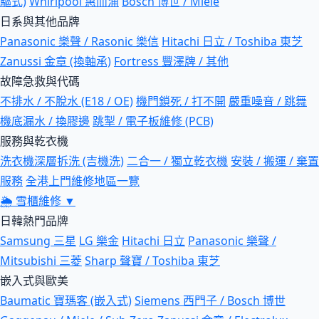
驅式)
Whirlpool 惠而浦
Bosch 博世 / Miele
日系與其他品牌
Panasonic 樂聲 / Rasonic 樂信
Hitachi 日立 / Toshiba 東芝
Zanussi 金章 (換軸承)
Fortress 豐澤牌 / 其他
故障急救與代碼
不排水 / 不脫水 (E18 / OE)
機門鎖死 / 打不開
嚴重噪音 / 跳舞
機底漏水 / 換膠邊
跳掣 / 電子板維修 (PCB)
服務與乾衣機
洗衣機深層拆洗 (吉機洗)
二合一 / 獨立乾衣機
安裝 / 搬運 / 棄置
服務
全港上門維修地區一覽
🌦
雪櫃維修
▼
日韓熱門品牌
Samsung 三星
LG 樂金
Hitachi 日立
Panasonic 樂聲 /
Mitsubishi 三菱
Sharp 聲寶 / Toshiba 東芝
嵌入式與歐美
Baumatic 寶瑪客 (嵌入式)
Siemens 西門子 / Bosch 博世