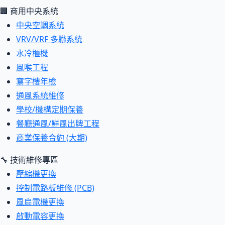
🏢 商用中央系統
中央空調系統
VRV/VRF 多聯系統
水冷櫃機
風喉工程
寫字樓年檢
通風系統維修
學校/機構定期保養
餐廳通風/鮮風出牌工程
商業保養合約 (大期)
🔧 技術維修專區
壓縮機更換
控制電路板維修 (PCB)
風扇電機更換
啟動電容更換