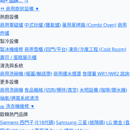
40+ 品牌... →
🍴
商用廚房設備
▼
熱廚設備
商用電磁爐
中式炒爐 (鑊氣爐)
萬用蒸烤箱 (Combi Oven)
商用
炸爐
製冷設備
製冰機維修
商用雪櫃 (四門/平台)
凍房/冷庫工程 (Cold Room)
壽司 / 蛋糕展示櫃
清洗與系統
商用洗碗機 (揭蓋/輸送帶)
商用運水煙罩
食環署 WR1/WR2 諮詢
更多設備
商用洗碗機
食品機械 (切肉/攪拌/真空)
水吧設備 (咖啡/開水機)
抽氣/通風系統清洗
🧺
洗衣機維修
▼
歐韓熱門品牌
Siemens 西門子 (E18代碼)
Samsung 三星 (故障碼)
LG 樂金 (直