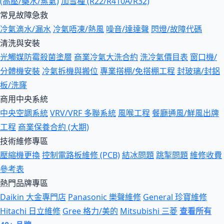
(高壓/藥水/蒸氣)
加雪種 (R22/R410A/R32)
常見故障急救
冷氣滴水/漏水
冷氣唔凍/熱風
噪音/達達聲
閃燈/故障代碼
清洗與安裝
光觸媒防霉殺菌塗層
商業冷氣大洗合約
洗冷氣價目表
窗口機/
分體機安裝
冷氣拆機與搬位
專業搭棚/免搭棚工程
封玻璃/封鋁
板/洗窿
商用中央系統
中央空調系統
VRV/VRF 多聯系統
風喉工程
餐廳通風/鮮風出牌
工程
商業保養合約 (大期)
技術維修專區
壓縮機更換
控制電路板維修 (PCB)
結冰問題
跳掣問題
維修收費
參考表
熱門品牌專區
Daikin 大金專門店
Panasonic 樂聲維修
General 珍寶維修
Hitachi 日立維修
Gree 格力/美的
Mitsubishi 三菱
查看所有