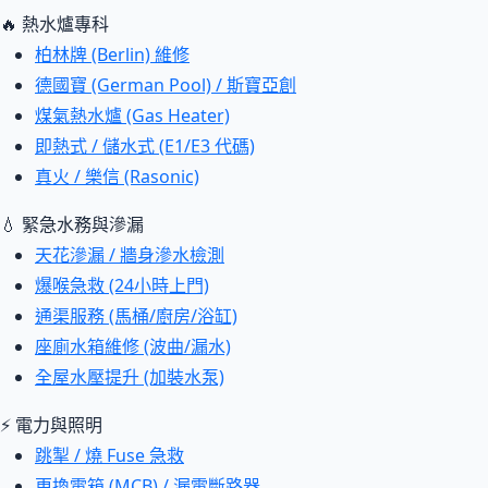
🔥 熱水爐專科
柏林牌 (Berlin) 維修
德國寶 (German Pool) / 斯寶亞創
煤氣熱水爐 (Gas Heater)
即熱式 / 儲水式 (E1/E3 代碼)
真火 / 樂信 (Rasonic)
💧 緊急水務與滲漏
天花滲漏 / 牆身滲水檢測
爆喉急救 (24小時上門)
通渠服務 (馬桶/廚房/浴缸)
座廁水箱維修 (波曲/漏水)
全屋水壓提升 (加裝水泵)
⚡ 電力與照明
跳掣 / 燒 Fuse 急救
更換電箱 (MCB) / 漏電斷路器