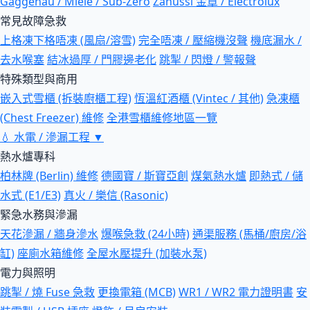
Gaggenau / Miele / Sub-Zero
Zanussi 金章 / Electrolux
常見故障急救
上格凍下格唔凍 (風扇/溶雪)
完全唔凍 / 壓縮機沒聲
機底漏水 /
去水喉塞
結冰過厚 / 門膠邊老化
跳掣 / 閃燈 / 警報聲
特殊類型與商用
嵌入式雪櫃 (拆裝廚櫃工程)
恆溫紅酒櫃 (Vintec / 其他)
急凍櫃
(Chest Freezer) 維修
全港雪櫃維修地區一覽
💧
水電 / 滲漏工程
▼
熱水爐專科
柏林牌 (Berlin) 維修
德國寶 / 斯寶亞創
煤氣熱水爐
即熱式 / 儲
水式 (E1/E3)
真火 / 樂信 (Rasonic)
緊急水務與滲漏
天花滲漏 / 牆身滲水
爆喉急救 (24小時)
通渠服務 (馬桶/廚房/浴
缸)
座廁水箱維修
全屋水壓提升 (加裝水泵)
電力與照明
跳掣 / 燒 Fuse 急救
更換電箱 (MCB)
WR1 / WR2 電力證明書
安