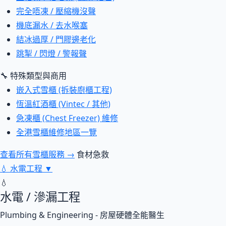
完全唔凍 / 壓縮機沒聲
機底漏水 / 去水喉塞
結冰過厚 / 門膠邊老化
跳掣 / 閃燈 / 警報聲
🔧 特殊類型與商用
嵌入式雪櫃 (拆裝廚櫃工程)
恆溫紅酒櫃 (Vintec / 其他)
急凍櫃 (Chest Freezer) 維修
全港雪櫃維修地區一覽
查看所有雪櫃服務 →
食材急救
💧
水電工程
▼
💧
水電 / 滲漏工程
Plumbing & Engineering - 房屋硬體全能醫生