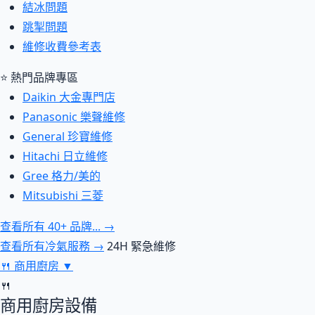
結冰問題
跳掣問題
維修收費參考表
⭐ 熱門品牌專區
Daikin 大金專門店
Panasonic 樂聲維修
General 珍寶維修
Hitachi 日立維修
Gree 格力/美的
Mitsubishi 三菱
查看所有 40+ 品牌... →
查看所有冷氣服務 →
24H 緊急維修
🍴
商用廚房
▼
🍴
商用廚房設備