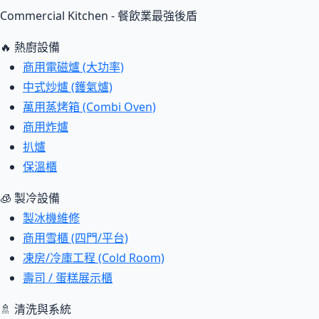
Commercial Kitchen - 餐飲業最強後盾
🔥 熱廚設備
商用電磁爐 (大功率)
中式炒爐 (鑊氣爐)
萬用蒸烤箱 (Combi Oven)
商用炸爐
扒爐
保溫櫃
🧊 製冷設備
製冰機維修
商用雪櫃 (四門/平台)
凍房/冷庫工程 (Cold Room)
壽司 / 蛋糕展示櫃
🚿 清洗與系統