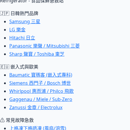
Refrigerator - 食品保鮮急救站
🇯🇵 日韓熱門品牌
Samsung 三星
LG 樂金
Hitachi 日立
Panasonic 樂聲 / Mitsubishi 三菱
Sharp 聲寶 / Toshiba 東芝
🇪🇺 嵌入式與歐美
Baumatic 寶瑪客 (嵌入式專科)
Siemens 西門子 / Bosch 博世
Whirlpool 惠而浦 / Philco 飛歌
Gaggenau / Miele / Sub-Zero
Zanussi 金章 / Electrolux
⚠ 常見故障急救
上格凍下格唔凍 (風扇/溶雪)