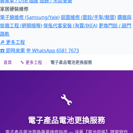
裝電掣 / USB 插座
燈飾 / 吊扇安裝
家居硬裝維修
電子鎖維修 (Samsung/Yale)
鋁窗維修 (窗鉸/手掣/驗窗)
鑽牆與
掛牆工程 (避開暗喉)
傢俬代客安裝 (淘寶/IKEA)
更換門鉸 / 趟門
路軌
🔎 更多工程
☎ 即時來電
💬 WhatsApp 6581 7673
首頁
›
🔧 更多工程
›
電子產品電池更換服務
🔧
電子產品電池更換服務
電子產品電池更換專業維修指南 — 涵蓋【電池發脹】鋰電變炸