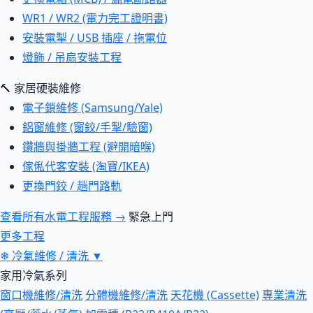
WR1 / WR2 (電力完工證明書)
安裝電掣 / USB 插座 / 拖電位
燈飾 / 吊扇安裝工程
🔨 家居硬裝維修
電子鎖維修 (Samsung/Yale)
鋁窗維修 (窗鉸/手掣/驗窗)
鑽牆與掛牆工程 (避開暗喉)
傢俬代客安裝 (淘寶/IKEA)
更換門鉸 / 趟門路軌
查看所有水電工程服務 →
緊急上門
更多工程
❄
冷氣維修 / 清洗
▼
家用冷氣系列
窗口機維修/清洗
分體機維修/清洗
天花機 (Cassette)
專業清洗