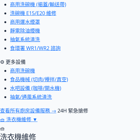
商用洗碗機 (揭蓋/輸送帶)
洗碗機 E15/E20 維修
商用運水煙罩
靜電除油煙機
抽氣系統清洗
食環署 WR1/WR2 諮詢
⚙ 更多設備
商用洗碗機
食品機械 (切肉/攪拌/真空)
水吧設備 (咖啡/開水機)
抽氣/通風系統清洗
查看所有廚房設備服務 →
24H 緊急搶修
🧺
洗衣機維修
▼
🧺
洗衣機維修