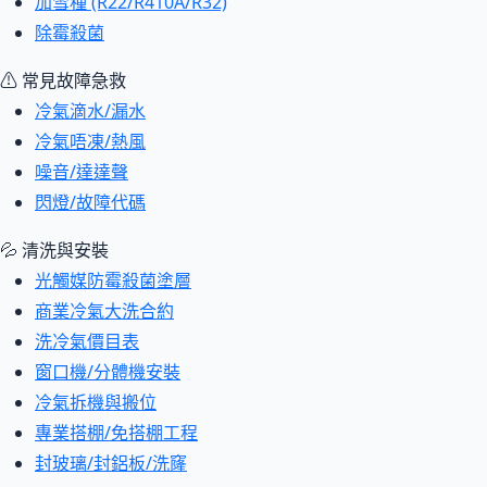
加雪種 (R22/R410A/R32)
除霉殺菌
⚠ 常見故障急救
冷氣滴水/漏水
冷氣唔凍/熱風
噪音/達達聲
閃燈/故障代碼
💦 清洗與安裝
光觸媒防霉殺菌塗層
商業冷氣大洗合約
洗冷氣價目表
窗口機/分體機安裝
冷氣拆機與搬位
專業搭棚/免搭棚工程
封玻璃/封鋁板/洗窿