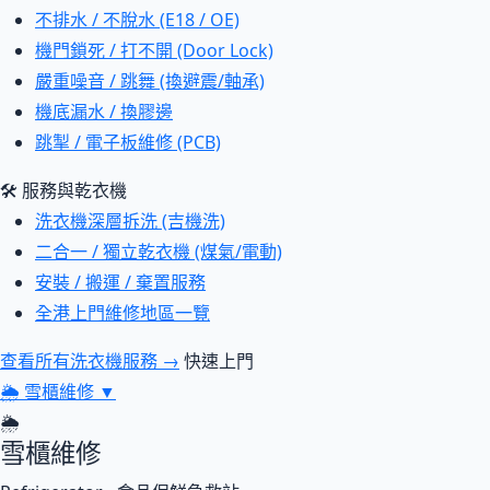
不排水 / 不脫水 (E18 / OE)
機門鎖死 / 打不開 (Door Lock)
嚴重噪音 / 跳舞 (換避震/軸承)
機底漏水 / 換膠邊
跳掣 / 電子板維修 (PCB)
🛠 服務與乾衣機
洗衣機深層拆洗 (吉機洗)
二合一 / 獨立乾衣機 (煤氣/電動)
安裝 / 搬運 / 棄置服務
全港上門維修地區一覽
查看所有洗衣機服務 →
快速上門
🌦
雪櫃維修
▼
🌦
雪櫃維修