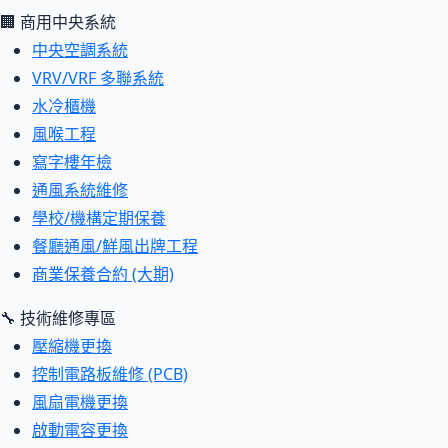
🏢 商用中央系統
中央空調系統
VRV/VRF 多聯系統
水冷櫃機
風喉工程
寫字樓年檢
通風系統維修
學校/機構定期保養
餐廳通風/鮮風出牌工程
商業保養合約 (大期)
🔧 技術維修專區
壓縮機更換
控制電路板維修 (PCB)
風扇電機更換
啟動電容更換