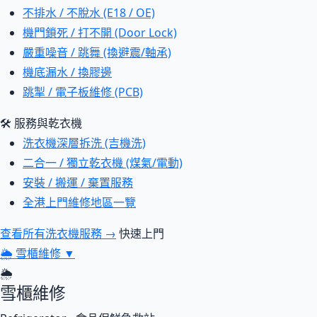
不排水 / 不脫水 (E18 / OE)
機門鎖死 / 打不開 (Door Lock)
嚴重噪音 / 跳舞 (換避震/軸承)
機底漏水 / 換膠邊
跳掣 / 電子板維修 (PCB)
🛠 服務與乾衣機
洗衣機深層拆洗 (吉機洗)
二合一 / 獨立乾衣機 (煤氣/電動)
安裝 / 搬運 / 棄置服務
全港上門維修地區一覽
查看所有洗衣機服務 →
快速上門
🌦
雪櫃維修
▼
🌦
雪櫃維修