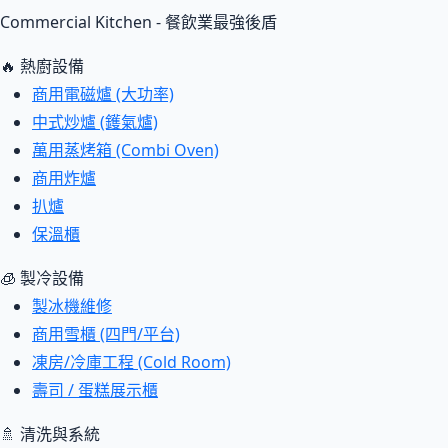
Commercial Kitchen - 餐飲業最強後盾
🔥 熱廚設備
商用電磁爐 (大功率)
中式炒爐 (鑊氣爐)
萬用蒸烤箱 (Combi Oven)
商用炸爐
扒爐
保溫櫃
🧊 製冷設備
製冰機維修
商用雪櫃 (四門/平台)
凍房/冷庫工程 (Cold Room)
壽司 / 蛋糕展示櫃
🚿 清洗與系統