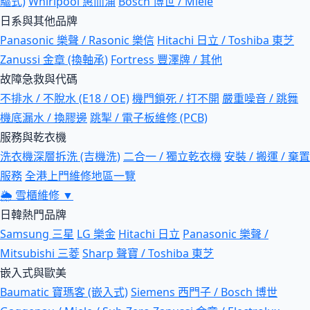
驅式)
Whirlpool 惠而浦
Bosch 博世 / Miele
日系與其他品牌
Panasonic 樂聲 / Rasonic 樂信
Hitachi 日立 / Toshiba 東芝
Zanussi 金章 (換軸承)
Fortress 豐澤牌 / 其他
故障急救與代碼
不排水 / 不脫水 (E18 / OE)
機門鎖死 / 打不開
嚴重噪音 / 跳舞
機底漏水 / 換膠邊
跳掣 / 電子板維修 (PCB)
服務與乾衣機
洗衣機深層拆洗 (吉機洗)
二合一 / 獨立乾衣機
安裝 / 搬運 / 棄置
服務
全港上門維修地區一覽
🌦
雪櫃維修
▼
日韓熱門品牌
Samsung 三星
LG 樂金
Hitachi 日立
Panasonic 樂聲 /
Mitsubishi 三菱
Sharp 聲寶 / Toshiba 東芝
嵌入式與歐美
Baumatic 寶瑪客 (嵌入式)
Siemens 西門子 / Bosch 博世