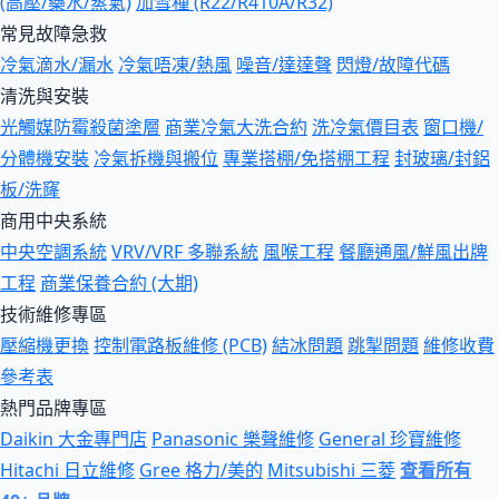
(高壓/藥水/蒸氣)
加雪種 (R22/R410A/R32)
常見故障急救
冷氣滴水/漏水
冷氣唔凍/熱風
噪音/達達聲
閃燈/故障代碼
清洗與安裝
光觸媒防霉殺菌塗層
商業冷氣大洗合約
洗冷氣價目表
窗口機/
分體機安裝
冷氣拆機與搬位
專業搭棚/免搭棚工程
封玻璃/封鋁
板/洗窿
商用中央系統
中央空調系統
VRV/VRF 多聯系統
風喉工程
餐廳通風/鮮風出牌
工程
商業保養合約 (大期)
技術維修專區
壓縮機更換
控制電路板維修 (PCB)
結冰問題
跳掣問題
維修收費
參考表
熱門品牌專區
Daikin 大金專門店
Panasonic 樂聲維修
General 珍寶維修
Hitachi 日立維修
Gree 格力/美的
Mitsubishi 三菱
查看所有