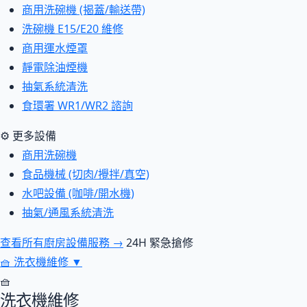
商用洗碗機 (揭蓋/輸送帶)
洗碗機 E15/E20 維修
商用運水煙罩
靜電除油煙機
抽氣系統清洗
食環署 WR1/WR2 諮詢
⚙ 更多設備
商用洗碗機
食品機械 (切肉/攪拌/真空)
水吧設備 (咖啡/開水機)
抽氣/通風系統清洗
查看所有廚房設備服務 →
24H 緊急搶修
🧺
洗衣機維修
▼
🧺
洗衣機維修