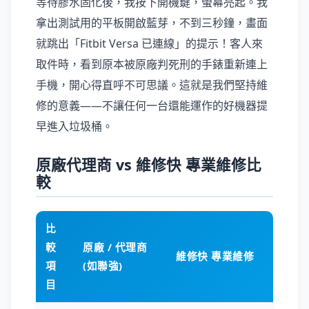
等待膠水固化後，我按下開機鍵，螢幕亮起。我
拿出測試用的平板開啟藍芽，不到三秒鐘，畫面
就跳出「Fitbit Versa 已連線」的提示！客人來
取件時，看到原本被原廠判死刑的手錶重新連上
手機，開心得直呼不可思議。這就是我們堅持維
修的意義——不讓任何一台還能運作的好機器提
早進入垃圾桶。
原廠代理商 vs 維修快 專業維修比
較
比
較
原廠 / 代理商
維修快 專業維修
項
(如聯強)
目