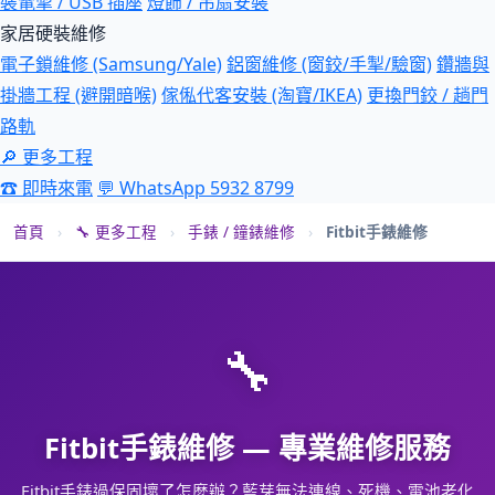
裝電掣 / USB 插座
燈飾 / 吊扇安裝
家居硬裝維修
電子鎖維修 (Samsung/Yale)
鋁窗維修 (窗鉸/手掣/驗窗)
鑽牆與
掛牆工程 (避開暗喉)
傢俬代客安裝 (淘寶/IKEA)
更換門鉸 / 趟門
路軌
🔎 更多工程
☎ 即時來電
💬 WhatsApp 5932 8799
首頁
›
🔧 更多工程
›
手錶 / 鐘錶維修
›
Fitbit手錶維修
🔧
Fitbit手錶維修 — 專業維修服務
Fitbit手錶過保固壞了怎麼辦？藍芽無法連線、死機、電池老化