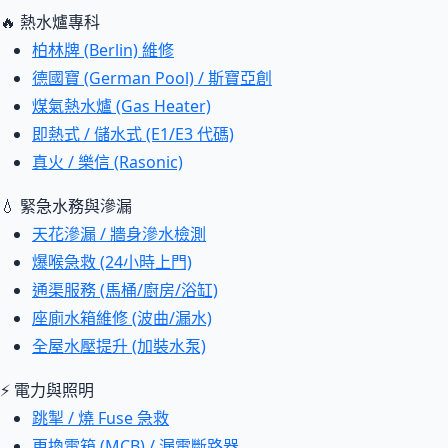
🔥 熱水爐專科
柏林牌 (Berlin) 維修
德國寶 (German Pool) / 斯寶亞創
煤氣熱水爐 (Gas Heater)
即熱式 / 儲水式 (E1/E3 代碼)
真火 / 樂信 (Rasonic)
💧 緊急水務與滲漏
天花滲漏 / 牆身滲水檢測
爆喉急救 (24小時上門)
通渠服務 (馬桶/廚房/浴缸)
座廁水箱維修 (波曲/漏水)
全屋水壓提升 (加裝水泵)
⚡ 電力與照明
跳掣 / 燒 Fuse 急救
更換電箱 (MCB) / 漏電斷路器