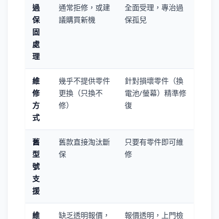
過
通常拒修，或建
全面受理，專治過
保
議購買新機
保孤兒
固
處
理
維
幾乎不提供零件
針對損壞零件（換
修
更換（只換不
電池/螢幕）精準修
方
修）
復
式
舊
舊款直接淘汰斷
只要有零件即可維
型
保
修
號
支
援
維
缺乏透明報價，
報價透明，上門檢