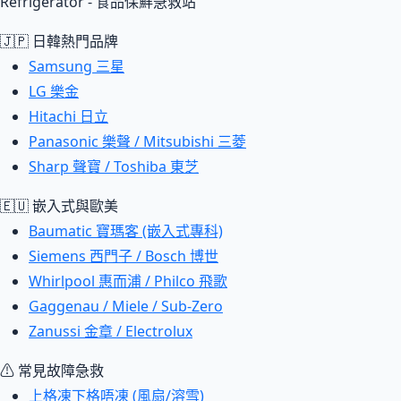
Refrigerator - 食品保鮮急救站
🇯🇵 日韓熱門品牌
Samsung 三星
LG 樂金
Hitachi 日立
Panasonic 樂聲 / Mitsubishi 三菱
Sharp 聲寶 / Toshiba 東芝
🇪🇺 嵌入式與歐美
Baumatic 寶瑪客 (嵌入式專科)
Siemens 西門子 / Bosch 博世
Whirlpool 惠而浦 / Philco 飛歌
Gaggenau / Miele / Sub-Zero
Zanussi 金章 / Electrolux
⚠ 常見故障急救
上格凍下格唔凍 (風扇/溶雪)