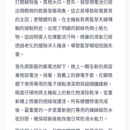
打開錶殼後，真相大白。首先，我發現電池已經
出現輕微的膨脹發脹現象，這正是導致耗電異常
的主因；更關鍵的是，在主機板負責藍芽天線傳
輸的接點附近，出現了明顯的銅綠色微小氧化
物。這說明客人在運動流汗時，微量的濕氣已經
透過老化的縫隙滲入機身，導致藍芽模組短路失
靈。
我先將膨脹的舊電池卸下，換上一顆全新的高容
量相容電池。接著，我戴上防靜電手套，在顯微
鏡下使用專用的電子接點清潔劑與超細纖維刷，
極度仔細地將主機板上的氧化物清除乾淨，並重
新補上微量的絕緣保護漆。所有硬體修復完成
後，最重要的一步是重新施打專用的鐘錶級防水
密封膠，確保組裝後能恢復日常防潑水能力。