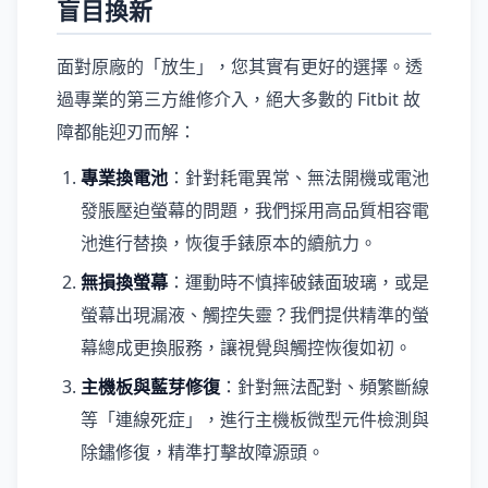
盲目換新
面對原廠的「放生」，您其實有更好的選擇。透
過專業的第三方維修介入，絕大多數的 Fitbit 故
障都能迎刃而解：
專業換電池
：針對耗電異常、無法開機或電池
發脹壓迫螢幕的問題，我們採用高品質相容電
池進行替換，恢復手錶原本的續航力。
無損換螢幕
：運動時不慎摔破錶面玻璃，或是
螢幕出現漏液、觸控失靈？我們提供精準的螢
幕總成更換服務，讓視覺與觸控恢復如初。
主機板與藍芽修復
：針對無法配對、頻繁斷線
等「連線死症」，進行主機板微型元件檢測與
除鏽修復，精準打擊故障源頭。