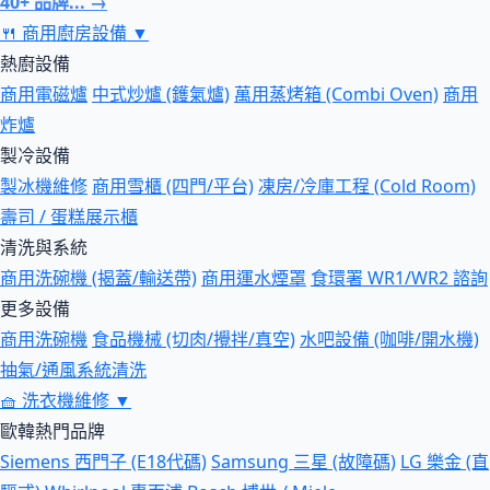
40+ 品牌... →
🍴
商用廚房設備
▼
熱廚設備
商用電磁爐
中式炒爐 (鑊氣爐)
萬用蒸烤箱 (Combi Oven)
商用
炸爐
製冷設備
製冰機維修
商用雪櫃 (四門/平台)
凍房/冷庫工程 (Cold Room)
壽司 / 蛋糕展示櫃
清洗與系統
商用洗碗機 (揭蓋/輸送帶)
商用運水煙罩
食環署 WR1/WR2 諮詢
更多設備
商用洗碗機
食品機械 (切肉/攪拌/真空)
水吧設備 (咖啡/開水機)
抽氣/通風系統清洗
🧺
洗衣機維修
▼
歐韓熱門品牌
Siemens 西門子 (E18代碼)
Samsung 三星 (故障碼)
LG 樂金 (直