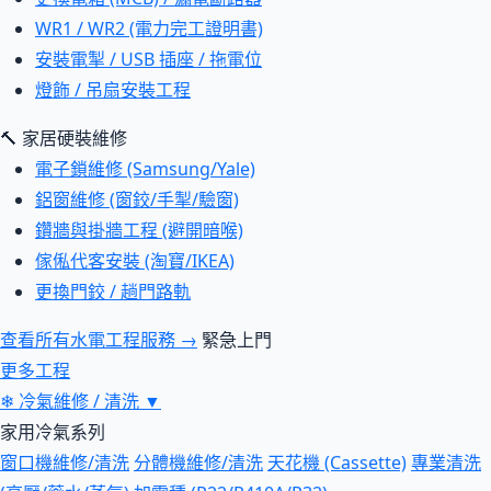
WR1 / WR2 (電力完工證明書)
安裝電掣 / USB 插座 / 拖電位
燈飾 / 吊扇安裝工程
🔨 家居硬裝維修
電子鎖維修 (Samsung/Yale)
鋁窗維修 (窗鉸/手掣/驗窗)
鑽牆與掛牆工程 (避開暗喉)
傢俬代客安裝 (淘寶/IKEA)
更換門鉸 / 趟門路軌
查看所有水電工程服務 →
緊急上門
更多工程
❄
冷氣維修 / 清洗
▼
家用冷氣系列
窗口機維修/清洗
分體機維修/清洗
天花機 (Cassette)
專業清洗