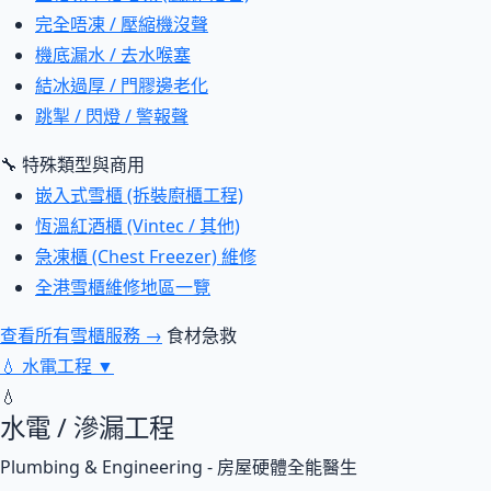
完全唔凍 / 壓縮機沒聲
機底漏水 / 去水喉塞
結冰過厚 / 門膠邊老化
跳掣 / 閃燈 / 警報聲
🔧 特殊類型與商用
嵌入式雪櫃 (拆裝廚櫃工程)
恆溫紅酒櫃 (Vintec / 其他)
急凍櫃 (Chest Freezer) 維修
全港雪櫃維修地區一覽
查看所有雪櫃服務 →
食材急救
💧
水電工程
▼
💧
水電 / 滲漏工程
Plumbing & Engineering - 房屋硬體全能醫生