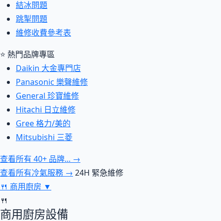
結冰問題
跳掣問題
維修收費參考表
⭐ 熱門品牌專區
Daikin 大金專門店
Panasonic 樂聲維修
General 珍寶維修
Hitachi 日立維修
Gree 格力/美的
Mitsubishi 三菱
查看所有 40+ 品牌... →
查看所有冷氣服務 →
24H 緊急維修
🍴
商用廚房
▼
🍴
商用廚房設備