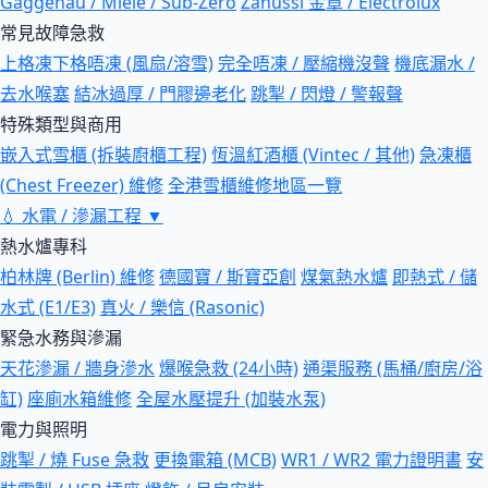
Gaggenau / Miele / Sub-Zero
Zanussi 金章 / Electrolux
常見故障急救
上格凍下格唔凍 (風扇/溶雪)
完全唔凍 / 壓縮機沒聲
機底漏水 /
去水喉塞
結冰過厚 / 門膠邊老化
跳掣 / 閃燈 / 警報聲
特殊類型與商用
嵌入式雪櫃 (拆裝廚櫃工程)
恆溫紅酒櫃 (Vintec / 其他)
急凍櫃
(Chest Freezer) 維修
全港雪櫃維修地區一覽
💧
水電 / 滲漏工程
▼
熱水爐專科
柏林牌 (Berlin) 維修
德國寶 / 斯寶亞創
煤氣熱水爐
即熱式 / 儲
水式 (E1/E3)
真火 / 樂信 (Rasonic)
緊急水務與滲漏
天花滲漏 / 牆身滲水
爆喉急救 (24小時)
通渠服務 (馬桶/廚房/浴
缸)
座廁水箱維修
全屋水壓提升 (加裝水泵)
電力與照明
跳掣 / 燒 Fuse 急救
更換電箱 (MCB)
WR1 / WR2 電力證明書
安