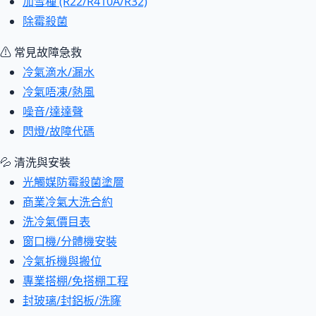
加雪種 (R22/R410A/R32)
除霉殺菌
⚠ 常見故障急救
冷氣滴水/漏水
冷氣唔凍/熱風
噪音/達達聲
閃燈/故障代碼
💦 清洗與安裝
光觸媒防霉殺菌塗層
商業冷氣大洗合約
洗冷氣價目表
窗口機/分體機安裝
冷氣拆機與搬位
專業搭棚/免搭棚工程
封玻璃/封鋁板/洗窿