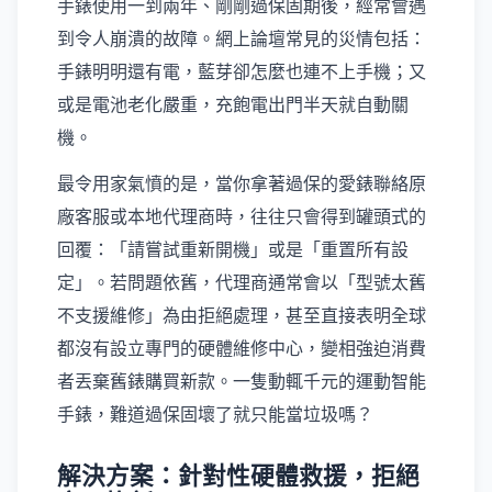
手錶使用一到兩年、剛剛過保固期後，經常會遇
到令人崩潰的故障。網上論壇常見的災情包括：
手錶明明還有電，藍芽卻怎麼也連不上手機；又
或是電池老化嚴重，充飽電出門半天就自動關
機。
最令用家氣憤的是，當你拿著過保的愛錶聯絡原
廠客服或本地代理商時，往往只會得到罐頭式的
回覆：「請嘗試重新開機」或是「重置所有設
定」。若問題依舊，代理商通常會以「型號太舊
不支援維修」為由拒絕處理，甚至直接表明全球
都沒有設立專門的硬體維修中心，變相強迫消費
者丟棄舊錶購買新款。一隻動輒千元的運動智能
手錶，難道過保固壞了就只能當垃圾嗎？
解決方案：針對性硬體救援，拒絕