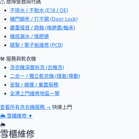
⚠ 故障急救與代碼
不排水 / 不脫水 (E18 / OE)
機門鎖死 / 打不開 (Door Lock)
嚴重噪音 / 跳舞 (換避震/軸承)
機底漏水 / 換膠邊
跳掣 / 電子板維修 (PCB)
🛠 服務與乾衣機
洗衣機深層拆洗 (吉機洗)
二合一 / 獨立乾衣機 (煤氣/電動)
安裝 / 搬運 / 棄置服務
全港上門維修地區一覽
查看所有洗衣機服務 →
快速上門
🌦
雪櫃維修
▼
🌦
雪櫃維修