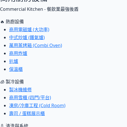
Commercial Kitchen - 餐飲業最強後盾
🔥 熱廚設備
商用電磁爐 (大功率)
中式炒爐 (鑊氣爐)
萬用蒸烤箱 (Combi Oven)
商用炸爐
扒爐
保溫櫃
🧊 製冷設備
製冰機維修
商用雪櫃 (四門/平台)
凍房/冷庫工程 (Cold Room)
壽司 / 蛋糕展示櫃
🚿 清洗與系統