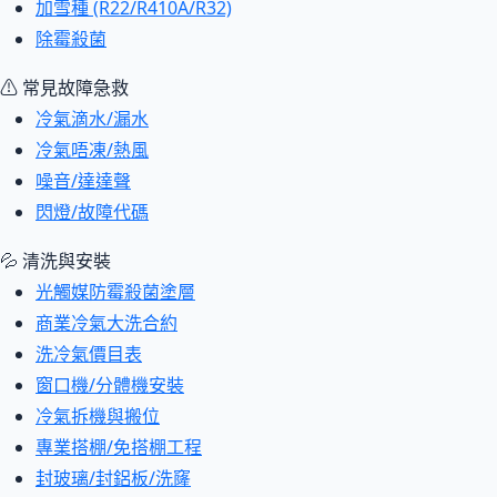
加雪種 (R22/R410A/R32)
除霉殺菌
⚠ 常見故障急救
冷氣滴水/漏水
冷氣唔凍/熱風
噪音/達達聲
閃燈/故障代碼
💦 清洗與安裝
光觸媒防霉殺菌塗層
商業冷氣大洗合約
洗冷氣價目表
窗口機/分體機安裝
冷氣拆機與搬位
專業搭棚/免搭棚工程
封玻璃/封鋁板/洗窿