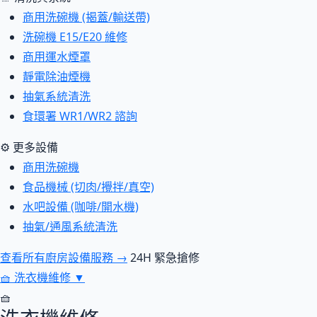
商用洗碗機 (揭蓋/輸送帶)
洗碗機 E15/E20 維修
商用運水煙罩
靜電除油煙機
抽氣系統清洗
食環署 WR1/WR2 諮詢
⚙ 更多設備
商用洗碗機
食品機械 (切肉/攪拌/真空)
水吧設備 (咖啡/開水機)
抽氣/通風系統清洗
查看所有廚房設備服務 →
24H 緊急搶修
🧺
洗衣機維修
▼
🧺