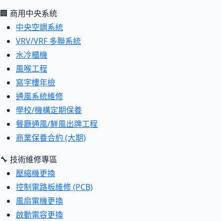
🏢 商用中央系統
中央空調系統
VRV/VRF 多聯系統
水冷櫃機
風喉工程
寫字樓年檢
通風系統維修
學校/機構定期保養
餐廳通風/鮮風出牌工程
商業保養合約 (大期)
🔧 技術維修專區
壓縮機更換
控制電路板維修 (PCB)
風扇電機更換
啟動電容更換