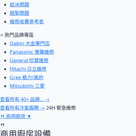
結冰問題
跳掣問題
維修收費參考表
⭐ 熱門品牌專區
Daikin 大金專門店
Panasonic 樂聲維修
General 珍寶維修
Hitachi 日立維修
Gree 格力/美的
Mitsubishi 三菱
查看所有 40+ 品牌... →
查看所有冷氣服務 →
24H 緊急維修
🍴
商用廚房
▼
🍴
商用廚房設備