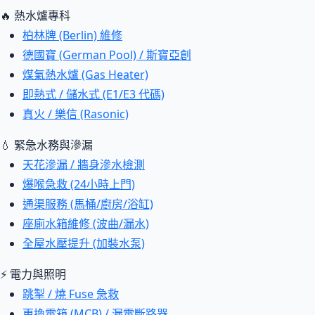
🔥 熱水爐專科
柏林牌 (Berlin) 維修
德國寶 (German Pool) / 斯寶亞創
煤氣熱水爐 (Gas Heater)
即熱式 / 儲水式 (E1/E3 代碼)
真火 / 樂信 (Rasonic)
💧 緊急水務與滲漏
天花滲漏 / 牆身滲水檢測
爆喉急救 (24小時上門)
通渠服務 (馬桶/廚房/浴缸)
座廁水箱維修 (波曲/漏水)
全屋水壓提升 (加裝水泵)
⚡ 電力與照明
跳掣 / 燒 Fuse 急救
更換電箱 (MCB) / 漏電斷路器