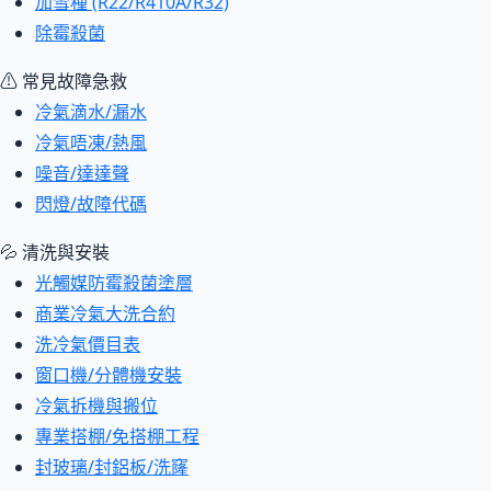
加雪種 (R22/R410A/R32)
除霉殺菌
⚠ 常見故障急救
冷氣滴水/漏水
冷氣唔凍/熱風
噪音/達達聲
閃燈/故障代碼
💦 清洗與安裝
光觸媒防霉殺菌塗層
商業冷氣大洗合約
洗冷氣價目表
窗口機/分體機安裝
冷氣拆機與搬位
專業搭棚/免搭棚工程
封玻璃/封鋁板/洗窿