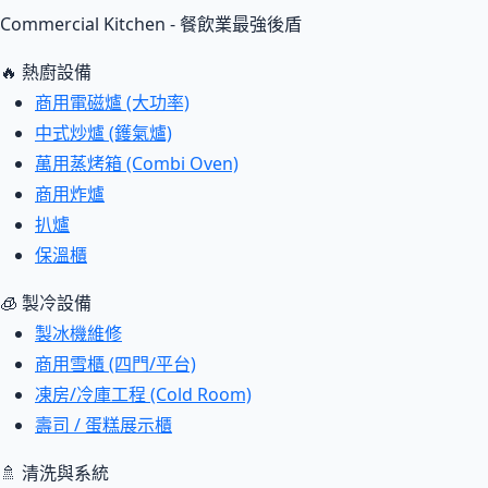
Commercial Kitchen - 餐飲業最強後盾
🔥 熱廚設備
商用電磁爐 (大功率)
中式炒爐 (鑊氣爐)
萬用蒸烤箱 (Combi Oven)
商用炸爐
扒爐
保溫櫃
🧊 製冷設備
製冰機維修
商用雪櫃 (四門/平台)
凍房/冷庫工程 (Cold Room)
壽司 / 蛋糕展示櫃
🚿 清洗與系統