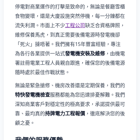
停電對商業運作的打擊是致命的，無論是餐廳雪櫃
食物變壞，還是大廈設施突然停機，每一分鐘都在
流失利潤。市面上不少
工程公司
缺乏合資格牌照，
維修保養馬虎，到真正需要後備電源時發電機卻
「死火」撻唔著。我們擁有15年豐富經驗，專注
為各行各業提供一站式
發電機安裝及維修
，由機電
署註冊電業工程人員親自跟進，確保您的後備電源
隨時處於最佳作戰狀態。
無論是緊急搶修、機房改善還是定期保養，我們的
特快發電機檢查
服務都能為您迅速排憂解難。我們
深知商業客戶對穩定性的極高要求，承諾提供最可
靠、最均真的
持牌電力工程報價
，徹底解決您的後
顧之憂。