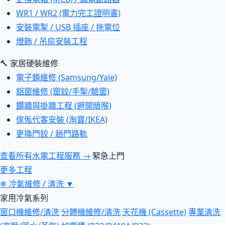
WR1 / WR2 (電力完工證明書)
安裝電掣 / USB 插座 / 拖電位
燈飾 / 吊扇安裝工程
🔨 家居硬裝維修
電子鎖維修 (Samsung/Yale)
鋁窗維修 (窗鉸/手掣/驗窗)
鑽牆與掛牆工程 (避開暗喉)
傢俬代客安裝 (淘寶/IKEA)
更換門鉸 / 趟門路軌
查看所有水電工程服務 →
緊急上門
更多工程
❄
冷氣維修 / 清洗
▼
家用冷氣系列
窗口機維修/清洗
分體機維修/清洗
天花機 (Cassette)
專業清洗