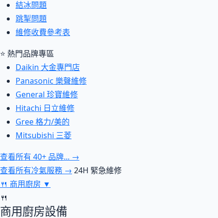
結冰問題
跳掣問題
維修收費參考表
⭐ 熱門品牌專區
Daikin 大金專門店
Panasonic 樂聲維修
General 珍寶維修
Hitachi 日立維修
Gree 格力/美的
Mitsubishi 三菱
查看所有 40+ 品牌... →
查看所有冷氣服務 →
24H 緊急維修
🍴
商用廚房
▼
🍴
商用廚房設備