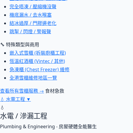
完全唔凍 / 壓縮機沒聲
機底漏水 / 去水喉塞
結冰過厚 / 門膠邊老化
跳掣 / 閃燈 / 警報聲
🔧 特殊類型與商用
嵌入式雪櫃 (拆裝廚櫃工程)
恆溫紅酒櫃 (Vintec / 其他)
急凍櫃 (Chest Freezer) 維修
全港雪櫃維修地區一覽
查看所有雪櫃服務 →
食材急救
💧
水電工程
▼
💧
水電 / 滲漏工程
Plumbing & Engineering - 房屋硬體全能醫生