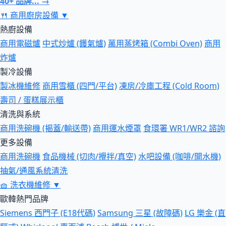
40+ 品牌... →
🍴
商用廚房設備
▼
熱廚設備
商用電磁爐
中式炒爐 (鑊氣爐)
萬用蒸烤箱 (Combi Oven)
商用
炸爐
製冷設備
製冰機維修
商用雪櫃 (四門/平台)
凍房/冷庫工程 (Cold Room)
壽司 / 蛋糕展示櫃
清洗與系統
商用洗碗機 (揭蓋/輸送帶)
商用運水煙罩
食環署 WR1/WR2 諮詢
更多設備
商用洗碗機
食品機械 (切肉/攪拌/真空)
水吧設備 (咖啡/開水機)
抽氣/通風系統清洗
🧺
洗衣機維修
▼
歐韓熱門品牌
Siemens 西門子 (E18代碼)
Samsung 三星 (故障碼)
LG 樂金 (直