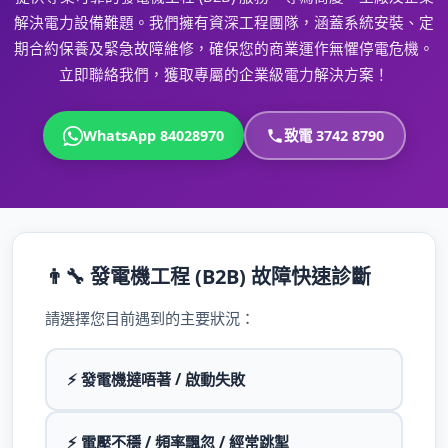
解決電力設備難題。我們擁有資深工程團隊，涵蓋系統安裝、定
期合約保養及緊急故障維修，確保您的商業運作無懼停電危機。
立即聯絡我們，獲取專屬的企業級電力解決方案！
WhatsApp 84028970
致電 3742 8790
👨‍🔧 發電機工程 (B2B) 故障快速診斷
請選擇您目前遇到的主要狀況：
⚡ 發電機撻唔著 / 啟動失敗
⚡ 電壓不穩 / 頻率飄忽 / 經常跳掣