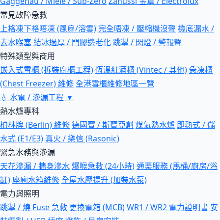
Gaggenau / Miele / Sub-Zero
Zanussi 金章 / Electrolux
常見故障急救
上格凍下格唔凍 (風扇/溶雪)
完全唔凍 / 壓縮機沒聲
機底漏水 /
去水喉塞
結冰過厚 / 門膠邊老化
跳掣 / 閃燈 / 警報聲
特殊類型與商用
嵌入式雪櫃 (拆裝廚櫃工程)
恆溫紅酒櫃 (Vintec / 其他)
急凍櫃
(Chest Freezer) 維修
全港雪櫃維修地區一覽
💧
水電 / 滲漏工程
▼
熱水爐專科
柏林牌 (Berlin) 維修
德國寶 / 斯寶亞創
煤氣熱水爐
即熱式 / 儲
水式 (E1/E3)
真火 / 樂信 (Rasonic)
緊急水務與滲漏
天花滲漏 / 牆身滲水
爆喉急救 (24小時)
通渠服務 (馬桶/廚房/浴
缸)
座廁水箱維修
全屋水壓提升 (加裝水泵)
電力與照明
跳掣 / 燒 Fuse 急救
更換電箱 (MCB)
WR1 / WR2 電力證明書
安