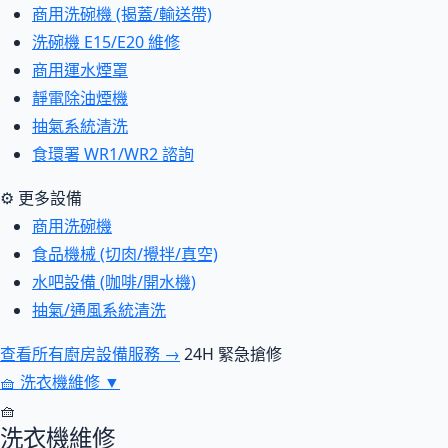
商用洗碗機 (揭蓋/輸送帶)
洗碗機 E15/E20 維修
商用運水煙罩
靜電除油煙機
抽氣系統清洗
食環署 WR1/WR2 諮詢
⚙ 更多設備
商用洗碗機
食品機械 (切肉/攪拌/真空)
水吧設備 (咖啡/開水機)
抽氣/通風系統清洗
查看所有廚房設備服務 →
24H 緊急搶修
🧺
洗衣機維修
▼
🧺
洗衣機維修