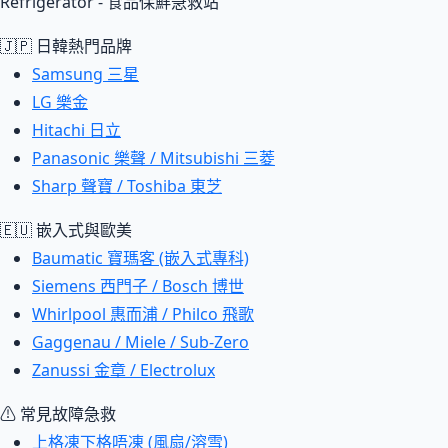
Refrigerator - 食品保鮮急救站
🇯🇵 日韓熱門品牌
Samsung 三星
LG 樂金
Hitachi 日立
Panasonic 樂聲 / Mitsubishi 三菱
Sharp 聲寶 / Toshiba 東芝
🇪🇺 嵌入式與歐美
Baumatic 寶瑪客 (嵌入式專科)
Siemens 西門子 / Bosch 博世
Whirlpool 惠而浦 / Philco 飛歌
Gaggenau / Miele / Sub-Zero
Zanussi 金章 / Electrolux
⚠ 常見故障急救
上格凍下格唔凍 (風扇/溶雪)