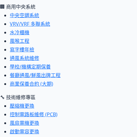
🏢 商用中央系統
中央空調系統
VRV/VRF 多聯系統
水冷櫃機
風喉工程
寫字樓年檢
通風系統維修
學校/機構定期保養
餐廳通風/鮮風出牌工程
商業保養合約 (大期)
🔧 技術維修專區
壓縮機更換
控制電路板維修 (PCB)
風扇電機更換
啟動電容更換