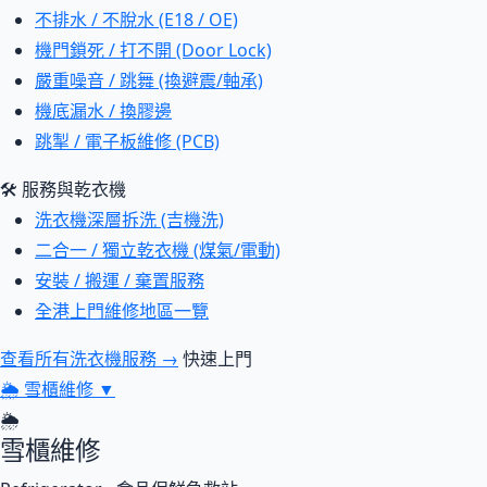
不排水 / 不脫水 (E18 / OE)
機門鎖死 / 打不開 (Door Lock)
嚴重噪音 / 跳舞 (換避震/軸承)
機底漏水 / 換膠邊
跳掣 / 電子板維修 (PCB)
🛠 服務與乾衣機
洗衣機深層拆洗 (吉機洗)
二合一 / 獨立乾衣機 (煤氣/電動)
安裝 / 搬運 / 棄置服務
全港上門維修地區一覽
查看所有洗衣機服務 →
快速上門
🌦
雪櫃維修
▼
🌦
雪櫃維修