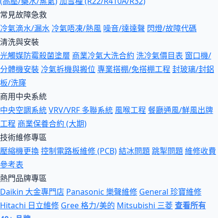
(高壓/藥水/蒸氣)
加雪種 (R22/R410A/R32)
常見故障急救
冷氣滴水/漏水
冷氣唔凍/熱風
噪音/達達聲
閃燈/故障代碼
清洗與安裝
光觸媒防霉殺菌塗層
商業冷氣大洗合約
洗冷氣價目表
窗口機/
分體機安裝
冷氣拆機與搬位
專業搭棚/免搭棚工程
封玻璃/封鋁
板/洗窿
商用中央系統
中央空調系統
VRV/VRF 多聯系統
風喉工程
餐廳通風/鮮風出牌
工程
商業保養合約 (大期)
技術維修專區
壓縮機更換
控制電路板維修 (PCB)
結冰問題
跳掣問題
維修收費
參考表
熱門品牌專區
Daikin 大金專門店
Panasonic 樂聲維修
General 珍寶維修
Hitachi 日立維修
Gree 格力/美的
Mitsubishi 三菱
查看所有