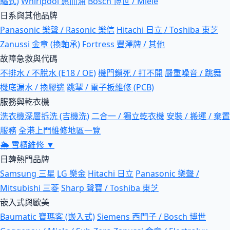
驅式)
Whirlpool 惠而浦
Bosch 博世 / Miele
日系與其他品牌
Panasonic 樂聲 / Rasonic 樂信
Hitachi 日立 / Toshiba 東芝
Zanussi 金章 (換軸承)
Fortress 豐澤牌 / 其他
故障急救與代碼
不排水 / 不脫水 (E18 / OE)
機門鎖死 / 打不開
嚴重噪音 / 跳舞
機底漏水 / 換膠邊
跳掣 / 電子板維修 (PCB)
服務與乾衣機
洗衣機深層拆洗 (吉機洗)
二合一 / 獨立乾衣機
安裝 / 搬運 / 棄置
服務
全港上門維修地區一覽
🌦
雪櫃維修
▼
日韓熱門品牌
Samsung 三星
LG 樂金
Hitachi 日立
Panasonic 樂聲 /
Mitsubishi 三菱
Sharp 聲寶 / Toshiba 東芝
嵌入式與歐美
Baumatic 寶瑪客 (嵌入式)
Siemens 西門子 / Bosch 博世