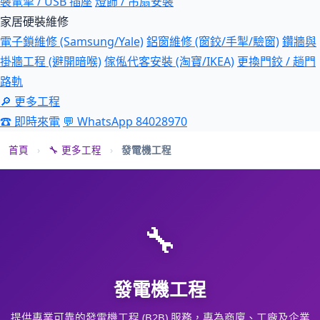
裝電掣 / USB 插座
燈飾 / 吊扇安裝
家居硬裝維修
電子鎖維修 (Samsung/Yale)
鋁窗維修 (窗鉸/手掣/驗窗)
鑽牆與
掛牆工程 (避開暗喉)
傢俬代客安裝 (淘寶/IKEA)
更換門鉸 / 趟門
路軌
🔎 更多工程
☎ 即時來電
💬 WhatsApp 84028970
首頁
›
🔧 更多工程
›
發電機工程
🔧
發電機工程
提供專業可靠的發電機工程 (B2B) 服務，專為商廈、工廠及企業