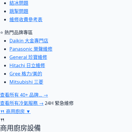
結冰問題
跳掣問題
維修收費參考表
⭐ 熱門品牌專區
Daikin 大金專門店
Panasonic 樂聲維修
General 珍寶維修
Hitachi 日立維修
Gree 格力/美的
Mitsubishi 三菱
查看所有 40+ 品牌... →
查看所有冷氣服務 →
24H 緊急維修
🍴
商用廚房
▼
🍴
商用廚房設備