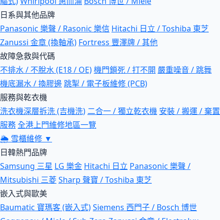
驅式)
Whirlpool 惠而浦
Bosch 博世 / Miele
日系與其他品牌
Panasonic 樂聲 / Rasonic 樂信
Hitachi 日立 / Toshiba 東芝
Zanussi 金章 (換軸承)
Fortress 豐澤牌 / 其他
故障急救與代碼
不排水 / 不脫水 (E18 / OE)
機門鎖死 / 打不開
嚴重噪音 / 跳舞
機底漏水 / 換膠邊
跳掣 / 電子板維修 (PCB)
服務與乾衣機
洗衣機深層拆洗 (吉機洗)
二合一 / 獨立乾衣機
安裝 / 搬運 / 棄置
服務
全港上門維修地區一覽
🌦
雪櫃維修
▼
日韓熱門品牌
Samsung 三星
LG 樂金
Hitachi 日立
Panasonic 樂聲 /
Mitsubishi 三菱
Sharp 聲寶 / Toshiba 東芝
嵌入式與歐美
Baumatic 寶瑪客 (嵌入式)
Siemens 西門子 / Bosch 博世