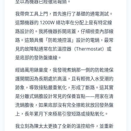
至以為機器已經徹底報銷。
我帶齊工具上門，首先進行了基礎的通電測試。
這類機器的 1200W 總功率在分配上是有特定線
路設計的。我將機器拆開底蓋，仔細檢查內部線
路。這類具備「防乾燒控溫」設計的電鍋，最常
見的故障點通常在於溫控器（Thermostat）或
是底部的發熱盤連線。
經過萬用錶量度，我發現煮鍋那一側的防乾燒保
護開關因為長期處於高溫，且有輕微入水受潮的
跡象，導致接點嚴重氧化，形成了斷路。這其實
是分離式鍋膽設計常見的保養盲點——用家在清
洗鍋膽後，如果底部沒有完全擦乾就放回發熱盤
上，長年累月下來極易引發短路或接點氧化。
我立刻為陳太太更換了全新的溫控組件，並重新