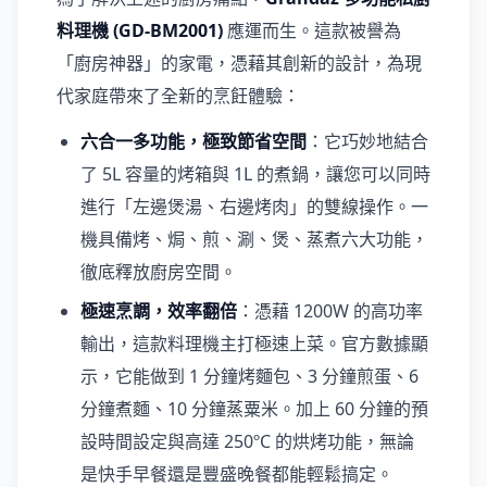
料理機 (GD-BM2001)
應運而生。這款被譽為
「廚房神器」的家電，憑藉其創新的設計，為現
代家庭帶來了全新的烹飪體驗：
六合一多功能，極致節省空間
：它巧妙地結合
了 5L 容量的烤箱與 1L 的煮鍋，讓您可以同時
進行「左邊煲湯、右邊烤肉」的雙線操作。一
機具備烤、焗、煎、涮、煲、蒸煮六大功能，
徹底釋放廚房空間。
極速烹調，效率翻倍
：憑藉 1200W 的高功率
輸出，這款料理機主打極速上菜。官方數據顯
示，它能做到 1 分鐘烤麵包、3 分鐘煎蛋、6
分鐘煮麵、10 分鐘蒸粟米。加上 60 分鐘的預
設時間設定與高達 250ºC 的烘烤功能，無論
是快手早餐還是豐盛晚餐都能輕鬆搞定。