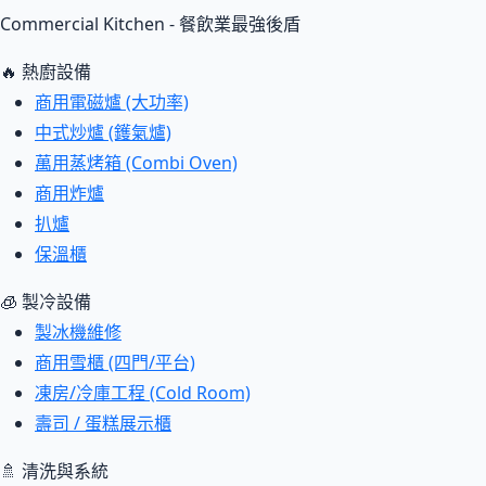
Commercial Kitchen - 餐飲業最強後盾
🔥 熱廚設備
商用電磁爐 (大功率)
中式炒爐 (鑊氣爐)
萬用蒸烤箱 (Combi Oven)
商用炸爐
扒爐
保溫櫃
🧊 製冷設備
製冰機維修
商用雪櫃 (四門/平台)
凍房/冷庫工程 (Cold Room)
壽司 / 蛋糕展示櫃
🚿 清洗與系統