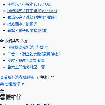
不排水 / 不脫水 (E18 / OE)
機門鎖死 / 打不開 (Door Lock)
嚴重噪音 / 跳舞 (換避震/軸承)
機底漏水 / 換膠邊
跳掣 / 電子板維修 (PCB)
🛠 服務與乾衣機
洗衣機深層拆洗 (吉機洗)
二合一 / 獨立乾衣機 (煤氣/電動)
安裝 / 搬運 / 棄置服務
全港上門維修地區一覽
查看所有洗衣機服務 →
快速上門
🌦
雪櫃維修
▼
🌦
雪櫃維修