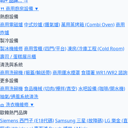
40+ 品牌... →
🍴
商用廚房設備
▼
熱廚設備
商用電磁爐
中式炒爐 (鑊氣爐)
萬用蒸烤箱 (Combi Oven)
商用
炸爐
製冷設備
製冰機維修
商用雪櫃 (四門/平台)
凍房/冷庫工程 (Cold Room)
壽司 / 蛋糕展示櫃
清洗與系統
商用洗碗機 (揭蓋/輸送帶)
商用運水煙罩
食環署 WR1/WR2 諮詢
更多設備
商用洗碗機
食品機械 (切肉/攪拌/真空)
水吧設備 (咖啡/開水機)
抽氣/通風系統清洗
🧺
洗衣機維修
▼
歐韓熱門品牌
Siemens 西門子 (E18代碼)
Samsung 三星 (故障碼)
LG 樂金 (直