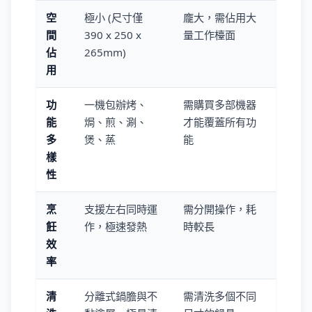
空
極小 (尺寸僅
龐大，需佔用大
間
390 x 250 x
量工作檯面
佔
265mm)
用
功
一機包辦烤、
需購買多部機器
能
焗、煎、涮、
才能覆蓋所有功
多
煲、蒸
能
樣
性
烹
支援左右同時運
需分開操作，耗
飪
作，極速發熱
時較長
效
率
清
分離式鍋膽與不
需清洗多個不同