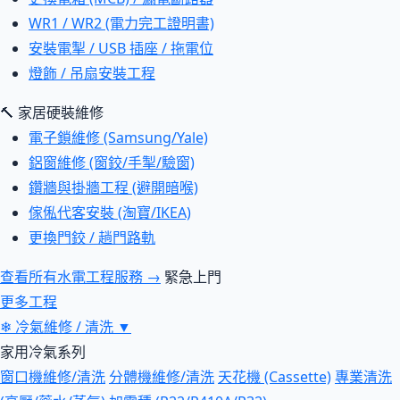
WR1 / WR2 (電力完工證明書)
安裝電掣 / USB 插座 / 拖電位
燈飾 / 吊扇安裝工程
🔨 家居硬裝維修
電子鎖維修 (Samsung/Yale)
鋁窗維修 (窗鉸/手掣/驗窗)
鑽牆與掛牆工程 (避開暗喉)
傢俬代客安裝 (淘寶/IKEA)
更換門鉸 / 趟門路軌
查看所有水電工程服務 →
緊急上門
更多工程
❄
冷氣維修 / 清洗
▼
家用冷氣系列
窗口機維修/清洗
分體機維修/清洗
天花機 (Cassette)
專業清洗