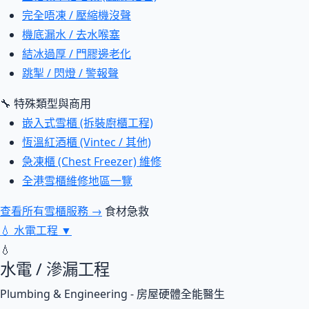
完全唔凍 / 壓縮機沒聲
機底漏水 / 去水喉塞
結冰過厚 / 門膠邊老化
跳掣 / 閃燈 / 警報聲
🔧 特殊類型與商用
嵌入式雪櫃 (拆裝廚櫃工程)
恆溫紅酒櫃 (Vintec / 其他)
急凍櫃 (Chest Freezer) 維修
全港雪櫃維修地區一覽
查看所有雪櫃服務 →
食材急救
💧
水電工程
▼
💧
水電 / 滲漏工程
Plumbing & Engineering - 房屋硬體全能醫生