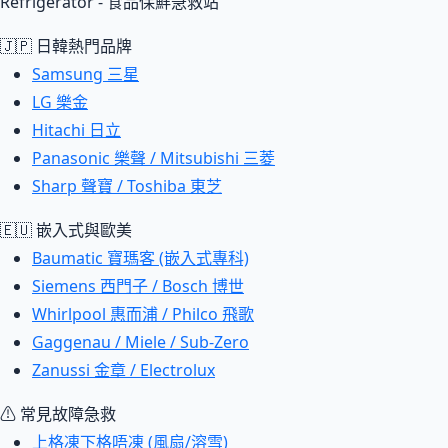
Refrigerator - 食品保鮮急救站
🇯🇵 日韓熱門品牌
Samsung 三星
LG 樂金
Hitachi 日立
Panasonic 樂聲 / Mitsubishi 三菱
Sharp 聲寶 / Toshiba 東芝
🇪🇺 嵌入式與歐美
Baumatic 寶瑪客 (嵌入式專科)
Siemens 西門子 / Bosch 博世
Whirlpool 惠而浦 / Philco 飛歌
Gaggenau / Miele / Sub-Zero
Zanussi 金章 / Electrolux
⚠ 常見故障急救
上格凍下格唔凍 (風扇/溶雪)