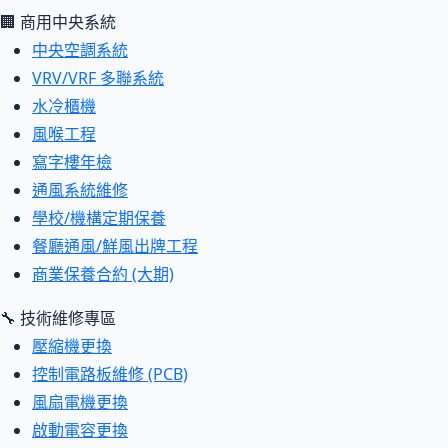
🏢 商用中央系統
中央空調系統
VRV/VRF 多聯系統
水冷櫃機
風喉工程
寫字樓年檢
通風系統維修
學校/機構定期保養
餐廳通風/鮮風出牌工程
商業保養合約 (大期)
🔧 技術維修專區
壓縮機更換
控制電路板維修 (PCB)
風扇電機更換
啟動電容更換