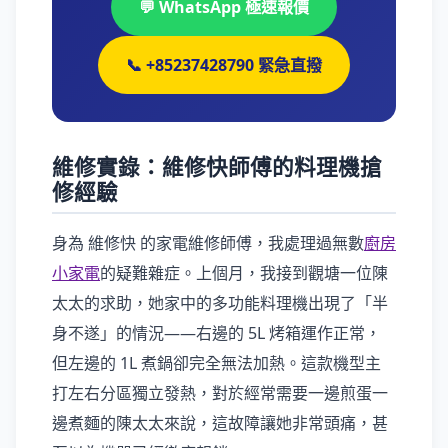
💬 WhatsApp 極速報價
📞 +85237428790 緊急直撥
維修實錄：維修快師傅的料理機搶
修經驗
身為 維修快 的家電維修師傅，我處理過無數
廚房
小家電
的疑難雜症。上個月，我接到觀塘一位陳
太太的求助，她家中的多功能料理機出現了「半
身不遂」的情況——右邊的 5L 烤箱運作正常，
但左邊的 1L 煮鍋卻完全無法加熱。這款機型主
打左右分區獨立發熱，對於經常需要一邊煎蛋一
邊煮麵的陳太太來說，這故障讓她非常頭痛，甚