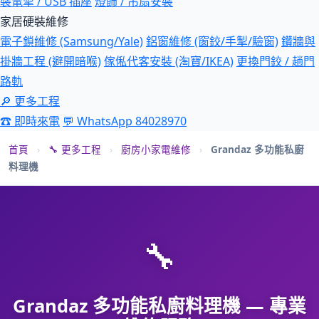
裝電掣 / USB 插座
燈飾 / 吊扇安裝
家居硬裝維修
電子鎖維修 (Samsung/Yale)
鋁窗維修 (窗鉸/手掣/驗窗)
鑽牆與
掛牆工程 (避開暗喉)
傢俬代客安裝 (淘寶/IKEA)
更換門鉸 / 趟門
路軌
🔎 更多工程
☎ 即時來電
💬 WhatsApp 84028970
首頁
›
🔧 更多工程
›
廚房小家電維修
›
Grandaz 多功能私廚
料理機
🔧
Grandaz 多功能私廚料理機 — 專業