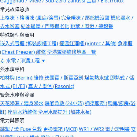
Gaggenau / Miele / Sub-Zero
Zanussi 金章 / Electrolux
常見故障急救
上格凍下格唔凍 (風扇/溶雪)
完全唔凍 / 壓縮機沒聲
機底漏水 /
去水喉塞
結冰過厚 / 門膠邊老化
跳掣 / 閃燈 / 警報聲
特殊類型與商用
嵌入式雪櫃 (拆裝廚櫃工程)
恆溫紅酒櫃 (Vintec / 其他)
急凍櫃
(Chest Freezer) 維修
全港雪櫃維修地區一覽
💧
水電 / 滲漏工程
▼
熱水爐專科
柏林牌 (Berlin) 維修
德國寶 / 斯寶亞創
煤氣熱水爐
即熱式 / 儲
水式 (E1/E3)
真火 / 樂信 (Rasonic)
緊急水務與滲漏
天花滲漏 / 牆身滲水
爆喉急救 (24小時)
通渠服務 (馬桶/廚房/浴
缸)
座廁水箱維修
全屋水壓提升 (加裝水泵)
電力與照明
跳掣 / 燒 Fuse 急救
更換電箱 (MCB)
WR1 / WR2 電力證明書
安