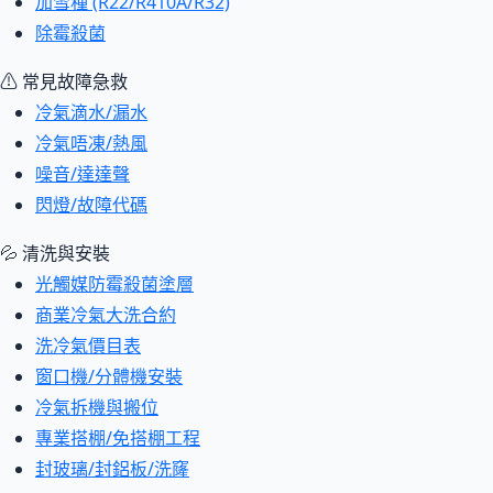
加雪種 (R22/R410A/R32)
除霉殺菌
⚠ 常見故障急救
冷氣滴水/漏水
冷氣唔凍/熱風
噪音/達達聲
閃燈/故障代碼
💦 清洗與安裝
光觸媒防霉殺菌塗層
商業冷氣大洗合約
洗冷氣價目表
窗口機/分體機安裝
冷氣拆機與搬位
專業搭棚/免搭棚工程
封玻璃/封鋁板/洗窿