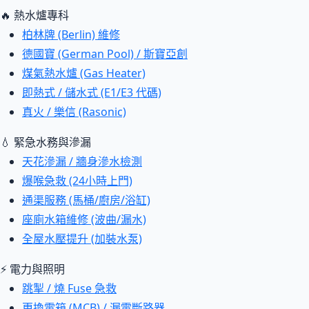
🔥 熱水爐專科
柏林牌 (Berlin) 維修
德國寶 (German Pool) / 斯寶亞創
煤氣熱水爐 (Gas Heater)
即熱式 / 儲水式 (E1/E3 代碼)
真火 / 樂信 (Rasonic)
💧 緊急水務與滲漏
天花滲漏 / 牆身滲水檢測
爆喉急救 (24小時上門)
通渠服務 (馬桶/廚房/浴缸)
座廁水箱維修 (波曲/漏水)
全屋水壓提升 (加裝水泵)
⚡ 電力與照明
跳掣 / 燒 Fuse 急救
更換電箱 (MCB) / 漏電斷路器