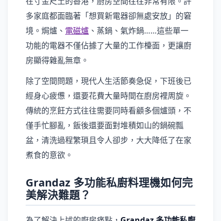
在寸金尺土的香港，廚房空間往往非常有限。許
多家庭都面臨著「想買新電器卻無處安放」的窘
境。焗爐、
電磁爐
、蒸鍋、氣炸鍋……這些單一
功能的電器不僅佔據了大量的工作檯面，更讓廚
房顯得雜亂無章。
除了空間問題，現代人生活節奏急促，下班後已
經身心疲憊，還要花費大量時間在廚房裡周旋。
傳統的烹飪方式往往需要同時看顧多個爐頭，不
僅手忙腳亂，飯後還要面對堆積如山的鍋碗瓢
盆，清洗過程繁瑣且令人卻步，大大降低了在家
煮食的意欲。
Grandaz 多功能私廚料理機如何完
美解決難題？
為了解決上述的廚房痛點，
Grandaz 多功能私廚