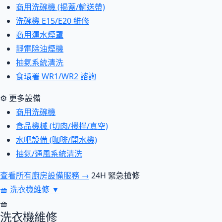
商用洗碗機 (揭蓋/輸送帶)
洗碗機 E15/E20 維修
商用運水煙罩
靜電除油煙機
抽氣系統清洗
食環署 WR1/WR2 諮詢
⚙ 更多設備
商用洗碗機
食品機械 (切肉/攪拌/真空)
水吧設備 (咖啡/開水機)
抽氣/通風系統清洗
查看所有廚房設備服務 →
24H 緊急搶修
🧺
洗衣機維修
▼
🧺
洗衣機維修