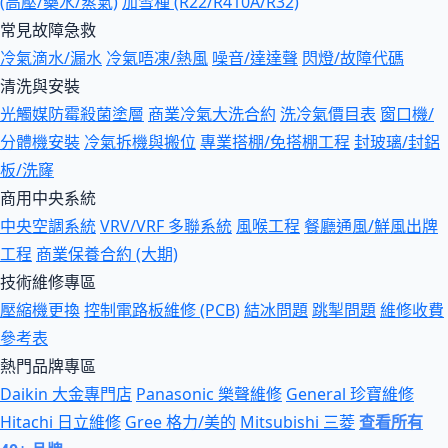
(高壓/藥水/蒸氣)
加雪種 (R22/R410A/R32)
常見故障急救
冷氣滴水/漏水
冷氣唔凍/熱風
噪音/達達聲
閃燈/故障代碼
清洗與安裝
光觸媒防霉殺菌塗層
商業冷氣大洗合約
洗冷氣價目表
窗口機/
分體機安裝
冷氣拆機與搬位
專業搭棚/免搭棚工程
封玻璃/封鋁
板/洗窿
商用中央系統
中央空調系統
VRV/VRF 多聯系統
風喉工程
餐廳通風/鮮風出牌
工程
商業保養合約 (大期)
技術維修專區
壓縮機更換
控制電路板維修 (PCB)
結冰問題
跳掣問題
維修收費
參考表
熱門品牌專區
Daikin 大金專門店
Panasonic 樂聲維修
General 珍寶維修
Hitachi 日立維修
Gree 格力/美的
Mitsubishi 三菱
查看所有