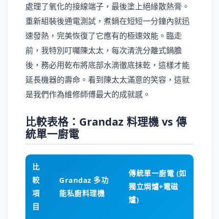
處理了氧化的接線端子，最後塗上絕緣散熱膏。
重新組裝後通電測試，煮鍋在短短一分鐘內就迅
速發熱，完美恢復了它應有的極速效能。臨走
前，我特別叮囑陳太太，每次清洗分離式鍋膽
後，務必用乾布將底部水滴徹底抹乾，這樣才能
延長機器的壽命。看到陳太太滿意的笑容，這就
是我們作為維修師傅最大的成就感。
比較表格：Grandaz 料理機 vs 傳
統單一廚電
比
傳統單一廚電 (如
較
Grandaz 多功
獨立焗爐+電磁
項
能私廚料理機
爐)
目