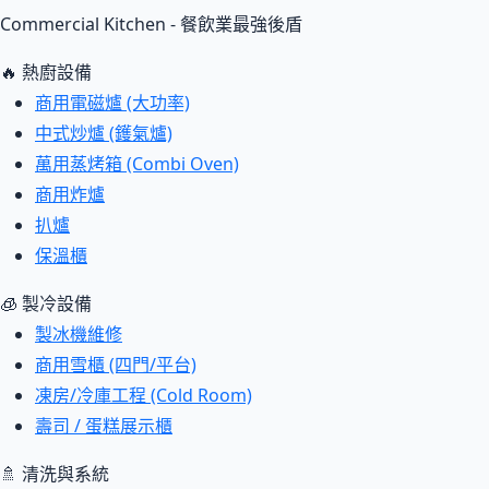
Commercial Kitchen - 餐飲業最強後盾
🔥 熱廚設備
商用電磁爐 (大功率)
中式炒爐 (鑊氣爐)
萬用蒸烤箱 (Combi Oven)
商用炸爐
扒爐
保溫櫃
🧊 製冷設備
製冰機維修
商用雪櫃 (四門/平台)
凍房/冷庫工程 (Cold Room)
壽司 / 蛋糕展示櫃
🚿 清洗與系統