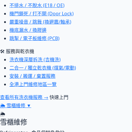
不排水 / 不脫水 (E18 / OE)
機門鎖死 / 打不開 (Door Lock)
嚴重噪音 / 跳舞 (換避震/軸承)
機底漏水 / 換膠邊
跳掣 / 電子板維修 (PCB)
🛠 服務與乾衣機
洗衣機深層拆洗 (吉機洗)
二合一 / 獨立乾衣機 (煤氣/電動)
安裝 / 搬運 / 棄置服務
全港上門維修地區一覽
查看所有洗衣機服務 →
快速上門
🌦
雪櫃維修
▼
🌦
雪櫃維修