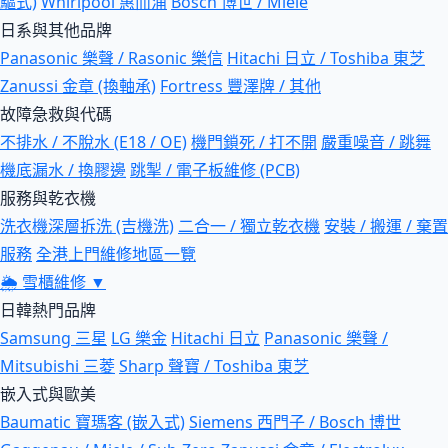
驅式)
Whirlpool 惠而浦
Bosch 博世 / Miele
日系與其他品牌
Panasonic 樂聲 / Rasonic 樂信
Hitachi 日立 / Toshiba 東芝
Zanussi 金章 (換軸承)
Fortress 豐澤牌 / 其他
故障急救與代碼
不排水 / 不脫水 (E18 / OE)
機門鎖死 / 打不開
嚴重噪音 / 跳舞
機底漏水 / 換膠邊
跳掣 / 電子板維修 (PCB)
服務與乾衣機
洗衣機深層拆洗 (吉機洗)
二合一 / 獨立乾衣機
安裝 / 搬運 / 棄置
服務
全港上門維修地區一覽
🌦
雪櫃維修
▼
日韓熱門品牌
Samsung 三星
LG 樂金
Hitachi 日立
Panasonic 樂聲 /
Mitsubishi 三菱
Sharp 聲寶 / Toshiba 東芝
嵌入式與歐美
Baumatic 寶瑪客 (嵌入式)
Siemens 西門子 / Bosch 博世