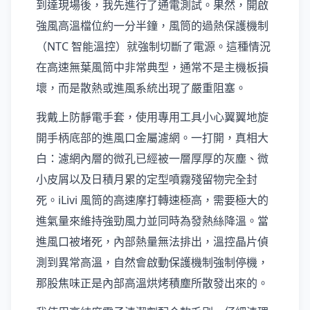
到達現場後，我先進行了通電測試。果然，開啟
強風高溫檔位約一分半鐘，風筒的過熱保護機制
（NTC 智能溫控）就強制切斷了電源。這種情況
在高速無葉風筒中非常典型，通常不是主機板損
壞，而是散熱或進風系統出現了嚴重阻塞。
我戴上防靜電手套，使用專用工具小心翼翼地旋
開手柄底部的進風口金屬濾網。一打開，真相大
白：濾網內層的微孔已經被一層厚厚的灰塵、微
小皮屑以及日積月累的定型噴霧殘留物完全封
死。iLivi 風筒的高速摩打轉速極高，需要極大的
進氣量來維持強勁風力並同時為發熱絲降溫。當
進風口被堵死，內部熱量無法排出，溫控晶片偵
測到異常高溫，自然會啟動保護機制強制停機，
那股焦味正是內部高溫烘烤積塵所散發出來的。