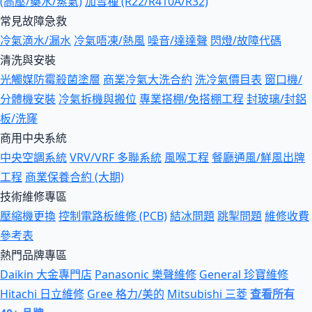
(高壓/藥水/蒸氣)
加雪種 (R22/R410A/R32)
常見故障急救
冷氣滴水/漏水
冷氣唔凍/熱風
噪音/達達聲
閃燈/故障代碼
清洗與安裝
光觸媒防霉殺菌塗層
商業冷氣大洗合約
洗冷氣價目表
窗口機/
分體機安裝
冷氣拆機與搬位
專業搭棚/免搭棚工程
封玻璃/封鋁
板/洗窿
商用中央系統
中央空調系統
VRV/VRF 多聯系統
風喉工程
餐廳通風/鮮風出牌
工程
商業保養合約 (大期)
技術維修專區
壓縮機更換
控制電路板維修 (PCB)
結冰問題
跳掣問題
維修收費
參考表
熱門品牌專區
Daikin 大金專門店
Panasonic 樂聲維修
General 珍寶維修
Hitachi 日立維修
Gree 格力/美的
Mitsubishi 三菱
查看所有