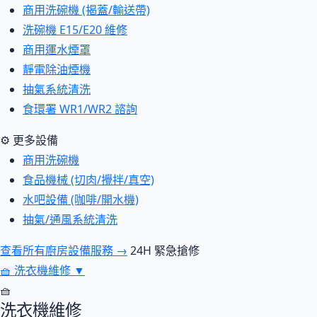
商用洗碗機 (揭蓋/輸送帶)
洗碗機 E15/E20 維修
商用運水煙罩
靜電除油煙機
抽氣系統清洗
食環署 WR1/WR2 諮詢
⚙ 更多設備
商用洗碗機
食品機械 (切肉/攪拌/真空)
水吧設備 (咖啡/開水機)
抽氣/通風系統清洗
查看所有廚房設備服務 →
24H 緊急搶修
🧺
洗衣機維修
▼
🧺
洗衣機維修