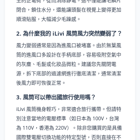
生的正電荷，從而消除靜電。這不僅能讓毛鱗片
閉合，鎖住水分，還能讓頭髮在視覺上變得更加
順滑貼服，大幅減少毛躁感。
2. 為什麼我的 iLivi 風筒風力突然變弱了？
風力變弱通常是因為進風口被堵塞。由於無葉風
筒的進風口多設計在手柄底部，容易吸附空氣中
的灰塵、毛髮或化妝品微粒。建議您先關閉電
源，拆下底部的過濾網進行徹底清潔，通常清潔
後風力即可恢復正常。
3. 風筒可以帶出國旅行使用嗎？
iLivi 風筒機身輕巧，非常適合旅行攜帶。但請特
別注意當地的電壓標準（如日本為 100V，台灣
為 110V，香港為 220V）。除非您購買的是具備
國際雙電壓切換功能的特定型號，否則直接在不