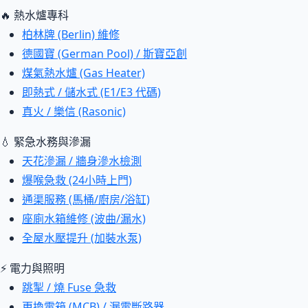
🔥 熱水爐專科
柏林牌 (Berlin) 維修
德國寶 (German Pool) / 斯寶亞創
煤氣熱水爐 (Gas Heater)
即熱式 / 儲水式 (E1/E3 代碼)
真火 / 樂信 (Rasonic)
💧 緊急水務與滲漏
天花滲漏 / 牆身滲水檢測
爆喉急救 (24小時上門)
通渠服務 (馬桶/廚房/浴缸)
座廁水箱維修 (波曲/漏水)
全屋水壓提升 (加裝水泵)
⚡ 電力與照明
跳掣 / 燒 Fuse 急救
更換電箱 (MCB) / 漏電斷路器