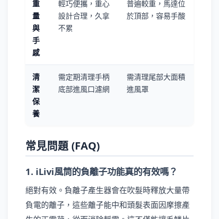
重
輕巧便攜，重心
普遍較重，馬達位
量
設計合理，久拿
於頂部，容易手酸
與
不累
手
感
清
需定期清理手柄
需清理尾部大面積
潔
底部進風口濾網
進風罩
保
養
常見問題 (FAQ)
1. iLivi風筒的負離子功能真的有效嗎？
絕對有效。負離子產生器會在吹髮時釋放大量帶
負電的離子，這些離子能中和頭髮表面因摩擦產