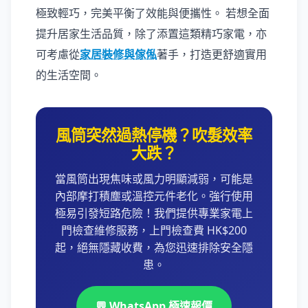
極致輕巧，完美平衡了效能與便攜性。 若想全面
提升居家生活品質，除了添置這類精巧家電，亦
可考慮從
家居裝修與傢俬
著手，打造更舒適實用
的生活空間。
風筒突然過熱停機？吹髮效率
大跌？
當風筒出現焦味或風力明顯減弱，可能是
內部摩打積塵或溫控元件老化。強行使用
極易引發短路危險！我們提供專業家電上
門檢查維修服務，上門檢查費 HK$200
起，絕無隱藏收費，為您迅速排除安全隱
患。
💬 WhatsApp 極速報價