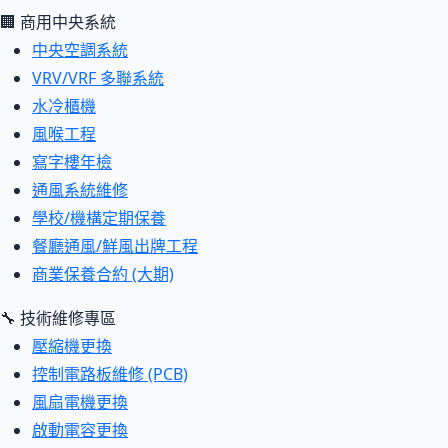
🏢 商用中央系統
中央空調系統
VRV/VRF 多聯系統
水冷櫃機
風喉工程
寫字樓年檢
通風系統維修
學校/機構定期保養
餐廳通風/鮮風出牌工程
商業保養合約 (大期)
🔧 技術維修專區
壓縮機更換
控制電路板維修 (PCB)
風扇電機更換
啟動電容更換