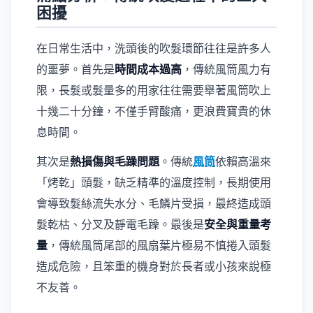
困擾
在日常生活中，洗頭後的吹髮環節往往是許多人
的噩夢。首先是
時間成本過高
，傳統風筒風力有
限，長髮或髮量多的用家往往需要舉著風筒吹上
十幾二十分鐘，不僅手臂酸痛，更浪費寶貴的休
息時間。
其次是
熱損傷與毛躁問題
。傳統
風筒
依賴高溫來
「烤乾」頭髮，缺乏精準的溫度控制，長期使用
會導致髮絲流失水分、毛鱗片受損，最終造成頭
髮乾枯、分叉及靜電毛躁。最後是
安全與重量考
量
，傳統風筒尾部的風扇葉片極易不慎捲入頭髮
造成危險，且笨重的機身對於長者或小孩來說極
不友善。