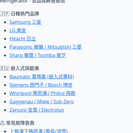
Refrigerator - 食品保鮮急救站
🇯🇵 日韓熱門品牌
Samsung 三星
LG 樂金
Hitachi 日立
Panasonic 樂聲 / Mitsubishi 三菱
Sharp 聲寶 / Toshiba 東芝
🇪🇺 嵌入式與歐美
Baumatic 寶瑪客 (嵌入式專科)
Siemens 西門子 / Bosch 博世
Whirlpool 惠而浦 / Philco 飛歌
Gaggenau / Miele / Sub-Zero
Zanussi 金章 / Electrolux
⚠ 常見故障急救
上格凍下格唔凍 (風扇/溶雪)