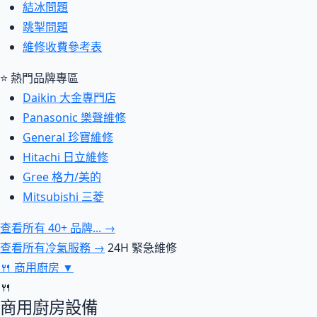
結冰問題
跳掣問題
維修收費參考表
⭐ 熱門品牌專區
Daikin 大金專門店
Panasonic 樂聲維修
General 珍寶維修
Hitachi 日立維修
Gree 格力/美的
Mitsubishi 三菱
查看所有 40+ 品牌... →
查看所有冷氣服務 →
24H 緊急維修
🍴
商用廚房
▼
🍴
商用廚房設備