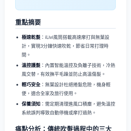
重點摘要
極速乾髮
：iLivi風筒搭載高速摩打與無葉設
計，實現3分鐘快速吹乾，節省日常打理時
間。
溫控護髮
：內置智能溫控及負離子技術，冷熱
風交替，有效撫平毛躁並防止高溫傷髮。
輕巧安全
：無葉設計杜絕捲髮危險，機身輕
便，適合全家及旅行使用。
保養須知
：需定期清理進風口積塵，避免溫控
系統誤判導致自動停機或摩打過熱。
痛點分析：傳統吹髮過程中的三大