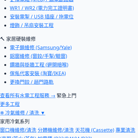
WR1 / WR2 (電力完工證明書)
安裝電掣 / USB 插座 / 拖電位
燈飾 / 吊扇安裝工程
🔨 家居硬裝維修
電子鎖維修 (Samsung/Yale)
鋁窗維修 (窗鉸/手掣/驗窗)
鑽牆與掛牆工程 (避開暗喉)
傢俬代客安裝 (淘寶/IKEA)
更換門鉸 / 趟門路軌
查看所有水電工程服務 →
緊急上門
更多工程
❄
冷氣維修 / 清洗
▼
家用冷氣系列
窗口機維修/清洗
分體機維修/清洗
天花機 (Cassette)
專業清洗