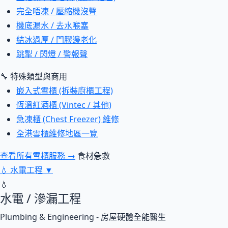
完全唔凍 / 壓縮機沒聲
機底漏水 / 去水喉塞
結冰過厚 / 門膠邊老化
跳掣 / 閃燈 / 警報聲
🔧 特殊類型與商用
嵌入式雪櫃 (拆裝廚櫃工程)
恆溫紅酒櫃 (Vintec / 其他)
急凍櫃 (Chest Freezer) 維修
全港雪櫃維修地區一覽
查看所有雪櫃服務 →
食材急救
💧
水電工程
▼
💧
水電 / 滲漏工程
Plumbing & Engineering - 房屋硬體全能醫生