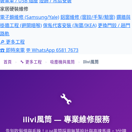
裝電掣 / USB 插座
燈飾 / 吊扇安裝
家居硬裝維修
電子鎖維修 (Samsung/Yale)
鋁窗維修 (窗鉸/手掣/驗窗)
鑽牆與
掛牆工程 (避開暗喉)
傢俬代客安裝 (淘寶/IKEA)
更換門鉸 / 趟門
路軌
🔎 更多工程
☎ 即時來電
💬 WhatsApp 6581 7673
首頁
›
🔧 更多工程
›
吸塵機與風筒
›
Ilivi風筒
🔧
ilivi風筒 — 專業維修服務
告別吹髮慢與毛躁！iLivi風筒採用無葉設計與高速馬達，3分鐘