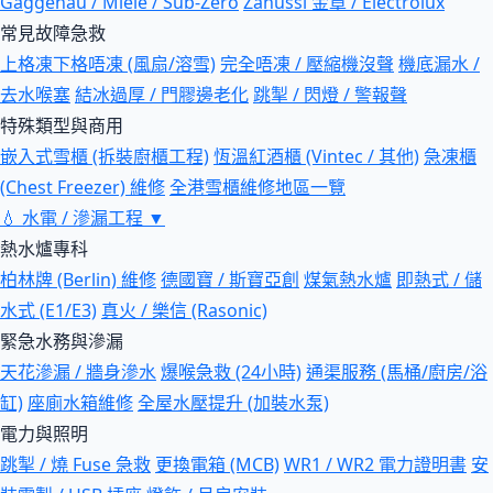
Gaggenau / Miele / Sub-Zero
Zanussi 金章 / Electrolux
常見故障急救
上格凍下格唔凍 (風扇/溶雪)
完全唔凍 / 壓縮機沒聲
機底漏水 /
去水喉塞
結冰過厚 / 門膠邊老化
跳掣 / 閃燈 / 警報聲
特殊類型與商用
嵌入式雪櫃 (拆裝廚櫃工程)
恆溫紅酒櫃 (Vintec / 其他)
急凍櫃
(Chest Freezer) 維修
全港雪櫃維修地區一覽
💧
水電 / 滲漏工程
▼
熱水爐專科
柏林牌 (Berlin) 維修
德國寶 / 斯寶亞創
煤氣熱水爐
即熱式 / 儲
水式 (E1/E3)
真火 / 樂信 (Rasonic)
緊急水務與滲漏
天花滲漏 / 牆身滲水
爆喉急救 (24小時)
通渠服務 (馬桶/廚房/浴
缸)
座廁水箱維修
全屋水壓提升 (加裝水泵)
電力與照明
跳掣 / 燒 Fuse 急救
更換電箱 (MCB)
WR1 / WR2 電力證明書
安