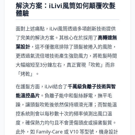
解決方案：iLivi風筒如何顛覆吹髮
體驗
面對上述痛點，iLivi風筒透過多項創新技術提供
了完美的解決方案。其核心在於採用了
高轉速無
葉設計
，這不僅徹底排除了頭髮被捲入的風險，
更透過氣流倍增技術產生強勁風力，將乾髮時間
大幅縮短至3分鐘左右，真正實現「吹乾」而非
「烤乾」。
在護髮方面，iLivi結合了
千萬級負離子技術與智
能溫控晶片
。負離子能中和髮絲靜電，撫平毛
躁，讓頭髮吹乾後依然保持順滑光澤；而智能溫
控系統則會以每秒數十次的頻率偵測出風口溫
度，確保熱力均勻且不會燙傷頭皮或損害髮質。
此外，如 Family-Care 或 V10 等型號，機身設計