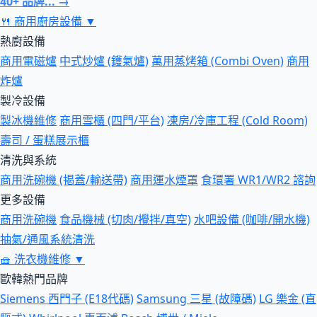
40+ 品牌... →
🍴
商用廚房設備
▼
熱廚設備
商用電磁爐
中式炒爐 (鑊氣爐)
萬用蒸烤箱 (Combi Oven)
商用
炸爐
製冷設備
製冰機維修
商用雪櫃 (四門/平台)
凍房/冷庫工程 (Cold Room)
壽司 / 蛋糕展示櫃
清洗與系統
商用洗碗機 (揭蓋/輸送帶)
商用運水煙罩
食環署 WR1/WR2 諮詢
更多設備
商用洗碗機
食品機械 (切肉/攪拌/真空)
水吧設備 (咖啡/開水機)
抽氣/通風系統清洗
🧺
洗衣機維修
▼
歐韓熱門品牌
Siemens 西門子 (E18代碼)
Samsung 三星 (故障碼)
LG 樂金 (直