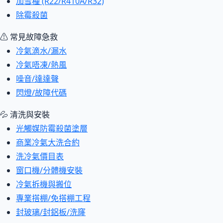
加雪種 (R22/R410A/R32)
除霉殺菌
⚠ 常見故障急救
冷氣滴水/漏水
冷氣唔凍/熱風
噪音/達達聲
閃燈/故障代碼
💦 清洗與安裝
光觸媒防霉殺菌塗層
商業冷氣大洗合約
洗冷氣價目表
窗口機/分體機安裝
冷氣拆機與搬位
專業搭棚/免搭棚工程
封玻璃/封鋁板/洗窿