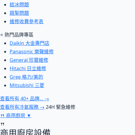
結冰問題
跳掣問題
維修收費參考表
⭐ 熱門品牌專區
Daikin 大金專門店
Panasonic 樂聲維修
General 珍寶維修
Hitachi 日立維修
Gree 格力/美的
Mitsubishi 三菱
查看所有 40+ 品牌... →
查看所有冷氣服務 →
24H 緊急維修
🍴
商用廚房
▼
🍴
商用廚房設備