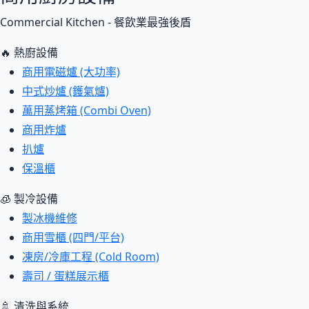
Commercial Kitchen - 餐飲業最強後盾
🔥 熱廚設備
商用電磁爐 (大功率)
中式炒爐 (鑊氣爐)
萬用蒸烤箱 (Combi Oven)
商用炸爐
扒爐
保溫櫃
🧊 製冷設備
製冰機維修
商用雪櫃 (四門/平台)
凍房/冷庫工程 (Cold Room)
壽司 / 蛋糕展示櫃
🚿 清洗與系統