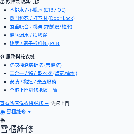
⚠ 故障急救與代碼
不排水 / 不脫水 (E18 / OE)
機門鎖死 / 打不開 (Door Lock)
嚴重噪音 / 跳舞 (換避震/軸承)
機底漏水 / 換膠邊
跳掣 / 電子板維修 (PCB)
🛠 服務與乾衣機
洗衣機深層拆洗 (吉機洗)
二合一 / 獨立乾衣機 (煤氣/電動)
安裝 / 搬運 / 棄置服務
全港上門維修地區一覽
查看所有洗衣機服務 →
快速上門
🌦
雪櫃維修
▼
🌦
雪櫃維修