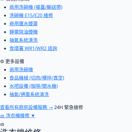
商用洗碗機 (揭蓋/輸送帶)
洗碗機 E15/E20 維修
商用運水煙罩
靜電除油煙機
抽氣系統清洗
食環署 WR1/WR2 諮詢
⚙ 更多設備
商用洗碗機
食品機械 (切肉/攪拌/真空)
水吧設備 (咖啡/開水機)
抽氣/通風系統清洗
查看所有廚房設備服務 →
24H 緊急搶修
🧺
洗衣機維修
▼
🧺