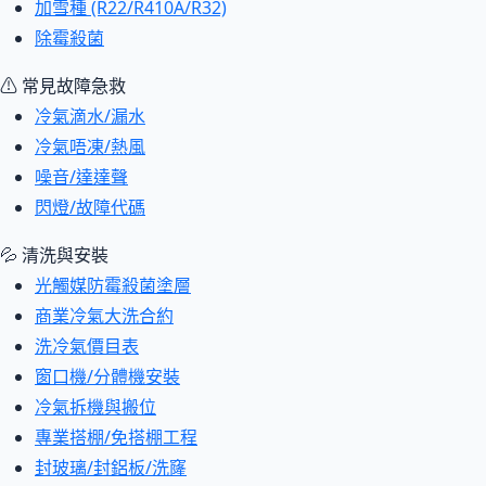
加雪種 (R22/R410A/R32)
除霉殺菌
⚠ 常見故障急救
冷氣滴水/漏水
冷氣唔凍/熱風
噪音/達達聲
閃燈/故障代碼
💦 清洗與安裝
光觸媒防霉殺菌塗層
商業冷氣大洗合約
洗冷氣價目表
窗口機/分體機安裝
冷氣拆機與搬位
專業搭棚/免搭棚工程
封玻璃/封鋁板/洗窿