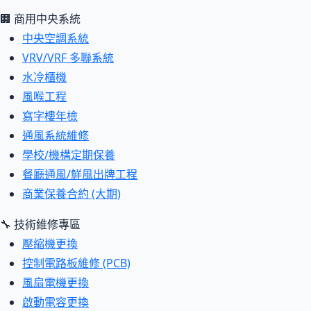
🏢 商用中央系統
中央空調系統
VRV/VRF 多聯系統
水冷櫃機
風喉工程
寫字樓年檢
通風系統維修
學校/機構定期保養
餐廳通風/鮮風出牌工程
商業保養合約 (大期)
🔧 技術維修專區
壓縮機更換
控制電路板維修 (PCB)
風扇電機更換
啟動電容更換