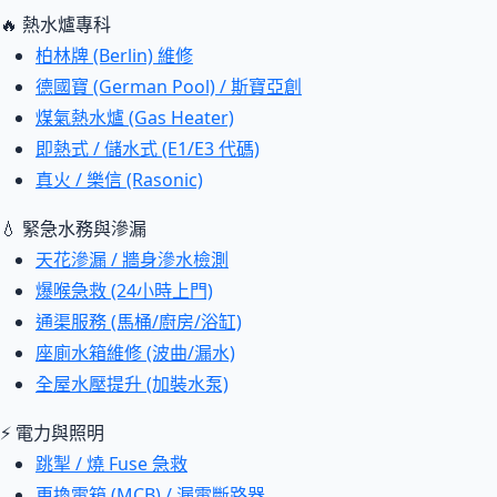
🔥 熱水爐專科
柏林牌 (Berlin) 維修
德國寶 (German Pool) / 斯寶亞創
煤氣熱水爐 (Gas Heater)
即熱式 / 儲水式 (E1/E3 代碼)
真火 / 樂信 (Rasonic)
💧 緊急水務與滲漏
天花滲漏 / 牆身滲水檢測
爆喉急救 (24小時上門)
通渠服務 (馬桶/廚房/浴缸)
座廁水箱維修 (波曲/漏水)
全屋水壓提升 (加裝水泵)
⚡ 電力與照明
跳掣 / 燒 Fuse 急救
更換電箱 (MCB) / 漏電斷路器