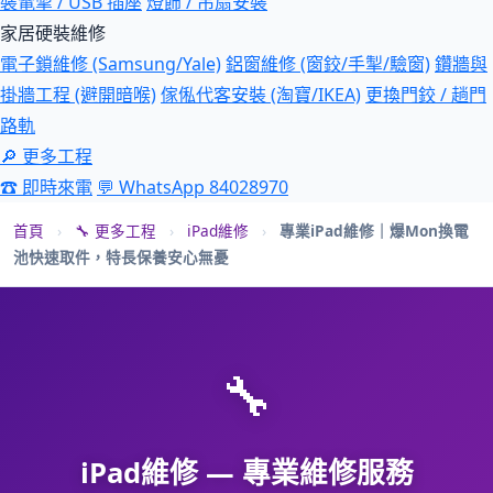
裝電掣 / USB 插座
燈飾 / 吊扇安裝
家居硬裝維修
電子鎖維修 (Samsung/Yale)
鋁窗維修 (窗鉸/手掣/驗窗)
鑽牆與
掛牆工程 (避開暗喉)
傢俬代客安裝 (淘寶/IKEA)
更換門鉸 / 趟門
路軌
🔎 更多工程
☎ 即時來電
💬 WhatsApp 84028970
首頁
›
🔧 更多工程
›
iPad維修
›
專業iPad維修｜爆Mon換電
池快速取件，特長保養安心無憂
🔧
iPad維修 — 專業維修服務