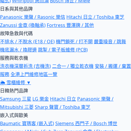
驅式)
Whirlpool 惠而浦
Bosch 博世 / Miele
日系與其他品牌
Panasonic 樂聲 / Rasonic 樂信
Hitachi 日立 / Toshiba 東芝
Zanussi 金章 (換軸承)
Fortress 豐澤牌 / 其他
故障急救與代碼
不排水 / 不脫水 (E18 / OE)
機門鎖死 / 打不開
嚴重噪音 / 跳舞
機底漏水 / 換膠邊
跳掣 / 電子板維修 (PCB)
服務與乾衣機
洗衣機深層拆洗 (吉機洗)
二合一 / 獨立乾衣機
安裝 / 搬運 / 棄置
服務
全港上門維修地區一覽
🌦
雪櫃維修
▼
日韓熱門品牌
Samsung 三星
LG 樂金
Hitachi 日立
Panasonic 樂聲 /
Mitsubishi 三菱
Sharp 聲寶 / Toshiba 東芝
嵌入式與歐美
Baumatic 寶瑪客 (嵌入式)
Siemens 西門子 / Bosch 博世