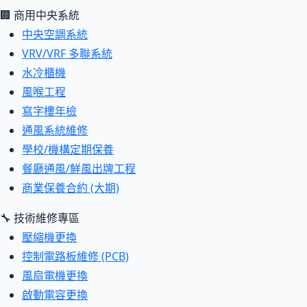
🏢 商用中央系統
中央空調系統
VRV/VRF 多聯系統
水冷櫃機
風喉工程
寫字樓年檢
通風系統維修
學校/機構定期保養
餐廳通風/鮮風出牌工程
商業保養合約 (大期)
🔧 技術維修專區
壓縮機更換
控制電路板維修 (PCB)
風扇電機更換
啟動電容更換