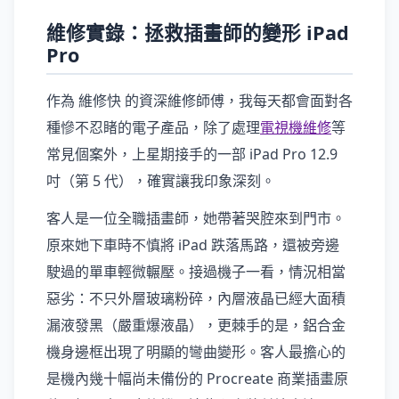
維修實錄：拯救插畫師的變形 iPad
Pro
作為 維修快 的資深維修師傅，我每天都會面對各
種慘不忍睹的電子產品，除了處理
電視機維修
等
常見個案外，上星期接手的一部 iPad Pro 12.9
吋（第 5 代），確實讓我印象深刻。
客人是一位全職插畫師，她帶著哭腔來到門市。
原來她下車時不慎將 iPad 跌落馬路，還被旁邊
駛過的單車輕微輾壓。接過機子一看，情況相當
惡劣：不只外層玻璃粉碎，內層液晶已經大面積
漏液發黑（嚴重爆液晶），更棘手的是，鋁合金
機身邊框出現了明顯的彎曲變形。客人最擔心的
是機內幾十幅尚未備份的 Procreate 商業插畫原