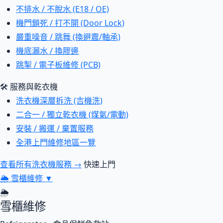
不排水 / 不脫水 (E18 / OE)
機門鎖死 / 打不開 (Door Lock)
嚴重噪音 / 跳舞 (換避震/軸承)
機底漏水 / 換膠邊
跳掣 / 電子板維修 (PCB)
🛠 服務與乾衣機
洗衣機深層拆洗 (吉機洗)
二合一 / 獨立乾衣機 (煤氣/電動)
安裝 / 搬運 / 棄置服務
全港上門維修地區一覽
查看所有洗衣機服務 →
快速上門
🌦
雪櫃維修
▼
🌦
雪櫃維修