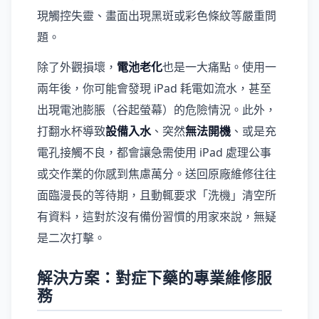
現觸控失靈、畫面出現黑斑或彩色條紋等嚴重問
題。
除了外觀損壞，
電池老化
也是一大痛點。使用一
兩年後，你可能會發現 iPad 耗電如流水，甚至
出現電池膨脹（谷起螢幕）的危險情況。此外，
打翻水杯導致
設備入水
、突然
無法開機
、或是充
電孔接觸不良，都會讓急需使用 iPad 處理公事
或交作業的你感到焦慮萬分。送回原廠維修往往
面臨漫長的等待期，且動輒要求「洗機」清空所
有資料，這對於沒有備份習慣的用家來說，無疑
是二次打擊。
解決方案：對症下藥的專業維修服
務