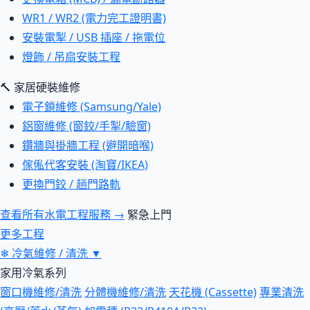
WR1 / WR2 (電力完工證明書)
安裝電掣 / USB 插座 / 拖電位
燈飾 / 吊扇安裝工程
🔨 家居硬裝維修
電子鎖維修 (Samsung/Yale)
鋁窗維修 (窗鉸/手掣/驗窗)
鑽牆與掛牆工程 (避開暗喉)
傢俬代客安裝 (淘寶/IKEA)
更換門鉸 / 趟門路軌
查看所有水電工程服務 →
緊急上門
更多工程
❄
冷氣維修 / 清洗
▼
家用冷氣系列
窗口機維修/清洗
分體機維修/清洗
天花機 (Cassette)
專業清洗