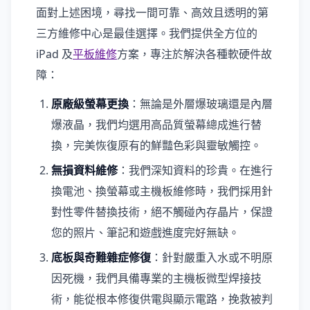
面對上述困境，尋找一間可靠、高效且透明的第
三方維修中心是最佳選擇。我們提供全方位的
iPad 及
平板維修
方案，專注於解決各種軟硬件故
障：
原廠級螢幕更換
：無論是外層爆玻璃還是內層
爆液晶，我們均選用高品質螢幕總成進行替
換，完美恢復原有的鮮豔色彩與靈敏觸控。
無損資料維修
：我們深知資料的珍貴。在進行
換電池、換螢幕或主機板維修時，我們採用針
對性零件替換技術，絕不觸碰內存晶片，保證
您的照片、筆記和遊戲進度完好無缺。
底板與奇難雜症修復
：針對嚴重入水或不明原
因死機，我們具備專業的主機板微型焊接技
術，能從根本修復供電與顯示電路，挽救被判