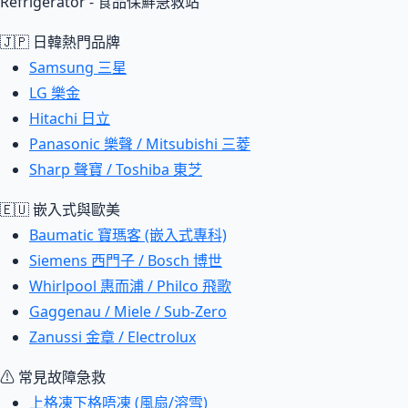
Refrigerator - 食品保鮮急救站
🇯🇵 日韓熱門品牌
Samsung 三星
LG 樂金
Hitachi 日立
Panasonic 樂聲 / Mitsubishi 三菱
Sharp 聲寶 / Toshiba 東芝
🇪🇺 嵌入式與歐美
Baumatic 寶瑪客 (嵌入式專科)
Siemens 西門子 / Bosch 博世
Whirlpool 惠而浦 / Philco 飛歌
Gaggenau / Miele / Sub-Zero
Zanussi 金章 / Electrolux
⚠ 常見故障急救
上格凍下格唔凍 (風扇/溶雪)