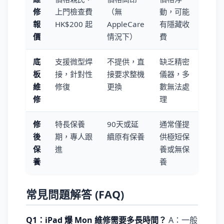
修
上門檢查費
（無
動，可能
報
HK$200 起
AppleCare
有隱藏收
價
情況下）
費
底
支援微型焊
不提供，直
缺乏精密
板
接，針對性
接要求整機
儀器，多
維
修復
更換
數無法處
修
理
修
特長保養
90天或延
通常僅提
後
期，專人跟
續原有保養
供極短保
保
進
養或無保
養
養
常見問題解答 (FAQ)
Q1：iPad 爆 Mon 維修需要多長時間？
A：一般