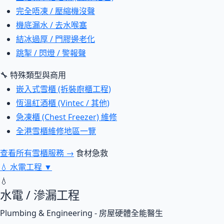
完全唔凍 / 壓縮機沒聲
機底漏水 / 去水喉塞
結冰過厚 / 門膠邊老化
跳掣 / 閃燈 / 警報聲
🔧 特殊類型與商用
嵌入式雪櫃 (拆裝廚櫃工程)
恆溫紅酒櫃 (Vintec / 其他)
急凍櫃 (Chest Freezer) 維修
全港雪櫃維修地區一覽
查看所有雪櫃服務 →
食材急救
💧
水電工程
▼
💧
水電 / 滲漏工程
Plumbing & Engineering - 房屋硬體全能醫生