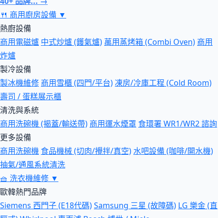
40+ 品牌... →
🍴
商用廚房設備
▼
熱廚設備
商用電磁爐
中式炒爐 (鑊氣爐)
萬用蒸烤箱 (Combi Oven)
商用
炸爐
製冷設備
製冰機維修
商用雪櫃 (四門/平台)
凍房/冷庫工程 (Cold Room)
壽司 / 蛋糕展示櫃
清洗與系統
商用洗碗機 (揭蓋/輸送帶)
商用運水煙罩
食環署 WR1/WR2 諮詢
更多設備
商用洗碗機
食品機械 (切肉/攪拌/真空)
水吧設備 (咖啡/開水機)
抽氣/通風系統清洗
🧺
洗衣機維修
▼
歐韓熱門品牌
Siemens 西門子 (E18代碼)
Samsung 三星 (故障碼)
LG 樂金 (直