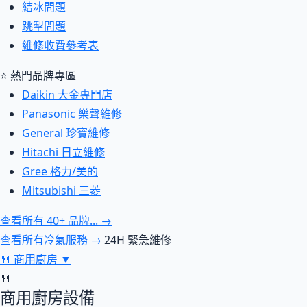
結冰問題
跳掣問題
維修收費參考表
⭐ 熱門品牌專區
Daikin 大金專門店
Panasonic 樂聲維修
General 珍寶維修
Hitachi 日立維修
Gree 格力/美的
Mitsubishi 三菱
查看所有 40+ 品牌... →
查看所有冷氣服務 →
24H 緊急維修
🍴
商用廚房
▼
🍴
商用廚房設備