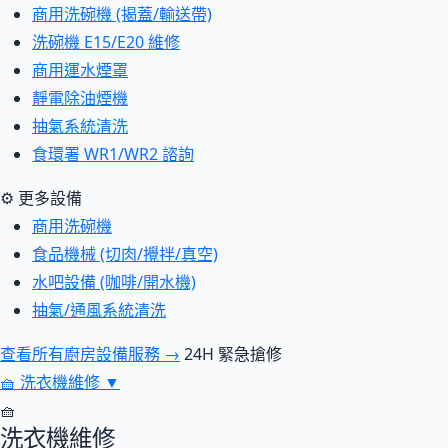
商用洗碗機 (揭蓋/輸送帶)
洗碗機 E15/E20 維修
商用運水煙罩
靜電除油煙機
抽氣系統清洗
食環署 WR1/WR2 諮詢
⚙ 更多設備
商用洗碗機
食品機械 (切肉/攪拌/真空)
水吧設備 (咖啡/開水機)
抽氣/通風系統清洗
查看所有廚房設備服務 →
24H 緊急搶修
🧺
洗衣機維修
▼
🧺
洗衣機維修