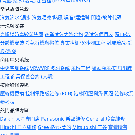
(高壓/藥水/蒸氣)
加雪種 (R22/R410A/R32)
常見故障急救
冷氣滴水/漏水
冷氣唔凍/熱風
噪音/達達聲
閃燈/故障代碼
清洗與安裝
光觸媒防霉殺菌塗層
商業冷氣大洗合約
洗冷氣價目表
窗口機/
分體機安裝
冷氣拆機與搬位
專業搭棚/免搭棚工程
封玻璃/封鋁
板/洗窿
商用中央系統
中央空調系統
VRV/VRF 多聯系統
風喉工程
餐廳通風/鮮風出牌
工程
商業保養合約 (大期)
技術維修專區
壓縮機更換
控制電路板維修 (PCB)
結冰問題
跳掣問題
維修收費
參考表
熱門品牌專區
Daikin 大金專門店
Panasonic 樂聲維修
General 珍寶維修
Hitachi 日立維修
Gree 格力/美的
Mitsubishi 三菱
查看所有