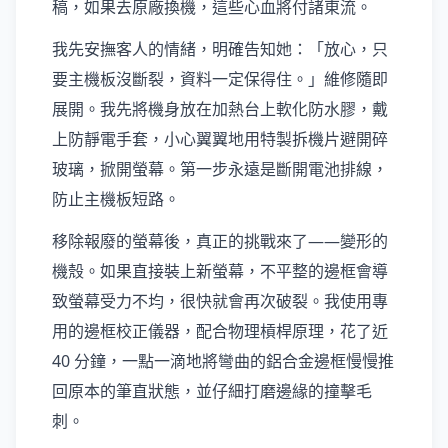
稿，如果去原廠換機，這些心血將付諸東流。
我先安撫客人的情緒，明確告知她：「放心，只
要主機板沒斷裂，資料一定保得住。」維修隨即
展開。我先將機身放在加熱台上軟化防水膠，戴
上防靜電手套，小心翼翼地用特製拆機片避開碎
玻璃，掀開螢幕。第一步永遠是斷開電池排線，
防止主機板短路。
移除報廢的螢幕後，真正的挑戰來了——變形的
機殼。如果直接裝上新螢幕，不平整的邊框會導
致螢幕受力不均，很快就會再次破裂。我使用專
用的邊框校正儀器，配合物理槓桿原理，花了近
40 分鐘，一點一滴地將彎曲的鋁合金邊框慢慢推
回原本的筆直狀態，並仔細打磨邊緣的撞擊毛
刺。