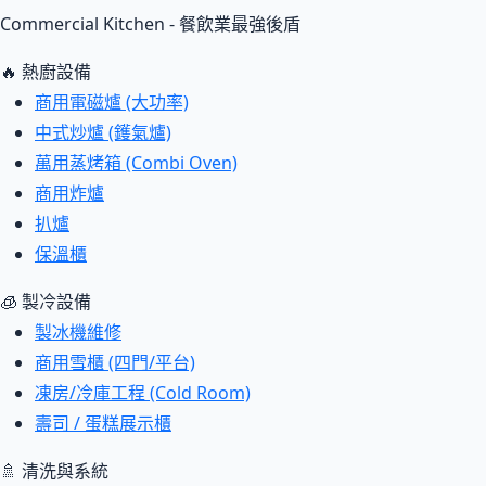
Commercial Kitchen - 餐飲業最強後盾
🔥 熱廚設備
商用電磁爐 (大功率)
中式炒爐 (鑊氣爐)
萬用蒸烤箱 (Combi Oven)
商用炸爐
扒爐
保溫櫃
🧊 製冷設備
製冰機維修
商用雪櫃 (四門/平台)
凍房/冷庫工程 (Cold Room)
壽司 / 蛋糕展示櫃
🚿 清洗與系統