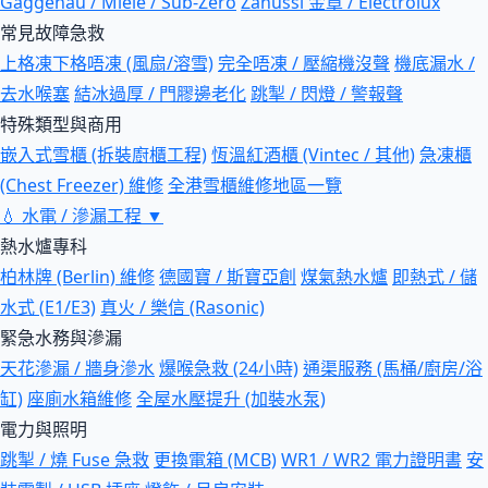
Gaggenau / Miele / Sub-Zero
Zanussi 金章 / Electrolux
常見故障急救
上格凍下格唔凍 (風扇/溶雪)
完全唔凍 / 壓縮機沒聲
機底漏水 /
去水喉塞
結冰過厚 / 門膠邊老化
跳掣 / 閃燈 / 警報聲
特殊類型與商用
嵌入式雪櫃 (拆裝廚櫃工程)
恆溫紅酒櫃 (Vintec / 其他)
急凍櫃
(Chest Freezer) 維修
全港雪櫃維修地區一覽
💧
水電 / 滲漏工程
▼
熱水爐專科
柏林牌 (Berlin) 維修
德國寶 / 斯寶亞創
煤氣熱水爐
即熱式 / 儲
水式 (E1/E3)
真火 / 樂信 (Rasonic)
緊急水務與滲漏
天花滲漏 / 牆身滲水
爆喉急救 (24小時)
通渠服務 (馬桶/廚房/浴
缸)
座廁水箱維修
全屋水壓提升 (加裝水泵)
電力與照明
跳掣 / 燒 Fuse 急救
更換電箱 (MCB)
WR1 / WR2 電力證明書
安