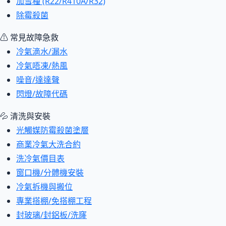
加雪種 (R22/R410A/R32)
除霉殺菌
⚠ 常見故障急救
冷氣滴水/漏水
冷氣唔凍/熱風
噪音/達達聲
閃燈/故障代碼
💦 清洗與安裝
光觸媒防霉殺菌塗層
商業冷氣大洗合約
洗冷氣價目表
窗口機/分體機安裝
冷氣拆機與搬位
專業搭棚/免搭棚工程
封玻璃/封鋁板/洗窿