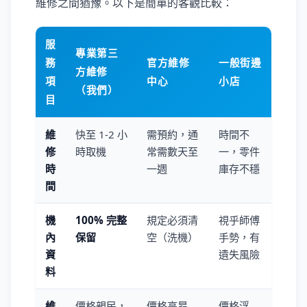
維修之間猶豫。以下是簡單的客觀比較：
服
專業第三
務
官方維修
一般街邊
方維修
項
中心
小店
（我們）
目
維
快至 1-2 小
需預約，通
時間不
修
時取機
常需數天至
一，零件
時
一週
庫存不穩
間
機
100% 完整
規定必須清
視乎師傅
內
保留
空（洗機）
手勢，有
資
遺失風險
料
維
價格親民，
價格高昂
價格浮