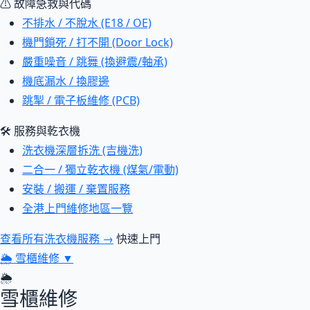
⚠ 故障急救與代碼
不排水 / 不脫水 (E18 / OE)
機門鎖死 / 打不開 (Door Lock)
嚴重噪音 / 跳舞 (換避震/軸承)
機底漏水 / 換膠邊
跳掣 / 電子板維修 (PCB)
🛠 服務與乾衣機
洗衣機深層拆洗 (吉機洗)
二合一 / 獨立乾衣機 (煤氣/電動)
安裝 / 搬運 / 棄置服務
全港上門維修地區一覽
查看所有洗衣機服務 →
快速上門
🌦
雪櫃維修
▼
🌦
雪櫃維修