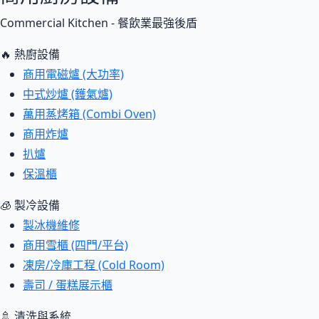
Commercial Kitchen - 餐飲業最強後盾
🔥 熱廚設備
商用電磁爐 (大功率)
中式炒爐 (鑊氣爐)
萬用蒸烤箱 (Combi Oven)
商用炸爐
扒爐
保溫櫃
🧊 製冷設備
製冰機維修
商用雪櫃 (四門/平台)
凍房/冷庫工程 (Cold Room)
壽司 / 蛋糕展示櫃
🚿 清洗與系統