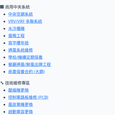
🏢 商用中央系統
中央空調系統
VRV/VRF 多聯系統
水冷櫃機
風喉工程
寫字樓年檢
通風系統維修
學校/機構定期保養
餐廳通風/鮮風出牌工程
商業保養合約 (大期)
🔧 技術維修專區
壓縮機更換
控制電路板維修 (PCB)
風扇電機更換
啟動電容更換