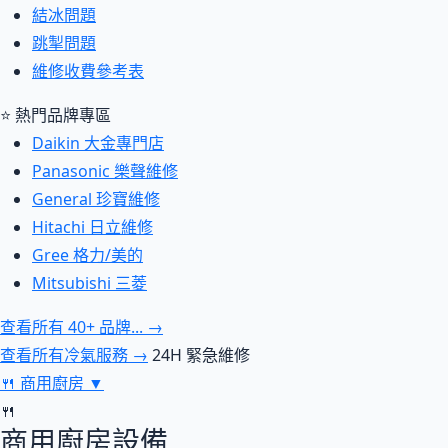
結冰問題
跳掣問題
維修收費參考表
⭐ 熱門品牌專區
Daikin 大金專門店
Panasonic 樂聲維修
General 珍寶維修
Hitachi 日立維修
Gree 格力/美的
Mitsubishi 三菱
查看所有 40+ 品牌... →
查看所有冷氣服務 →
24H 緊急維修
🍴
商用廚房
▼
🍴
商用廚房設備