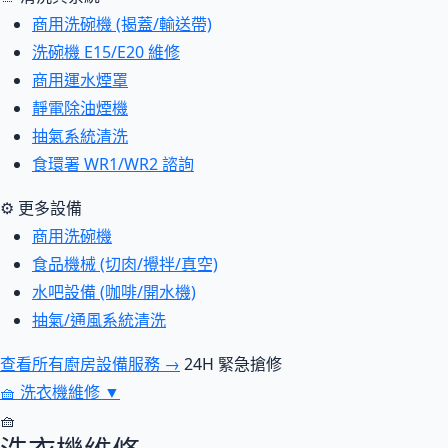
商用洗碗機 (揭蓋/輸送帶)
洗碗機 E15/E20 維修
商用運水煙罩
靜電除油煙機
抽氣系統清洗
食環署 WR1/WR2 諮詢
⚙ 更多設備
商用洗碗機
食品機械 (切肉/攪拌/真空)
水吧設備 (咖啡/開水機)
抽氣/通風系統清洗
查看所有廚房設備服務 →
24H 緊急搶修
🧺
洗衣機維修
▼
🧺