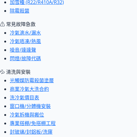
加雪種 (R22/R410A/R32)
除霉殺菌
⚠ 常見故障急救
冷氣滴水/漏水
冷氣唔凍/熱風
噪音/達達聲
閃燈/故障代碼
💦 清洗與安裝
光觸媒防霉殺菌塗層
商業冷氣大洗合約
洗冷氣價目表
窗口機/分體機安裝
冷氣拆機與搬位
專業搭棚/免搭棚工程
封玻璃/封鋁板/洗窿