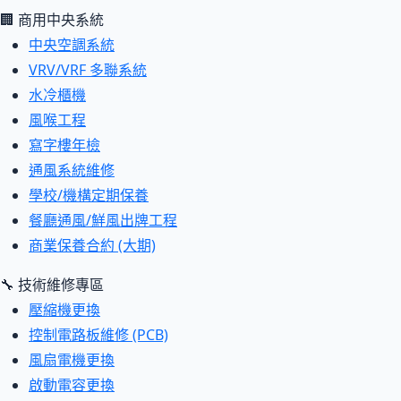
🏢 商用中央系統
中央空調系統
VRV/VRF 多聯系統
水冷櫃機
風喉工程
寫字樓年檢
通風系統維修
學校/機構定期保養
餐廳通風/鮮風出牌工程
商業保養合約 (大期)
🔧 技術維修專區
壓縮機更換
控制電路板維修 (PCB)
風扇電機更換
啟動電容更換