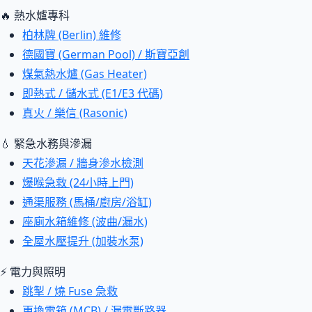
🔥 熱水爐專科
柏林牌 (Berlin) 維修
德國寶 (German Pool) / 斯寶亞創
煤氣熱水爐 (Gas Heater)
即熱式 / 儲水式 (E1/E3 代碼)
真火 / 樂信 (Rasonic)
💧 緊急水務與滲漏
天花滲漏 / 牆身滲水檢測
爆喉急救 (24小時上門)
通渠服務 (馬桶/廚房/浴缸)
座廁水箱維修 (波曲/漏水)
全屋水壓提升 (加裝水泵)
⚡ 電力與照明
跳掣 / 燒 Fuse 急救
更換電箱 (MCB) / 漏電斷路器