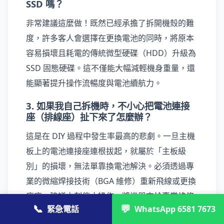
SSD 嗎？
非常建議這麼做！既然已經承擔了拆開機殼的難
度，許多客人會選擇在更換電池的同時，將原本
容易損壞且耗電的傳統微型硬碟（HDD）升級為
SSD 固態硬碟。這不僅能大幅減輕機身重量，還
能顯著提升操作流暢度與電池續航力。
3. 如果我自己拆機時，不小心把電池連接
座（排線座）扯下來了怎麼辦？
這是在 DIY 過程中發生率最高的悲劇。一旦主機
板上的電池連接座連根拔起，就屬於「主板級
別」的損壞，無法單靠換電池解決。必須透過專
業的微縮焊接技術（BGA 維修）重新飛線或更換
底座。建議立刻停止操作，將機器交給專業維修
📞
💬
緊急電話
WhatsApp 6581 7673
中心處理。