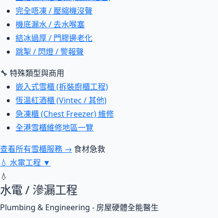
完全唔凍 / 壓縮機沒聲
機底漏水 / 去水喉塞
結冰過厚 / 門膠邊老化
跳掣 / 閃燈 / 警報聲
🔧 特殊類型與商用
嵌入式雪櫃 (拆裝廚櫃工程)
恆溫紅酒櫃 (Vintec / 其他)
急凍櫃 (Chest Freezer) 維修
全港雪櫃維修地區一覽
查看所有雪櫃服務 →
食材急救
💧
水電工程
▼
💧
水電 / 滲漏工程
Plumbing & Engineering - 房屋硬體全能醫生