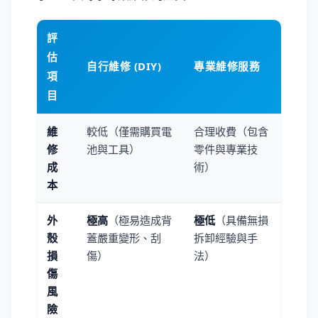
評
估
自行維修 (DIY)
專業維修服務
項
目
維
較低（僅需購買電
合理收費（包含
修
池與工具）
零件與專業技
成
術）
本
外
極高
（極易造成背
極低
（具備無損
殼
蓋嚴重變形、刮
拆卸經驗與手
損
傷）
法）
傷
風
險