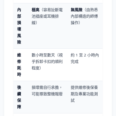
內
極高
（容易扯斷電
無風險
（由熟悉
部
池插座或耳機排
內部構造的師傅
損
線）
操作）
壞
風
險
維
數小時至數天（視
約 1 至 2 小時內
修
乎拆卸卡扣的順利
完成
耗
程度）
時
後
損壞需自行承擔，
提供維修後保養
續
可能導致整機報廢
期及專業功能測
保
試
障