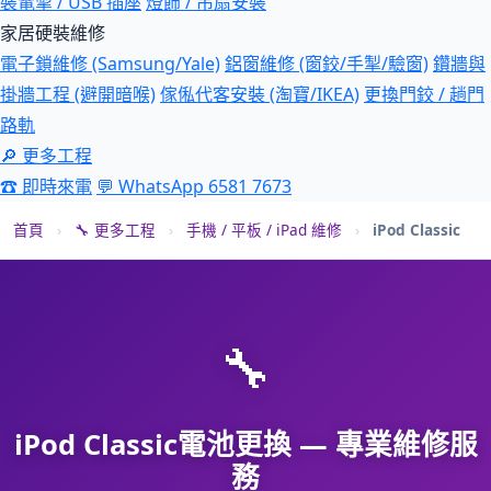
裝電掣 / USB 插座
燈飾 / 吊扇安裝
家居硬裝維修
電子鎖維修 (Samsung/Yale)
鋁窗維修 (窗鉸/手掣/驗窗)
鑽牆與
掛牆工程 (避開暗喉)
傢俬代客安裝 (淘寶/IKEA)
更換門鉸 / 趟門
路軌
🔎 更多工程
☎ 即時來電
💬 WhatsApp 6581 7673
首頁
›
🔧 更多工程
›
手機 / 平板 / iPad 維修
›
iPod Classic
🔧
iPod Classic電池更換 — 專業維修服
務