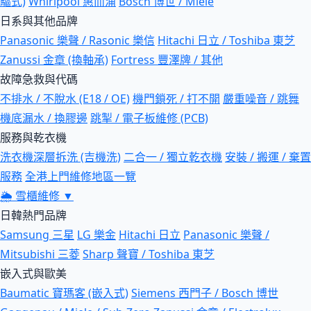
驅式)
Whirlpool 惠而浦
Bosch 博世 / Miele
日系與其他品牌
Panasonic 樂聲 / Rasonic 樂信
Hitachi 日立 / Toshiba 東芝
Zanussi 金章 (換軸承)
Fortress 豐澤牌 / 其他
故障急救與代碼
不排水 / 不脫水 (E18 / OE)
機門鎖死 / 打不開
嚴重噪音 / 跳舞
機底漏水 / 換膠邊
跳掣 / 電子板維修 (PCB)
服務與乾衣機
洗衣機深層拆洗 (吉機洗)
二合一 / 獨立乾衣機
安裝 / 搬運 / 棄置
服務
全港上門維修地區一覽
🌦
雪櫃維修
▼
日韓熱門品牌
Samsung 三星
LG 樂金
Hitachi 日立
Panasonic 樂聲 /
Mitsubishi 三菱
Sharp 聲寶 / Toshiba 東芝
嵌入式與歐美
Baumatic 寶瑪客 (嵌入式)
Siemens 西門子 / Bosch 博世