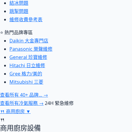
結冰問題
跳掣問題
維修收費參考表
⭐ 熱門品牌專區
Daikin 大金專門店
Panasonic 樂聲維修
General 珍寶維修
Hitachi 日立維修
Gree 格力/美的
Mitsubishi 三菱
查看所有 40+ 品牌... →
查看所有冷氣服務 →
24H 緊急維修
🍴
商用廚房
▼
🍴
商用廚房設備