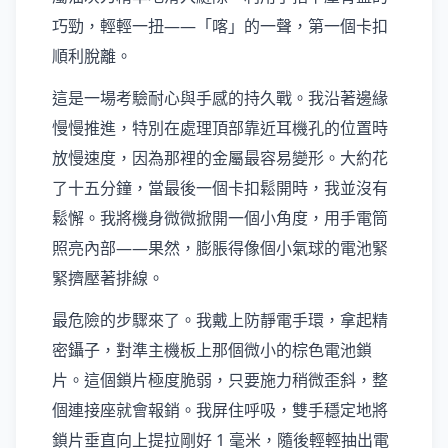
巧勁，輕輕一扭——「喀」的一聲，第一個卡扣
順利脫離。
這是一場考驗耐心與手感的持久戰。我沿著邊緣
慢慢推進，特別在處理頂部靠近耳機孔的位置時
放慢速度，因為那裡的金屬最容易變形。大約花
了十五分鐘，當最後一個卡扣鬆開時，我並沒有
鬆懈。我將機身微微掀開一個小角度，用手電筒
照亮內部——果然，膨脹得像個小氣球的電池緊
緊擠壓著排線。
最危險的步驟來了。我戴上防靜電手環，拿起精
密鑷子，對準主機板上那個微小的棕色電池鎖
片。這個鎖片極度脆弱，只要施力稍微歪斜，整
個連接座就會報銷。我屏住呼吸，雙手穩定地將
鎖片垂直向上提拉剛好 1 毫米，隨後輕輕抽出電