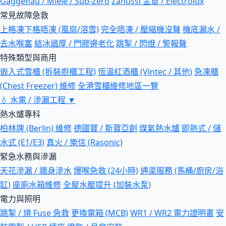
Gaggenau / Miele / Sub-Zero
Zanussi 金章 / Electrolux
常見故障急救
上格凍下格唔凍 (風扇/溶雪)
完全唔凍 / 壓縮機沒聲
機底漏水 /
去水喉塞
結冰過厚 / 門膠邊老化
跳掣 / 閃燈 / 警報聲
特殊類型與商用
嵌入式雪櫃 (拆裝廚櫃工程)
恆溫紅酒櫃 (Vintec / 其他)
急凍櫃
(Chest Freezer) 維修
全港雪櫃維修地區一覽
💧
水電 / 滲漏工程
▼
熱水爐專科
柏林牌 (Berlin) 維修
德國寶 / 斯寶亞創
煤氣熱水爐
即熱式 / 儲
水式 (E1/E3)
真火 / 樂信 (Rasonic)
緊急水務與滲漏
天花滲漏 / 牆身滲水
爆喉急救 (24小時)
通渠服務 (馬桶/廚房/浴
缸)
座廁水箱維修
全屋水壓提升 (加裝水泵)
電力與照明
跳掣 / 燒 Fuse 急救
更換電箱 (MCB)
WR1 / WR2 電力證明書
安