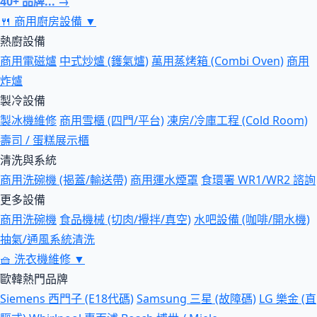
40+ 品牌... →
🍴
商用廚房設備
▼
熱廚設備
商用電磁爐
中式炒爐 (鑊氣爐)
萬用蒸烤箱 (Combi Oven)
商用
炸爐
製冷設備
製冰機維修
商用雪櫃 (四門/平台)
凍房/冷庫工程 (Cold Room)
壽司 / 蛋糕展示櫃
清洗與系統
商用洗碗機 (揭蓋/輸送帶)
商用運水煙罩
食環署 WR1/WR2 諮詢
更多設備
商用洗碗機
食品機械 (切肉/攪拌/真空)
水吧設備 (咖啡/開水機)
抽氣/通風系統清洗
🧺
洗衣機維修
▼
歐韓熱門品牌
Siemens 西門子 (E18代碼)
Samsung 三星 (故障碼)
LG 樂金 (直