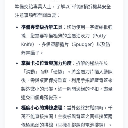
準備交給專業人士，了解以下的無損拆機與安全
注意事項都至關重要：
準備專業級拆解工具
：切勿使用一字螺絲批強
撬！您需要準備極薄的金屬油灰刀（Putty
Knife）、多個塑膠撬片（Spudger）以及防
靜電鑷子。
掌握卡扣位置與施力角度
：拆解的秘訣在於
「滑動」而非「硬撬」。將金屬刀片插入縫隙
後，需與桌面保持垂直，利用手指輕壓背蓋來
製造微小的形變，逐一解開邊緣的卡扣，盡量
避免四個角落變形。
極度小心的排線處理
：當外殼終於鬆開時，千
萬不能直接拉開！主機板與背蓋之間連接著兩
條極脆弱的排線（耳機孔排線與電池排線）。