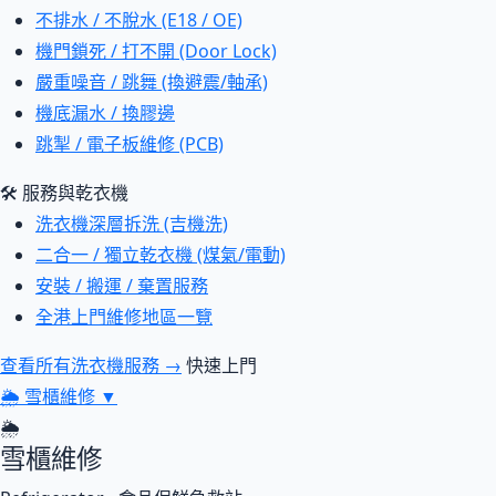
不排水 / 不脫水 (E18 / OE)
機門鎖死 / 打不開 (Door Lock)
嚴重噪音 / 跳舞 (換避震/軸承)
機底漏水 / 換膠邊
跳掣 / 電子板維修 (PCB)
🛠 服務與乾衣機
洗衣機深層拆洗 (吉機洗)
二合一 / 獨立乾衣機 (煤氣/電動)
安裝 / 搬運 / 棄置服務
全港上門維修地區一覽
查看所有洗衣機服務 →
快速上門
🌦
雪櫃維修
▼
🌦
雪櫃維修