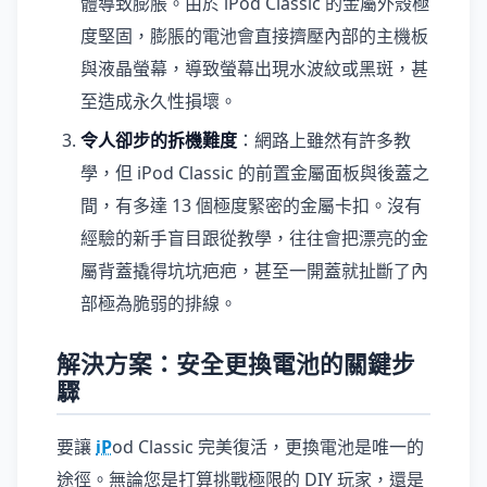
體導致膨脹。由於 iPod Classic 的金屬外殼極
度堅固，膨脹的電池會直接擠壓內部的主機板
與液晶螢幕，導致螢幕出現水波紋或黑斑，甚
至造成永久性損壞。
令人卻步的拆機難度
：網路上雖然有許多教
學，但 iPod Classic 的前置金屬面板與後蓋之
間，有多達 13 個極度緊密的金屬卡扣。沒有
經驗的新手盲目跟從教學，往往會把漂亮的金
屬背蓋撬得坑坑疤疤，甚至一開蓋就扯斷了內
部極為脆弱的排線。
解決方案：安全更換電池的關鍵步
驟
要讓
iP
od Classic 完美復活，更換電池是唯一的
途徑。無論您是打算挑戰極限的 DIY 玩家，還是