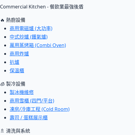
Commercial Kitchen - 餐飲業最強後盾
🔥 熱廚設備
商用電磁爐 (大功率)
中式炒爐 (鑊氣爐)
萬用蒸烤箱 (Combi Oven)
商用炸爐
扒爐
保溫櫃
🧊 製冷設備
製冰機維修
商用雪櫃 (四門/平台)
凍房/冷庫工程 (Cold Room)
壽司 / 蛋糕展示櫃
🚿 清洗與系統