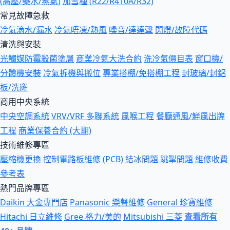
(高壓/藥水/蒸氣)
加雪種 (R22/R410A/R32)
常見故障急救
冷氣滴水/漏水
冷氣唔凍/熱風
噪音/達達聲
閃燈/故障代碼
清洗與安裝
光觸媒防霉殺菌塗層
商業冷氣大洗合約
洗冷氣價目表
窗口機/
分體機安裝
冷氣拆機與搬位
專業搭棚/免搭棚工程
封玻璃/封鋁
板/洗窿
商用中央系統
中央空調系統
VRV/VRF 多聯系統
風喉工程
餐廳通風/鮮風出牌
工程
商業保養合約 (大期)
技術維修專區
壓縮機更換
控制電路板維修 (PCB)
結冰問題
跳掣問題
維修收費
參考表
熱門品牌專區
Daikin 大金專門店
Panasonic 樂聲維修
General 珍寶維修
Hitachi 日立維修
Gree 格力/美的
Mitsubishi 三菱
查看所有