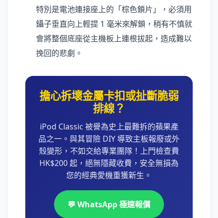
特別是電池連接座上的「棕色鎖片」，必須用
鑷子垂直向上輕提 1 毫米來解鎖，稍有不慎就
會將整個底座從主機板上連根拔起，造成難以
挽回的悲劇。
擔心拆壞金屬卡扣或扯斷脆弱
排線？
iPod Classic 被譽為史上最難拆的蘋果產
品之一。與其冒險 DIY 導致主板報廢或外
殼變形，不如交給專業團隊！上門檢查費
HK$200 起，絕無隱藏收費，安全無損為
您的經典愛機重獲新生。
💬 WhatsApp 極速報價