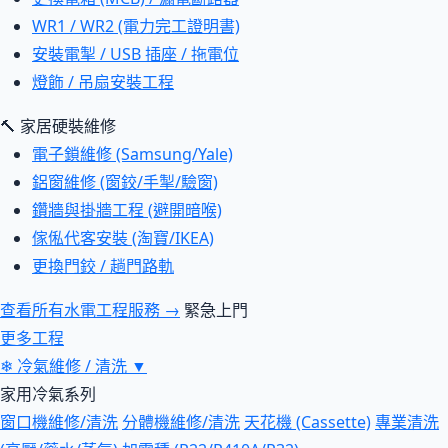
WR1 / WR2 (電力完工證明書)
安裝電掣 / USB 插座 / 拖電位
燈飾 / 吊扇安裝工程
🔨 家居硬裝維修
電子鎖維修 (Samsung/Yale)
鋁窗維修 (窗鉸/手掣/驗窗)
鑽牆與掛牆工程 (避開暗喉)
傢俬代客安裝 (淘寶/IKEA)
更換門鉸 / 趟門路軌
查看所有水電工程服務 →
緊急上門
更多工程
❄
冷氣維修 / 清洗
▼
家用冷氣系列
窗口機維修/清洗
分體機維修/清洗
天花機 (Cassette)
專業清洗