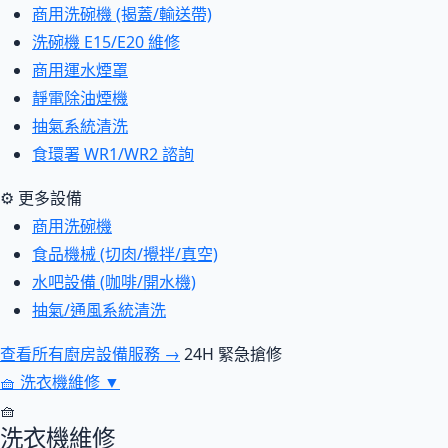
商用洗碗機 (揭蓋/輸送帶)
洗碗機 E15/E20 維修
商用運水煙罩
靜電除油煙機
抽氣系統清洗
食環署 WR1/WR2 諮詢
⚙ 更多設備
商用洗碗機
食品機械 (切肉/攪拌/真空)
水吧設備 (咖啡/開水機)
抽氣/通風系統清洗
查看所有廚房設備服務 →
24H 緊急搶修
🧺
洗衣機維修
▼
🧺
洗衣機維修