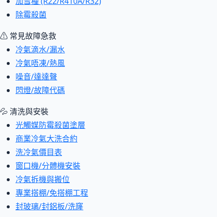
加雪種 (R22/R410A/R32)
除霉殺菌
⚠ 常見故障急救
冷氣滴水/漏水
冷氣唔凍/熱風
噪音/達達聲
閃燈/故障代碼
💦 清洗與安裝
光觸媒防霉殺菌塗層
商業冷氣大洗合約
洗冷氣價目表
窗口機/分體機安裝
冷氣拆機與搬位
專業搭棚/免搭棚工程
封玻璃/封鋁板/洗窿