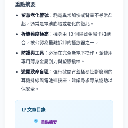
重點摘要
留意老化警號
：耗電異常加快或背蓋不尋常凸
起，通常是電池膨脹或老化的徵兆。
拆機難度極高
：機身由 13 個隱藏金屬卡扣結
合，被公認為最難拆卸的播放器之一。
防護與工具
：必須在完全斷電下操作，並使用
專用薄身金屬刮刀與塑膠撬棒。
避開致命盲區
：強行掀開背蓋極易扯斷脆弱的
耳機排線與電池連接座，建議尋求專業協助以
保安全。
📑 文章目錄
重點摘要