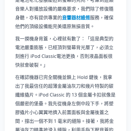
是電池老化發脹壓迫到螢幕的先兆，考慮到這類
音樂人對播放設備的嚴格要求，我們除了修復隨
身聽，亦有提供專業的
音響器材維修
服務，確保
他們的頂級設備能完美還原無損音質。
我一摸機身背蓋，心裡就有數了：「這是典型的
電池嚴重膨脹，已經頂到螢幕背光層了，必須立
刻進行 iPod Classic電池更換，否則液晶面板很
快就會破裂。」
在確認機器已完全關機並鎖上 Hold 鍵後，我拿
出了我最信任的超薄金屬油灰刀和幾片特製的碳
纖維撬片。iPod Classic 的 13 個金屬卡扣就像是
個嚴密的堡壘。我先從機身左側中段下手，將塑
膠撬片小心翼翼地擠入前置面板與金屬後蓋之
間，撐出一個不到 1 毫米的縫隙。接著，我將金
屬油灰刀精準地滑入縫隙，利用手指下壓背蓋的