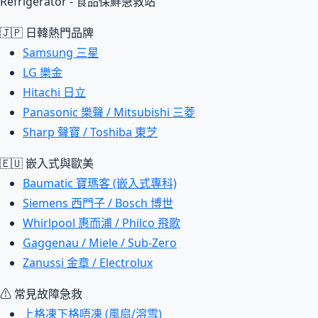
Refrigerator - 食品保鮮急救站
🇯🇵 日韓熱門品牌
Samsung 三星
LG 樂金
Hitachi 日立
Panasonic 樂聲 / Mitsubishi 三菱
Sharp 聲寶 / Toshiba 東芝
🇪🇺 嵌入式與歐美
Baumatic 寶瑪客 (嵌入式專科)
Siemens 西門子 / Bosch 博世
Whirlpool 惠而浦 / Philco 飛歌
Gaggenau / Miele / Sub-Zero
Zanussi 金章 / Electrolux
⚠ 常見故障急救
上格凍下格唔凍 (風扇/溶雪)