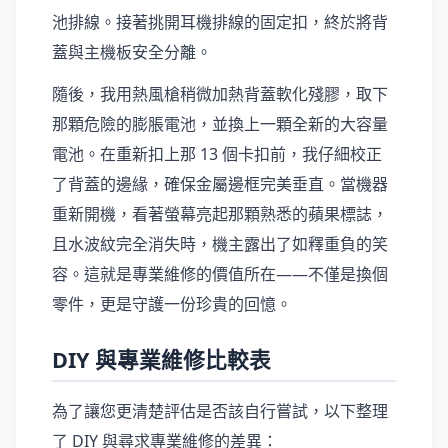
池排線。接著挑開耳機排線的固定扣，終於將背
蓋與主機板安全分離。
隨後，我用熱風槍稍微加熱背蓋軟化殘膠，取下
那顆危險的膨脹電池，並換上一顆全新的大容量
電池。在重新扣上那 13 個卡扣前，我仔細校正
了背蓋的邊緣，確保金屬邊框完美垂直。當機器
重新開機，看著螢幕亮起那顆熟悉的蘋果標誌，
且水波紋完全消失時，機主露出了如釋重負的笑
容。這就是專業維修的價值所在——不僅是換個
零件，更是守護一份珍貴的回憶。
DIY 與專業維修比較表
為了讓您更清楚評估是否該自行嘗試，以下整理
了 DIY 與尋求專業維修的差異：