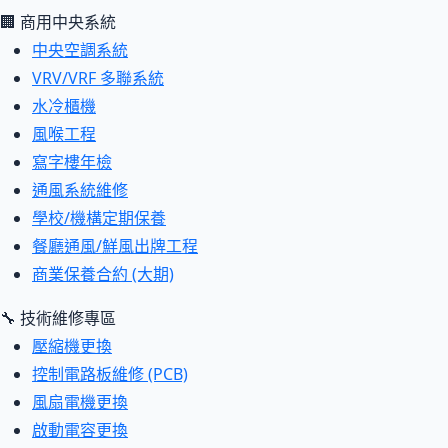
🏢 商用中央系統
中央空調系統
VRV/VRF 多聯系統
水冷櫃機
風喉工程
寫字樓年檢
通風系統維修
學校/機構定期保養
餐廳通風/鮮風出牌工程
商業保養合約 (大期)
🔧 技術維修專區
壓縮機更換
控制電路板維修 (PCB)
風扇電機更換
啟動電容更換