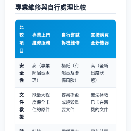
專業維修與自行處理比較
比
較
專業上門
自行嘗試
直接購買
項
維修服務
拆機維修
全新機器
目
安
高（專業
極低（有
高（全新
全
防漏電處
觸電及燙
出廠狀
性
理）
傷風險）
態）
文
能最大程
容易撕毀
無法拯救
件
度保全卡
或燒毀重
已卡在舊
救
住的原件
要文件
機的文件
援