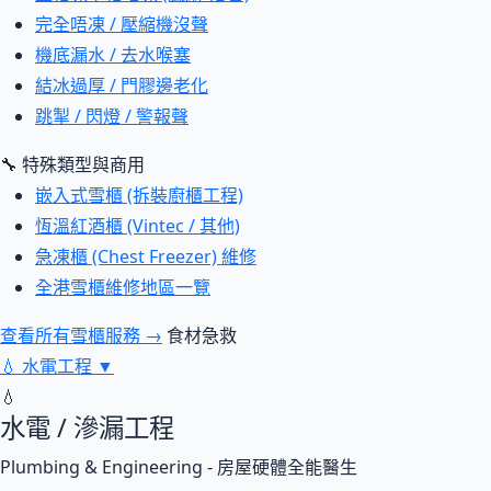
完全唔凍 / 壓縮機沒聲
機底漏水 / 去水喉塞
結冰過厚 / 門膠邊老化
跳掣 / 閃燈 / 警報聲
🔧 特殊類型與商用
嵌入式雪櫃 (拆裝廚櫃工程)
恆溫紅酒櫃 (Vintec / 其他)
急凍櫃 (Chest Freezer) 維修
全港雪櫃維修地區一覽
查看所有雪櫃服務 →
食材急救
💧
水電工程
▼
💧
水電 / 滲漏工程
Plumbing & Engineering - 房屋硬體全能醫生