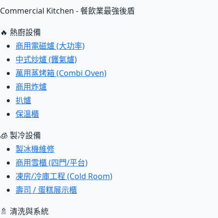
Commercial Kitchen - 餐飲業最強後盾
🔥 熱廚設備
商用電磁爐 (大功率)
中式炒爐 (鑊氣爐)
萬用蒸烤箱 (Combi Oven)
商用炸爐
扒爐
保溫櫃
🧊 製冷設備
製冰機維修
商用雪櫃 (四門/平台)
凍房/冷庫工程 (Cold Room)
壽司 / 蛋糕展示櫃
🚿 清洗與系統