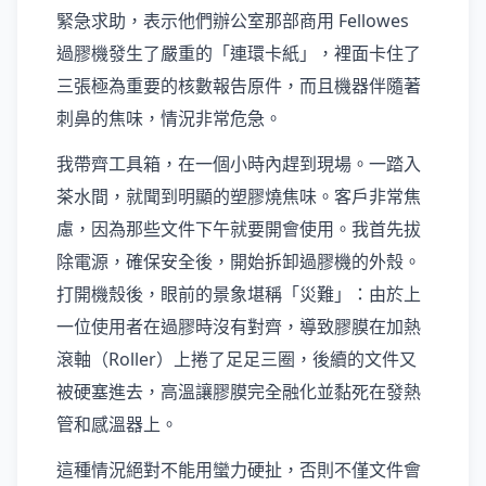
緊急求助，表示他們辦公室那部商用 Fellowes
過膠機發生了嚴重的「連環卡紙」，裡面卡住了
三張極為重要的核數報告原件，而且機器伴隨著
刺鼻的焦味，情況非常危急。
我帶齊工具箱，在一個小時內趕到現場。一踏入
茶水間，就聞到明顯的塑膠燒焦味。客戶非常焦
慮，因為那些文件下午就要開會使用。我首先拔
除電源，確保安全後，開始拆卸過膠機的外殼。
打開機殼後，眼前的景象堪稱「災難」：由於上
一位使用者在過膠時沒有對齊，導致膠膜在加熱
滾軸（Roller）上捲了足足三圈，後續的文件又
被硬塞進去，高溫讓膠膜完全融化並黏死在發熱
管和感溫器上。
這種情況絕對不能用蠻力硬扯，否則不僅文件會