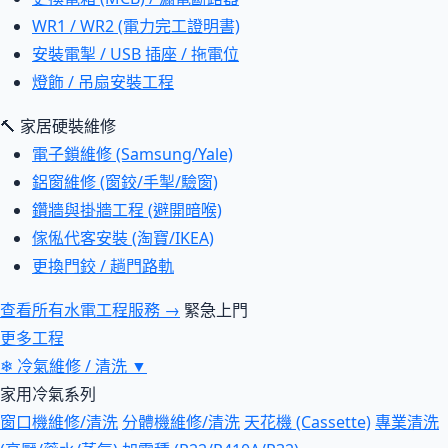
WR1 / WR2 (電力完工證明書)
安裝電掣 / USB 插座 / 拖電位
燈飾 / 吊扇安裝工程
🔨 家居硬裝維修
電子鎖維修 (Samsung/Yale)
鋁窗維修 (窗鉸/手掣/驗窗)
鑽牆與掛牆工程 (避開暗喉)
傢俬代客安裝 (淘寶/IKEA)
更換門鉸 / 趟門路軌
查看所有水電工程服務 →
緊急上門
更多工程
❄
冷氣維修 / 清洗
▼
家用冷氣系列
窗口機維修/清洗
分體機維修/清洗
天花機 (Cassette)
專業清洗