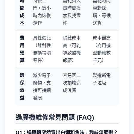
時
特快上
需耗費大
需花時間
間
門，數小
量時間摸
重新採
成
時內恢復
索及找零
購、等候
本
運作
件
送貨
費
具性價比
隱藏成本
成本最高
用
（針對性
高（可能
（商用機
預
更換損壞
導致整機
型動輒數
算
零件）
報廢）
千元）
環
減少電子
容易因二
製造新電
保
廢物，支
次損壞造
子垃圾
效
持可持續
成浪費
益
發展
過膠機維修常見問題 (FAQ)
Q1：過膠機突然冒出白煙和焦味，我該怎麼辦？