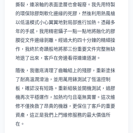
撕裂，連滾軸的表面塗層也會報廢。我先用特製
的環保除膠劑軟化邊緣的死膠，然後利用熱風槍
以低溫模式小心翼翼地對局部進行加熱。憑藉多
年的手感，我用精密鑷子一點一點地將融化的膠
膜從文件邊緣剝離。經過大約四十分鐘的精細操
作，我終於奇蹟般地將那三份重要文件完整無缺
地退了出來，客戶在旁邊看得連連道謝。
隨後，我徹底清理了齒輪組上的殘膠，重新塗抹
了耐高溫潤滑油，並用萬用錶測試了恆溫控制
板，確認沒有短路。重新組裝並開機測試，過膠
機再次平穩運作，加熱均勻且毫無異響。這次維
修不僅挽救了昂貴的機器，更保住了客戶的重要
資產，這正是我們上門維修服務的最大價值所
在。