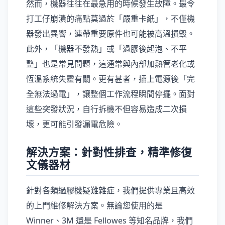
然而，機器往往在最急用的時候發生故障。最令
打工仔崩潰的痛點莫過於「嚴重卡紙」，不僅機
器發出異響，連帶重要原件也可能被高溫損毀。
此外，「機器不發熱」或「過膠後起泡、不平
整」也是常見問題，這通常與內部加熱管老化或
恆溫系統失靈有關。更有甚者，插上電源後「完
全無法過電」，讓整個工作流程瞬間停擺。面對
這些突發狀況，自行拆機不但容易造成二次損
壞，更可能引發漏電危險。
解決方案：針對性排查，精準修復
文儀器材
針對各類過膠機疑難雜症，我們提供專業且高效
的上門維修解決方案。無論您使用的是
Winner、3M 還是 Fellowes 等知名品牌，我們