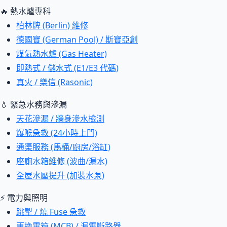
🔥 熱水爐專科
柏林牌 (Berlin) 維修
德國寶 (German Pool) / 斯寶亞創
煤氣熱水爐 (Gas Heater)
即熱式 / 儲水式 (E1/E3 代碼)
真火 / 樂信 (Rasonic)
💧 緊急水務與滲漏
天花滲漏 / 牆身滲水檢測
爆喉急救 (24小時上門)
通渠服務 (馬桶/廚房/浴缸)
座廁水箱維修 (波曲/漏水)
全屋水壓提升 (加裝水泵)
⚡ 電力與照明
跳掣 / 燒 Fuse 急救
更換電箱 (MCB) / 漏電斷路器