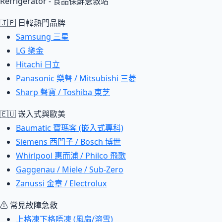
Refrigerator - 食品保鮮急救站
🇯🇵 日韓熱門品牌
Samsung 三星
LG 樂金
Hitachi 日立
Panasonic 樂聲 / Mitsubishi 三菱
Sharp 聲寶 / Toshiba 東芝
🇪🇺 嵌入式與歐美
Baumatic 寶瑪客 (嵌入式專科)
Siemens 西門子 / Bosch 博世
Whirlpool 惠而浦 / Philco 飛歌
Gaggenau / Miele / Sub-Zero
Zanussi 金章 / Electrolux
⚠ 常見故障急救
上格凍下格唔凍 (風扇/溶雪)