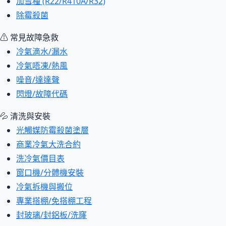
加雪種 (R22/R410A/R32)
除霉殺菌
⚠ 常見故障急救
冷氣滴水/漏水
冷氣唔凍/熱風
噪音/達達聲
閃燈/故障代碼
💦 清洗與安裝
光觸媒防霉殺菌塗層
商業冷氣大洗合約
洗冷氣價目表
窗口機/分體機安裝
冷氣拆機與搬位
專業搭棚/免搭棚工程
封玻璃/封鋁板/洗窿