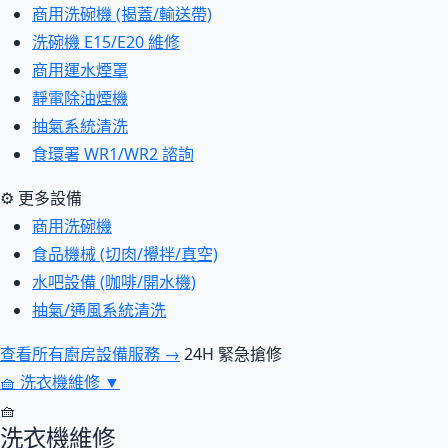
商用洗碗機 (揭蓋/輸送帶)
洗碗機 E15/E20 維修
商用運水煙罩
靜電除油煙機
抽氣系統清洗
食環署 WR1/WR2 諮詢
⚙ 更多設備
商用洗碗機
食品機械 (切肉/攪拌/真空)
水吧設備 (咖啡/開水機)
抽氣/通風系統清洗
查看所有廚房設備服務 →
24H 緊急搶修
🧺
洗衣機維修
▼
🧺
洗衣機維修