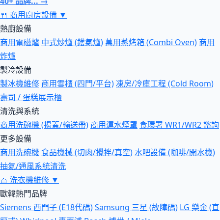
40+ 品牌... →
🍴
商用廚房設備
▼
熱廚設備
商用電磁爐
中式炒爐 (鑊氣爐)
萬用蒸烤箱 (Combi Oven)
商用
炸爐
製冷設備
製冰機維修
商用雪櫃 (四門/平台)
凍房/冷庫工程 (Cold Room)
壽司 / 蛋糕展示櫃
清洗與系統
商用洗碗機 (揭蓋/輸送帶)
商用運水煙罩
食環署 WR1/WR2 諮詢
更多設備
商用洗碗機
食品機械 (切肉/攪拌/真空)
水吧設備 (咖啡/開水機)
抽氣/通風系統清洗
🧺
洗衣機維修
▼
歐韓熱門品牌
Siemens 西門子 (E18代碼)
Samsung 三星 (故障碼)
LG 樂金 (直