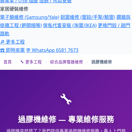
裝電掣 / USB 插座
燈飾 / 吊扇安裝
家居硬裝維修
電子鎖維修 (Samsung/Yale)
鋁窗維修 (窗鉸/手掣/驗窗)
鑽牆與
掛牆工程 (避開暗喉)
傢俬代客安裝 (淘寶/IKEA)
更換門鉸 / 趟門
路軌
🔎 更多工程
☎ 即時來電
💬 WhatsApp 6581 7673
首頁
›
🔧 更多工程
›
綜合品牌電器維修
›
過膠機維修
🔧
過膠機維修 — 專業維修服務
過膠機突然壞了？我們提供專業過膠機維修服務，專人上門檢