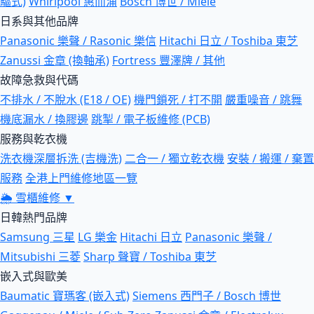
驅式)
Whirlpool 惠而浦
Bosch 博世 / Miele
日系與其他品牌
Panasonic 樂聲 / Rasonic 樂信
Hitachi 日立 / Toshiba 東芝
Zanussi 金章 (換軸承)
Fortress 豐澤牌 / 其他
故障急救與代碼
不排水 / 不脫水 (E18 / OE)
機門鎖死 / 打不開
嚴重噪音 / 跳舞
機底漏水 / 換膠邊
跳掣 / 電子板維修 (PCB)
服務與乾衣機
洗衣機深層拆洗 (吉機洗)
二合一 / 獨立乾衣機
安裝 / 搬運 / 棄置
服務
全港上門維修地區一覽
🌦
雪櫃維修
▼
日韓熱門品牌
Samsung 三星
LG 樂金
Hitachi 日立
Panasonic 樂聲 /
Mitsubishi 三菱
Sharp 聲寶 / Toshiba 東芝
嵌入式與歐美
Baumatic 寶瑪客 (嵌入式)
Siemens 西門子 / Bosch 博世