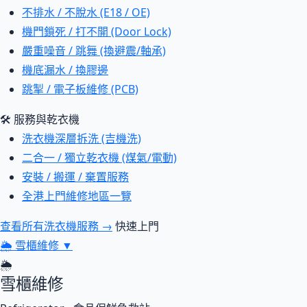
不排水 / 不脫水 (E18 / OE)
機門鎖死 / 打不開 (Door Lock)
嚴重噪音 / 跳舞 (換避震/軸承)
機底漏水 / 換膠邊
跳掣 / 電子板維修 (PCB)
🛠 服務與乾衣機
洗衣機深層拆洗 (吉機洗)
二合一 / 獨立乾衣機 (煤氣/電動)
安裝 / 搬運 / 棄置服務
全港上門維修地區一覽
查看所有洗衣機服務 →
快速上門
🌦
雪櫃維修
▼
🌦
雪櫃維修