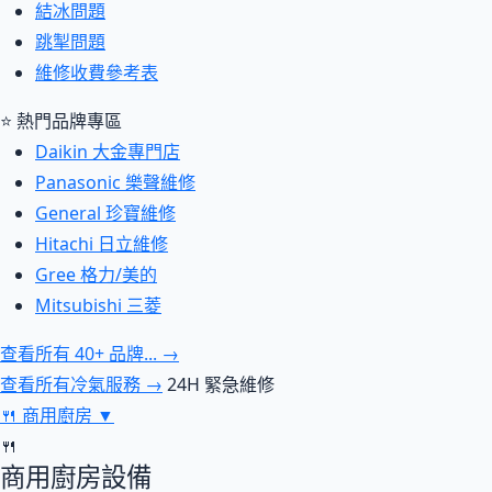
結冰問題
跳掣問題
維修收費參考表
⭐ 熱門品牌專區
Daikin 大金專門店
Panasonic 樂聲維修
General 珍寶維修
Hitachi 日立維修
Gree 格力/美的
Mitsubishi 三菱
查看所有 40+ 品牌... →
查看所有冷氣服務 →
24H 緊急維修
🍴
商用廚房
▼
🍴
商用廚房設備