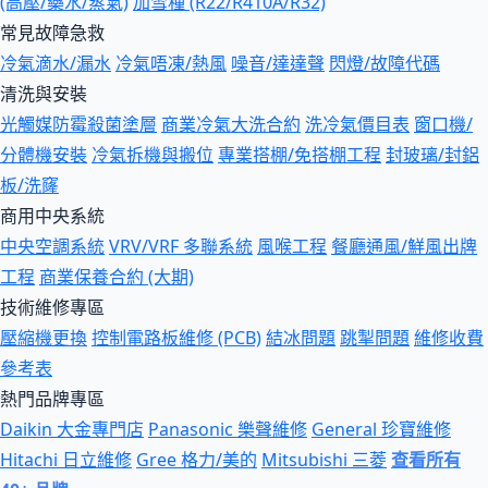
(高壓/藥水/蒸氣)
加雪種 (R22/R410A/R32)
常見故障急救
冷氣滴水/漏水
冷氣唔凍/熱風
噪音/達達聲
閃燈/故障代碼
清洗與安裝
光觸媒防霉殺菌塗層
商業冷氣大洗合約
洗冷氣價目表
窗口機/
分體機安裝
冷氣拆機與搬位
專業搭棚/免搭棚工程
封玻璃/封鋁
板/洗窿
商用中央系統
中央空調系統
VRV/VRF 多聯系統
風喉工程
餐廳通風/鮮風出牌
工程
商業保養合約 (大期)
技術維修專區
壓縮機更換
控制電路板維修 (PCB)
結冰問題
跳掣問題
維修收費
參考表
熱門品牌專區
Daikin 大金專門店
Panasonic 樂聲維修
General 珍寶維修
Hitachi 日立維修
Gree 格力/美的
Mitsubishi 三菱
查看所有