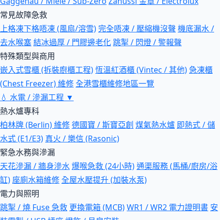
Gaggenau / Miele / Sub-Zero
Zanussi 金章 / Electrolux
常見故障急救
上格凍下格唔凍 (風扇/溶雪)
完全唔凍 / 壓縮機沒聲
機底漏水 /
去水喉塞
結冰過厚 / 門膠邊老化
跳掣 / 閃燈 / 警報聲
特殊類型與商用
嵌入式雪櫃 (拆裝廚櫃工程)
恆溫紅酒櫃 (Vintec / 其他)
急凍櫃
(Chest Freezer) 維修
全港雪櫃維修地區一覽
💧
水電 / 滲漏工程
▼
熱水爐專科
柏林牌 (Berlin) 維修
德國寶 / 斯寶亞創
煤氣熱水爐
即熱式 / 儲
水式 (E1/E3)
真火 / 樂信 (Rasonic)
緊急水務與滲漏
天花滲漏 / 牆身滲水
爆喉急救 (24小時)
通渠服務 (馬桶/廚房/浴
缸)
座廁水箱維修
全屋水壓提升 (加裝水泵)
電力與照明
跳掣 / 燒 Fuse 急救
更換電箱 (MCB)
WR1 / WR2 電力證明書
安