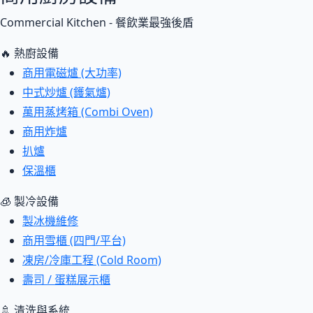
Commercial Kitchen - 餐飲業最強後盾
🔥 熱廚設備
商用電磁爐 (大功率)
中式炒爐 (鑊氣爐)
萬用蒸烤箱 (Combi Oven)
商用炸爐
扒爐
保溫櫃
🧊 製冷設備
製冰機維修
商用雪櫃 (四門/平台)
凍房/冷庫工程 (Cold Room)
壽司 / 蛋糕展示櫃
🚿 清洗與系統