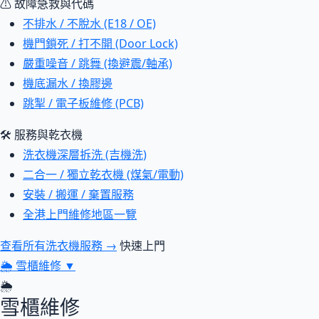
⚠ 故障急救與代碼
不排水 / 不脫水 (E18 / OE)
機門鎖死 / 打不開 (Door Lock)
嚴重噪音 / 跳舞 (換避震/軸承)
機底漏水 / 換膠邊
跳掣 / 電子板維修 (PCB)
🛠 服務與乾衣機
洗衣機深層拆洗 (吉機洗)
二合一 / 獨立乾衣機 (煤氣/電動)
安裝 / 搬運 / 棄置服務
全港上門維修地區一覽
查看所有洗衣機服務 →
快速上門
🌦
雪櫃維修
▼
🌦
雪櫃維修