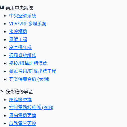
🏢 商用中央系統
中央空調系統
VRV/VRF 多聯系統
水冷櫃機
風喉工程
寫字樓年檢
通風系統維修
學校/機構定期保養
餐廳通風/鮮風出牌工程
商業保養合約 (大期)
🔧 技術維修專區
壓縮機更換
控制電路板維修 (PCB)
風扇電機更換
啟動電容更換