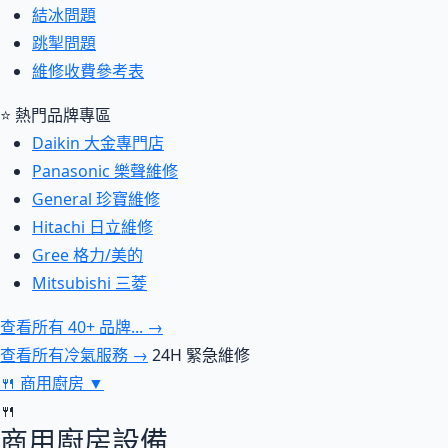
結冰問題
跳掣問題
維修收費參考表
⭐ 熱門品牌專區
Daikin 大金專門店
Panasonic 樂聲維修
General 珍寶維修
Hitachi 日立維修
Gree 格力/美的
Mitsubishi 三菱
查看所有 40+ 品牌... →
查看所有冷氣服務 →
24H 緊急維修
🍴
商用廚房
▼
🍴
商用廚房設備