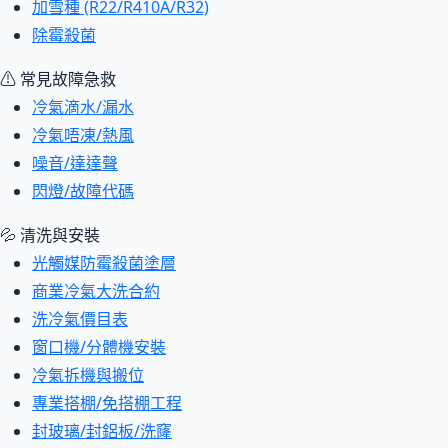
加雪種 (R22/R410A/R32)
除霉殺菌
⚠ 常見故障急救
冷氣滴水/漏水
冷氣唔凍/熱風
噪音/達達聲
閃燈/故障代碼
💦 清洗與安裝
光觸媒防霉殺菌塗層
商業冷氣大洗合約
洗冷氣價目表
窗口機/分體機安裝
冷氣拆機與搬位
專業搭棚/免搭棚工程
封玻璃/封鋁板/洗窿