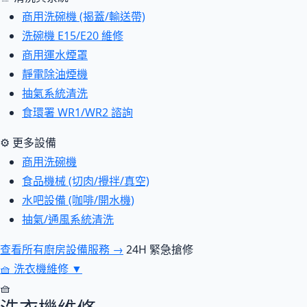
商用洗碗機 (揭蓋/輸送帶)
洗碗機 E15/E20 維修
商用運水煙罩
靜電除油煙機
抽氣系統清洗
食環署 WR1/WR2 諮詢
⚙ 更多設備
商用洗碗機
食品機械 (切肉/攪拌/真空)
水吧設備 (咖啡/開水機)
抽氣/通風系統清洗
查看所有廚房設備服務 →
24H 緊急搶修
🧺
洗衣機維修
▼
🧺