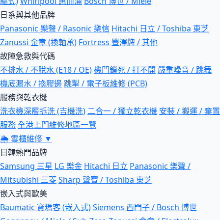
驅式)
Whirlpool 惠而浦
Bosch 博世 / Miele
日系與其他品牌
Panasonic 樂聲 / Rasonic 樂信
Hitachi 日立 / Toshiba 東芝
Zanussi 金章 (換軸承)
Fortress 豐澤牌 / 其他
故障急救與代碼
不排水 / 不脫水 (E18 / OE)
機門鎖死 / 打不開
嚴重噪音 / 跳舞
機底漏水 / 換膠邊
跳掣 / 電子板維修 (PCB)
服務與乾衣機
洗衣機深層拆洗 (吉機洗)
二合一 / 獨立乾衣機
安裝 / 搬運 / 棄置
服務
全港上門維修地區一覽
🌦
雪櫃維修
▼
日韓熱門品牌
Samsung 三星
LG 樂金
Hitachi 日立
Panasonic 樂聲 /
Mitsubishi 三菱
Sharp 聲寶 / Toshiba 東芝
嵌入式與歐美
Baumatic 寶瑪客 (嵌入式)
Siemens 西門子 / Bosch 博世