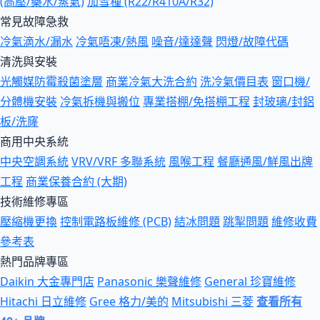
(高壓/藥水/蒸氣)
加雪種 (R22/R410A/R32)
常見故障急救
冷氣滴水/漏水
冷氣唔凍/熱風
噪音/達達聲
閃燈/故障代碼
清洗與安裝
光觸媒防霉殺菌塗層
商業冷氣大洗合約
洗冷氣價目表
窗口機/
分體機安裝
冷氣拆機與搬位
專業搭棚/免搭棚工程
封玻璃/封鋁
板/洗窿
商用中央系統
中央空調系統
VRV/VRF 多聯系統
風喉工程
餐廳通風/鮮風出牌
工程
商業保養合約 (大期)
技術維修專區
壓縮機更換
控制電路板維修 (PCB)
結冰問題
跳掣問題
維修收費
參考表
熱門品牌專區
Daikin 大金專門店
Panasonic 樂聲維修
General 珍寶維修
Hitachi 日立維修
Gree 格力/美的
Mitsubishi 三菱
查看所有