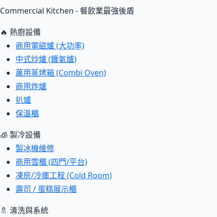
Commercial Kitchen - 餐飲業最強後盾
🔥 熱廚設備
商用電磁爐 (大功率)
中式炒爐 (鑊氣爐)
萬用蒸烤箱 (Combi Oven)
商用炸爐
扒爐
保溫櫃
🧊 製冷設備
製冰機維修
商用雪櫃 (四門/平台)
凍房/冷庫工程 (Cold Room)
壽司 / 蛋糕展示櫃
🚿 清洗與系統