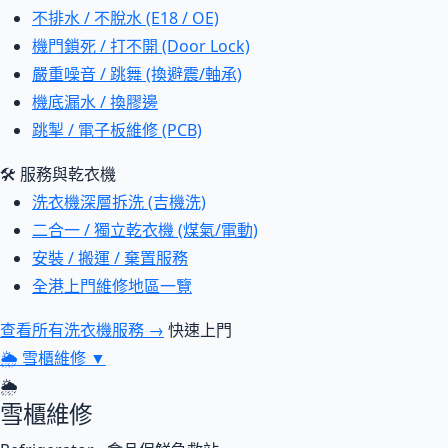
不排水 / 不脫水 (E18 / OE)
機門鎖死 / 打不開 (Door Lock)
嚴重噪音 / 跳舞 (換避震/軸承)
機底漏水 / 換膠邊
跳掣 / 電子板維修 (PCB)
🛠 服務與乾衣機
洗衣機深層拆洗 (吉機洗)
二合一 / 獨立乾衣機 (煤氣/電動)
安裝 / 搬運 / 棄置服務
全港上門維修地區一覽
查看所有洗衣機服務 →
快速上門
🌦
雪櫃維修
▼
🌦
雪櫃維修