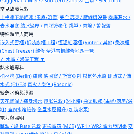
Gaggenau / Miele / Sub-Zero
Zanussi 金章 / Electrolux
常見故障急救
上格凍下格唔凍 (風扇/溶雪)
完全唔凍 / 壓縮機沒聲
機底漏水 /
去水喉塞
結冰過厚 / 門膠邊老化
跳掣 / 閃燈 / 警報聲
特殊類型與商用
嵌入式雪櫃 (拆裝廚櫃工程)
恆溫紅酒櫃 (Vintec / 其他)
急凍櫃
(Chest Freezer) 維修
全港雪櫃維修地區一覽
💧
水電 / 滲漏工程
▼
熱水爐專科
柏林牌 (Berlin) 維修
德國寶 / 斯寶亞創
煤氣熱水爐
即熱式 / 儲
水式 (E1/E3)
真火 / 樂信 (Rasonic)
緊急水務與滲漏
天花滲漏 / 牆身滲水
爆喉急救 (24小時)
通渠服務 (馬桶/廚房/浴
缸)
座廁水箱維修
全屋水壓提升 (加裝水泵)
電力與照明
跳掣 / 燒 Fuse 急救
更換電箱 (MCB)
WR1 / WR2 電力證明書
安