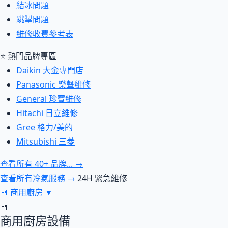
結冰問題
跳掣問題
維修收費參考表
⭐ 熱門品牌專區
Daikin 大金專門店
Panasonic 樂聲維修
General 珍寶維修
Hitachi 日立維修
Gree 格力/美的
Mitsubishi 三菱
查看所有 40+ 品牌... →
查看所有冷氣服務 →
24H 緊急維修
🍴
商用廚房
▼
🍴
商用廚房設備