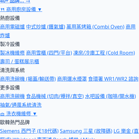
40+ 品牌... →
🍴
商用廚房設備
▼
熱廚設備
商用電磁爐
中式炒爐 (鑊氣爐)
萬用蒸烤箱 (Combi Oven)
商用
炸爐
製冷設備
製冰機維修
商用雪櫃 (四門/平台)
凍房/冷庫工程 (Cold Room)
壽司 / 蛋糕展示櫃
清洗與系統
商用洗碗機 (揭蓋/輸送帶)
商用運水煙罩
食環署 WR1/WR2 諮詢
更多設備
商用洗碗機
食品機械 (切肉/攪拌/真空)
水吧設備 (咖啡/開水機)
抽氣/通風系統清洗
🧺
洗衣機維修
▼
歐韓熱門品牌
Siemens 西門子 (E18代碼)
Samsung 三星 (故障碼)
LG 樂金 (直