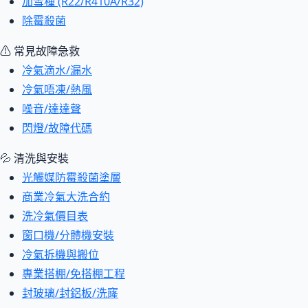
加雪種 (R22/R410A/R32)
除霉殺菌
⚠ 常見故障急救
冷氣滴水/漏水
冷氣唔凍/熱風
噪音/達達聲
閃燈/故障代碼
💦 清洗與安裝
光觸媒防霉殺菌塗層
商業冷氣大洗合約
洗冷氣價目表
窗口機/分體機安裝
冷氣拆機與搬位
專業搭棚/免搭棚工程
封玻璃/封鋁板/洗窿