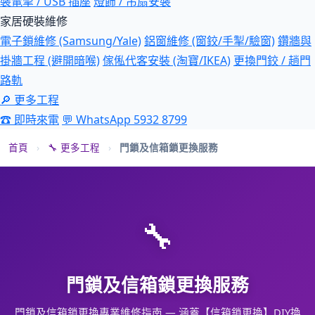
裝電掣 / USB 插座
燈飾 / 吊扇安裝
家居硬裝維修
電子鎖維修 (Samsung/Yale)
鋁窗維修 (窗鉸/手掣/驗窗)
鑽牆與
掛牆工程 (避開暗喉)
傢俬代客安裝 (淘寶/IKEA)
更換門鉸 / 趟門
路軌
🔎 更多工程
☎ 即時來電
💬 WhatsApp 5932 8799
首頁
›
🔧 更多工程
›
門鎖及信箱鎖更換服務
🔧
門鎖及信箱鎖更換服務
門鎖及信箱鎖更換專業維修指南 — 涵蓋【信箱鎖更換】DIY換