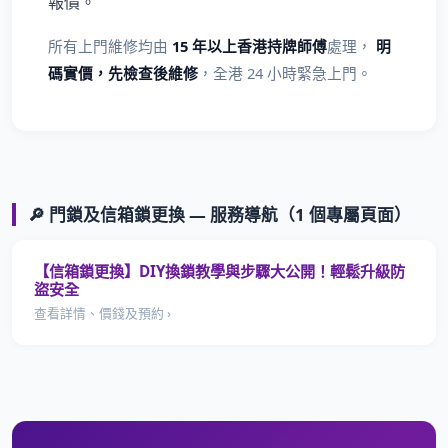
報價。
所有上門維修均由
15 年以上香港持牌師傅
處理，
明
碼實價，先檢查後維修
，全港 24 小時緊急上門。
🔎 門鎖及信箱鎖更換 — 服務導航（1 個專屬頁面）
【信箱鎖更換】DIY換鎖教學與步驟大公開！輕鬆升級防
盜安全
查看詳情、價錢及預約 ›