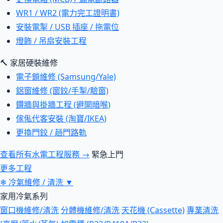
WR1 / WR2 (電力完工證明書)
安裝電掣 / USB 插座 / 拖電位
燈飾 / 吊扇安裝工程
🔨 家居硬裝維修
電子鎖維修 (Samsung/Yale)
鋁窗維修 (窗鉸/手掣/驗窗)
鑽牆與掛牆工程 (避開暗喉)
傢俬代客安裝 (淘寶/IKEA)
更換門鉸 / 趟門路軌
查看所有水電工程服務 →
緊急上門
更多工程
❄
冷氣維修 / 清洗
▼
家用冷氣系列
窗口機維修/清洗
分體機維修/清洗
天花機 (Cassette)
專業清洗