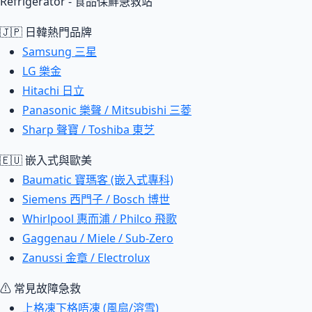
Refrigerator - 食品保鮮急救站
🇯🇵 日韓熱門品牌
Samsung 三星
LG 樂金
Hitachi 日立
Panasonic 樂聲 / Mitsubishi 三菱
Sharp 聲寶 / Toshiba 東芝
🇪🇺 嵌入式與歐美
Baumatic 寶瑪客 (嵌入式專科)
Siemens 西門子 / Bosch 博世
Whirlpool 惠而浦 / Philco 飛歌
Gaggenau / Miele / Sub-Zero
Zanussi 金章 / Electrolux
⚠ 常見故障急救
上格凍下格唔凍 (風扇/溶雪)