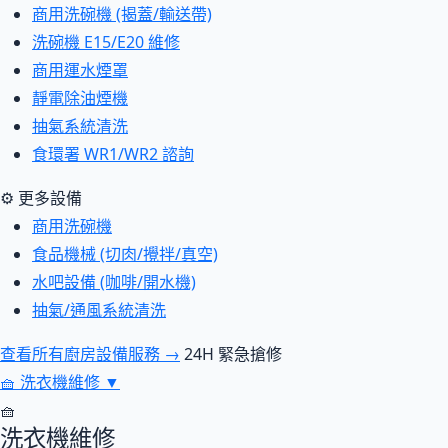
商用洗碗機 (揭蓋/輸送帶)
洗碗機 E15/E20 維修
商用運水煙罩
靜電除油煙機
抽氣系統清洗
食環署 WR1/WR2 諮詢
⚙ 更多設備
商用洗碗機
食品機械 (切肉/攪拌/真空)
水吧設備 (咖啡/開水機)
抽氣/通風系統清洗
查看所有廚房設備服務 →
24H 緊急搶修
🧺
洗衣機維修
▼
🧺
洗衣機維修