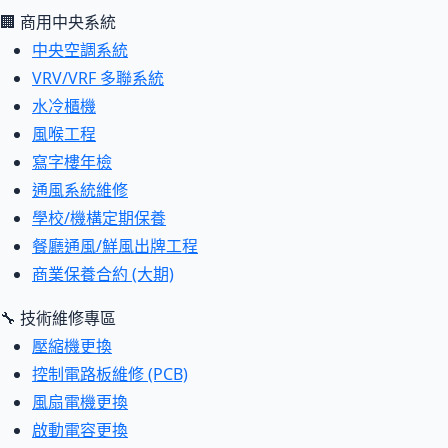
🏢 商用中央系統
中央空調系統
VRV/VRF 多聯系統
水冷櫃機
風喉工程
寫字樓年檢
通風系統維修
學校/機構定期保養
餐廳通風/鮮風出牌工程
商業保養合約 (大期)
🔧 技術維修專區
壓縮機更換
控制電路板維修 (PCB)
風扇電機更換
啟動電容更換