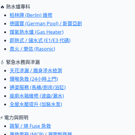
🔥 熱水爐專科
柏林牌 (Berlin) 維修
德國寶 (German Pool) / 斯寶亞創
煤氣熱水爐 (Gas Heater)
即熱式 / 儲水式 (E1/E3 代碼)
真火 / 樂信 (Rasonic)
💧 緊急水務與滲漏
天花滲漏 / 牆身滲水檢測
爆喉急救 (24小時上門)
通渠服務 (馬桶/廚房/浴缸)
座廁水箱維修 (波曲/漏水)
全屋水壓提升 (加裝水泵)
⚡ 電力與照明
跳掣 / 燒 Fuse 急救
更換電箱 (MCB) / 漏電斷路器