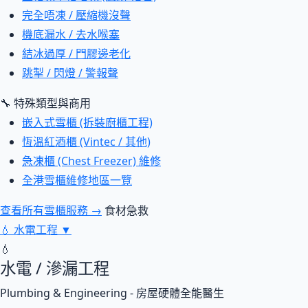
完全唔凍 / 壓縮機沒聲
機底漏水 / 去水喉塞
結冰過厚 / 門膠邊老化
跳掣 / 閃燈 / 警報聲
🔧 特殊類型與商用
嵌入式雪櫃 (拆裝廚櫃工程)
恆溫紅酒櫃 (Vintec / 其他)
急凍櫃 (Chest Freezer) 維修
全港雪櫃維修地區一覽
查看所有雪櫃服務 →
食材急救
💧
水電工程
▼
💧
水電 / 滲漏工程
Plumbing & Engineering - 房屋硬體全能醫生