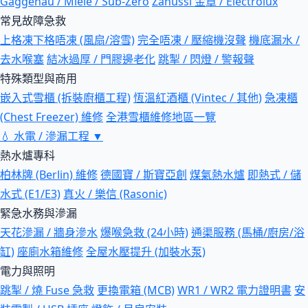
Gaggenau / Miele / Sub-Zero
Zanussi 金章 / Electrolux
常見故障急救
上格凍下格唔凍 (風扇/溶雪)
完全唔凍 / 壓縮機沒聲
機底漏水 /
去水喉塞
結冰過厚 / 門膠邊老化
跳掣 / 閃燈 / 警報聲
特殊類型與商用
嵌入式雪櫃 (拆裝廚櫃工程)
恆溫紅酒櫃 (Vintec / 其他)
急凍櫃
(Chest Freezer) 維修
全港雪櫃維修地區一覽
💧
水電 / 滲漏工程
▼
熱水爐專科
柏林牌 (Berlin) 維修
德國寶 / 斯寶亞創
煤氣熱水爐
即熱式 / 儲
水式 (E1/E3)
真火 / 樂信 (Rasonic)
緊急水務與滲漏
天花滲漏 / 牆身滲水
爆喉急救 (24小時)
通渠服務 (馬桶/廚房/浴
缸)
座廁水箱維修
全屋水壓提升 (加裝水泵)
電力與照明
跳掣 / 燒 Fuse 急救
更換電箱 (MCB)
WR1 / WR2 電力證明書
安