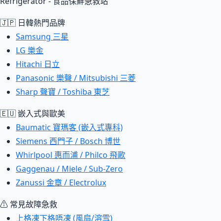
Refrigerator - 食品保鮮急救站
🇯🇵 日韓熱門品牌
Samsung 三星
LG 樂金
Hitachi 日立
Panasonic 樂聲 / Mitsubishi 三菱
Sharp 聲寶 / Toshiba 東芝
🇪🇺 嵌入式與歐美
Baumatic 寶瑪客 (嵌入式專科)
Siemens 西門子 / Bosch 博世
Whirlpool 惠而浦 / Philco 飛歌
Gaggenau / Miele / Sub-Zero
Zanussi 金章 / Electrolux
⚠ 常見故障急救
上格凍下格唔凍 (風扇/溶雪)