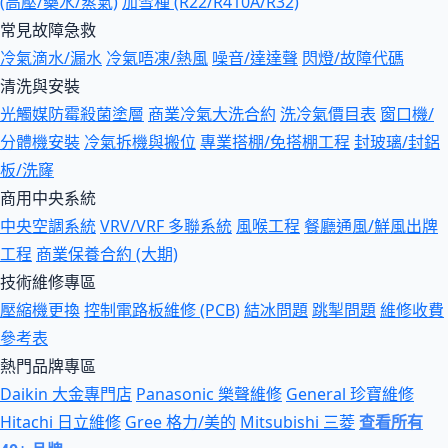
(高壓/藥水/蒸氣)
加雪種 (R22/R410A/R32)
常見故障急救
冷氣滴水/漏水
冷氣唔凍/熱風
噪音/達達聲
閃燈/故障代碼
清洗與安裝
光觸媒防霉殺菌塗層
商業冷氣大洗合約
洗冷氣價目表
窗口機/
分體機安裝
冷氣拆機與搬位
專業搭棚/免搭棚工程
封玻璃/封鋁
板/洗窿
商用中央系統
中央空調系統
VRV/VRF 多聯系統
風喉工程
餐廳通風/鮮風出牌
工程
商業保養合約 (大期)
技術維修專區
壓縮機更換
控制電路板維修 (PCB)
結冰問題
跳掣問題
維修收費
參考表
熱門品牌專區
Daikin 大金專門店
Panasonic 樂聲維修
General 珍寶維修
Hitachi 日立維修
Gree 格力/美的
Mitsubishi 三菱
查看所有