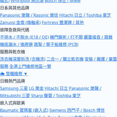
驅式)
Whirlpool 惠而浦
Bosch 博世 / Miele
日系與其他品牌
Panasonic 樂聲 / Rasonic 樂信
Hitachi 日立 / Toshiba 東芝
Zanussi 金章 (換軸承)
Fortress 豐澤牌 / 其他
故障急救與代碼
不排水 / 不脫水 (E18 / OE)
機門鎖死 / 打不開
嚴重噪音 / 跳舞
機底漏水 / 換膠邊
跳掣 / 電子板維修 (PCB)
服務與乾衣機
洗衣機深層拆洗 (吉機洗)
二合一 / 獨立乾衣機
安裝 / 搬運 / 棄置
服務
全港上門維修地區一覽
🌦
雪櫃維修
▼
日韓熱門品牌
Samsung 三星
LG 樂金
Hitachi 日立
Panasonic 樂聲 /
Mitsubishi 三菱
Sharp 聲寶 / Toshiba 東芝
嵌入式與歐美
Baumatic 寶瑪客 (嵌入式)
Siemens 西門子 / Bosch 博世