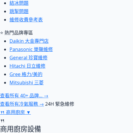
結冰問題
跳掣問題
維修收費參考表
⭐ 熱門品牌專區
Daikin 大金專門店
Panasonic 樂聲維修
General 珍寶維修
Hitachi 日立維修
Gree 格力/美的
Mitsubishi 三菱
查看所有 40+ 品牌... →
查看所有冷氣服務 →
24H 緊急維修
🍴
商用廚房
▼
🍴
商用廚房設備