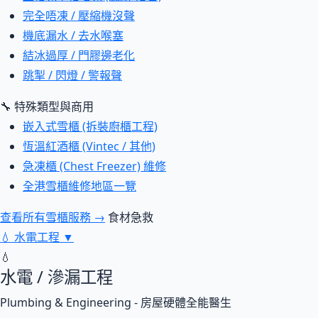
完全唔凍 / 壓縮機沒聲
機底漏水 / 去水喉塞
結冰過厚 / 門膠邊老化
跳掣 / 閃燈 / 警報聲
🔧 特殊類型與商用
嵌入式雪櫃 (拆裝廚櫃工程)
恆溫紅酒櫃 (Vintec / 其他)
急凍櫃 (Chest Freezer) 維修
全港雪櫃維修地區一覽
查看所有雪櫃服務 →
食材急救
💧
水電工程
▼
💧
水電 / 滲漏工程
Plumbing & Engineering - 房屋硬體全能醫生