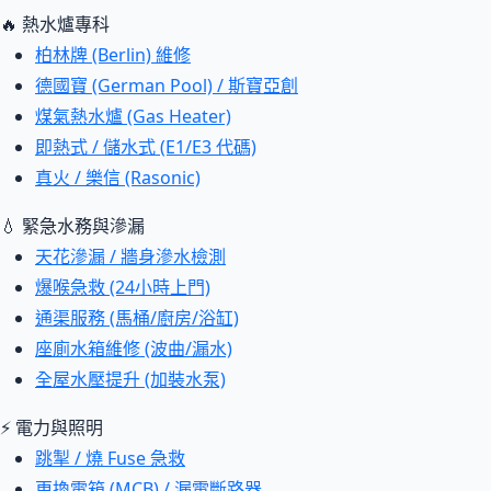
🔥 熱水爐專科
柏林牌 (Berlin) 維修
德國寶 (German Pool) / 斯寶亞創
煤氣熱水爐 (Gas Heater)
即熱式 / 儲水式 (E1/E3 代碼)
真火 / 樂信 (Rasonic)
💧 緊急水務與滲漏
天花滲漏 / 牆身滲水檢測
爆喉急救 (24小時上門)
通渠服務 (馬桶/廚房/浴缸)
座廁水箱維修 (波曲/漏水)
全屋水壓提升 (加裝水泵)
⚡ 電力與照明
跳掣 / 燒 Fuse 急救
更換電箱 (MCB) / 漏電斷路器