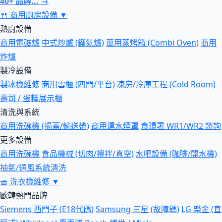
40+ 品牌... →
🍴
商用廚房設備
▼
熱廚設備
商用電磁爐
中式炒爐 (鑊氣爐)
萬用蒸烤箱 (Combi Oven)
商用
炸爐
製冷設備
製冰機維修
商用雪櫃 (四門/平台)
凍房/冷庫工程 (Cold Room)
壽司 / 蛋糕展示櫃
清洗與系統
商用洗碗機 (揭蓋/輸送帶)
商用運水煙罩
食環署 WR1/WR2 諮詢
更多設備
商用洗碗機
食品機械 (切肉/攪拌/真空)
水吧設備 (咖啡/開水機)
抽氣/通風系統清洗
🧺
洗衣機維修
▼
歐韓熱門品牌
Siemens 西門子 (E18代碼)
Samsung 三星 (故障碼)
LG 樂金 (直