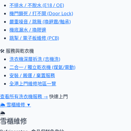
不排水 / 不脫水 (E18 / OE)
機門鎖死 / 打不開 (Door Lock)
嚴重噪音 / 跳舞 (換避震/軸承)
機底漏水 / 換膠邊
跳掣 / 電子板維修 (PCB)
🛠 服務與乾衣機
洗衣機深層拆洗 (吉機洗)
二合一 / 獨立乾衣機 (煤氣/電動)
安裝 / 搬運 / 棄置服務
全港上門維修地區一覽
查看所有洗衣機服務 →
快速上門
🌦
雪櫃維修
▼
🌦
雪櫃維修