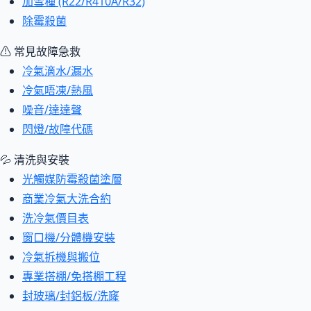
加雪種 (R22/R410A/R32)
除霉殺菌
⚠ 常見故障急救
冷氣滴水/漏水
冷氣唔凍/熱風
噪音/達達聲
閃燈/故障代碼
💦 清洗與安裝
光觸媒防霉殺菌塗層
商業冷氣大洗合約
洗冷氣價目表
窗口機/分體機安裝
冷氣拆機與搬位
專業搭棚/免搭棚工程
封玻璃/封鋁板/洗窿