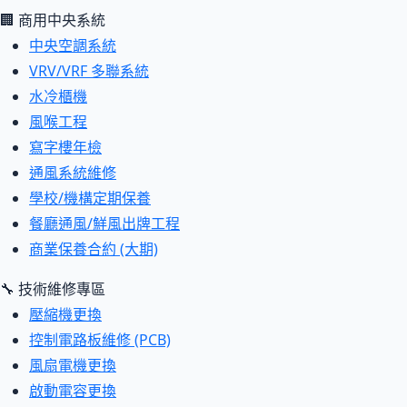
🏢 商用中央系統
中央空調系統
VRV/VRF 多聯系統
水冷櫃機
風喉工程
寫字樓年檢
通風系統維修
學校/機構定期保養
餐廳通風/鮮風出牌工程
商業保養合約 (大期)
🔧 技術維修專區
壓縮機更換
控制電路板維修 (PCB)
風扇電機更換
啟動電容更換