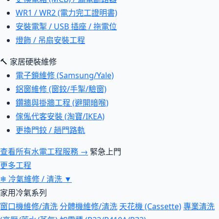
WR1 / WR2 (電力完工證明書)
安裝電掣 / USB 插座 / 拖電位
燈飾 / 吊扇安裝工程
🔨 家居硬裝維修
電子鎖維修 (Samsung/Yale)
鋁窗維修 (窗鉸/手掣/驗窗)
鑽牆與掛牆工程 (避開暗喉)
傢俬代客安裝 (淘寶/IKEA)
更換門鉸 / 趟門路軌
查看所有水電工程服務 →
緊急上門
更多工程
❄
冷氣維修 / 清洗
▼
家用冷氣系列
窗口機維修/清洗
分體機維修/清洗
天花機 (Cassette)
專業清洗