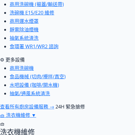
商用洗碗機 (揭蓋/輸送帶)
洗碗機 E15/E20 維修
商用運水煙罩
靜電除油煙機
抽氣系統清洗
食環署 WR1/WR2 諮詢
⚙ 更多設備
商用洗碗機
食品機械 (切肉/攪拌/真空)
水吧設備 (咖啡/開水機)
抽氣/通風系統清洗
查看所有廚房設備服務 →
24H 緊急搶修
🧺
洗衣機維修
▼
🧺
洗衣機維修