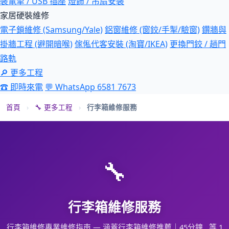
裝電掣 / USB 插座
燈飾 / 吊扇安裝
家居硬裝維修
電子鎖維修 (Samsung/Yale)
鋁窗維修 (窗鉸/手掣/驗窗)
鑽牆與
掛牆工程 (避開暗喉)
傢俬代客安裝 (淘寶/IKEA)
更換門鉸 / 趟門
路軌
🔎 更多工程
☎ 即時來電
💬 WhatsApp 6581 7673
首頁
›
🔧 更多工程
›
行李箱維修服務
🔧
行李箱維修服務
行李箱維修專業維修指南 — 涵蓋行李箱維修推薦｜45分鐘…等 1