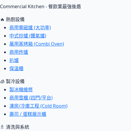
Commercial Kitchen - 餐飲業最強後盾
🔥 熱廚設備
商用電磁爐 (大功率)
中式炒爐 (鑊氣爐)
萬用蒸烤箱 (Combi Oven)
商用炸爐
扒爐
保溫櫃
🧊 製冷設備
製冰機維修
商用雪櫃 (四門/平台)
凍房/冷庫工程 (Cold Room)
壽司 / 蛋糕展示櫃
🚿 清洗與系統