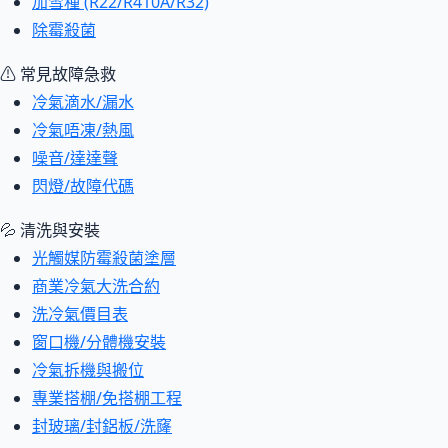
加雪種 (R22/R410A/R32)
除霉殺菌
⚠ 常見故障急救
冷氣滴水/漏水
冷氣唔凍/熱風
噪音/達達聲
閃燈/故障代碼
💦 清洗與安裝
光觸媒防霉殺菌塗層
商業冷氣大洗合約
洗冷氣價目表
窗口機/分體機安裝
冷氣拆機與搬位
專業搭棚/免搭棚工程
封玻璃/封鋁板/洗窿