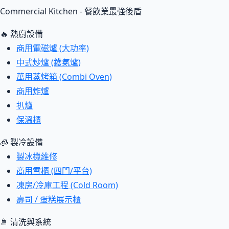
Commercial Kitchen - 餐飲業最強後盾
🔥 熱廚設備
商用電磁爐 (大功率)
中式炒爐 (鑊氣爐)
萬用蒸烤箱 (Combi Oven)
商用炸爐
扒爐
保溫櫃
🧊 製冷設備
製冰機維修
商用雪櫃 (四門/平台)
凍房/冷庫工程 (Cold Room)
壽司 / 蛋糕展示櫃
🚿 清洗與系統