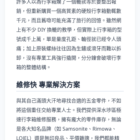
許多人以為行李箱爛了一個轆就等於要整出報
銷，但重新購買一個高質素的硬殼行李箱動輒數
千元，而且舊喼可能充滿了旅行的回憶。雖然網
上有不少 DIY 換轆的教學，但實際上行李箱的型
號成千上萬，單是量度孔距、輪徑就已經令人頭
痛；加上原裝螺絲往往因為生鏽或滑牙而難以拆
卸，沒有專業工具強行撬開，分分鐘會破壞行李
箱的整體結構。
維修快 專業解決方案
與其自己滿頭大汗地尋找合適的五金零件，不如
將這個重任交給專業人士。我們提供深水埗區極
速行李箱維修服務，擁有龐大的零件庫存，無論
是各大知名品牌（如 Samsonite、Rimowa、
LOJEL）還是無印良品、平價雜牌，我們都能精