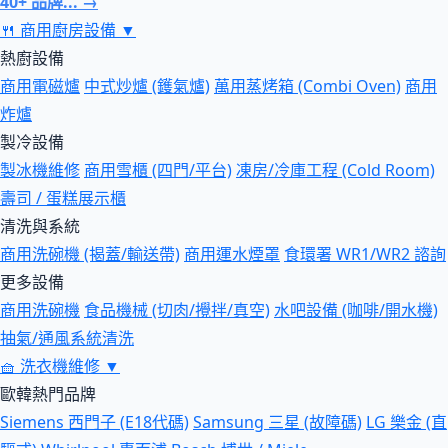
40+ 品牌... →
🍴
商用廚房設備
▼
熱廚設備
商用電磁爐
中式炒爐 (鑊氣爐)
萬用蒸烤箱 (Combi Oven)
商用
炸爐
製冷設備
製冰機維修
商用雪櫃 (四門/平台)
凍房/冷庫工程 (Cold Room)
壽司 / 蛋糕展示櫃
清洗與系統
商用洗碗機 (揭蓋/輸送帶)
商用運水煙罩
食環署 WR1/WR2 諮詢
更多設備
商用洗碗機
食品機械 (切肉/攪拌/真空)
水吧設備 (咖啡/開水機)
抽氣/通風系統清洗
🧺
洗衣機維修
▼
歐韓熱門品牌
Siemens 西門子 (E18代碼)
Samsung 三星 (故障碼)
LG 樂金 (直