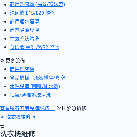
商用洗碗機 (揭蓋/輸送帶)
洗碗機 E15/E20 維修
商用運水煙罩
靜電除油煙機
抽氣系統清洗
食環署 WR1/WR2 諮詢
⚙ 更多設備
商用洗碗機
食品機械 (切肉/攪拌/真空)
水吧設備 (咖啡/開水機)
抽氣/通風系統清洗
查看所有廚房設備服務 →
24H 緊急搶修
🧺
洗衣機維修
▼
🧺
洗衣機維修