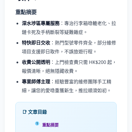
重點摘要
深水埗區專屬服務
：專治行李箱喼轆老化、拉
鏈卡死及手柄斷裂等疑難雜症。
特快即日交收
：熱門型號零件齊全，部分維修
項目支援即日取件，不誤旅遊行程。
收費公開透明
：上門檢查費只需 HK$200 起，
報價清晰，絕無隱藏收費。
專業師傅主理
：經驗豐富的維修團隊手工精
細，讓您的愛喼重獲新生，推拉順滑如初。
📑 文章目錄
重點摘要