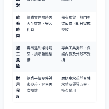
對
維
網購零件需時數
備有現貨，熱門型
修
天至數週，安裝
號最快可即日完成
時
耗時
交收
間
施
容易遇到螺絲滑
專業工具拆卸，保
工
牙、損壞箱體結
護內膽及外殼不受
風
構
損
險
耐
網購平價零件質
嚴選高承重靜音軸
用
素參差，容易再
承輪及優質五金，
程
次損壞
持久耐用
度