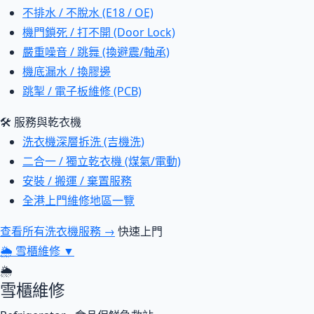
不排水 / 不脫水 (E18 / OE)
機門鎖死 / 打不開 (Door Lock)
嚴重噪音 / 跳舞 (換避震/軸承)
機底漏水 / 換膠邊
跳掣 / 電子板維修 (PCB)
🛠 服務與乾衣機
洗衣機深層拆洗 (吉機洗)
二合一 / 獨立乾衣機 (煤氣/電動)
安裝 / 搬運 / 棄置服務
全港上門維修地區一覽
查看所有洗衣機服務 →
快速上門
🌦
雪櫃維修
▼
🌦
雪櫃維修