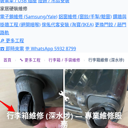
裝電掣 / USB 插座
燈飾 / 吊扇安裝
家居硬裝維修
電子鎖維修 (Samsung/Yale)
鋁窗維修 (窗鉸/手掣/驗窗)
鑽牆與
掛牆工程 (避開暗喉)
傢俬代客安裝 (淘寶/IKEA)
更換門鉸 / 趟門
路軌
🔎 更多工程
☎ 即時來電
💬 WhatsApp 5932 8799
首頁
›
🔧 更多工程
›
行李箱 / 手袋維修
›
行李箱維修 (深水埗)
🔧
行李箱維修 (深水埗) — 專業維修服
務