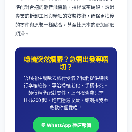
準配對合適的靜音飛機輪、拉桿或密碼鎖。透過
專業的拆卸工具與精細的安裝技術，確保更換後
的零件與原裝一樣貼合，甚至比原本的更加耐磨
順滑。
喼轆突然爛膠？急需出發等唔
切？
唔想拖住爛喼去旅行受氣？我們提供特快
行李箱維修，專治喼轆老化、手柄卡死。
師傅精準配對零件，上門檢查費只需
HK$200 起，絕無隱藏收費，即刻搵我哋
急救你個愛喼！
💬 WhatsApp 極速報價