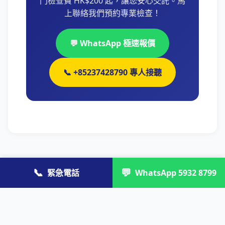
門檢查費 HK$200 起，讓您安心交託。馬
上聯絡我們預約專業檢查！
💬 WhatsApp 極速報價
📞 +85237428790 專人接聽
📞
💬
緊急電話
WhatsApp 5932 8799
需要行李箱維修 (深水埗)服務？
專業持牌師傅最快 30 分鐘到達，免費上門檢查報
價