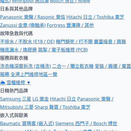
驅式)
Whirlpool 惠而浦
Bosch 博世 / Miele
日系與其他品牌
Panasonic 樂聲 / Rasonic 樂信
Hitachi 日立 / Toshiba 東芝
Zanussi 金章 (換軸承)
Fortress 豐澤牌 / 其他
故障急救與代碼
不排水 / 不脫水 (E18 / OE)
機門鎖死 / 打不開
嚴重噪音 / 跳舞
機底漏水 / 換膠邊
跳掣 / 電子板維修 (PCB)
服務與乾衣機
洗衣機深層拆洗 (吉機洗)
二合一 / 獨立乾衣機
安裝 / 搬運 / 棄置
服務
全港上門維修地區一覽
🌦
雪櫃維修
▼
日韓熱門品牌
Samsung 三星
LG 樂金
Hitachi 日立
Panasonic 樂聲 /
Mitsubishi 三菱
Sharp 聲寶 / Toshiba 東芝
嵌入式與歐美
Baumatic 寶瑪客 (嵌入式)
Siemens 西門子 / Bosch 博世