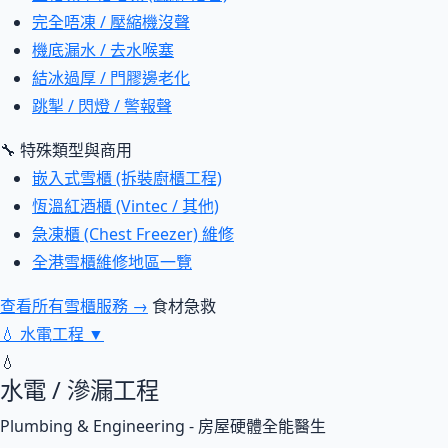
完全唔凍 / 壓縮機沒聲
機底漏水 / 去水喉塞
結冰過厚 / 門膠邊老化
跳掣 / 閃燈 / 警報聲
🔧 特殊類型與商用
嵌入式雪櫃 (拆裝廚櫃工程)
恆溫紅酒櫃 (Vintec / 其他)
急凍櫃 (Chest Freezer) 維修
全港雪櫃維修地區一覽
查看所有雪櫃服務 →
食材急救
💧
水電工程
▼
💧
水電 / 滲漏工程
Plumbing & Engineering - 房屋硬體全能醫生