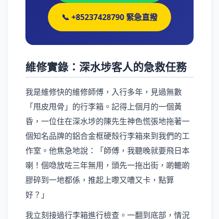
📞 +85237428790 緊急直撥
維修實錄：深水埗客人的急救任務
我是維修快的維修師傅，入行多年，見過無數
「甩皮甩骨」的行李箱。記得上個月的一個黃
昏，一位住在深水埗的陳先生神色慌張地拖著一
個知名品牌的鋁合金框硬殼行李箱來到我們的工
作室。他焦急地說：「師傅，我聽晚就要飛日本
喇！個喼放咗三年無用，頭先一拖出街，啲轆啲
膠碎到一地都係，推起上嚟又嘈又卡，點算
好？」
我立刻接過行李箱進行檢查。一翻到底部，情況