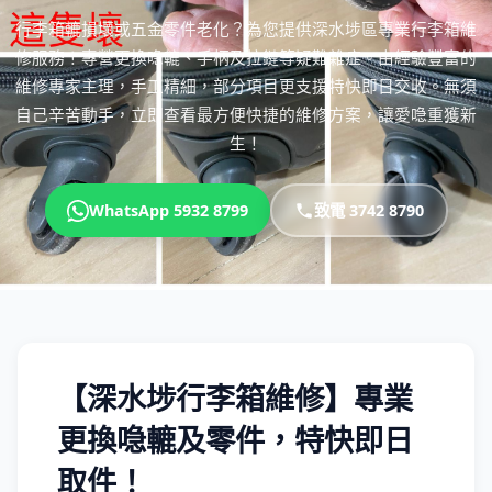
行李箱轆損壞或五金零件老化？為您提供深水埗區專業行李箱維
修服務！專營更換喼轆、手柄及拉鏈等疑難雜症。由經驗豐富的
維修專家主理，手工精細，部分項目更支援特快即日交收。無須
自己辛苦動手，立即查看最方便快捷的維修方案，讓愛喼重獲新
生！
WhatsApp 5932 8799
致電 3742 8790
【深水埗行李箱維修】專業
更換喼轆及零件，特快即日
取件！