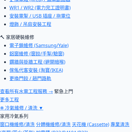
WR1 / WR2 (電力完工證明書)
安裝電掣 / USB 插座 / 拖電位
燈飾 / 吊扇安裝工程
🔨 家居硬裝維修
電子鎖維修 (Samsung/Yale)
鋁窗維修 (窗鉸/手掣/驗窗)
鑽牆與掛牆工程 (避開暗喉)
傢俬代客安裝 (淘寶/IKEA)
更換門鉸 / 趟門路軌
查看所有水電工程服務 →
緊急上門
更多工程
❄
冷氣維修 / 清洗
▼
家用冷氣系列
窗口機維修/清洗
分體機維修/清洗
天花機 (Cassette)
專業清洗