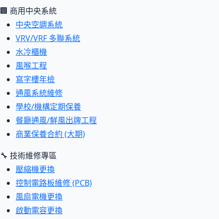
🏢 商用中央系統
中央空調系統
VRV/VRF 多聯系統
水冷櫃機
風喉工程
寫字樓年檢
通風系統維修
學校/機構定期保養
餐廳通風/鮮風出牌工程
商業保養合約 (大期)
🔧 技術維修專區
壓縮機更換
控制電路板維修 (PCB)
風扇電機更換
啟動電容更換