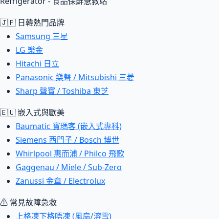
Refrigerator - 食品保鮮急救站
🇯🇵 日韓熱門品牌
Samsung 三星
LG 樂金
Hitachi 日立
Panasonic 樂聲 / Mitsubishi 三菱
Sharp 聲寶 / Toshiba 東芝
🇪🇺 嵌入式與歐美
Baumatic 寶瑪客 (嵌入式專科)
Siemens 西門子 / Bosch 博世
Whirlpool 惠而浦 / Philco 飛歌
Gaggenau / Miele / Sub-Zero
Zanussi 金章 / Electrolux
⚠ 常見故障急救
上格凍下格唔凍 (風扇/溶雪)