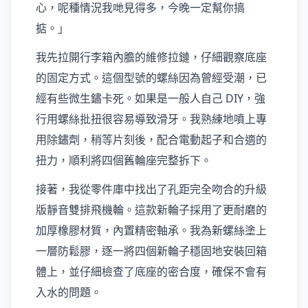
心，呢種情況我哋見得多，今晚一定幫你搞
掂。」
我先拉開行李箱內膽的維修拉鏈，仔細觀察底座
的固定方式。這個型號的螺絲因為曾經受潮，已
經有些微生鏽卡死。如果是一般人自己 DIY，強
行用螺絲批扭很容易導致滑牙。我熟練地噴上專
用除鏽劑，稍等片刻後，配合電動起子和合適的
扭力，順利將四個舊輪座完整拆下。
接著，我從零件庫中找出了孔距完全吻合的升級
版靜音雙排飛機輪。這款新輪子採用了更耐磨的
加厚橡膠材質，內置精密軸承。我為新螺絲塗上
一層防鬆膠，逐一將四個新輪子穩固地安裝回箱
體上，並仔細檢查了底座的密合度，確保不會有
入水的問題。