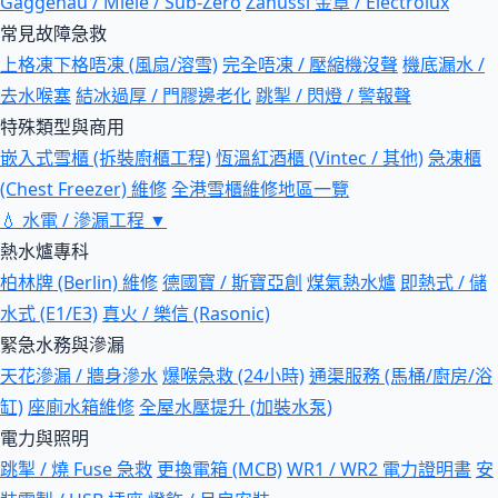
Gaggenau / Miele / Sub-Zero
Zanussi 金章 / Electrolux
常見故障急救
上格凍下格唔凍 (風扇/溶雪)
完全唔凍 / 壓縮機沒聲
機底漏水 /
去水喉塞
結冰過厚 / 門膠邊老化
跳掣 / 閃燈 / 警報聲
特殊類型與商用
嵌入式雪櫃 (拆裝廚櫃工程)
恆溫紅酒櫃 (Vintec / 其他)
急凍櫃
(Chest Freezer) 維修
全港雪櫃維修地區一覽
💧
水電 / 滲漏工程
▼
熱水爐專科
柏林牌 (Berlin) 維修
德國寶 / 斯寶亞創
煤氣熱水爐
即熱式 / 儲
水式 (E1/E3)
真火 / 樂信 (Rasonic)
緊急水務與滲漏
天花滲漏 / 牆身滲水
爆喉急救 (24小時)
通渠服務 (馬桶/廚房/浴
缸)
座廁水箱維修
全屋水壓提升 (加裝水泵)
電力與照明
跳掣 / 燒 Fuse 急救
更換電箱 (MCB)
WR1 / WR2 電力證明書
安