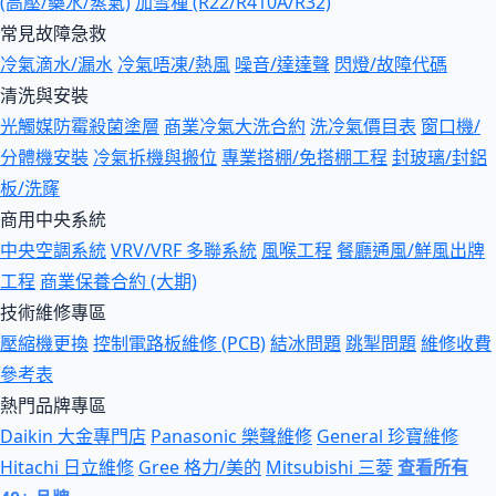
(高壓/藥水/蒸氣)
加雪種 (R22/R410A/R32)
常見故障急救
冷氣滴水/漏水
冷氣唔凍/熱風
噪音/達達聲
閃燈/故障代碼
清洗與安裝
光觸媒防霉殺菌塗層
商業冷氣大洗合約
洗冷氣價目表
窗口機/
分體機安裝
冷氣拆機與搬位
專業搭棚/免搭棚工程
封玻璃/封鋁
板/洗窿
商用中央系統
中央空調系統
VRV/VRF 多聯系統
風喉工程
餐廳通風/鮮風出牌
工程
商業保養合約 (大期)
技術維修專區
壓縮機更換
控制電路板維修 (PCB)
結冰問題
跳掣問題
維修收費
參考表
熱門品牌專區
Daikin 大金專門店
Panasonic 樂聲維修
General 珍寶維修
Hitachi 日立維修
Gree 格力/美的
Mitsubishi 三菱
查看所有