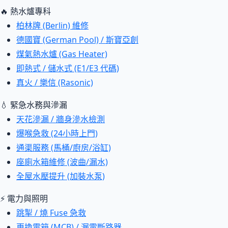
🔥 熱水爐專科
柏林牌 (Berlin) 維修
德國寶 (German Pool) / 斯寶亞創
煤氣熱水爐 (Gas Heater)
即熱式 / 儲水式 (E1/E3 代碼)
真火 / 樂信 (Rasonic)
💧 緊急水務與滲漏
天花滲漏 / 牆身滲水檢測
爆喉急救 (24小時上門)
通渠服務 (馬桶/廚房/浴缸)
座廁水箱維修 (波曲/漏水)
全屋水壓提升 (加裝水泵)
⚡ 電力與照明
跳掣 / 燒 Fuse 急救
更換電箱 (MCB) / 漏電斷路器