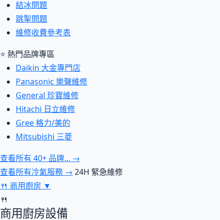
結冰問題
跳掣問題
維修收費參考表
⭐ 熱門品牌專區
Daikin 大金專門店
Panasonic 樂聲維修
General 珍寶維修
Hitachi 日立維修
Gree 格力/美的
Mitsubishi 三菱
查看所有 40+ 品牌... →
查看所有冷氣服務 →
24H 緊急維修
🍴
商用廚房
▼
🍴
商用廚房設備