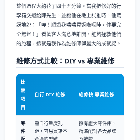
整個過程大約花了四十五分鐘。當我把修好的行
李箱交還給陳先生，並讓他在地上試推時，他驚
訝地說：「嘩！順過我啱啱買返嚟嗰陣，仲要完
全無聲！」看著客人滿意地離開，能夠拯救他們
的旅程，這就是我作為維修師傅最大的成就感。
維修方式比較：DIY vs 專業維修
比
較
自行 DIY 維修
維修快 專業維修
項
目
零
需自行量度孔
擁有龐大零件庫，
件
距，容易買錯不
精準配對各大品牌
配
合適的型號
及雜牌