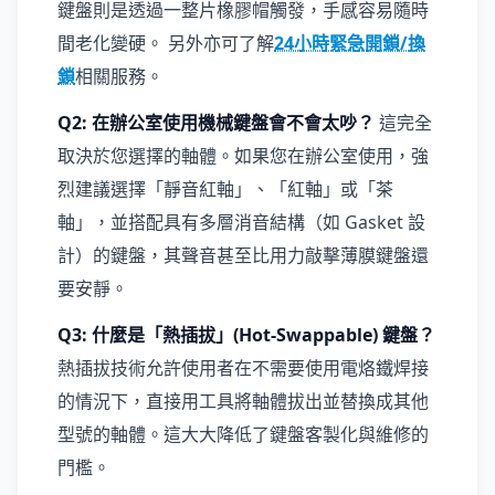
鍵盤則是透過一整片橡膠帽觸發，手感容易隨時
間老化變硬。 另外亦可了解
24小時緊急開鎖/換
鎖
相關服務。
Q2: 在辦公室使用機械鍵盤會不會太吵？
這完全
取決於您選擇的軸體。如果您在辦公室使用，強
烈建議選擇「靜音紅軸」、「紅軸」或「茶
軸」，並搭配具有多層消音結構（如 Gasket 設
計）的鍵盤，其聲音甚至比用力敲擊薄膜鍵盤還
要安靜。
Q3: 什麼是「熱插拔」(Hot-Swappable) 鍵盤？
熱插拔技術允許使用者在不需要使用電烙鐵焊接
的情況下，直接用工具將軸體拔出並替換成其他
型號的軸體。這大大降低了鍵盤客製化與維修的
門檻。