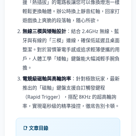
援「熱插拔」的電路板讓您可以像換燈泡一樣
輕鬆更換軸體。辦公時換上靜音紅軸，回家打
遊戲換上爽脆的段落軸，隨心所欲。
無線三模與矮軸設計
：結合 2.4GHz 無線、藍
牙與有線的「三模」連線，確保低延遲且桌面
整潔。對於習慣筆電手感或追求輕薄便攜的用
戶，人體工學「矮軸」鍵盤能大幅減輕手腕負
擔。
電競級磁軸與高輪詢率
：針對極致玩家，最新
推出的「磁軸」鍵盤支援自訂觸發鍵程
（Rapid Trigger），搭配 8KHz 的超高輪詢
率，實現毫秒級的精準操控，徹底告別卡頓。
📑 文章目錄