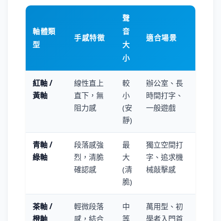
聲
軸體類
音
手感特徵
適合場景
型
大
小
紅軸 /
線性直上
較
辦公室、長
黃軸
直下，無
小
時間打字、
阻力感
(安
一般遊戲
靜)
青軸 /
段落感強
最
獨立空間打
綠軸
烈，清脆
大
字、追求機
確認感
(清
械敲擊感
脆)
茶軸 /
輕微段落
中
萬用型、初
橙軸
感，結合
等
學者入門首