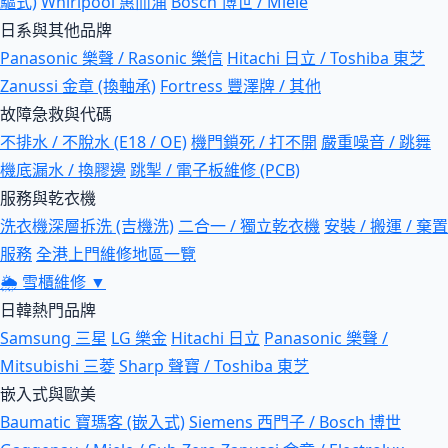
驅式)
Whirlpool 惠而浦
Bosch 博世 / Miele
日系與其他品牌
Panasonic 樂聲 / Rasonic 樂信
Hitachi 日立 / Toshiba 東芝
Zanussi 金章 (換軸承)
Fortress 豐澤牌 / 其他
故障急救與代碼
不排水 / 不脫水 (E18 / OE)
機門鎖死 / 打不開
嚴重噪音 / 跳舞
機底漏水 / 換膠邊
跳掣 / 電子板維修 (PCB)
服務與乾衣機
洗衣機深層拆洗 (吉機洗)
二合一 / 獨立乾衣機
安裝 / 搬運 / 棄置
服務
全港上門維修地區一覽
🌦
雪櫃維修
▼
日韓熱門品牌
Samsung 三星
LG 樂金
Hitachi 日立
Panasonic 樂聲 /
Mitsubishi 三菱
Sharp 聲寶 / Toshiba 東芝
嵌入式與歐美
Baumatic 寶瑪客 (嵌入式)
Siemens 西門子 / Bosch 博世