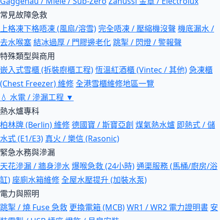
Gaggenau / Miele / Sub-Zero
Zanussi 金章 / Electrolux
常見故障急救
上格凍下格唔凍 (風扇/溶雪)
完全唔凍 / 壓縮機沒聲
機底漏水 /
去水喉塞
結冰過厚 / 門膠邊老化
跳掣 / 閃燈 / 警報聲
特殊類型與商用
嵌入式雪櫃 (拆裝廚櫃工程)
恆溫紅酒櫃 (Vintec / 其他)
急凍櫃
(Chest Freezer) 維修
全港雪櫃維修地區一覽
💧
水電 / 滲漏工程
▼
熱水爐專科
柏林牌 (Berlin) 維修
德國寶 / 斯寶亞創
煤氣熱水爐
即熱式 / 儲
水式 (E1/E3)
真火 / 樂信 (Rasonic)
緊急水務與滲漏
天花滲漏 / 牆身滲水
爆喉急救 (24小時)
通渠服務 (馬桶/廚房/浴
缸)
座廁水箱維修
全屋水壓提升 (加裝水泵)
電力與照明
跳掣 / 燒 Fuse 急救
更換電箱 (MCB)
WR1 / WR2 電力證明書
安