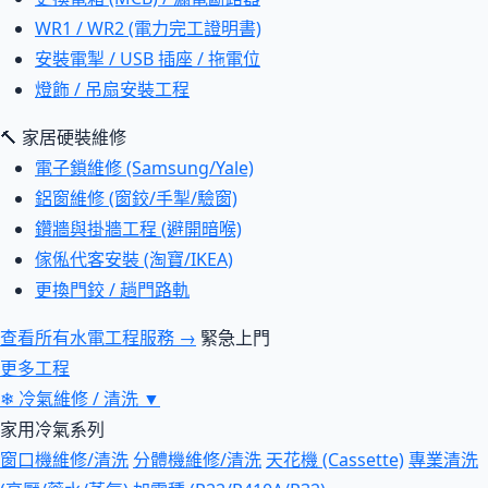
WR1 / WR2 (電力完工證明書)
安裝電掣 / USB 插座 / 拖電位
燈飾 / 吊扇安裝工程
🔨 家居硬裝維修
電子鎖維修 (Samsung/Yale)
鋁窗維修 (窗鉸/手掣/驗窗)
鑽牆與掛牆工程 (避開暗喉)
傢俬代客安裝 (淘寶/IKEA)
更換門鉸 / 趟門路軌
查看所有水電工程服務 →
緊急上門
更多工程
❄
冷氣維修 / 清洗
▼
家用冷氣系列
窗口機維修/清洗
分體機維修/清洗
天花機 (Cassette)
專業清洗