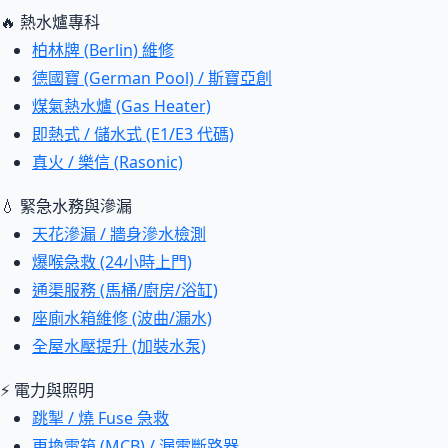
🔥 熱水爐專科
柏林牌 (Berlin) 維修
德國寶 (German Pool) / 斯寶亞創
煤氣熱水爐 (Gas Heater)
即熱式 / 儲水式 (E1/E3 代碼)
真火 / 樂信 (Rasonic)
💧 緊急水務與滲漏
天花滲漏 / 牆身滲水檢測
爆喉急救 (24小時上門)
通渠服務 (馬桶/廚房/浴缸)
座廁水箱維修 (波曲/漏水)
全屋水壓提升 (加裝水泵)
⚡ 電力與照明
跳掣 / 燒 Fuse 急救
更換電箱 (MCB) / 漏電斷路器