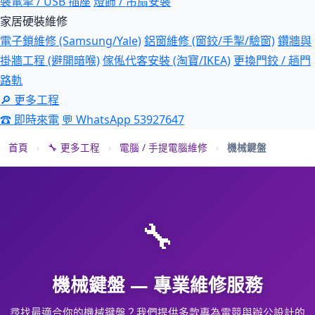
裝電掣 / USB 插座
燈飾 / 吊扇安裝
家居硬裝維修
電子鎖維修 (Samsung/Yale)
鋁窗維修 (窗鉸/手掣/驗窗)
鑽牆與
掛牆工程 (避開暗喉)
傢俬代客安裝 (淘寶/IKEA)
更換門鉸 / 趟門
路軌
🔎 更多工程
☎ 即時來電
💬 WhatsApp 53927647
首頁
›
🔧 更多工程
›
電腦 / 手提電腦維修
›
機械鍵盤
🔧
機械鍵盤 — 專業維修服務
尋找最適合你的機械鍵盤？我們提供多款專為電競與辦公設計的