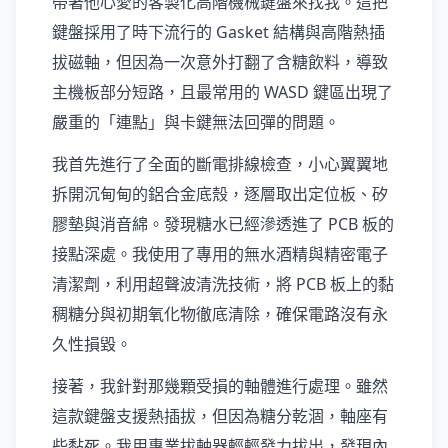
帶著他心愛的客製化高階機械鍵盤來找我。這把
鍵盤採用了時下流行的 Gasket 結構與高階熱插
拔磁軸，但因為一次意外打翻了含糖飲料，導致
主機板部分短路，且最常用的 WASD 鍵區出現了
嚴重的「連點」與卡鍵無法回彈的問題。
我首先進行了全面的斷電排線檢查，小心翼翼地
拆開沉甸甸的鋁合金底殼，逐層取出定位板、矽
膠墊與消音綿。發現糖水已經滲透進了 PCB 板的
接點深處。我使用了專用的無水酒精與精密電子
清潔劑，利用超聲波清洗技術，將 PCB 板上的黏
稠糖分與初期氧化物徹底清除，確保電路沒有永
久性損毀。
接著，我針對那幾顆受損的軸體進行處理。雖然
這款鍵盤支援熱插拔，但因為糖分乾涸，軸座有
些黏死。我用專業拔軸器輕輕發力拔出，發現內