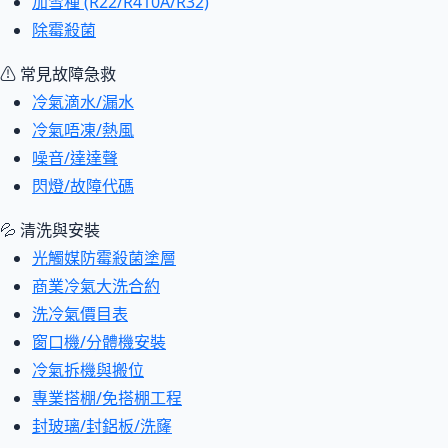
加雪種 (R22/R410A/R32)
除霉殺菌
⚠ 常見故障急救
冷氣滴水/漏水
冷氣唔凍/熱風
噪音/達達聲
閃燈/故障代碼
💦 清洗與安裝
光觸媒防霉殺菌塗層
商業冷氣大洗合約
洗冷氣價目表
窗口機/分體機安裝
冷氣拆機與搬位
專業搭棚/免搭棚工程
封玻璃/封鋁板/洗窿