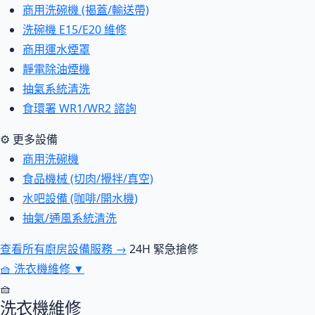
商用洗碗機 (揭蓋/輸送帶)
洗碗機 E15/E20 維修
商用運水煙罩
靜電除油煙機
抽氣系統清洗
食環署 WR1/WR2 諮詢
⚙ 更多設備
商用洗碗機
食品機械 (切肉/攪拌/真空)
水吧設備 (咖啡/開水機)
抽氣/通風系統清洗
查看所有廚房設備服務 →
24H 緊急搶修
🧺
洗衣機維修
▼
🧺
洗衣機維修