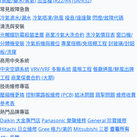
(高壓/藥水/蒸氣)
加雪種 (R22/R410A/R32)
常見故障急救
冷氣滴水/漏水
冷氣唔凍/熱風
噪音/達達聲
閃燈/故障代碼
清洗與安裝
光觸媒防霉殺菌塗層
商業冷氣大洗合約
洗冷氣價目表
窗口機/
分體機安裝
冷氣拆機與搬位
專業搭棚/免搭棚工程
封玻璃/封鋁
板/洗窿
商用中央系統
中央空調系統
VRV/VRF 多聯系統
風喉工程
餐廳通風/鮮風出牌
工程
商業保養合約 (大期)
技術維修專區
壓縮機更換
控制電路板維修 (PCB)
結冰問題
跳掣問題
維修收費
參考表
熱門品牌專區
Daikin 大金專門店
Panasonic 樂聲維修
General 珍寶維修
Hitachi 日立維修
Gree 格力/美的
Mitsubishi 三菱
查看所有