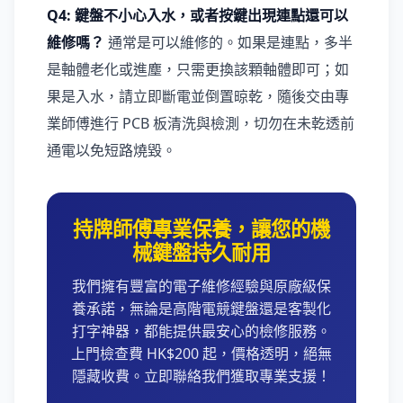
Q4: 鍵盤不小心入水，或者按鍵出現連點還可以
維修嗎？
通常是可以維修的。如果是連點，多半
是軸體老化或進塵，只需更換該顆軸體即可；如
果是入水，請立即斷電並倒置晾乾，隨後交由專
業師傅進行 PCB 板清洗與檢測，切勿在未乾透前
通電以免短路燒毀。
持牌師傅專業保養，讓您的機
械鍵盤持久耐用
我們擁有豐富的電子維修經驗與原廠級保
養承諾，無論是高階電競鍵盤還是客製化
打字神器，都能提供最安心的檢修服務。
上門檢查費 HK$200 起，價格透明，絕無
隱藏收費。立即聯絡我們獲取專業支援！