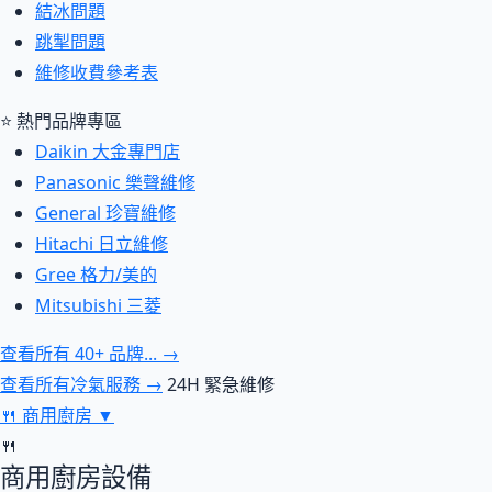
結冰問題
跳掣問題
維修收費參考表
⭐ 熱門品牌專區
Daikin 大金專門店
Panasonic 樂聲維修
General 珍寶維修
Hitachi 日立維修
Gree 格力/美的
Mitsubishi 三菱
查看所有 40+ 品牌... →
查看所有冷氣服務 →
24H 緊急維修
🍴
商用廚房
▼
🍴
商用廚房設備