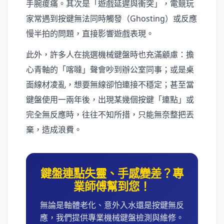
手腕痠痛。其次是「遊戲延遲與衝突」，電競玩
家常遇到按鍵無法同時觸發（Ghosting）或反應
慢半拍的問題，直接影響遊戲表現。
此外，許多人在挑選機械鍵盤時也充滿顧慮：擔
心青軸的「喀噠」聲會吵到辦公室同事；或是桌
面線材凌亂，想要無線卻怕連接不穩定；甚至當
鍵盤使用一兩年後，出現某幾個按鍵「連點」或
完全無反應時，往往不知所措，只能無奈整把丟
棄，造成浪費。
鍵盤連點失靈、手感變差？專
業師傅幫到您！
無論是軸體老化、意外入水還是按鍵無反
應，我們提供專業機械鍵盤檢測與維修。