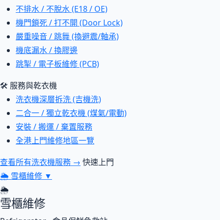
不排水 / 不脫水 (E18 / OE)
機門鎖死 / 打不開 (Door Lock)
嚴重噪音 / 跳舞 (換避震/軸承)
機底漏水 / 換膠邊
跳掣 / 電子板維修 (PCB)
🛠 服務與乾衣機
洗衣機深層拆洗 (吉機洗)
二合一 / 獨立乾衣機 (煤氣/電動)
安裝 / 搬運 / 棄置服務
全港上門維修地區一覽
查看所有洗衣機服務 →
快速上門
🌦
雪櫃維修
▼
🌦
雪櫃維修