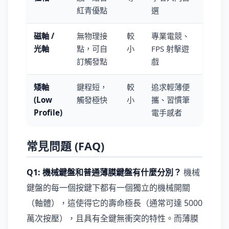
紅青優點
選
磁軸 /
無物理接
較
專業電競、
光軸
點，可自
小
FPS 射擊遊
訂觸發點
戲
矮軸
鍵程短，
較
追求輕薄便
(Low
觸發極快
小
攜、習慣筆
Profile)
電手感者
常見問題 (FAQ)
Q1: 機械鍵盤和普通薄膜鍵盤有什麼分別？
機械
鍵盤的每一個按鍵下都有一個獨立的機械開關
（軸體），這使得它的壽命極長（通常可達 5000
萬次按壓），且具有全鍵無衝突的特性。而薄膜