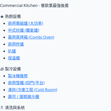
Commercial Kitchen - 餐飲業最強後盾
🔥 熱廚設備
商用電磁爐 (大功率)
中式炒爐 (鑊氣爐)
萬用蒸烤箱 (Combi Oven)
商用炸爐
扒爐
保溫櫃
🧊 製冷設備
製冰機維修
商用雪櫃 (四門/平台)
凍房/冷庫工程 (Cold Room)
壽司 / 蛋糕展示櫃
🚿 清洗與系統