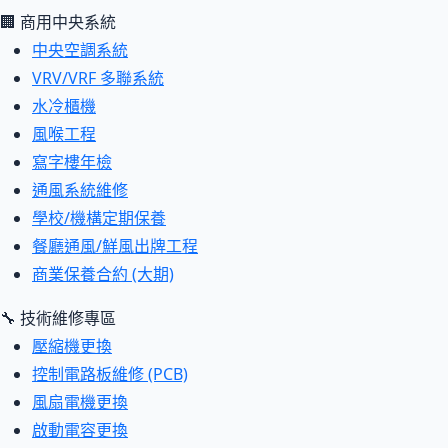
🏢 商用中央系統
中央空調系統
VRV/VRF 多聯系統
水冷櫃機
風喉工程
寫字樓年檢
通風系統維修
學校/機構定期保養
餐廳通風/鮮風出牌工程
商業保養合約 (大期)
🔧 技術維修專區
壓縮機更換
控制電路板維修 (PCB)
風扇電機更換
啟動電容更換