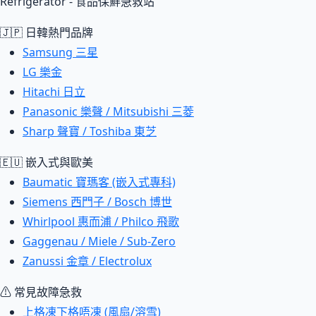
Refrigerator - 食品保鮮急救站
🇯🇵 日韓熱門品牌
Samsung 三星
LG 樂金
Hitachi 日立
Panasonic 樂聲 / Mitsubishi 三菱
Sharp 聲寶 / Toshiba 東芝
🇪🇺 嵌入式與歐美
Baumatic 寶瑪客 (嵌入式專科)
Siemens 西門子 / Bosch 博世
Whirlpool 惠而浦 / Philco 飛歌
Gaggenau / Miele / Sub-Zero
Zanussi 金章 / Electrolux
⚠ 常見故障急救
上格凍下格唔凍 (風扇/溶雪)