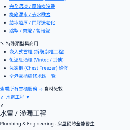
完全唔凍 / 壓縮機沒聲
機底漏水 / 去水喉塞
結冰過厚 / 門膠邊老化
跳掣 / 閃燈 / 警報聲
🔧 特殊類型與商用
嵌入式雪櫃 (拆裝廚櫃工程)
恆溫紅酒櫃 (Vintec / 其他)
急凍櫃 (Chest Freezer) 維修
全港雪櫃維修地區一覽
查看所有雪櫃服務 →
食材急救
💧
水電工程
▼
💧
水電 / 滲漏工程
Plumbing & Engineering - 房屋硬體全能醫生