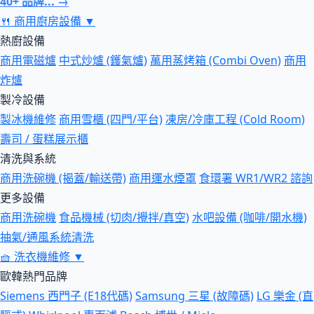
40+ 品牌... →
🍴
商用廚房設備
▼
熱廚設備
商用電磁爐
中式炒爐 (鑊氣爐)
萬用蒸烤箱 (Combi Oven)
商用
炸爐
製冷設備
製冰機維修
商用雪櫃 (四門/平台)
凍房/冷庫工程 (Cold Room)
壽司 / 蛋糕展示櫃
清洗與系統
商用洗碗機 (揭蓋/輸送帶)
商用運水煙罩
食環署 WR1/WR2 諮詢
更多設備
商用洗碗機
食品機械 (切肉/攪拌/真空)
水吧設備 (咖啡/開水機)
抽氣/通風系統清洗
🧺
洗衣機維修
▼
歐韓熱門品牌
Siemens 西門子 (E18代碼)
Samsung 三星 (故障碼)
LG 樂金 (直