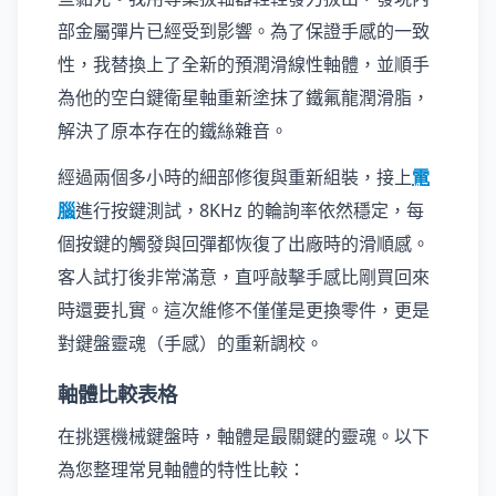
部金屬彈片已經受到影響。為了保證手感的一致
性，我替換上了全新的預潤滑線性軸體，並順手
為他的空白鍵衛星軸重新塗抹了鐵氟龍潤滑脂，
解決了原本存在的鐵絲雜音。
經過兩個多小時的細部修復與重新組裝，接上
電
腦
進行按鍵測試，8KHz 的輪詢率依然穩定，每
個按鍵的觸發與回彈都恢復了出廠時的滑順感。
客人試打後非常滿意，直呼敲擊手感比剛買回來
時還要扎實。這次維修不僅僅是更換零件，更是
對鍵盤靈魂（手感）的重新調校。
軸體比較表格
在挑選機械鍵盤時，軸體是最關鍵的靈魂。以下
為您整理常見軸體的特性比較：