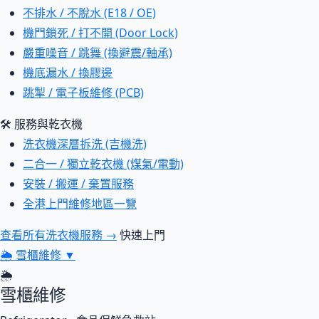
不排水 / 不脫水 (E18 / OE)
機門鎖死 / 打不開 (Door Lock)
嚴重噪音 / 跳舞 (換避震/軸承)
機底漏水 / 換膠邊
跳掣 / 電子板維修 (PCB)
🛠 服務與乾衣機
洗衣機深層拆洗 (吉機洗)
二合一 / 獨立乾衣機 (煤氣/電動)
安裝 / 搬運 / 棄置服務
全港上門維修地區一覽
查看所有洗衣機服務 →
快速上門
🌦
雪櫃維修
▼
🌦
雪櫃維修