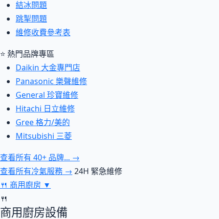
結冰問題
跳掣問題
維修收費參考表
⭐ 熱門品牌專區
Daikin 大金專門店
Panasonic 樂聲維修
General 珍寶維修
Hitachi 日立維修
Gree 格力/美的
Mitsubishi 三菱
查看所有 40+ 品牌... →
查看所有冷氣服務 →
24H 緊急維修
🍴
商用廚房
▼
🍴
商用廚房設備