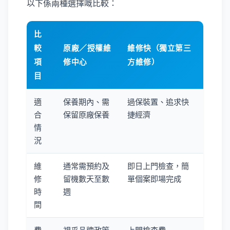
以下係兩種選擇嘅比較：
比
較
原廠／授權維
維修快（獨立第三
項
修中心
方維修）
目
適
保養期內、需
過保裝置、追求快
合
保留原廠保養
捷經濟
情
況
維
通常需預約及
即日上門檢查，簡
修
留機數天至數
單個案即場完成
時
週
間