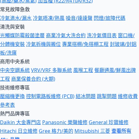
(高壓/藥水/蒸氣)
加雪種 (R22/R410A/R32)
常見故障急救
冷氣滴水/漏水
冷氣唔凍/熱風
噪音/達達聲
閃燈/故障代碼
清洗與安裝
光觸媒防霉殺菌塗層
商業冷氣大洗合約
洗冷氣價目表
窗口機/
分體機安裝
冷氣拆機與搬位
專業搭棚/免搭棚工程
封玻璃/封鋁
板/洗窿
商用中央系統
中央空調系統
VRV/VRF 多聯系統
風喉工程
餐廳通風/鮮風出牌
工程
商業保養合約 (大期)
技術維修專區
壓縮機更換
控制電路板維修 (PCB)
結冰問題
跳掣問題
維修收費
參考表
熱門品牌專區
Daikin 大金專門店
Panasonic 樂聲維修
General 珍寶維修
Hitachi 日立維修
Gree 格力/美的
Mitsubishi 三菱
查看所有