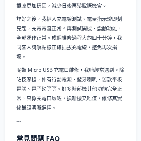
插座更加穩固，減少日後再鬆脫嘅機會。
焊好之後，我插入充電線測試。電量指示燈即刻
亮起，充電電流正常。再測試開機、震動功能，
全部運作正常。成個維修過程大約四十分鐘，我
同客人講解點樣正確插拔充電線，避免再次損
壞。
呢類 Micro USB 充電口維修，我哋經常遇到。除
咗按摩槍，仲有行動電源、藍牙喇叭、舊款平板
電腦、電子磅等等。好多時部機其他功能完全正
常，只係充電口壞咗，換新機又唔值，維修其實
係最經濟嘅選擇。
---
常見問題 FAQ