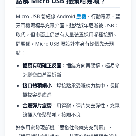
點解 Micro USB 插頭咁易壞？
Micro USB 曾經係 Android
手機
、行動電源、藍
牙耳機嘅標準充電介面。雖然近年逐漸被 USB-C
取代，但市面上仍然有大量裝置採用呢種接頭。
問題係，Micro USB 嘅設計本身有幾個先天弱
點：
插頭有明確正反面
：插錯方向再硬撐，極易令
針腳彎曲甚至折斷
接口體積細小
：焊接點承受嘅應力集中，長期
插拔容易虛焊
金屬彈片疲勞
：用得耐，彈片失去彈性，充電
線插入後鬆鬆哋，接觸不良
好多用家發現部機「要撳住條線先充到電」、