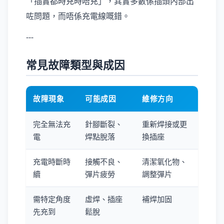
「插實都時充時唔充」，其實多數係插頭內部出
咗問題，而唔係充電線嘅錯。
---
常見故障類型與成因
故障現象
可能成因
維修方向
完全無法充
針腳斷裂、
重新焊接或更
電
焊點脫落
換插座
充電時斷時
接觸不良、
清潔氧化物、
續
彈片疲勞
調整彈片
需特定角度
虛焊、插座
補焊加固
先充到
鬆脫