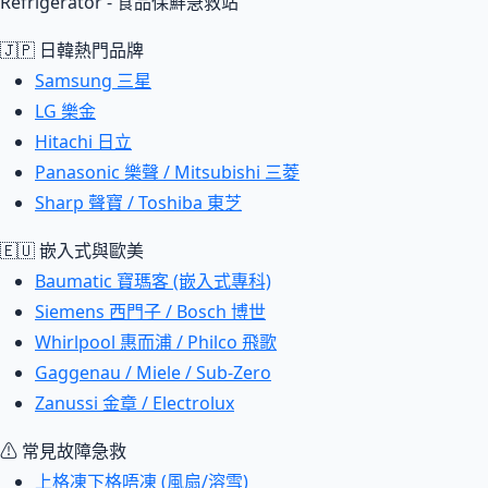
Refrigerator - 食品保鮮急救站
🇯🇵 日韓熱門品牌
Samsung 三星
LG 樂金
Hitachi 日立
Panasonic 樂聲 / Mitsubishi 三菱
Sharp 聲寶 / Toshiba 東芝
🇪🇺 嵌入式與歐美
Baumatic 寶瑪客 (嵌入式專科)
Siemens 西門子 / Bosch 博世
Whirlpool 惠而浦 / Philco 飛歌
Gaggenau / Miele / Sub-Zero
Zanussi 金章 / Electrolux
⚠ 常見故障急救
上格凍下格唔凍 (風扇/溶雪)