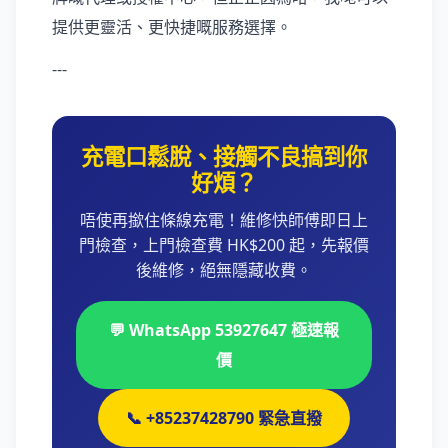
提供更靈活、更快捷嘅服務選擇。
---
充電口鬆脫、接觸不良搞到你
好煩？
唔使再撳住條線充電！維修快師傅即日上
門檢查，上門檢查費 HK$200 起，先報價
後維修，絕無隱藏收費。
💬 WhatsApp 53927647 極速報
價
📞 +85237428790 緊急直撥