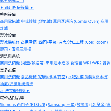
40+ 品牌... →
🍴
商用廚房設備
▼
熱廚設備
商用電磁爐
中式炒爐 (鑊氣爐)
萬用蒸烤箱 (Combi Oven)
商用
炸爐
製冷設備
製冰機維修
商用雪櫃 (四門/平台)
凍房/冷庫工程 (Cold Room)
壽司 / 蛋糕展示櫃
清洗與系統
商用洗碗機 (揭蓋/輸送帶)
商用運水煙罩
食環署 WR1/WR2 諮詢
更多設備
商用洗碗機
食品機械 (切肉/攪拌/真空)
水吧設備 (咖啡/開水機)
抽氣/通風系統清洗
🧺
洗衣機維修
▼
歐韓熱門品牌
Siemens 西門子 (E18代碼)
Samsung 三星 (故障碼)
LG 樂金 (直