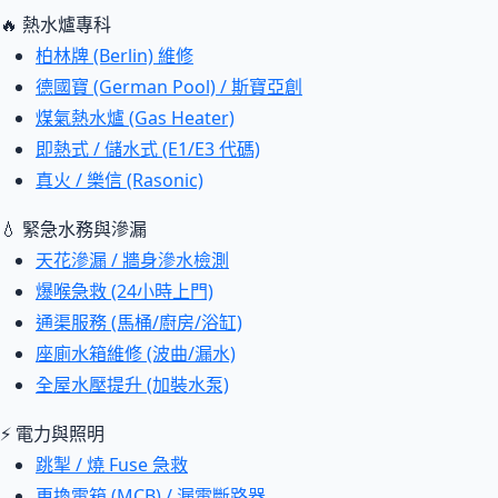
🔥 熱水爐專科
柏林牌 (Berlin) 維修
德國寶 (German Pool) / 斯寶亞創
煤氣熱水爐 (Gas Heater)
即熱式 / 儲水式 (E1/E3 代碼)
真火 / 樂信 (Rasonic)
💧 緊急水務與滲漏
天花滲漏 / 牆身滲水檢測
爆喉急救 (24小時上門)
通渠服務 (馬桶/廚房/浴缸)
座廁水箱維修 (波曲/漏水)
全屋水壓提升 (加裝水泵)
⚡ 電力與照明
跳掣 / 燒 Fuse 急救
更換電箱 (MCB) / 漏電斷路器