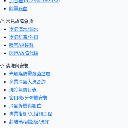
加雪種 (R22/R410A/R32)
除霉殺菌
⚠ 常見故障急救
冷氣滴水/漏水
冷氣唔凍/熱風
噪音/達達聲
閃燈/故障代碼
💦 清洗與安裝
光觸媒防霉殺菌塗層
商業冷氣大洗合約
洗冷氣價目表
窗口機/分體機安裝
冷氣拆機與搬位
專業搭棚/免搭棚工程
封玻璃/封鋁板/洗窿