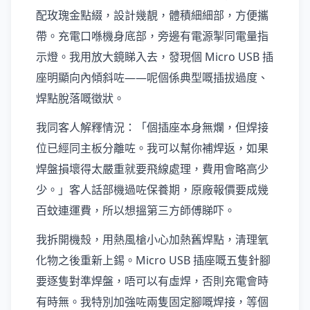
配玫瑰金點綴，設計幾靚，體積細細部，方便攜
帶。充電口喺機身底部，旁邊有電源掣同電量指
示燈。我用放大鏡睇入去，發現個 Micro USB 插
座明顯向內傾斜咗——呢個係典型嘅插拔過度、
焊點脫落嘅徵狀。
我同客人解釋情況：「個插座本身無爛，但焊接
位已經同主板分離咗。我可以幫你補焊返，如果
焊盤損壞得太嚴重就要飛線處理，費用會略高少
少。」客人話部機過咗保養期，原廠報價要成幾
百蚊連運費，所以想搵第三方師傅睇吓。
我拆開機殼，用熱風槍小心加熱舊焊點，清理氧
化物之後重新上錫。Micro USB 插座嘅五隻針腳
要逐隻對準焊盤，唔可以有虛焊，否則充電會時
有時無。我特別加強咗兩隻固定腳嘅焊接，等個