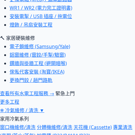
WR1 / WR2 (電力完工證明書)
安裝電掣 / USB 插座 / 拖電位
燈飾 / 吊扇安裝工程
🔨 家居硬裝維修
電子鎖維修 (Samsung/Yale)
鋁窗維修 (窗鉸/手掣/驗窗)
鑽牆與掛牆工程 (避開暗喉)
傢俬代客安裝 (淘寶/IKEA)
更換門鉸 / 趟門路軌
查看所有水電工程服務 →
緊急上門
更多工程
❄
冷氣維修 / 清洗
▼
家用冷氣系列
窗口機維修/清洗
分體機維修/清洗
天花機 (Cassette)
專業清洗