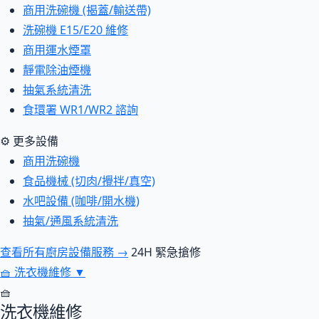
商用洗碗機 (揭蓋/輸送帶)
洗碗機 E15/E20 維修
商用運水煙罩
靜電除油煙機
抽氣系統清洗
食環署 WR1/WR2 諮詢
⚙ 更多設備
商用洗碗機
食品機械 (切肉/攪拌/真空)
水吧設備 (咖啡/開水機)
抽氣/通風系統清洗
查看所有廚房設備服務 →
24H 緊急搶修
🧺
洗衣機維修
▼
🧺
洗衣機維修