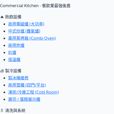
Commercial Kitchen - 餐飲業最強後盾
🔥 熱廚設備
商用電磁爐 (大功率)
中式炒爐 (鑊氣爐)
萬用蒸烤箱 (Combi Oven)
商用炸爐
扒爐
保溫櫃
🧊 製冷設備
製冰機維修
商用雪櫃 (四門/平台)
凍房/冷庫工程 (Cold Room)
壽司 / 蛋糕展示櫃
🚿 清洗與系統