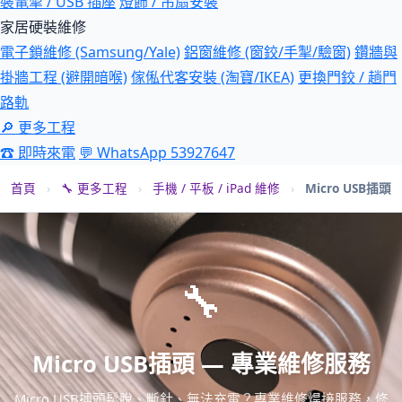
裝電掣 / USB 插座
燈飾 / 吊扇安裝
家居硬裝維修
電子鎖維修 (Samsung/Yale)
鋁窗維修 (窗鉸/手掣/驗窗)
鑽牆與
掛牆工程 (避開暗喉)
傢俬代客安裝 (淘寶/IKEA)
更換門鉸 / 趟門
路軌
🔎 更多工程
☎ 即時來電
💬 WhatsApp 53927647
首頁
›
🔧 更多工程
›
手機 / 平板 / iPad 維修
›
Micro USB插頭
🔧
Micro USB插頭 — 專業維修服務
Micro USB插頭鬆脫、斷針、無法充電？專業維修焊接服務，修