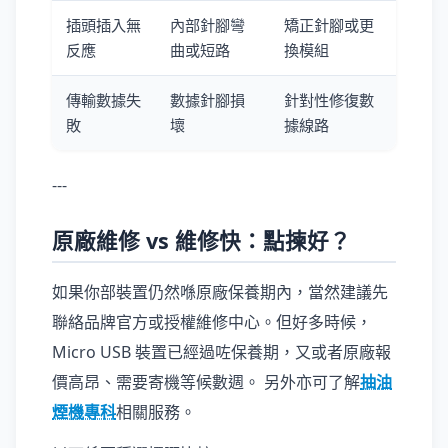
插頭插入無
內部針腳彎
矯正針腳或更
反應
曲或短路
換模組
傳輸數據失
數據針腳損
針對性修復數
敗
壞
據線路
---
原廠維修 vs 維修快：點揀好？
如果你部裝置仍然喺原廠保養期內，當然建議先
聯絡品牌官方或授權維修中心。但好多時候，
Micro USB 裝置已經過咗保養期，又或者原廠報
價高昂、需要寄機等候數週。 另外亦可了解
抽油
煙機專科
相關服務。