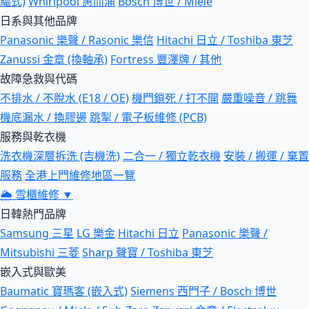
驅式)
Whirlpool 惠而浦
Bosch 博世 / Miele
日系與其他品牌
Panasonic 樂聲 / Rasonic 樂信
Hitachi 日立 / Toshiba 東芝
Zanussi 金章 (換軸承)
Fortress 豐澤牌 / 其他
故障急救與代碼
不排水 / 不脫水 (E18 / OE)
機門鎖死 / 打不開
嚴重噪音 / 跳舞
機底漏水 / 換膠邊
跳掣 / 電子板維修 (PCB)
服務與乾衣機
洗衣機深層拆洗 (吉機洗)
二合一 / 獨立乾衣機
安裝 / 搬運 / 棄置
服務
全港上門維修地區一覽
🌦
雪櫃維修
▼
日韓熱門品牌
Samsung 三星
LG 樂金
Hitachi 日立
Panasonic 樂聲 /
Mitsubishi 三菱
Sharp 聲寶 / Toshiba 東芝
嵌入式與歐美
Baumatic 寶瑪客 (嵌入式)
Siemens 西門子 / Bosch 博世