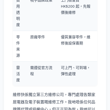
費
視乎品牌政策
上門檢查費
用
HK$200 起，先報
透
價後維修
明
度
零
原廠零件
優質兼容零件，維
件
修後設保養期
來
源
靈
需遵從官方流
可上門、可到場，
活
程
彈性處理
度
維修快係獨立第三方維修公司，專門處理各類家
居電器及電子裝置嘅維修工作。我哋唔係任何品
牌嘅代理或授權中心，但正正因為咁，我哋可以