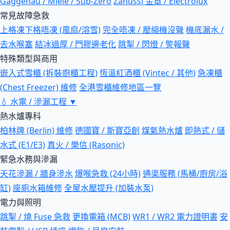
Gaggenau / Miele / Sub-Zero
Zanussi 金章 / Electrolux
常見故障急救
上格凍下格唔凍 (風扇/溶雪)
完全唔凍 / 壓縮機沒聲
機底漏水 /
去水喉塞
結冰過厚 / 門膠邊老化
跳掣 / 閃燈 / 警報聲
特殊類型與商用
嵌入式雪櫃 (拆裝廚櫃工程)
恆溫紅酒櫃 (Vintec / 其他)
急凍櫃
(Chest Freezer) 維修
全港雪櫃維修地區一覽
💧
水電 / 滲漏工程
▼
熱水爐專科
柏林牌 (Berlin) 維修
德國寶 / 斯寶亞創
煤氣熱水爐
即熱式 / 儲
水式 (E1/E3)
真火 / 樂信 (Rasonic)
緊急水務與滲漏
天花滲漏 / 牆身滲水
爆喉急救 (24小時)
通渠服務 (馬桶/廚房/浴
缸)
座廁水箱維修
全屋水壓提升 (加裝水泵)
電力與照明
跳掣 / 燒 Fuse 急救
更換電箱 (MCB)
WR1 / WR2 電力證明書
安