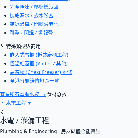
完全唔凍 / 壓縮機沒聲
機底漏水 / 去水喉塞
結冰過厚 / 門膠邊老化
跳掣 / 閃燈 / 警報聲
🔧 特殊類型與商用
嵌入式雪櫃 (拆裝廚櫃工程)
恆溫紅酒櫃 (Vintec / 其他)
急凍櫃 (Chest Freezer) 維修
全港雪櫃維修地區一覽
查看所有雪櫃服務 →
食材急救
💧
水電工程
▼
💧
水電 / 滲漏工程
Plumbing & Engineering - 房屋硬體全能醫生