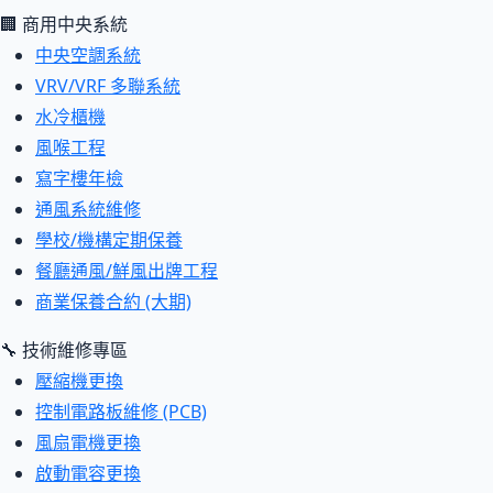
🏢 商用中央系統
中央空調系統
VRV/VRF 多聯系統
水冷櫃機
風喉工程
寫字樓年檢
通風系統維修
學校/機構定期保養
餐廳通風/鮮風出牌工程
商業保養合約 (大期)
🔧 技術維修專區
壓縮機更換
控制電路板維修 (PCB)
風扇電機更換
啟動電容更換