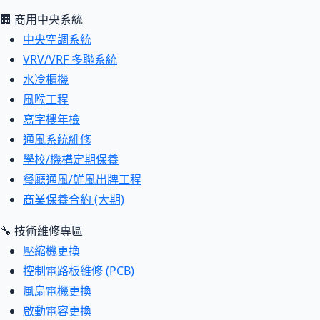
🏢 商用中央系統
中央空調系統
VRV/VRF 多聯系統
水冷櫃機
風喉工程
寫字樓年檢
通風系統維修
學校/機構定期保養
餐廳通風/鮮風出牌工程
商業保養合約 (大期)
🔧 技術維修專區
壓縮機更換
控制電路板維修 (PCB)
風扇電機更換
啟動電容更換