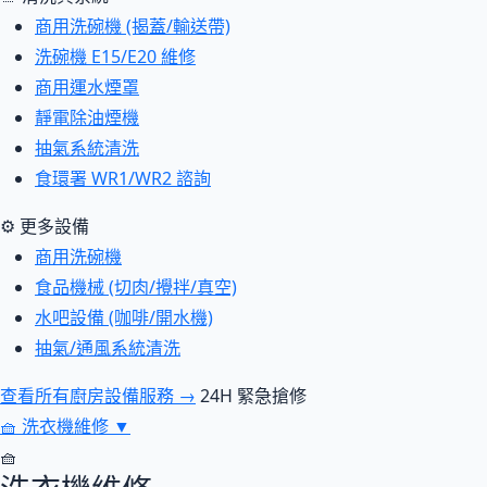
商用洗碗機 (揭蓋/輸送帶)
洗碗機 E15/E20 維修
商用運水煙罩
靜電除油煙機
抽氣系統清洗
食環署 WR1/WR2 諮詢
⚙ 更多設備
商用洗碗機
食品機械 (切肉/攪拌/真空)
水吧設備 (咖啡/開水機)
抽氣/通風系統清洗
查看所有廚房設備服務 →
24H 緊急搶修
🧺
洗衣機維修
▼
🧺