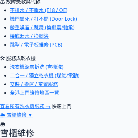
⚠ 故障急救與代碼
不排水 / 不脫水 (E18 / OE)
機門鎖死 / 打不開 (Door Lock)
嚴重噪音 / 跳舞 (換避震/軸承)
機底漏水 / 換膠邊
跳掣 / 電子板維修 (PCB)
🛠 服務與乾衣機
洗衣機深層拆洗 (吉機洗)
二合一 / 獨立乾衣機 (煤氣/電動)
安裝 / 搬運 / 棄置服務
全港上門維修地區一覽
查看所有洗衣機服務 →
快速上門
🌦
雪櫃維修
▼
🌦
雪櫃維修