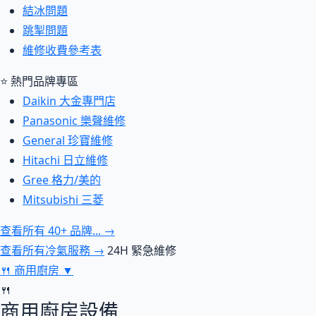
結冰問題
跳掣問題
維修收費參考表
⭐ 熱門品牌專區
Daikin 大金專門店
Panasonic 樂聲維修
General 珍寶維修
Hitachi 日立維修
Gree 格力/美的
Mitsubishi 三菱
查看所有 40+ 品牌... →
查看所有冷氣服務 →
24H 緊急維修
🍴
商用廚房
▼
🍴
商用廚房設備