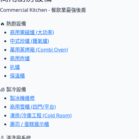
Commercial Kitchen - 餐飲業最強後盾
🔥 熱廚設備
商用電磁爐 (大功率)
中式炒爐 (鑊氣爐)
萬用蒸烤箱 (Combi Oven)
商用炸爐
扒爐
保溫櫃
🧊 製冷設備
製冰機維修
商用雪櫃 (四門/平台)
凍房/冷庫工程 (Cold Room)
壽司 / 蛋糕展示櫃
🚿 清洗與系統