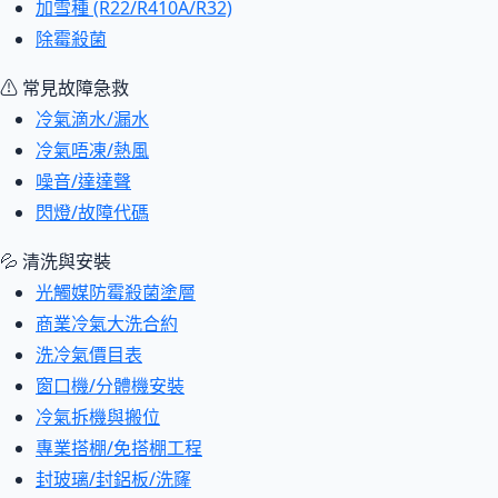
加雪種 (R22/R410A/R32)
除霉殺菌
⚠ 常見故障急救
冷氣滴水/漏水
冷氣唔凍/熱風
噪音/達達聲
閃燈/故障代碼
💦 清洗與安裝
光觸媒防霉殺菌塗層
商業冷氣大洗合約
洗冷氣價目表
窗口機/分體機安裝
冷氣拆機與搬位
專業搭棚/免搭棚工程
封玻璃/封鋁板/洗窿