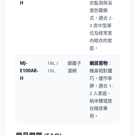
H
衣監測與浴
室防霉模
式，適合 2-
3 房中型單
位及經常室
內晾衣的家
庭。
MJ-
18L /
銀離子
蝸居恩物
：
E100AR-
10L
濾網
機身相對纖
H
巧，運作寧
靜，適合 1-
2 人家庭、
納米樓或放
在睡房專
用。