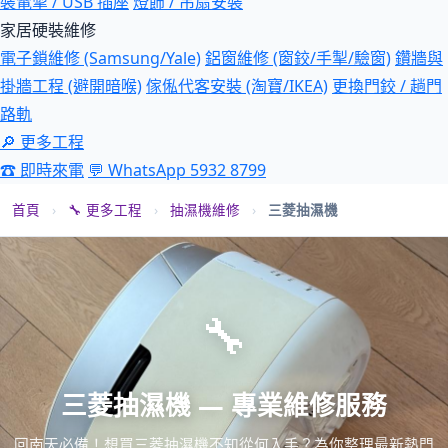
裝電掣 / USB 插座
燈飾 / 吊扇安裝
家居硬裝維修
電子鎖維修 (Samsung/Yale)
鋁窗維修 (窗鉸/手掣/驗窗)
鑽牆與
掛牆工程 (避開暗喉)
傢俬代客安裝 (淘寶/IKEA)
更換門鉸 / 趟門
路軌
🔎 更多工程
☎ 即時來電
💬 WhatsApp 5932 8799
首頁
›
🔧 更多工程
›
抽濕機維修
›
三菱抽濕機
🔧
三菱抽濕機 — 專業維修服務
回南天必備！想買三菱抽濕機不知從何入手？為你整理最新熱門