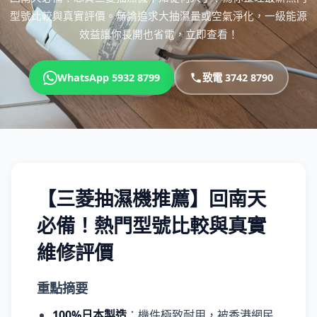
型號比較與真實評價。無論追求大抽濕量或空氣淨化，一級能源
效益讓你長開也省電，立即查看！
WhatsApp 5932 8799
致電 3742 8790
【三菱抽濕機推薦】回南天
必備！熱門型號比較與真實
維修評價
重點摘要
100%日本製造
：機件極致耐用，被香港網民