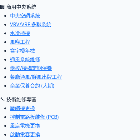
🏢 商用中央系統
中央空調系統
VRV/VRF 多聯系統
水冷櫃機
風喉工程
寫字樓年檢
通風系統維修
學校/機構定期保養
餐廳通風/鮮風出牌工程
商業保養合約 (大期)
🔧 技術維修專區
壓縮機更換
控制電路板維修 (PCB)
風扇電機更換
啟動電容更換