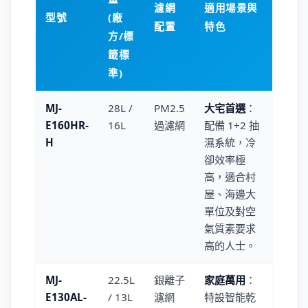
濾網
適用場景與
型號
(廠
配置
特色
方/標
籤標
準)
MJ-
28L /
PM2.5
大宅首選
：
E160HR-
16L
過濾網
配備 1+2 抽
H
濕系統，冷
卻效率極
高，適合村
屋、海邊大
單位及對空
氣質素要求
高的人士。
MJ-
22.5L
銀離子
家庭萬用
：
E130AL-
/ 13L
濾網
特設智能乾