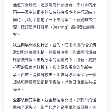
通道完全堵死。這就是為什麼機器抽不到水的原
因——濕空氣根本無法有效接觸冷排進行凝結。
同時，我用手撥動了一下風扇葉片，感覺非常生
澀，確認是摩打軸承（Bearing）磨損發出的異
響。
我立刻展開救援行動。首先，使用專用的環保清
潔劑配合高壓水槍，仔細將冷排上的頑固污垢徹
底清洗乾淨，重現原本的金屬光澤。接著，我將
損壞的風扇摩打拆下，換上原廠規格的全新軸
承。由於三菱機身較重，組裝時必須確保每一個
螺絲和避震膠墊都精準復位，以免日後產生共振
噪音。
全部裝嵌完畢後，我重新插電開機。那刺耳的怪
聲完全消失了，取而代之的是平順的微風聲。大