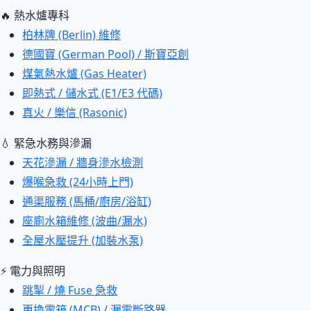
🔥 熱水爐專科
柏林牌 (Berlin) 維修
德國寶 (German Pool) / 斯寶亞創
煤氣熱水爐 (Gas Heater)
即熱式 / 儲水式 (E1/E3 代碼)
真火 / 樂信 (Rasonic)
💧 緊急水務與滲漏
天花滲漏 / 牆身滲水檢測
爆喉急救 (24小時上門)
通渠服務 (馬桶/廚房/浴缸)
座廁水箱維修 (波曲/漏水)
全屋水壓提升 (加裝水泵)
⚡ 電力與照明
跳掣 / 燒 Fuse 急救
更換電箱 (MCB) / 漏電斷路器