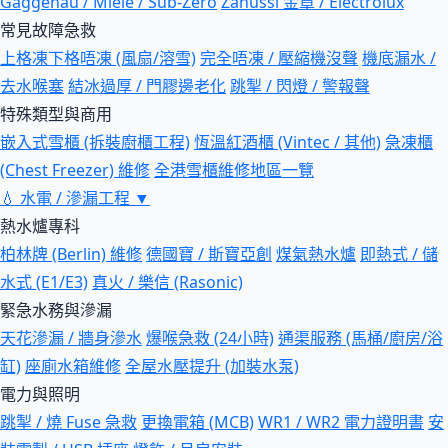
Gaggenau / Miele / Sub-Zero
Zanussi 金章 / Electrolux
常見故障急救
上格凍下格唔凍 (風扇/溶雪)
完全唔凍 / 壓縮機沒聲
機底漏水 /
去水喉塞
結冰過厚 / 門膠邊老化
跳掣 / 閃燈 / 警報聲
特殊類型與商用
嵌入式雪櫃 (拆裝廚櫃工程)
恆溫紅酒櫃 (Vintec / 其他)
急凍櫃
(Chest Freezer) 維修
全港雪櫃維修地區一覽
💧
水電 / 滲漏工程
▼
熱水爐專科
柏林牌 (Berlin) 維修
德國寶 / 斯寶亞創
煤氣熱水爐
即熱式 / 儲
水式 (E1/E3)
真火 / 樂信 (Rasonic)
緊急水務與滲漏
天花滲漏 / 牆身滲水
爆喉急救 (24小時)
通渠服務 (馬桶/廚房/浴
缸)
座廁水箱維修
全屋水壓提升 (加裝水泵)
電力與照明
跳掣 / 燒 Fuse 急救
更換電箱 (MCB)
WR1 / WR2 電力證明書
安