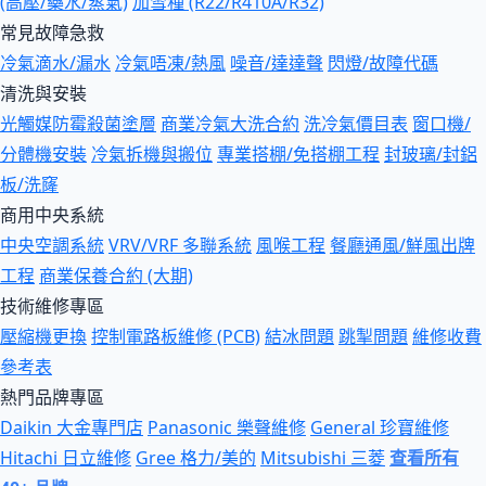
(高壓/藥水/蒸氣)
加雪種 (R22/R410A/R32)
常見故障急救
冷氣滴水/漏水
冷氣唔凍/熱風
噪音/達達聲
閃燈/故障代碼
清洗與安裝
光觸媒防霉殺菌塗層
商業冷氣大洗合約
洗冷氣價目表
窗口機/
分體機安裝
冷氣拆機與搬位
專業搭棚/免搭棚工程
封玻璃/封鋁
板/洗窿
商用中央系統
中央空調系統
VRV/VRF 多聯系統
風喉工程
餐廳通風/鮮風出牌
工程
商業保養合約 (大期)
技術維修專區
壓縮機更換
控制電路板維修 (PCB)
結冰問題
跳掣問題
維修收費
參考表
熱門品牌專區
Daikin 大金專門店
Panasonic 樂聲維修
General 珍寶維修
Hitachi 日立維修
Gree 格力/美的
Mitsubishi 三菱
查看所有