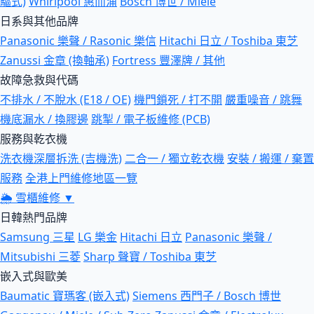
驅式)
Whirlpool 惠而浦
Bosch 博世 / Miele
日系與其他品牌
Panasonic 樂聲 / Rasonic 樂信
Hitachi 日立 / Toshiba 東芝
Zanussi 金章 (換軸承)
Fortress 豐澤牌 / 其他
故障急救與代碼
不排水 / 不脫水 (E18 / OE)
機門鎖死 / 打不開
嚴重噪音 / 跳舞
機底漏水 / 換膠邊
跳掣 / 電子板維修 (PCB)
服務與乾衣機
洗衣機深層拆洗 (吉機洗)
二合一 / 獨立乾衣機
安裝 / 搬運 / 棄置
服務
全港上門維修地區一覽
🌦
雪櫃維修
▼
日韓熱門品牌
Samsung 三星
LG 樂金
Hitachi 日立
Panasonic 樂聲 /
Mitsubishi 三菱
Sharp 聲寶 / Toshiba 東芝
嵌入式與歐美
Baumatic 寶瑪客 (嵌入式)
Siemens 西門子 / Bosch 博世