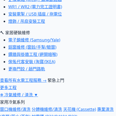
WR1 / WR2 (電力完工證明書)
安裝電掣 / USB 插座 / 拖電位
燈飾 / 吊扇安裝工程
🔨 家居硬裝維修
電子鎖維修 (Samsung/Yale)
鋁窗維修 (窗鉸/手掣/驗窗)
鑽牆與掛牆工程 (避開暗喉)
傢俬代客安裝 (淘寶/IKEA)
更換門鉸 / 趟門路軌
查看所有水電工程服務 →
緊急上門
更多工程
❄
冷氣維修 / 清洗
▼
家用冷氣系列
窗口機維修/清洗
分體機維修/清洗
天花機 (Cassette)
專業清洗