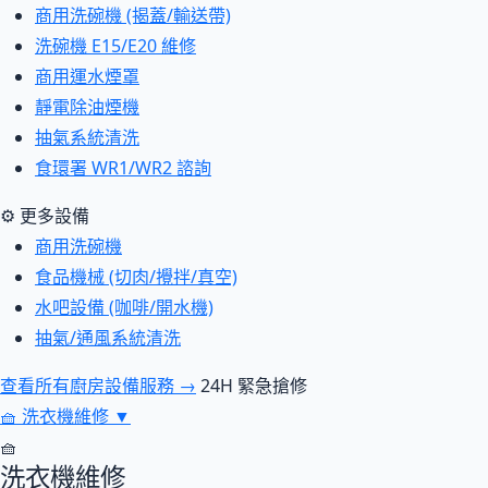
商用洗碗機 (揭蓋/輸送帶)
洗碗機 E15/E20 維修
商用運水煙罩
靜電除油煙機
抽氣系統清洗
食環署 WR1/WR2 諮詢
⚙ 更多設備
商用洗碗機
食品機械 (切肉/攪拌/真空)
水吧設備 (咖啡/開水機)
抽氣/通風系統清洗
查看所有廚房設備服務 →
24H 緊急搶修
🧺
洗衣機維修
▼
🧺
洗衣機維修