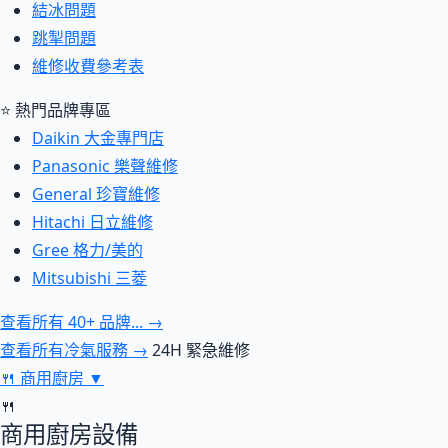
結冰問題
跳掣問題
維修收費參考表
⭐ 熱門品牌專區
Daikin 大金專門店
Panasonic 樂聲維修
General 珍寶維修
Hitachi 日立維修
Gree 格力/美的
Mitsubishi 三菱
查看所有 40+ 品牌... →
查看所有冷氣服務 →
24H 緊急維修
🍴
商用廚房
▼
🍴
商用廚房設備