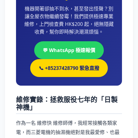
機器開著卻抽不到水，甚至發出怪聲？別
讓全屋衣物繼續發霉！我們提供極速專業
維修，上門檢查費 HK$200 起，絕無隱藏
收費，幫你即時解決潮濕煩惱。
💬 WhatsApp 極速報價
📞 +85237428790 緊急直撥
維修實錄：拯救服役七年的「日製
神機」
作為一名 維修快 維修師傅，我經常接觸各類家
電，而三菱電機的抽濕機絕對是我最愛修、也最