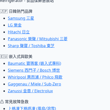
Refrigerator - 食品保鮮急救站
🇯🇵 日韓熱門品牌
Samsung 三星
LG 樂金
Hitachi 日立
Panasonic 樂聲 / Mitsubishi 三菱
Sharp 聲寶 / Toshiba 東芝
🇪🇺 嵌入式與歐美
Baumatic 寶瑪客 (嵌入式專科)
Siemens 西門子 / Bosch 博世
Whirlpool 惠而浦 / Philco 飛歌
Gaggenau / Miele / Sub-Zero
Zanussi 金章 / Electrolux
⚠ 常見故障急救
上格凍下格唔凍 (風扇/溶雪)