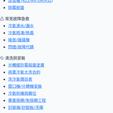
加雪種 (R22/R410A/R32)
除霉殺菌
⚠ 常見故障急救
冷氣滴水/漏水
冷氣唔凍/熱風
噪音/達達聲
閃燈/故障代碼
💦 清洗與安裝
光觸媒防霉殺菌塗層
商業冷氣大洗合約
洗冷氣價目表
窗口機/分體機安裝
冷氣拆機與搬位
專業搭棚/免搭棚工程
封玻璃/封鋁板/洗窿