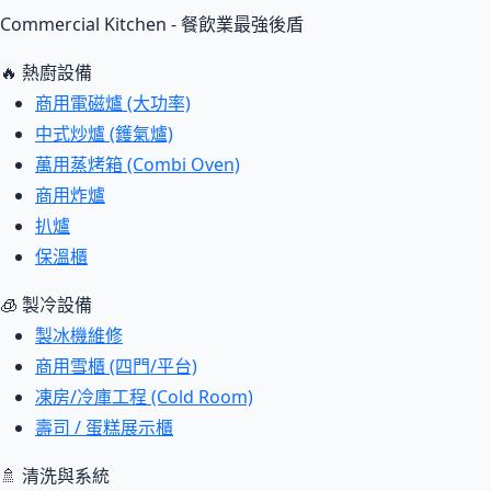
Commercial Kitchen - 餐飲業最強後盾
🔥 熱廚設備
商用電磁爐 (大功率)
中式炒爐 (鑊氣爐)
萬用蒸烤箱 (Combi Oven)
商用炸爐
扒爐
保溫櫃
🧊 製冷設備
製冰機維修
商用雪櫃 (四門/平台)
凍房/冷庫工程 (Cold Room)
壽司 / 蛋糕展示櫃
🚿 清洗與系統