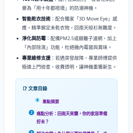
譽為「用十年都唔壞」的防潮神機。
智能乾衣技術
：配合獨家「3D Move Eye」感
應，精準鎖定未乾衣物，回南天晾衫無難度。
淨化與防霉
：配備PM2.5或銀離子濾網，加上
「內部除濕」功能，杜絕機內霉菌與異味。
專業維修支援
：若遇突發故障，專業師傅提供
極速上門檢查，收費透明，讓神機重獲新生。
📑 文章目錄
重點摘要
痛點分析：回南天來襲，你的家居準備
好未？