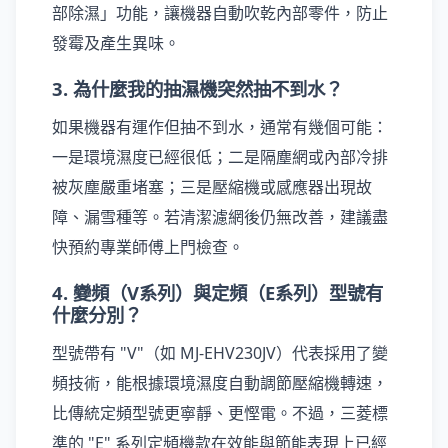
部除濕」功能，讓機器自動吹乾內部零件，防止
發霉及產生異味。
3. 為什麼我的抽濕機突然抽不到水？
如果機器有運作但抽不到水，通常有幾個可能：
一是環境濕度已經很低；二是隔塵網或內部冷排
被灰塵嚴重堵塞；三是壓縮機或感應器出現故
障、漏雪種等。若清潔濾網後仍無改善，建議盡
快預約專業師傅上門檢查。
4. 變頻（V系列）與定頻（E系列）型號有
什麼分別？
型號帶有 "V"（如 MJ-EHV230JV）代表採用了變
頻技術，能根據環境濕度自動調節壓縮機轉速，
比傳統定頻型號更寧靜、更慳電。不過，三菱標
準的 "E" 系列定頻機款在效能與節能表現上已經