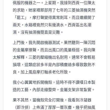
佩服的機器之一。上星期，我接到西貢一位陳太
的求助，她家裡那部用了七年的三菱抽濕機突然
「罷工」，摩打聲變得異常刺耳，而且連續開了
兩天，水箱裡竟然只有幾滴水。西貢區出名潮
濕，沒有抽濕機簡直是災難。
上門後，我先開啟機器測試，果然聽到一陣沉悶
的金屬摩擦聲，而且出風口的風量極弱。我向陳
太解釋，三菱的壓縮機出名耐用，通常不會輕易
損壞，這類症狀多半是內部積塵過多導致散熱不
良，加上風扇摩打軸承老化所致。
我小心翼翼地拆開機殼，這時不得不讚嘆日本製
造的工藝，內部走線整齊，金屬支架非常紮實。
果不其然，當機殼完全打開後，我看到冷凝器
（即冷排）上佈滿了厚厚一層灰塵，幾乎把抽風