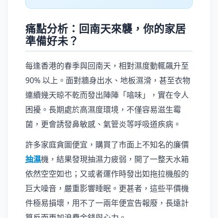
痛點分析：回南天來襲，你的家居
準備好未？
每逢香港的春季與回南天，相對濕度動輒飆升至
90% 以上。面對牆身出水、地板濕滑，甚至衣物
連續幾天晾不乾而發出陣陣「噏味」，實在令人
困擾。長期處於高濕度環境，不僅容易滋生霉
菌，更會誘發鼻敏感、氣管炎等呼吸道疾病。
許多家庭貪圖便宜，購買了市面上不知名的廉價
抽濕
機，結果發現抽濕力疲弱，開了一整天水箱
依然空空如也；又或者運作時發出如拖拉機般的
巨大噪音，嚴重影響睡眠。更甚者，這些平價機
件極易損壞，用不了一兩年便宣告報廢，長遠計
算反而更加浪費金錢與心力。