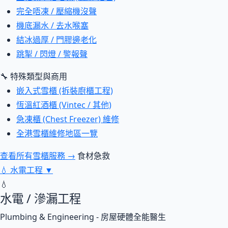
完全唔凍 / 壓縮機沒聲
機底漏水 / 去水喉塞
結冰過厚 / 門膠邊老化
跳掣 / 閃燈 / 警報聲
🔧 特殊類型與商用
嵌入式雪櫃 (拆裝廚櫃工程)
恆溫紅酒櫃 (Vintec / 其他)
急凍櫃 (Chest Freezer) 維修
全港雪櫃維修地區一覽
查看所有雪櫃服務 →
食材急救
💧
水電工程
▼
💧
水電 / 滲漏工程
Plumbing & Engineering - 房屋硬體全能醫生