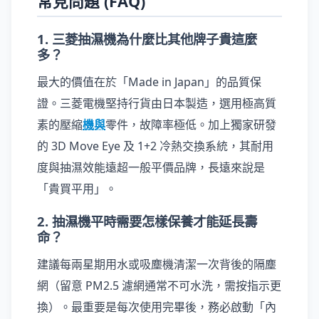
常見問題 (FAQ)
1. 三菱抽濕機為什麼比其他牌子貴這麼
多？
最大的價值在於「Made in Japan」的品質保
證。三菱電機堅持行貨由日本製造，選用極高質
素的壓縮
機與
零件，故障率極低。加上獨家研發
的 3D Move Eye 及 1+2 冷熱交換系統，其耐用
度與抽濕效能遠超一般平價品牌，長遠來說是
「貴買平用」。
2. 抽濕機平時需要怎樣保養才能延長壽
命？
建議每兩星期用水或吸塵機清潔一次背後的隔塵
網（留意 PM2.5 濾網通常不可水洗，需按指示更
換）。最重要是每次使用完畢後，務必啟動「內