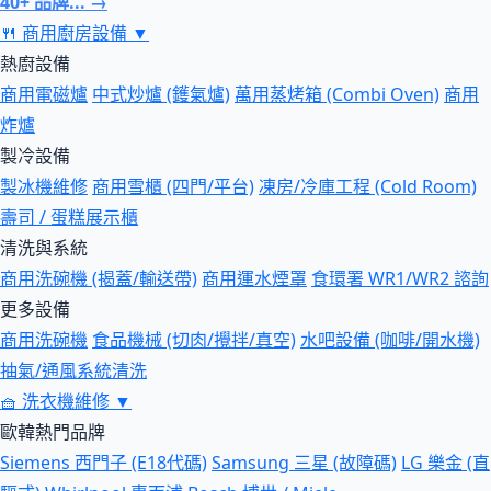
40+ 品牌... →
🍴
商用廚房設備
▼
熱廚設備
商用電磁爐
中式炒爐 (鑊氣爐)
萬用蒸烤箱 (Combi Oven)
商用
炸爐
製冷設備
製冰機維修
商用雪櫃 (四門/平台)
凍房/冷庫工程 (Cold Room)
壽司 / 蛋糕展示櫃
清洗與系統
商用洗碗機 (揭蓋/輸送帶)
商用運水煙罩
食環署 WR1/WR2 諮詢
更多設備
商用洗碗機
食品機械 (切肉/攪拌/真空)
水吧設備 (咖啡/開水機)
抽氣/通風系統清洗
🧺
洗衣機維修
▼
歐韓熱門品牌
Siemens 西門子 (E18代碼)
Samsung 三星 (故障碼)
LG 樂金 (直