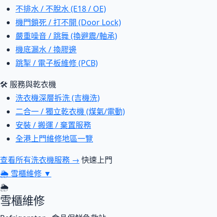
不排水 / 不脫水 (E18 / OE)
機門鎖死 / 打不開 (Door Lock)
嚴重噪音 / 跳舞 (換避震/軸承)
機底漏水 / 換膠邊
跳掣 / 電子板維修 (PCB)
🛠 服務與乾衣機
洗衣機深層拆洗 (吉機洗)
二合一 / 獨立乾衣機 (煤氣/電動)
安裝 / 搬運 / 棄置服務
全港上門維修地區一覽
查看所有洗衣機服務 →
快速上門
🌦
雪櫃維修
▼
🌦
雪櫃維修