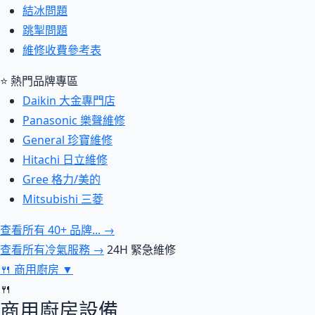
結冰問題
跳掣問題
維修收費參考表
⭐ 熱門品牌專區
Daikin 大金專門店
Panasonic 樂聲維修
General 珍寶維修
Hitachi 日立維修
Gree 格力/美的
Mitsubishi 三菱
查看所有 40+ 品牌... →
查看所有冷氣服務 →
24H 緊急維修
🍴
商用廚房
▼
🍴
商用廚房設備