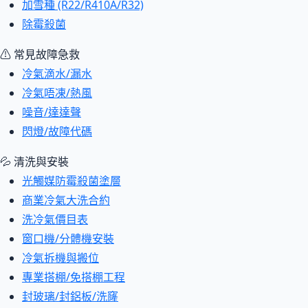
加雪種 (R22/R410A/R32)
除霉殺菌
⚠ 常見故障急救
冷氣滴水/漏水
冷氣唔凍/熱風
噪音/達達聲
閃燈/故障代碼
💦 清洗與安裝
光觸媒防霉殺菌塗層
商業冷氣大洗合約
洗冷氣價目表
窗口機/分體機安裝
冷氣拆機與搬位
專業搭棚/免搭棚工程
封玻璃/封鋁板/洗窿