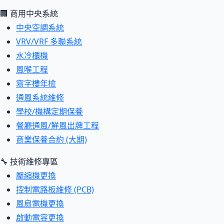
🏢 商用中央系統
中央空調系統
VRV/VRF 多聯系統
水冷櫃機
風喉工程
寫字樓年檢
通風系統維修
學校/機構定期保養
餐廳通風/鮮風出牌工程
商業保養合約 (大期)
🔧 技術維修專區
壓縮機更換
控制電路板維修 (PCB)
風扇電機更換
啟動電容更換