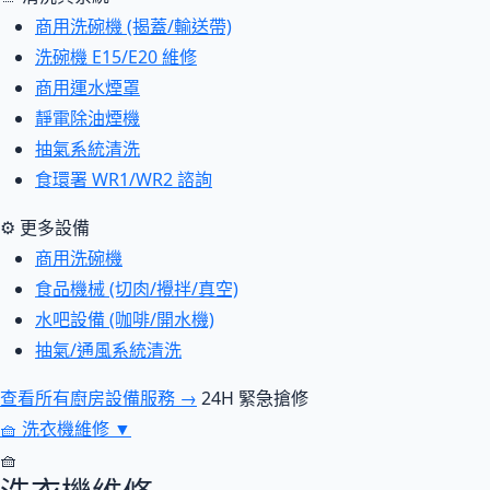
商用洗碗機 (揭蓋/輸送帶)
洗碗機 E15/E20 維修
商用運水煙罩
靜電除油煙機
抽氣系統清洗
食環署 WR1/WR2 諮詢
⚙ 更多設備
商用洗碗機
食品機械 (切肉/攪拌/真空)
水吧設備 (咖啡/開水機)
抽氣/通風系統清洗
查看所有廚房設備服務 →
24H 緊急搶修
🧺
洗衣機維修
▼
🧺