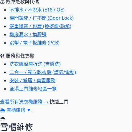
⚠ 故障急救與代碼
不排水 / 不脫水 (E18 / OE)
機門鎖死 / 打不開 (Door Lock)
嚴重噪音 / 跳舞 (換避震/軸承)
機底漏水 / 換膠邊
跳掣 / 電子板維修 (PCB)
🛠 服務與乾衣機
洗衣機深層拆洗 (吉機洗)
二合一 / 獨立乾衣機 (煤氣/電動)
安裝 / 搬運 / 棄置服務
全港上門維修地區一覽
查看所有洗衣機服務 →
快速上門
🌦
雪櫃維修
▼
🌦
雪櫃維修