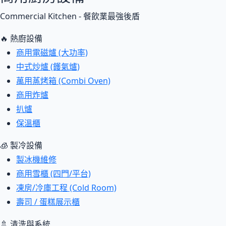
Commercial Kitchen - 餐飲業最強後盾
🔥 熱廚設備
商用電磁爐 (大功率)
中式炒爐 (鑊氣爐)
萬用蒸烤箱 (Combi Oven)
商用炸爐
扒爐
保溫櫃
🧊 製冷設備
製冰機維修
商用雪櫃 (四門/平台)
凍房/冷庫工程 (Cold Room)
壽司 / 蛋糕展示櫃
🚿 清洗與系統