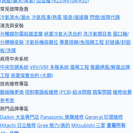
(高壓/藥水/蒸氣)
加雪種 (R22/R410A/R32)
常見故障急救
冷氣滴水/漏水
冷氣唔凍/熱風
噪音/達達聲
閃燈/故障代碼
清洗與安裝
光觸媒防霉殺菌塗層
商業冷氣大洗合約
洗冷氣價目表
窗口機/
分體機安裝
冷氣拆機與搬位
專業搭棚/免搭棚工程
封玻璃/封鋁
板/洗窿
商用中央系統
中央空調系統
VRV/VRF 多聯系統
風喉工程
餐廳通風/鮮風出牌
工程
商業保養合約 (大期)
技術維修專區
壓縮機更換
控制電路板維修 (PCB)
結冰問題
跳掣問題
維修收費
參考表
熱門品牌專區
Daikin 大金專門店
Panasonic 樂聲維修
General 珍寶維修
Hitachi 日立維修
Gree 格力/美的
Mitsubishi 三菱
查看所有