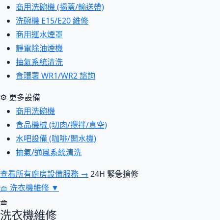
商用洗碗機 (揭蓋/輸送帶)
洗碗機 E15/E20 維修
商用運水煙罩
靜電除油煙機
抽氣系統清洗
食環署 WR1/WR2 諮詢
⚙ 更多設備
商用洗碗機
食品機械 (切肉/攪拌/真空)
水吧設備 (咖啡/開水機)
抽氣/通風系統清洗
查看所有廚房設備服務 →
24H 緊急搶修
🧺
洗衣機維修
▼
🧺
洗衣機維修