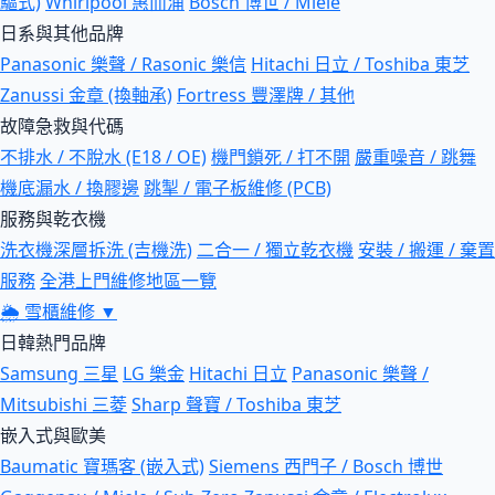
驅式)
Whirlpool 惠而浦
Bosch 博世 / Miele
日系與其他品牌
Panasonic 樂聲 / Rasonic 樂信
Hitachi 日立 / Toshiba 東芝
Zanussi 金章 (換軸承)
Fortress 豐澤牌 / 其他
故障急救與代碼
不排水 / 不脫水 (E18 / OE)
機門鎖死 / 打不開
嚴重噪音 / 跳舞
機底漏水 / 換膠邊
跳掣 / 電子板維修 (PCB)
服務與乾衣機
洗衣機深層拆洗 (吉機洗)
二合一 / 獨立乾衣機
安裝 / 搬運 / 棄置
服務
全港上門維修地區一覽
🌦
雪櫃維修
▼
日韓熱門品牌
Samsung 三星
LG 樂金
Hitachi 日立
Panasonic 樂聲 /
Mitsubishi 三菱
Sharp 聲寶 / Toshiba 東芝
嵌入式與歐美
Baumatic 寶瑪客 (嵌入式)
Siemens 西門子 / Bosch 博世