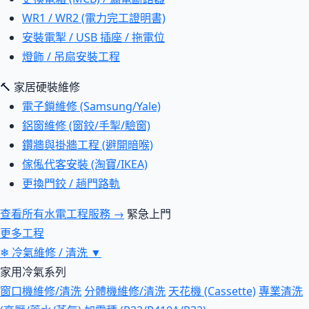
WR1 / WR2 (電力完工證明書)
安裝電掣 / USB 插座 / 拖電位
燈飾 / 吊扇安裝工程
🔨 家居硬裝維修
電子鎖維修 (Samsung/Yale)
鋁窗維修 (窗鉸/手掣/驗窗)
鑽牆與掛牆工程 (避開暗喉)
傢俬代客安裝 (淘寶/IKEA)
更換門鉸 / 趟門路軌
查看所有水電工程服務 →
緊急上門
更多工程
❄
冷氣維修 / 清洗
▼
家用冷氣系列
窗口機維修/清洗
分體機維修/清洗
天花機 (Cassette)
專業清洗