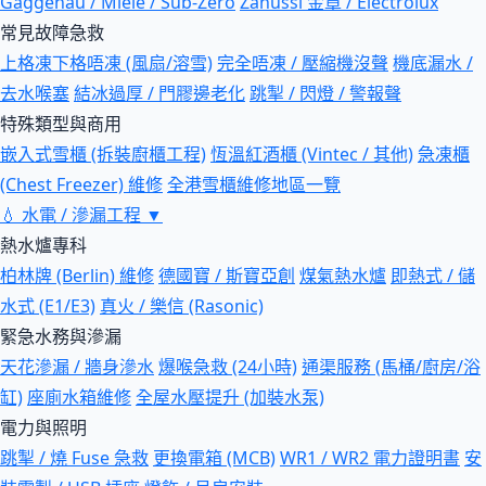
Gaggenau / Miele / Sub-Zero
Zanussi 金章 / Electrolux
常見故障急救
上格凍下格唔凍 (風扇/溶雪)
完全唔凍 / 壓縮機沒聲
機底漏水 /
去水喉塞
結冰過厚 / 門膠邊老化
跳掣 / 閃燈 / 警報聲
特殊類型與商用
嵌入式雪櫃 (拆裝廚櫃工程)
恆溫紅酒櫃 (Vintec / 其他)
急凍櫃
(Chest Freezer) 維修
全港雪櫃維修地區一覽
💧
水電 / 滲漏工程
▼
熱水爐專科
柏林牌 (Berlin) 維修
德國寶 / 斯寶亞創
煤氣熱水爐
即熱式 / 儲
水式 (E1/E3)
真火 / 樂信 (Rasonic)
緊急水務與滲漏
天花滲漏 / 牆身滲水
爆喉急救 (24小時)
通渠服務 (馬桶/廚房/浴
缸)
座廁水箱維修
全屋水壓提升 (加裝水泵)
電力與照明
跳掣 / 燒 Fuse 急救
更換電箱 (MCB)
WR1 / WR2 電力證明書
安