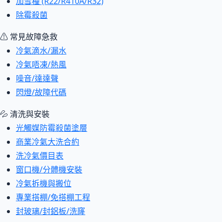
加雪種 (R22/R410A/R32)
除霉殺菌
⚠ 常見故障急救
冷氣滴水/漏水
冷氣唔凍/熱風
噪音/達達聲
閃燈/故障代碼
💦 清洗與安裝
光觸媒防霉殺菌塗層
商業冷氣大洗合約
洗冷氣價目表
窗口機/分體機安裝
冷氣拆機與搬位
專業搭棚/免搭棚工程
封玻璃/封鋁板/洗窿