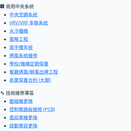
🏢 商用中央系統
中央空調系統
VRV/VRF 多聯系統
水冷櫃機
風喉工程
寫字樓年檢
通風系統維修
學校/機構定期保養
餐廳通風/鮮風出牌工程
商業保養合約 (大期)
🔧 技術維修專區
壓縮機更換
控制電路板維修 (PCB)
風扇電機更換
啟動電容更換