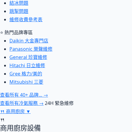
結冰問題
跳掣問題
維修收費參考表
⭐ 熱門品牌專區
Daikin 大金專門店
Panasonic 樂聲維修
General 珍寶維修
Hitachi 日立維修
Gree 格力/美的
Mitsubishi 三菱
查看所有 40+ 品牌... →
查看所有冷氣服務 →
24H 緊急維修
🍴
商用廚房
▼
🍴
商用廚房設備