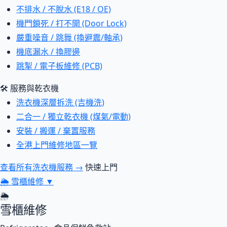
不排水 / 不脫水 (E18 / OE)
機門鎖死 / 打不開 (Door Lock)
嚴重噪音 / 跳舞 (換避震/軸承)
機底漏水 / 換膠邊
跳掣 / 電子板維修 (PCB)
🛠 服務與乾衣機
洗衣機深層拆洗 (吉機洗)
二合一 / 獨立乾衣機 (煤氣/電動)
安裝 / 搬運 / 棄置服務
全港上門維修地區一覽
查看所有洗衣機服務 →
快速上門
🌦
雪櫃維修
▼
🌦
雪櫃維修