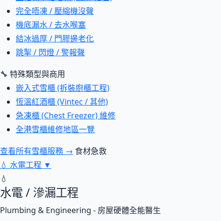
完全唔凍 / 壓縮機沒聲
機底漏水 / 去水喉塞
結冰過厚 / 門膠邊老化
跳掣 / 閃燈 / 警報聲
🔧 特殊類型與商用
嵌入式雪櫃 (拆裝廚櫃工程)
恆溫紅酒櫃 (Vintec / 其他)
急凍櫃 (Chest Freezer) 維修
全港雪櫃維修地區一覽
查看所有雪櫃服務 →
食材急救
💧
水電工程
▼
💧
水電 / 滲漏工程
Plumbing & Engineering - 房屋硬體全能醫生