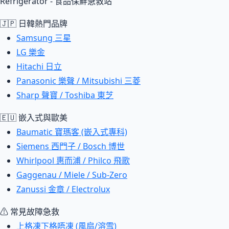
Refrigerator - 食品保鮮急救站
🇯🇵 日韓熱門品牌
Samsung 三星
LG 樂金
Hitachi 日立
Panasonic 樂聲 / Mitsubishi 三菱
Sharp 聲寶 / Toshiba 東芝
🇪🇺 嵌入式與歐美
Baumatic 寶瑪客 (嵌入式專科)
Siemens 西門子 / Bosch 博世
Whirlpool 惠而浦 / Philco 飛歌
Gaggenau / Miele / Sub-Zero
Zanussi 金章 / Electrolux
⚠ 常見故障急救
上格凍下格唔凍 (風扇/溶雪)