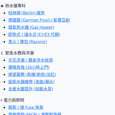
🔥 熱水爐專科
柏林牌 (Berlin) 維修
德國寶 (German Pool) / 斯寶亞創
煤氣熱水爐 (Gas Heater)
即熱式 / 儲水式 (E1/E3 代碼)
真火 / 樂信 (Rasonic)
💧 緊急水務與滲漏
天花滲漏 / 牆身滲水檢測
爆喉急救 (24小時上門)
通渠服務 (馬桶/廚房/浴缸)
座廁水箱維修 (波曲/漏水)
全屋水壓提升 (加裝水泵)
⚡ 電力與照明
跳掣 / 燒 Fuse 急救
更換電箱 (MCB) / 漏電斷路器