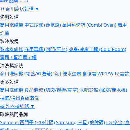
40+ 品牌... →
🍴
商用廚房設備
▼
熱廚設備
商用電磁爐
中式炒爐 (鑊氣爐)
萬用蒸烤箱 (Combi Oven)
商用
炸爐
製冷設備
製冰機維修
商用雪櫃 (四門/平台)
凍房/冷庫工程 (Cold Room)
壽司 / 蛋糕展示櫃
清洗與系統
商用洗碗機 (揭蓋/輸送帶)
商用運水煙罩
食環署 WR1/WR2 諮詢
更多設備
商用洗碗機
食品機械 (切肉/攪拌/真空)
水吧設備 (咖啡/開水機)
抽氣/通風系統清洗
🧺
洗衣機維修
▼
歐韓熱門品牌
Siemens 西門子 (E18代碼)
Samsung 三星 (故障碼)
LG 樂金 (直