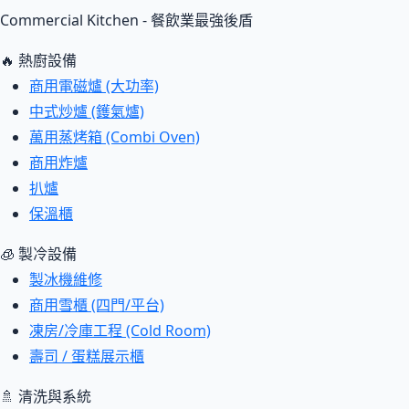
Commercial Kitchen - 餐飲業最強後盾
🔥 熱廚設備
商用電磁爐 (大功率)
中式炒爐 (鑊氣爐)
萬用蒸烤箱 (Combi Oven)
商用炸爐
扒爐
保溫櫃
🧊 製冷設備
製冰機維修
商用雪櫃 (四門/平台)
凍房/冷庫工程 (Cold Room)
壽司 / 蛋糕展示櫃
🚿 清洗與系統