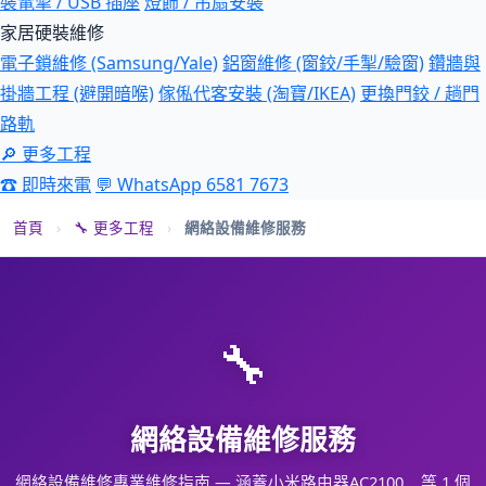
裝電掣 / USB 插座
燈飾 / 吊扇安裝
家居硬裝維修
電子鎖維修 (Samsung/Yale)
鋁窗維修 (窗鉸/手掣/驗窗)
鑽牆與
掛牆工程 (避開暗喉)
傢俬代客安裝 (淘寶/IKEA)
更換門鉸 / 趟門
路軌
🔎 更多工程
☎ 即時來電
💬 WhatsApp 6581 7673
首頁
›
🔧 更多工程
›
網絡設備維修服務
🔧
網絡設備維修服務
網絡設備維修專業維修指南 — 涵蓋小米路由器AC2100 …等 1 個