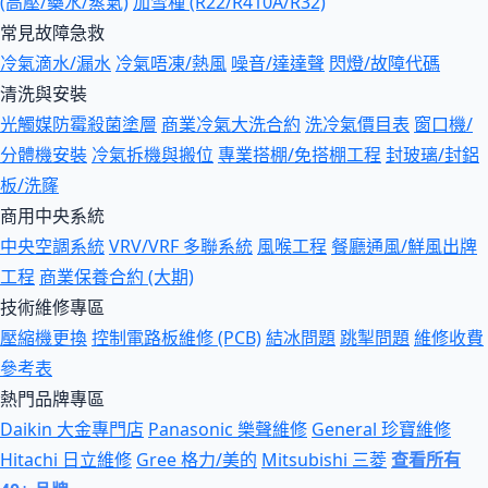
(高壓/藥水/蒸氣)
加雪種 (R22/R410A/R32)
常見故障急救
冷氣滴水/漏水
冷氣唔凍/熱風
噪音/達達聲
閃燈/故障代碼
清洗與安裝
光觸媒防霉殺菌塗層
商業冷氣大洗合約
洗冷氣價目表
窗口機/
分體機安裝
冷氣拆機與搬位
專業搭棚/免搭棚工程
封玻璃/封鋁
板/洗窿
商用中央系統
中央空調系統
VRV/VRF 多聯系統
風喉工程
餐廳通風/鮮風出牌
工程
商業保養合約 (大期)
技術維修專區
壓縮機更換
控制電路板維修 (PCB)
結冰問題
跳掣問題
維修收費
參考表
熱門品牌專區
Daikin 大金專門店
Panasonic 樂聲維修
General 珍寶維修
Hitachi 日立維修
Gree 格力/美的
Mitsubishi 三菱
查看所有