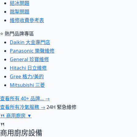
結冰問題
跳掣問題
維修收費參考表
⭐ 熱門品牌專區
Daikin 大金專門店
Panasonic 樂聲維修
General 珍寶維修
Hitachi 日立維修
Gree 格力/美的
Mitsubishi 三菱
查看所有 40+ 品牌... →
查看所有冷氣服務 →
24H 緊急維修
🍴
商用廚房
▼
🍴
商用廚房設備