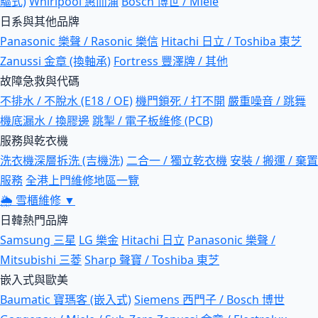
驅式)
Whirlpool 惠而浦
Bosch 博世 / Miele
日系與其他品牌
Panasonic 樂聲 / Rasonic 樂信
Hitachi 日立 / Toshiba 東芝
Zanussi 金章 (換軸承)
Fortress 豐澤牌 / 其他
故障急救與代碼
不排水 / 不脫水 (E18 / OE)
機門鎖死 / 打不開
嚴重噪音 / 跳舞
機底漏水 / 換膠邊
跳掣 / 電子板維修 (PCB)
服務與乾衣機
洗衣機深層拆洗 (吉機洗)
二合一 / 獨立乾衣機
安裝 / 搬運 / 棄置
服務
全港上門維修地區一覽
🌦
雪櫃維修
▼
日韓熱門品牌
Samsung 三星
LG 樂金
Hitachi 日立
Panasonic 樂聲 /
Mitsubishi 三菱
Sharp 聲寶 / Toshiba 東芝
嵌入式與歐美
Baumatic 寶瑪客 (嵌入式)
Siemens 西門子 / Bosch 博世