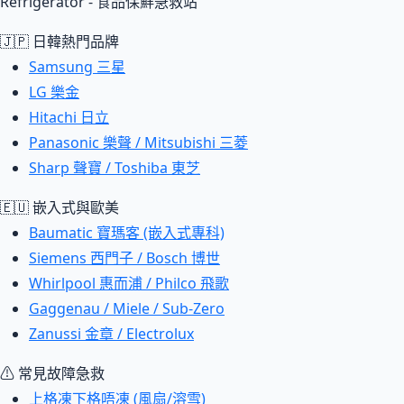
Refrigerator - 食品保鮮急救站
🇯🇵 日韓熱門品牌
Samsung 三星
LG 樂金
Hitachi 日立
Panasonic 樂聲 / Mitsubishi 三菱
Sharp 聲寶 / Toshiba 東芝
🇪🇺 嵌入式與歐美
Baumatic 寶瑪客 (嵌入式專科)
Siemens 西門子 / Bosch 博世
Whirlpool 惠而浦 / Philco 飛歌
Gaggenau / Miele / Sub-Zero
Zanussi 金章 / Electrolux
⚠ 常見故障急救
上格凍下格唔凍 (風扇/溶雪)