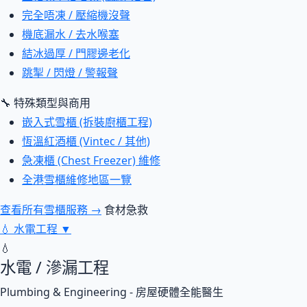
完全唔凍 / 壓縮機沒聲
機底漏水 / 去水喉塞
結冰過厚 / 門膠邊老化
跳掣 / 閃燈 / 警報聲
🔧 特殊類型與商用
嵌入式雪櫃 (拆裝廚櫃工程)
恆溫紅酒櫃 (Vintec / 其他)
急凍櫃 (Chest Freezer) 維修
全港雪櫃維修地區一覽
查看所有雪櫃服務 →
食材急救
💧
水電工程
▼
💧
水電 / 滲漏工程
Plumbing & Engineering - 房屋硬體全能醫生