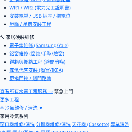
WR1 / WR2 (電力完工證明書)
安裝電掣 / USB 插座 / 拖電位
燈飾 / 吊扇安裝工程
🔨 家居硬裝維修
電子鎖維修 (Samsung/Yale)
鋁窗維修 (窗鉸/手掣/驗窗)
鑽牆與掛牆工程 (避開暗喉)
傢俬代客安裝 (淘寶/IKEA)
更換門鉸 / 趟門路軌
查看所有水電工程服務 →
緊急上門
更多工程
❄
冷氣維修 / 清洗
▼
家用冷氣系列
窗口機維修/清洗
分體機維修/清洗
天花機 (Cassette)
專業清洗