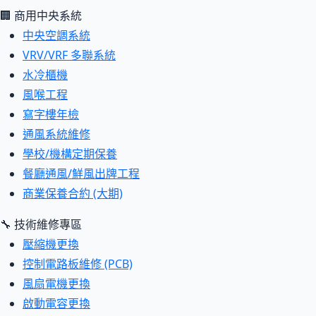
🏢 商用中央系統
中央空調系統
VRV/VRF 多聯系統
水冷櫃機
風喉工程
寫字樓年檢
通風系統維修
學校/機構定期保養
餐廳通風/鮮風出牌工程
商業保養合約 (大期)
🔧 技術維修專區
壓縮機更換
控制電路板維修 (PCB)
風扇電機更換
啟動電容更換