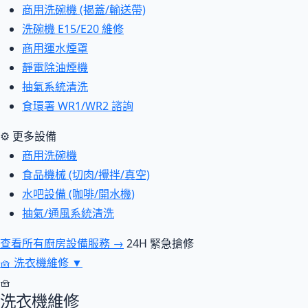
商用洗碗機 (揭蓋/輸送帶)
洗碗機 E15/E20 維修
商用運水煙罩
靜電除油煙機
抽氣系統清洗
食環署 WR1/WR2 諮詢
⚙ 更多設備
商用洗碗機
食品機械 (切肉/攪拌/真空)
水吧設備 (咖啡/開水機)
抽氣/通風系統清洗
查看所有廚房設備服務 →
24H 緊急搶修
🧺
洗衣機維修
▼
🧺
洗衣機維修