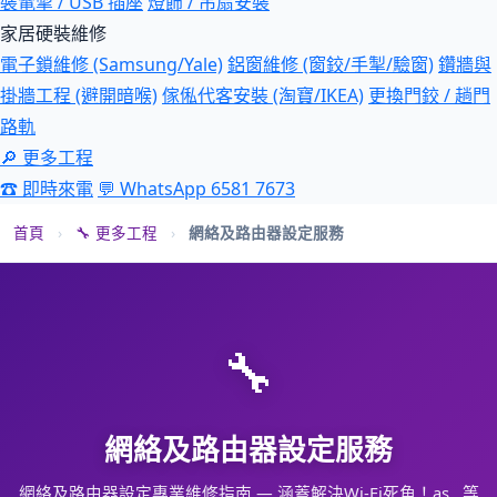
裝電掣 / USB 插座
燈飾 / 吊扇安裝
家居硬裝維修
電子鎖維修 (Samsung/Yale)
鋁窗維修 (窗鉸/手掣/驗窗)
鑽牆與
掛牆工程 (避開暗喉)
傢俬代客安裝 (淘寶/IKEA)
更換門鉸 / 趟門
路軌
🔎 更多工程
☎ 即時來電
💬 WhatsApp 6581 7673
首頁
›
🔧 更多工程
›
網絡及路由器設定服務
🔧
網絡及路由器設定服務
網絡及路由器設定專業維修指南 — 涵蓋解決Wi-Fi死角！as…等