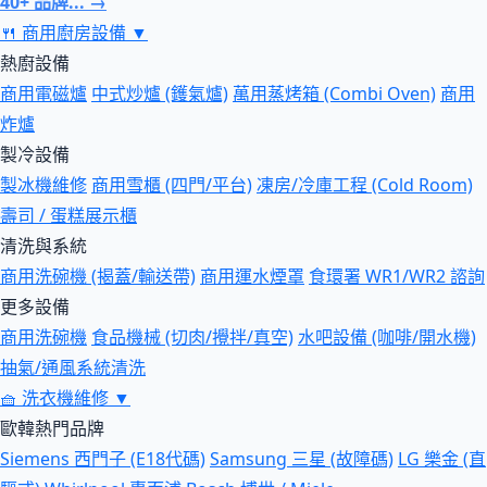
40+ 品牌... →
🍴
商用廚房設備
▼
熱廚設備
商用電磁爐
中式炒爐 (鑊氣爐)
萬用蒸烤箱 (Combi Oven)
商用
炸爐
製冷設備
製冰機維修
商用雪櫃 (四門/平台)
凍房/冷庫工程 (Cold Room)
壽司 / 蛋糕展示櫃
清洗與系統
商用洗碗機 (揭蓋/輸送帶)
商用運水煙罩
食環署 WR1/WR2 諮詢
更多設備
商用洗碗機
食品機械 (切肉/攪拌/真空)
水吧設備 (咖啡/開水機)
抽氣/通風系統清洗
🧺
洗衣機維修
▼
歐韓熱門品牌
Siemens 西門子 (E18代碼)
Samsung 三星 (故障碼)
LG 樂金 (直