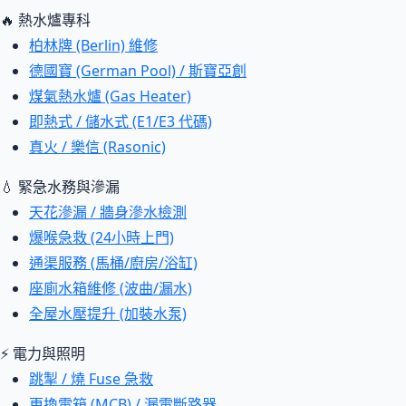
🔥 熱水爐專科
柏林牌 (Berlin) 維修
德國寶 (German Pool) / 斯寶亞創
煤氣熱水爐 (Gas Heater)
即熱式 / 儲水式 (E1/E3 代碼)
真火 / 樂信 (Rasonic)
💧 緊急水務與滲漏
天花滲漏 / 牆身滲水檢測
爆喉急救 (24小時上門)
通渠服務 (馬桶/廚房/浴缸)
座廁水箱維修 (波曲/漏水)
全屋水壓提升 (加裝水泵)
⚡ 電力與照明
跳掣 / 燒 Fuse 急救
更換電箱 (MCB) / 漏電斷路器