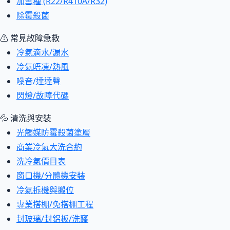
加雪種 (R22/R410A/R32)
除霉殺菌
⚠ 常見故障急救
冷氣滴水/漏水
冷氣唔凍/熱風
噪音/達達聲
閃燈/故障代碼
💦 清洗與安裝
光觸媒防霉殺菌塗層
商業冷氣大洗合約
洗冷氣價目表
窗口機/分體機安裝
冷氣拆機與搬位
專業搭棚/免搭棚工程
封玻璃/封鋁板/洗窿