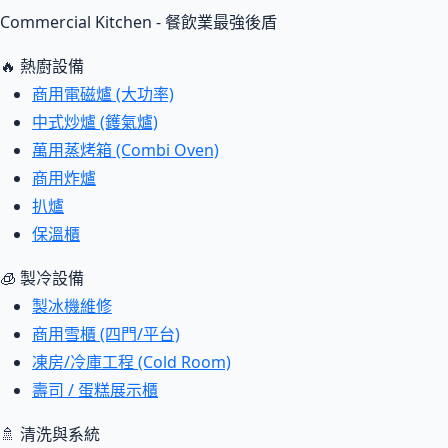
Commercial Kitchen - 餐飲業最強後盾
🔥 熱廚設備
商用電磁爐 (大功率)
中式炒爐 (鑊氣爐)
萬用蒸烤箱 (Combi Oven)
商用炸爐
扒爐
保溫櫃
🧊 製冷設備
製冰機維修
商用雪櫃 (四門/平台)
凍房/冷庫工程 (Cold Room)
壽司 / 蛋糕展示櫃
🚿 清洗與系統