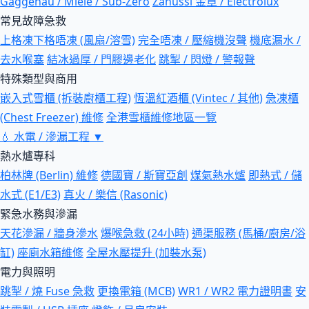
Gaggenau / Miele / Sub-Zero
Zanussi 金章 / Electrolux
常見故障急救
上格凍下格唔凍 (風扇/溶雪)
完全唔凍 / 壓縮機沒聲
機底漏水 /
去水喉塞
結冰過厚 / 門膠邊老化
跳掣 / 閃燈 / 警報聲
特殊類型與商用
嵌入式雪櫃 (拆裝廚櫃工程)
恆溫紅酒櫃 (Vintec / 其他)
急凍櫃
(Chest Freezer) 維修
全港雪櫃維修地區一覽
💧
水電 / 滲漏工程
▼
熱水爐專科
柏林牌 (Berlin) 維修
德國寶 / 斯寶亞創
煤氣熱水爐
即熱式 / 儲
水式 (E1/E3)
真火 / 樂信 (Rasonic)
緊急水務與滲漏
天花滲漏 / 牆身滲水
爆喉急救 (24小時)
通渠服務 (馬桶/廚房/浴
缸)
座廁水箱維修
全屋水壓提升 (加裝水泵)
電力與照明
跳掣 / 燒 Fuse 急救
更換電箱 (MCB)
WR1 / WR2 電力證明書
安