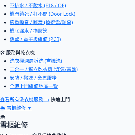
不排水 / 不脫水 (E18 / OE)
機門鎖死 / 打不開 (Door Lock)
嚴重噪音 / 跳舞 (換避震/軸承)
機底漏水 / 換膠邊
跳掣 / 電子板維修 (PCB)
🛠 服務與乾衣機
洗衣機深層拆洗 (吉機洗)
二合一 / 獨立乾衣機 (煤氣/電動)
安裝 / 搬運 / 棄置服務
全港上門維修地區一覽
查看所有洗衣機服務 →
快速上門
🌦
雪櫃維修
▼
🌦
雪櫃維修