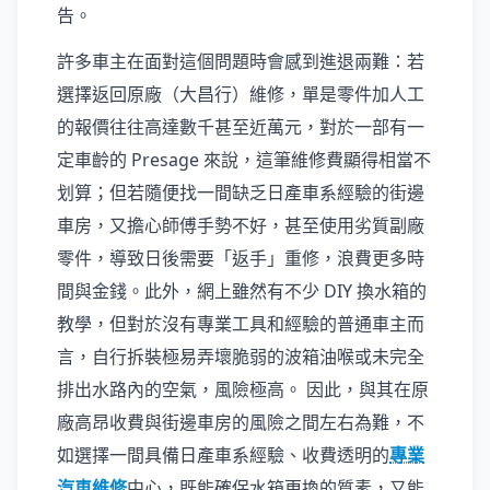
告。
許多車主在面對這個問題時會感到進退兩難：若
選擇返回原廠（大昌行）維修，單是零件加人工
的報價往往高達數千甚至近萬元，對於一部有一
定車齡的 Presage 來說，這筆維修費顯得相當不
划算；但若隨便找一間缺乏日產車系經驗的街邊
車房，又擔心師傅手勢不好，甚至使用劣質副廠
零件，導致日後需要「返手」重修，浪費更多時
間與金錢。此外，網上雖然有不少 DIY 換水箱的
教學，但對於沒有專業工具和經驗的普通車主而
言，自行拆裝極易弄壞脆弱的波箱油喉或未完全
排出水路內的空氣，風險極高。 因此，與其在原
廠高昂收費與街邊車房的風險之間左右為難，不
如選擇一間具備日產車系經驗、收費透明的
專業
汽車維修
中心，既能確保水箱更換的質素，又能