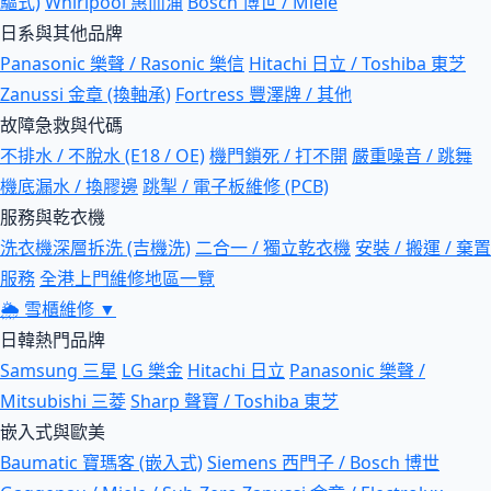
驅式)
Whirlpool 惠而浦
Bosch 博世 / Miele
日系與其他品牌
Panasonic 樂聲 / Rasonic 樂信
Hitachi 日立 / Toshiba 東芝
Zanussi 金章 (換軸承)
Fortress 豐澤牌 / 其他
故障急救與代碼
不排水 / 不脫水 (E18 / OE)
機門鎖死 / 打不開
嚴重噪音 / 跳舞
機底漏水 / 換膠邊
跳掣 / 電子板維修 (PCB)
服務與乾衣機
洗衣機深層拆洗 (吉機洗)
二合一 / 獨立乾衣機
安裝 / 搬運 / 棄置
服務
全港上門維修地區一覽
🌦
雪櫃維修
▼
日韓熱門品牌
Samsung 三星
LG 樂金
Hitachi 日立
Panasonic 樂聲 /
Mitsubishi 三菱
Sharp 聲寶 / Toshiba 東芝
嵌入式與歐美
Baumatic 寶瑪客 (嵌入式)
Siemens 西門子 / Bosch 博世