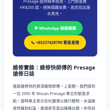
Presage 提供精準檢測，上門檢查費
HK$200 起，絕無隱藏收費，為您找出漏
水真兇。
💬 WhatsApp 極速報價
📞 +85237428790 緊急直撥
維修實錄：維修快師傅的 Presage
搶修日誌
我是維修快的資深維修師傅。上星期，我們接到
一位 2005 年 Nissan Presage 車主的緊急求
助。當時車主表示在吐露港公路行駛時，水溫錶
突然飆到紅區，車頭甚至冒出陣陣白煙。他早前