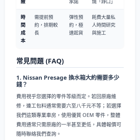
險
承諾
燒「踭口」
時
需提前預
彈性預
耗費大量私
間
約，排期較
約，極
人時間研究
成
長
速起貨
與施工
本
常見問題 (FAQ)
1. Nissan Presage 換水箱大約需要多少
錢？
費用視乎您選擇的零件等級而定。若回原廠維
修，連工包料通常需要六至八千元不等；若選擇
我們這類專業車房，使用優質 OEM 零件，整體
費用通常只需原廠的一半甚至更低，具體報價可
隨時聯絡我們查詢。