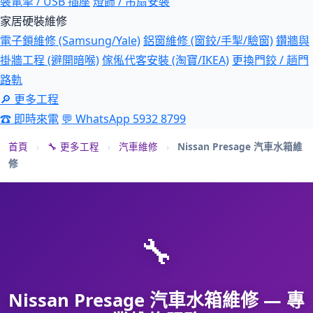
裝電掣 / USB 插座
燈飾 / 吊扇安裝
家居硬裝維修
電子鎖維修 (Samsung/Yale)
鋁窗維修 (窗鉸/手掣/驗窗)
鑽牆與
掛牆工程 (避開暗喉)
傢俬代客安裝 (淘寶/IKEA)
更換門鉸 / 趟門
路軌
🔎 更多工程
☎ 即時來電
💬 WhatsApp 5932 8799
首頁
›
🔧 更多工程
›
汽車維修
›
Nissan Presage 汽車水箱維
修
🔧
Nissan Presage 汽車水箱維修 — 專