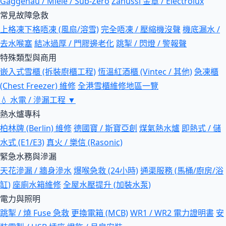
Gaggenau / Miele / Sub-Zero
Zanussi 金章 / Electrolux
常見故障急救
上格凍下格唔凍 (風扇/溶雪)
完全唔凍 / 壓縮機沒聲
機底漏水 /
去水喉塞
結冰過厚 / 門膠邊老化
跳掣 / 閃燈 / 警報聲
特殊類型與商用
嵌入式雪櫃 (拆裝廚櫃工程)
恆溫紅酒櫃 (Vintec / 其他)
急凍櫃
(Chest Freezer) 維修
全港雪櫃維修地區一覽
💧
水電 / 滲漏工程
▼
熱水爐專科
柏林牌 (Berlin) 維修
德國寶 / 斯寶亞創
煤氣熱水爐
即熱式 / 儲
水式 (E1/E3)
真火 / 樂信 (Rasonic)
緊急水務與滲漏
天花滲漏 / 牆身滲水
爆喉急救 (24小時)
通渠服務 (馬桶/廚房/浴
缸)
座廁水箱維修
全屋水壓提升 (加裝水泵)
電力與照明
跳掣 / 燒 Fuse 急救
更換電箱 (MCB)
WR1 / WR2 電力證明書
安