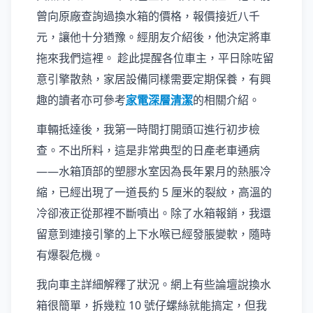
曾向原廠查詢過換水箱的價格，報價接近八千
元，讓他十分猶豫。經朋友介紹後，他決定將車
拖來我們這裡。 趁此提醒各位車主，平日除咗留
意引擎散熱，家居設備同樣需要定期保養，有興
趣的讀者亦可參考
家電深層清潔
的相關介紹。
車輛抵達後，我第一時間打開頭冚進行初步檢
查。不出所料，這是非常典型的日產老車通病
——水箱頂部的塑膠水室因為長年累月的熱脹冷
縮，已經出現了一道長約 5 厘米的裂紋，高溫的
冷卻液正從那裡不斷噴出。除了水箱報銷，我還
留意到連接引擎的上下水喉已經發脹變軟，隨時
有爆裂危機。
我向車主詳細解釋了狀況。網上有些論壇說換水
箱很簡單，拆幾粒 10 號仔螺絲就能搞定，但我