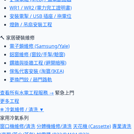
WR1 / WR2 (電力完工證明書)
安裝電掣 / USB 插座 / 拖電位
燈飾 / 吊扇安裝工程
🔨 家居硬裝維修
電子鎖維修 (Samsung/Yale)
鋁窗維修 (窗鉸/手掣/驗窗)
鑽牆與掛牆工程 (避開暗喉)
傢俬代客安裝 (淘寶/IKEA)
更換門鉸 / 趟門路軌
查看所有水電工程服務 →
緊急上門
更多工程
❄
冷氣維修 / 清洗
▼
家用冷氣系列
窗口機維修/清洗
分體機維修/清洗
天花機 (Cassette)
專業清洗