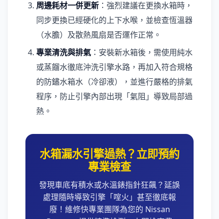
周邊耗材一併更新
：強烈建議在更換水箱時，
同步更換已經硬化的上下水喉，並檢查恆溫器
（水膽）及散熱風扇是否運作正常。
專業清洗與排氣
：安裝新水箱後，需使用純水
或蒸餾水徹底沖洗引擎水路，再加入符合規格
的防鏽水箱水（冷卻液），並進行嚴格的排氣
程序，防止引擎內部出現「氣阻」導致局部過
熱。
水箱漏水引擎過熱？立即預約
專業檢查
發現車底有積水或水溫錶指針狂飆？延誤
處理隨時導致引擎「㗌火」甚至徹底報
廢！維修快專業團隊為您的 Nissan