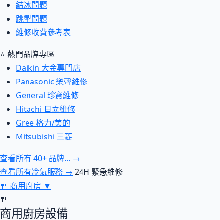
結冰問題
跳掣問題
維修收費參考表
⭐ 熱門品牌專區
Daikin 大金專門店
Panasonic 樂聲維修
General 珍寶維修
Hitachi 日立維修
Gree 格力/美的
Mitsubishi 三菱
查看所有 40+ 品牌... →
查看所有冷氣服務 →
24H 緊急維修
🍴
商用廚房
▼
🍴
商用廚房設備