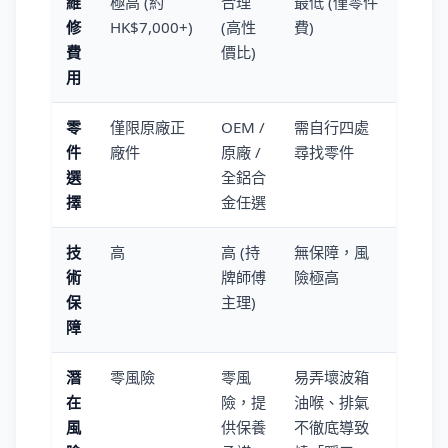
維
極高 (約
合理
最低 (僅零件
修
HK$7,000+)
(高性
費)
費
價比)
用
零
僅限原廠正
OEM /
需自行四處
件
廠件
原廠 /
尋找零件
選
全鋁合
擇
金任選
技
高
高 (持
無保障，風
術
牌師傅
險極高
保
主理)
障
潛
零風險
零風
易弄壞波箱
在
險，提
油喉、排氣
風
供保養
不徹底導致