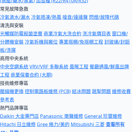
(高壓/藥水/蒸氣)
加雪種 (R22/R410A/R32)
常見故障急救
冷氣滴水/漏水
冷氣唔凍/熱風
噪音/達達聲
閃燈/故障代碼
清洗與安裝
光觸媒防霉殺菌塗層
商業冷氣大洗合約
洗冷氣價目表
窗口機/
分體機安裝
冷氣拆機與搬位
專業搭棚/免搭棚工程
封玻璃/封鋁
板/洗窿
商用中央系統
中央空調系統
VRV/VRF 多聯系統
風喉工程
餐廳通風/鮮風出牌
工程
商業保養合約 (大期)
技術維修專區
壓縮機更換
控制電路板維修 (PCB)
結冰問題
跳掣問題
維修收費
參考表
熱門品牌專區
Daikin 大金專門店
Panasonic 樂聲維修
General 珍寶維修
Hitachi 日立維修
Gree 格力/美的
Mitsubishi 三菱
查看所有