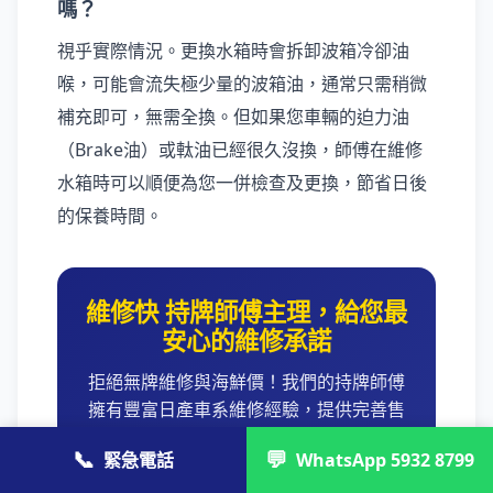
嗎？
視乎實際情況。更換水箱時會拆卸波箱冷卻油
喉，可能會流失極少量的波箱油，通常只需稍微
補充即可，無需全換。但如果您車輛的迫力油
（Brake油）或軚油已經很久沒換，師傅在維修
水箱時可以順便為您一併檢查及更換，節省日後
的保養時間。
維修快 持牌師傅主理，給您最
安心的維修承諾
拒絕無牌維修與海鮮價！我們的持牌師傅
擁有豐富日產車系維修經驗，提供完善售
後保養承諾。無論是更換水箱還是全車大
📞
💬
緊急電話
WhatsApp 5932 8799
保養，上門檢查費 HK$200 起，讓您的愛
車重拾巔峰狀態。