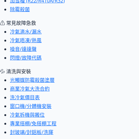
加雪種 (R22/R410A/R32)
除霉殺菌
⚠ 常見故障急救
冷氣滴水/漏水
冷氣唔凍/熱風
噪音/達達聲
閃燈/故障代碼
💦 清洗與安裝
光觸媒防霉殺菌塗層
商業冷氣大洗合約
洗冷氣價目表
窗口機/分體機安裝
冷氣拆機與搬位
專業搭棚/免搭棚工程
封玻璃/封鋁板/洗窿