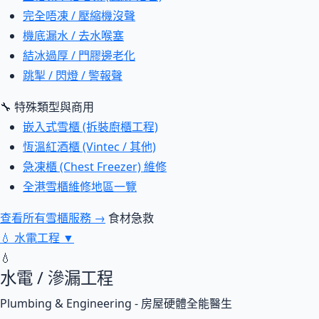
完全唔凍 / 壓縮機沒聲
機底漏水 / 去水喉塞
結冰過厚 / 門膠邊老化
跳掣 / 閃燈 / 警報聲
🔧 特殊類型與商用
嵌入式雪櫃 (拆裝廚櫃工程)
恆溫紅酒櫃 (Vintec / 其他)
急凍櫃 (Chest Freezer) 維修
全港雪櫃維修地區一覽
查看所有雪櫃服務 →
食材急救
💧
水電工程
▼
💧
水電 / 滲漏工程
Plumbing & Engineering - 房屋硬體全能醫生