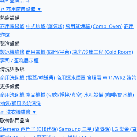
40+ 品牌... →
🍴
商用廚房設備
▼
熱廚設備
商用電磁爐
中式炒爐 (鑊氣爐)
萬用蒸烤箱 (Combi Oven)
商用
炸爐
製冷設備
製冰機維修
商用雪櫃 (四門/平台)
凍房/冷庫工程 (Cold Room)
壽司 / 蛋糕展示櫃
清洗與系統
商用洗碗機 (揭蓋/輸送帶)
商用運水煙罩
食環署 WR1/WR2 諮詢
更多設備
商用洗碗機
食品機械 (切肉/攪拌/真空)
水吧設備 (咖啡/開水機)
抽氣/通風系統清洗
🧺
洗衣機維修
▼
歐韓熱門品牌
Siemens 西門子 (E18代碼)
Samsung 三星 (故障碼)
LG 樂金 (直