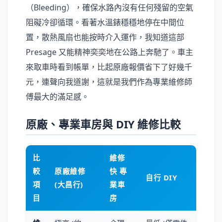
（Bleeding），確保水路內沒有任何殘留的空氣
阻礙冷卻循環。看著水溫錶穩穩地停在中間位
置，散熱風扇也能按時介入運作，我知道這部
Presage 又能精神奕奕地在公路上奔馳了。車主
來取車時看到帳單，比起原廠報價省下了好幾千
元，連聲向我道謝，這就是我們作為專業維修師
傅最大的滿足感。
原廠、專業車房與 DIY 維修比較
比
維修
較
原廠維修
快 專
自行 DIY
項
(大昌行)
業車
目
房