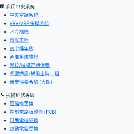
🏢 商用中央系統
中央空調系統
VRV/VRF 多聯系統
水冷櫃機
風喉工程
寫字樓年檢
通風系統維修
學校/機構定期保養
餐廳通風/鮮風出牌工程
商業保養合約 (大期)
🔧 技術維修專區
壓縮機更換
控制電路板維修 (PCB)
風扇電機更換
啟動電容更換