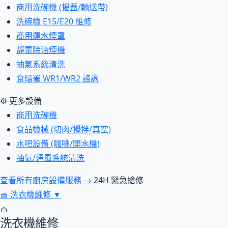
商用洗碗機 (揭蓋/輸送帶)
洗碗機 E15/E20 維修
商用運水煙罩
靜電除油煙機
抽氣系統清洗
食環署 WR1/WR2 諮詢
⚙ 更多設備
商用洗碗機
食品機械 (切肉/攪拌/真空)
水吧設備 (咖啡/開水機)
抽氣/通風系統清洗
查看所有廚房設備服務 →
24H 緊急搶修
🧺
洗衣機維修
▼
🧺
洗衣機維修