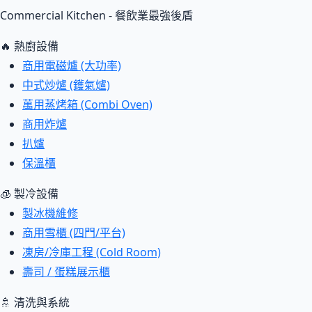
Commercial Kitchen - 餐飲業最強後盾
🔥 熱廚設備
商用電磁爐 (大功率)
中式炒爐 (鑊氣爐)
萬用蒸烤箱 (Combi Oven)
商用炸爐
扒爐
保溫櫃
🧊 製冷設備
製冰機維修
商用雪櫃 (四門/平台)
凍房/冷庫工程 (Cold Room)
壽司 / 蛋糕展示櫃
🚿 清洗與系統