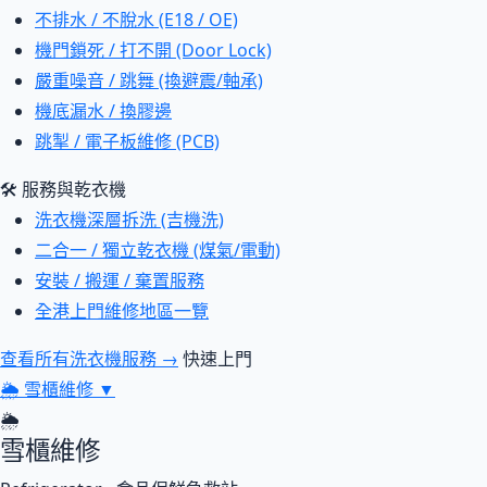
不排水 / 不脫水 (E18 / OE)
機門鎖死 / 打不開 (Door Lock)
嚴重噪音 / 跳舞 (換避震/軸承)
機底漏水 / 換膠邊
跳掣 / 電子板維修 (PCB)
🛠 服務與乾衣機
洗衣機深層拆洗 (吉機洗)
二合一 / 獨立乾衣機 (煤氣/電動)
安裝 / 搬運 / 棄置服務
全港上門維修地區一覽
查看所有洗衣機服務 →
快速上門
🌦
雪櫃維修
▼
🌦
雪櫃維修