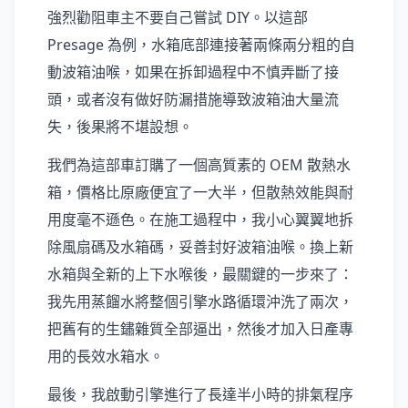
強烈勸阻車主不要自己嘗試 DIY。以這部
Presage 為例，水箱底部連接著兩條兩分粗的自
動波箱油喉，如果在拆卸過程中不慎弄斷了接
頭，或者沒有做好防漏措施導致波箱油大量流
失，後果將不堪設想。
我們為這部車訂購了一個高質素的 OEM 散熱水
箱，價格比原廠便宜了一大半，但散熱效能與耐
用度毫不遜色。在施工過程中，我小心翼翼地拆
除風扇碼及水箱碼，妥善封好波箱油喉。換上新
水箱與全新的上下水喉後，最關鍵的一步來了：
我先用蒸餾水將整個引擎水路循環沖洗了兩次，
把舊有的生鏽雜質全部逼出，然後才加入日產專
用的長效水箱水。
最後，我啟動引擎進行了長達半小時的排氣程序