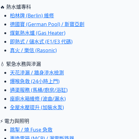
🔥 熱水爐專科
柏林牌 (Berlin) 維修
德國寶 (German Pool) / 斯寶亞創
煤氣熱水爐 (Gas Heater)
即熱式 / 儲水式 (E1/E3 代碼)
真火 / 樂信 (Rasonic)
💧 緊急水務與滲漏
天花滲漏 / 牆身滲水檢測
爆喉急救 (24小時上門)
通渠服務 (馬桶/廚房/浴缸)
座廁水箱維修 (波曲/漏水)
全屋水壓提升 (加裝水泵)
⚡ 電力與照明
跳掣 / 燒 Fuse 急救
更換電箱 (MCB) / 漏電斷路器