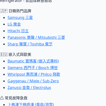
Refrigerator - 食品保鮮急救站
🇯🇵 日韓熱門品牌
Samsung 三星
LG 樂金
Hitachi 日立
Panasonic 樂聲 / Mitsubishi 三菱
Sharp 聲寶 / Toshiba 東芝
🇪🇺 嵌入式與歐美
Baumatic 寶瑪客 (嵌入式專科)
Siemens 西門子 / Bosch 博世
Whirlpool 惠而浦 / Philco 飛歌
Gaggenau / Miele / Sub-Zero
Zanussi 金章 / Electrolux
⚠ 常見故障急救
上格凍下格唔凍 (風扇/溶雪)