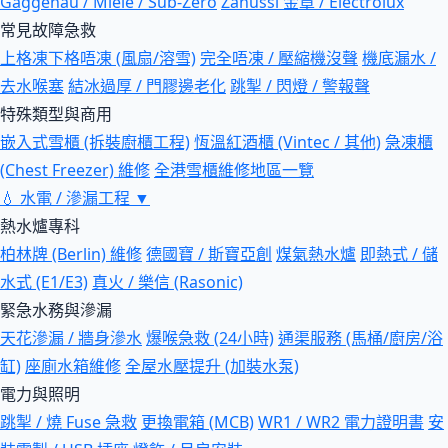
Gaggenau / Miele / Sub-Zero
Zanussi 金章 / Electrolux
常見故障急救
上格凍下格唔凍 (風扇/溶雪)
完全唔凍 / 壓縮機沒聲
機底漏水 /
去水喉塞
結冰過厚 / 門膠邊老化
跳掣 / 閃燈 / 警報聲
特殊類型與商用
嵌入式雪櫃 (拆裝廚櫃工程)
恆溫紅酒櫃 (Vintec / 其他)
急凍櫃
(Chest Freezer) 維修
全港雪櫃維修地區一覽
💧
水電 / 滲漏工程
▼
熱水爐專科
柏林牌 (Berlin) 維修
德國寶 / 斯寶亞創
煤氣熱水爐
即熱式 / 儲
水式 (E1/E3)
真火 / 樂信 (Rasonic)
緊急水務與滲漏
天花滲漏 / 牆身滲水
爆喉急救 (24小時)
通渠服務 (馬桶/廚房/浴
缸)
座廁水箱維修
全屋水壓提升 (加裝水泵)
電力與照明
跳掣 / 燒 Fuse 急救
更換電箱 (MCB)
WR1 / WR2 電力證明書
安