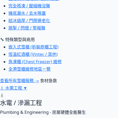
完全唔凍 / 壓縮機沒聲
機底漏水 / 去水喉塞
結冰過厚 / 門膠邊老化
跳掣 / 閃燈 / 警報聲
🔧 特殊類型與商用
嵌入式雪櫃 (拆裝廚櫃工程)
恆溫紅酒櫃 (Vintec / 其他)
急凍櫃 (Chest Freezer) 維修
全港雪櫃維修地區一覽
查看所有雪櫃服務 →
食材急救
💧
水電工程
▼
💧
水電 / 滲漏工程
Plumbing & Engineering - 房屋硬體全能醫生