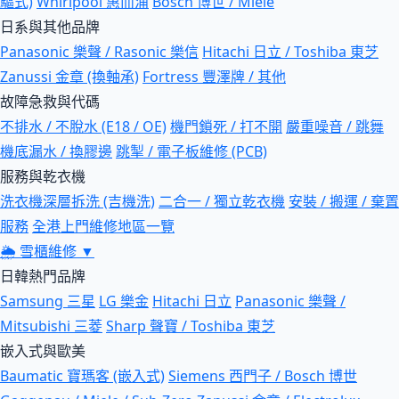
驅式)
Whirlpool 惠而浦
Bosch 博世 / Miele
日系與其他品牌
Panasonic 樂聲 / Rasonic 樂信
Hitachi 日立 / Toshiba 東芝
Zanussi 金章 (換軸承)
Fortress 豐澤牌 / 其他
故障急救與代碼
不排水 / 不脫水 (E18 / OE)
機門鎖死 / 打不開
嚴重噪音 / 跳舞
機底漏水 / 換膠邊
跳掣 / 電子板維修 (PCB)
服務與乾衣機
洗衣機深層拆洗 (吉機洗)
二合一 / 獨立乾衣機
安裝 / 搬運 / 棄置
服務
全港上門維修地區一覽
🌦
雪櫃維修
▼
日韓熱門品牌
Samsung 三星
LG 樂金
Hitachi 日立
Panasonic 樂聲 /
Mitsubishi 三菱
Sharp 聲寶 / Toshiba 東芝
嵌入式與歐美
Baumatic 寶瑪客 (嵌入式)
Siemens 西門子 / Bosch 博世