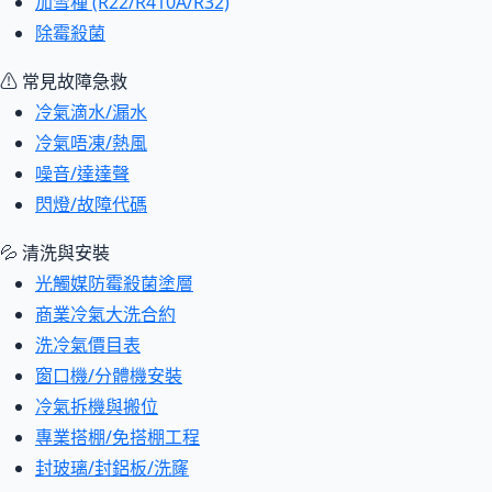
加雪種 (R22/R410A/R32)
除霉殺菌
⚠ 常見故障急救
冷氣滴水/漏水
冷氣唔凍/熱風
噪音/達達聲
閃燈/故障代碼
💦 清洗與安裝
光觸媒防霉殺菌塗層
商業冷氣大洗合約
洗冷氣價目表
窗口機/分體機安裝
冷氣拆機與搬位
專業搭棚/免搭棚工程
封玻璃/封鋁板/洗窿