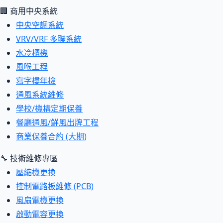
🏢 商用中央系統
中央空調系統
VRV/VRF 多聯系統
水冷櫃機
風喉工程
寫字樓年檢
通風系統維修
學校/機構定期保養
餐廳通風/鮮風出牌工程
商業保養合約 (大期)
🔧 技術維修專區
壓縮機更換
控制電路板維修 (PCB)
風扇電機更換
啟動電容更換