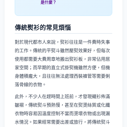
是什麼？
傳統熨衫的常見煩惱
對於現代都市人來說，熨衫往往是一件費時失事
的工作。傳統的平熨斗雖然壓熨效果好，但每次
使用都需要大費周章地搬出熨衫板，非常佔用居
家空間；而早期的直立式掛熨機雖然方便，但機
身體積龐大，且往往無法處理西裝褲管等需要俐
落骨線的衣物。
此外，不少人在趕時間上班前，才發現襯衫佈滿
皺褶，傳統熨斗預熱慢，甚至在熨燙絲質或化纖
衣物時容易因溫度控制不當而燙壞衣物或出現漏
水情況。如果經常需要出差或旅行，將傳統熨斗