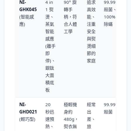
NI-
4 in
90° 旋
追求
99.99%
GHK045
1 熨
轉手
高效
殺菌、
(智能感
燙、
柄，符
能、
100%
應)
蒸氣
合人體
注重
除蟎
智能
工學
安全
感應
與熨
(離手
燙細
即
節的
停)、
家庭
銀鈦
大面
積底
板
NI-
20
極輕機
經常
99.99%
GHD021
秒迅
身約
出
殺菌
(輕巧型)
速預
480g，
差、
熱、
熨衣無
旅