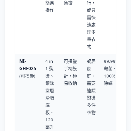
簡易
負擔
行，
操作
或只
需快
速處
理少
量衣
物
NI-
4 in
可摺疊
蝸居
99.99%
GHF025
1 熨
手柄設
家
殺菌、
(可摺疊)
燙、
計，極
庭、
100%
銀鈦
易收納
需要
除蟎
塗層
連續
滑順
熨燙
底
多件
板、
衣物
120
毫升