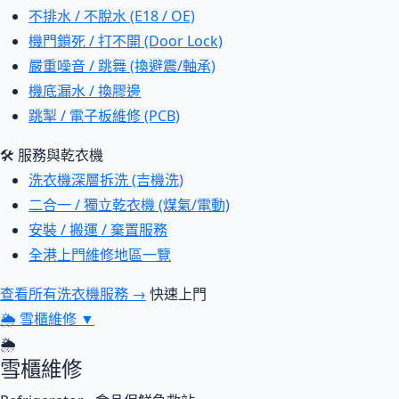
不排水 / 不脫水 (E18 / OE)
機門鎖死 / 打不開 (Door Lock)
嚴重噪音 / 跳舞 (換避震/軸承)
機底漏水 / 換膠邊
跳掣 / 電子板維修 (PCB)
🛠 服務與乾衣機
洗衣機深層拆洗 (吉機洗)
二合一 / 獨立乾衣機 (煤氣/電動)
安裝 / 搬運 / 棄置服務
全港上門維修地區一覽
查看所有洗衣機服務 →
快速上門
🌦
雪櫃維修
▼
🌦
雪櫃維修