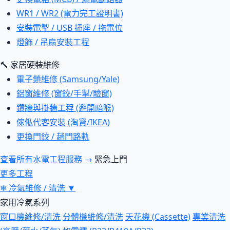
WR1 / WR2 (電力完工證明書)
安裝電掣 / USB 插座 / 拖電位
燈飾 / 吊扇安裝工程
🔨 家居硬裝維修
電子鎖維修 (Samsung/Yale)
鋁窗維修 (窗鉸/手掣/驗窗)
鑽牆與掛牆工程 (避開暗喉)
傢俬代客安裝 (淘寶/IKEA)
更換門鉸 / 趟門路軌
查看所有水電工程服務 →
緊急上門
更多工程
❄
冷氣維修 / 清洗
▼
家用冷氣系列
窗口機維修/清洗
分體機維修/清洗
天花機 (Cassette)
專業清洗