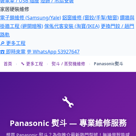
裝電掣 / USB 插座
燈飾 / 吊扇安裝
家居硬裝維修
電子鎖維修 (Samsung/Yale)
鋁窗維修 (窗鉸/手掣/驗窗)
鑽牆與
掛牆工程 (避開暗喉)
傢俬代客安裝 (淘寶/IKEA)
更換門鉸 / 趟門
路軌
🔎 更多工程
☎ 即時來電
💬 WhatsApp 53927647
首頁
›
🔧 更多工程
›
熨斗 / 蒸熨機維修
›
Panasonic熨斗
🔧
Panasonic 熨斗 — 專業維修服務
想買 Panasonic 熨斗？為你推介最新熱門型號！無論是智能感