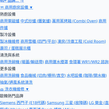
40+ 品牌... →
🍴
商用廚房設備
▼
熱廚設備
商用電磁爐
中式炒爐 (鑊氣爐)
萬用蒸烤箱 (Combi Oven)
商用
炸爐
製冷設備
製冰機維修
商用雪櫃 (四門/平台)
凍房/冷庫工程 (Cold Room)
壽司 / 蛋糕展示櫃
清洗與系統
商用洗碗機 (揭蓋/輸送帶)
商用運水煙罩
食環署 WR1/WR2 諮詢
更多設備
商用洗碗機
食品機械 (切肉/攪拌/真空)
水吧設備 (咖啡/開水機)
抽氣/通風系統清洗
🧺
洗衣機維修
▼
歐韓熱門品牌
Siemens 西門子 (E18代碼)
Samsung 三星 (故障碼)
LG 樂金 (直