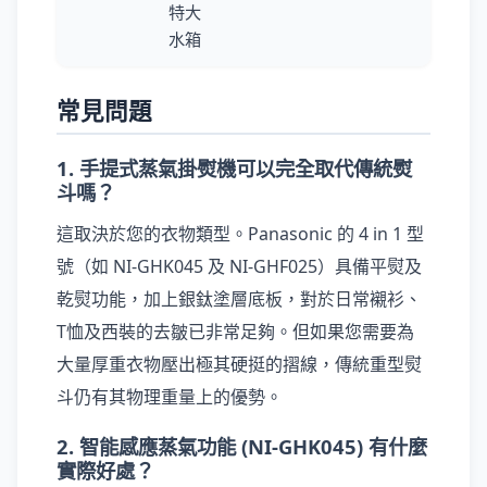
特大
水箱
常見問題
1. 手提式蒸氣掛熨機可以完全取代傳統熨
斗嗎？
這取決於您的衣物類型。Panasonic 的 4 in 1 型
號（如 NI-GHK045 及 NI-GHF025）具備平熨及
乾熨功能，加上銀鈦塗層底板，對於日常襯衫、
T恤及西裝的去皺已非常足夠。但如果您需要為
大量厚重衣物壓出極其硬挺的摺線，傳統重型熨
斗仍有其物理重量上的優勢。
2. 智能感應蒸氣功能 (NI-GHK045) 有什麼
實際好處？