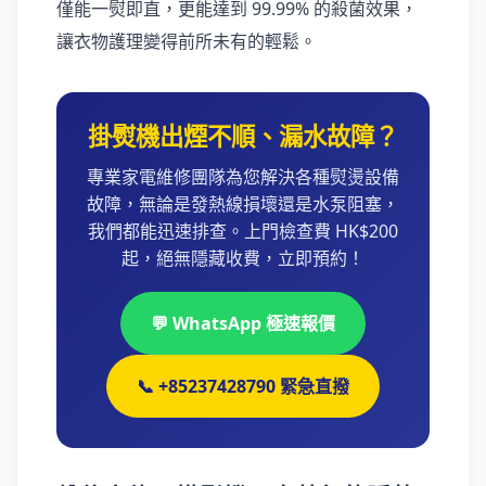
僅能一熨即直，更能達到 99.99% 的殺菌效果，
讓衣物護理變得前所未有的輕鬆。
掛熨機出煙不順、漏水故障？
專業家電維修團隊為您解決各種熨燙設備
故障，無論是發熱線損壞還是水泵阻塞，
我們都能迅速排查。上門檢查費 HK$200
起，絕無隱藏收費，立即預約！
💬 WhatsApp 極速報價
📞 +85237428790 緊急直撥