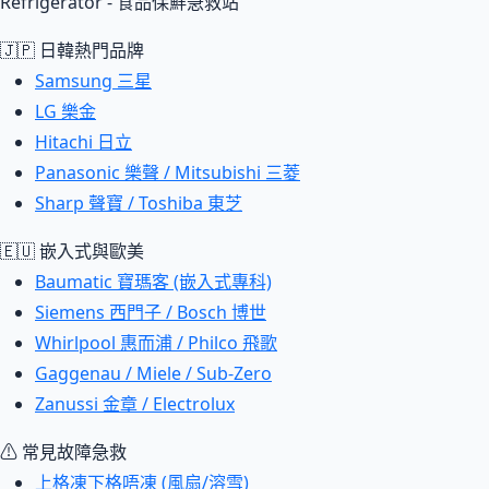
Refrigerator - 食品保鮮急救站
🇯🇵 日韓熱門品牌
Samsung 三星
LG 樂金
Hitachi 日立
Panasonic 樂聲 / Mitsubishi 三菱
Sharp 聲寶 / Toshiba 東芝
🇪🇺 嵌入式與歐美
Baumatic 寶瑪客 (嵌入式專科)
Siemens 西門子 / Bosch 博世
Whirlpool 惠而浦 / Philco 飛歌
Gaggenau / Miele / Sub-Zero
Zanussi 金章 / Electrolux
⚠ 常見故障急救
上格凍下格唔凍 (風扇/溶雪)