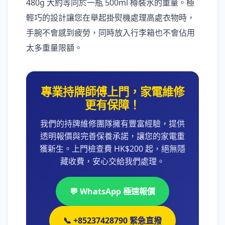
480g 大約等同於一瓶 500ml 樽裝水的重量。極
輕巧的設計讓您在舉起掛熨機處理高處衣物時，
手腕不會感到疲勞，同時放入行李箱也不會佔用
太多重量限額。
專業持牌師傅上門，家電維修
更有保障！
我們的持牌維修團隊擁有豐富經驗，提供
透明報價與完善保養承諾，讓您的家電重
獲新生。上門檢查費 HK$200 起，絕無隱
藏收費，安心交給我們處理。
💬 WhatsApp 極速報價
📞 +85237428790 緊急直撥