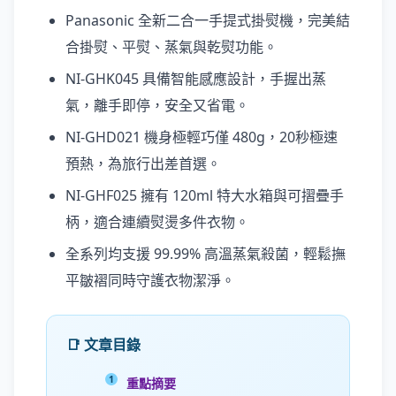
Panasonic 全新二合一手提式掛熨機，完美結
合掛熨、平熨、蒸氣與乾熨功能。
NI-GHK045 具備智能感應設計，手握出蒸
氣，離手即停，安全又省電。
NI-GHD021 機身極輕巧僅 480g，20秒極速
預熱，為旅行出差首選。
NI-GHF025 擁有 120ml 特大水箱與可摺疊手
柄，適合連續熨燙多件衣物。
全系列均支援 99.99% 高溫蒸氣殺菌，輕鬆撫
平皺褶同時守護衣物潔淨。
📑 文章目錄
重點摘要