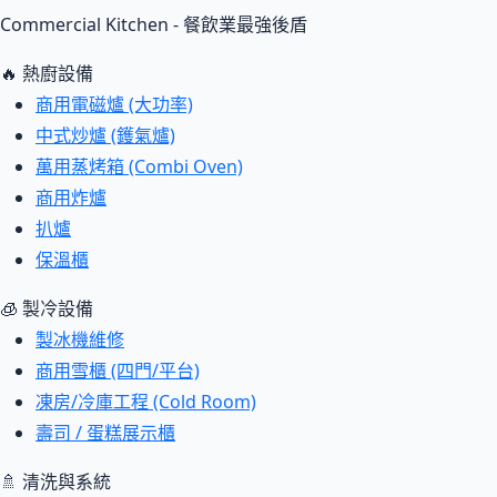
Commercial Kitchen - 餐飲業最強後盾
🔥 熱廚設備
商用電磁爐 (大功率)
中式炒爐 (鑊氣爐)
萬用蒸烤箱 (Combi Oven)
商用炸爐
扒爐
保溫櫃
🧊 製冷設備
製冰機維修
商用雪櫃 (四門/平台)
凍房/冷庫工程 (Cold Room)
壽司 / 蛋糕展示櫃
🚿 清洗與系統