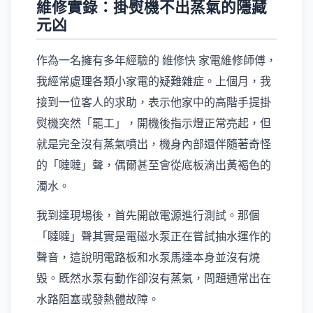
維修實錄：掛熨機不出蒸氣的隱藏
元凶
作為一名擁有多年經驗的 維修快 家電維修師傅，
我經常處理各類小家電的疑難雜症。上個月，我
接到一位客人的求助，表示他家中的高階手提掛
熨機突然「罷工」，開機後指示燈正常亮起，但
就是完全沒有蒸氣噴出，機身內部還伴隨著奇怪
的「噠噠」聲，偶爾甚至會從底板滴出黃褐色的
濁水。
我到達現場後，首先開啟電源進行測試。那個
「噠噠」聲其實是電磁水泵正在嘗試抽水運作的
聲音，這說明電路板和水泵馬達本身並沒有燒
毀。既然水泵有動作卻沒有蒸氣，問題通常出在
水路阻塞或發熱體故障。