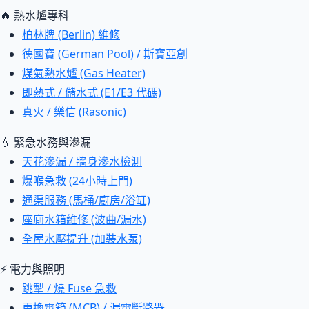
🔥 熱水爐專科
柏林牌 (Berlin) 維修
德國寶 (German Pool) / 斯寶亞創
煤氣熱水爐 (Gas Heater)
即熱式 / 儲水式 (E1/E3 代碼)
真火 / 樂信 (Rasonic)
💧 緊急水務與滲漏
天花滲漏 / 牆身滲水檢測
爆喉急救 (24小時上門)
通渠服務 (馬桶/廚房/浴缸)
座廁水箱維修 (波曲/漏水)
全屋水壓提升 (加裝水泵)
⚡ 電力與照明
跳掣 / 燒 Fuse 急救
更換電箱 (MCB) / 漏電斷路器