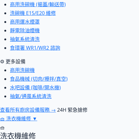
商用洗碗機 (揭蓋/輸送帶)
洗碗機 E15/E20 維修
商用運水煙罩
靜電除油煙機
抽氣系統清洗
食環署 WR1/WR2 諮詢
⚙ 更多設備
商用洗碗機
食品機械 (切肉/攪拌/真空)
水吧設備 (咖啡/開水機)
抽氣/通風系統清洗
查看所有廚房設備服務 →
24H 緊急搶修
🧺
洗衣機維修
▼
🧺
洗衣機維修