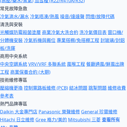
(高壓/藥水/蒸氣)
加雪種 (R22/R410A/R32)
常見故障急救
冷氣滴水/漏水
冷氣唔凍/熱風
噪音/達達聲
閃燈/故障代碼
清洗與安裝
光觸媒防霉殺菌塗層
商業冷氣大洗合約
洗冷氣價目表
窗口機/
分體機安裝
冷氣拆機與搬位
專業搭棚/免搭棚工程
封玻璃/封鋁
板/洗窿
商用中央系統
中央空調系統
VRV/VRF 多聯系統
風喉工程
餐廳通風/鮮風出牌
工程
商業保養合約 (大期)
技術維修專區
壓縮機更換
控制電路板維修 (PCB)
結冰問題
跳掣問題
維修收費
參考表
熱門品牌專區
Daikin 大金專門店
Panasonic 樂聲維修
General 珍寶維修
Hitachi 日立維修
Gree 格力/美的
Mitsubishi 三菱
查看所有