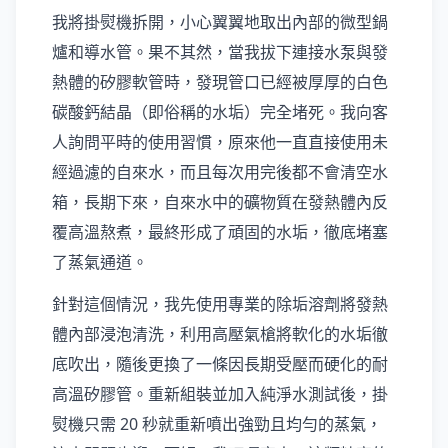
我將掛熨機拆開，小心翼翼地取出內部的微型鍋
爐和導水管。果不其然，當我拔下連接水泵與發
熱體的矽膠軟管時，發現管口已經被厚厚的白色
碳酸鈣結晶（即俗稱的水垢）完全堵死。我向客
人詢問平時的使用習慣，原來他一直直接使用未
經過濾的自來水，而且每次用完後都不會清空水
箱，長期下來，自來水中的礦物質在發熱體內反
覆高溫熬煮，最終形成了頑固的水垢，徹底堵塞
了蒸氣通道。
針對這個情況，我先使用專業的除垢溶劑將發熱
體內部浸泡清洗，利用高壓氣槍將軟化的水垢徹
底吹出，隨後更換了一條因長期受壓而硬化的耐
高溫矽膠管。重新組裝並加入純淨水測試後，掛
熨機只需 20 秒就重新噴出強勁且均勻的蒸氣，