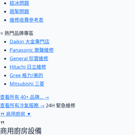
結冰問題
跳掣問題
維修收費參考表
⭐ 熱門品牌專區
Daikin 大金專門店
Panasonic 樂聲維修
General 珍寶維修
Hitachi 日立維修
Gree 格力/美的
Mitsubishi 三菱
查看所有 40+ 品牌... →
查看所有冷氣服務 →
24H 緊急維修
🍴
商用廚房
▼
🍴
商用廚房設備