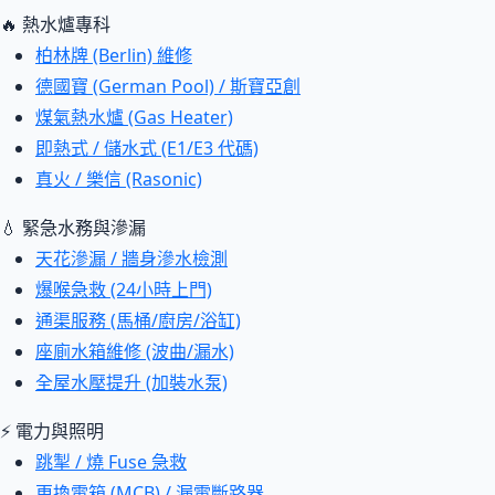
🔥 熱水爐專科
柏林牌 (Berlin) 維修
德國寶 (German Pool) / 斯寶亞創
煤氣熱水爐 (Gas Heater)
即熱式 / 儲水式 (E1/E3 代碼)
真火 / 樂信 (Rasonic)
💧 緊急水務與滲漏
天花滲漏 / 牆身滲水檢測
爆喉急救 (24小時上門)
通渠服務 (馬桶/廚房/浴缸)
座廁水箱維修 (波曲/漏水)
全屋水壓提升 (加裝水泵)
⚡ 電力與照明
跳掣 / 燒 Fuse 急救
更換電箱 (MCB) / 漏電斷路器