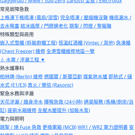
Gaggenau / Miele / Sub-Zero
Zanussi 金章 / Electrolux
常見故障急救
上格凍下格唔凍 (風扇/溶雪)
完全唔凍 / 壓縮機沒聲
機底漏水 /
去水喉塞
結冰過厚 / 門膠邊老化
跳掣 / 閃燈 / 警報聲
特殊類型與商用
嵌入式雪櫃 (拆裝廚櫃工程)
恆溫紅酒櫃 (Vintec / 其他)
急凍櫃
(Chest Freezer) 維修
全港雪櫃維修地區一覽
💧
水電 / 滲漏工程
▼
熱水爐專科
柏林牌 (Berlin) 維修
德國寶 / 斯寶亞創
煤氣熱水爐
即熱式 / 儲
水式 (E1/E3)
真火 / 樂信 (Rasonic)
緊急水務與滲漏
天花滲漏 / 牆身滲水
爆喉急救 (24小時)
通渠服務 (馬桶/廚房/浴
缸)
座廁水箱維修
全屋水壓提升 (加裝水泵)
電力與照明
跳掣 / 燒 Fuse 急救
更換電箱 (MCB)
WR1 / WR2 電力證明書
安