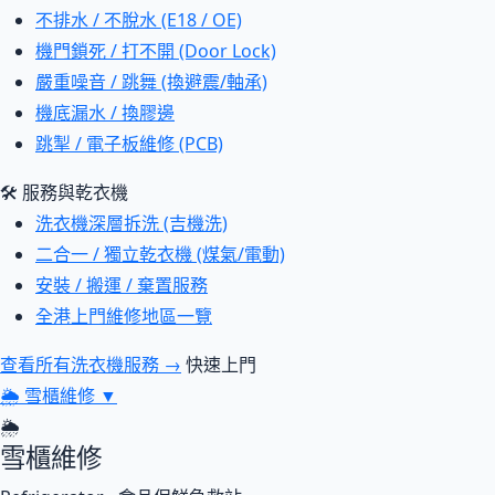
不排水 / 不脫水 (E18 / OE)
機門鎖死 / 打不開 (Door Lock)
嚴重噪音 / 跳舞 (換避震/軸承)
機底漏水 / 換膠邊
跳掣 / 電子板維修 (PCB)
🛠 服務與乾衣機
洗衣機深層拆洗 (吉機洗)
二合一 / 獨立乾衣機 (煤氣/電動)
安裝 / 搬運 / 棄置服務
全港上門維修地區一覽
查看所有洗衣機服務 →
快速上門
🌦
雪櫃維修
▼
🌦
雪櫃維修