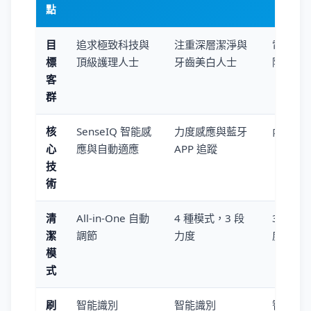
點
目
追求極致科技與
注重深層潔淨與
電動牙
標
頂級護理人士
牙齒美白人士
階使用
客
群
核
SenseIQ 智能感
力度感應與藍牙
內置壓
心
應與自動適應
APP 追蹤
技
術
清
All-in-One 自動
4 種模式，3 段
3 種模
潔
調節
力度
度
模
式
刷
智能識別
智能識別
智能識