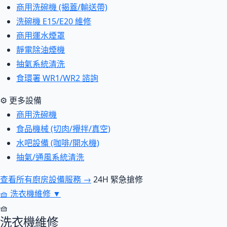
商用洗碗機 (揭蓋/輸送帶)
洗碗機 E15/E20 維修
商用運水煙罩
靜電除油煙機
抽氣系統清洗
食環署 WR1/WR2 諮詢
⚙ 更多設備
商用洗碗機
食品機械 (切肉/攪拌/真空)
水吧設備 (咖啡/開水機)
抽氣/通風系統清洗
查看所有廚房設備服務 →
24H 緊急搶修
🧺
洗衣機維修
▼
🧺
洗衣機維修