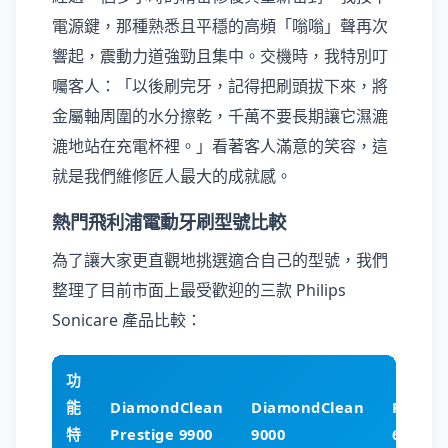
電源鍵，那種熟悉且平穩的高頻「嗡嗡」聲再次
響起，震動力道強勁且集中。交機時，我特別叮
囑客人：「以後刷完牙，記得把刷頭拔下來，將
金屬軸周圍的水分擦乾，千萬不要長期讓它濕漉
漉地站在充電杯裡。」看著客人滿意的笑容，這
就是我們維修匠人最大的成就感。
熱門飛利浦電動牙刷型號比較
為了讓大家更直觀地挑選適合自己的型號，我們
整理了目前市面上最受歡迎的三款 Philips
Sonicare 產品比較：
功
能
DiamondClean
DiamondClean
Protec
特
Prestige 9900
9000
6100