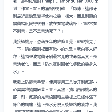
著一部粉紅色的 Philips DiamondClean 9000 來
到工作室。客人的痛點很明確：「師傅，這部牙
刷最近震動聲變得像拖拉機一樣大，而且刷頭的
震動幅度變得很弱，放在充電玻璃杯上也經常充
不到電，是不是電池死了？」
我接過機身，憑藉多年的維修直覺，輕輕搖晃了
一下，隱約聽到裡面有微小的水聲。我向客人解
釋，這類聲波電動牙刷最常見的致命傷其實不是
電池老化，而是「防水密封圈老化導致的機身入
水」。
我戴上防靜電手套，使用專用工具從牙刷底部小
心翼翼地撬開底蓋。果不其然，抽出內部機芯的
那一刻，底部的充電線圈和主機板上已經佈滿了
綠色的銅鏽，這正是水分侵入後短路的痕跡。我