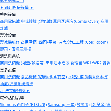
40+ 品牌... →
🍴
商用廚房設備
▼
熱廚設備
商用電磁爐
中式炒爐 (鑊氣爐)
萬用蒸烤箱 (Combi Oven)
商用
炸爐
製冷設備
製冰機維修
商用雪櫃 (四門/平台)
凍房/冷庫工程 (Cold Room)
壽司 / 蛋糕展示櫃
清洗與系統
商用洗碗機 (揭蓋/輸送帶)
商用運水煙罩
食環署 WR1/WR2 諮詢
更多設備
商用洗碗機
食品機械 (切肉/攪拌/真空)
水吧設備 (咖啡/開水機)
抽氣/通風系統清洗
🧺
洗衣機維修
▼
歐韓熱門品牌
Siemens 西門子 (E18代碼)
Samsung 三星 (故障碼)
LG 樂金 (直