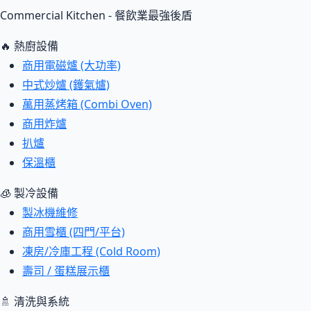
Commercial Kitchen - 餐飲業最強後盾
🔥 熱廚設備
商用電磁爐 (大功率)
中式炒爐 (鑊氣爐)
萬用蒸烤箱 (Combi Oven)
商用炸爐
扒爐
保溫櫃
🧊 製冷設備
製冰機維修
商用雪櫃 (四門/平台)
凍房/冷庫工程 (Cold Room)
壽司 / 蛋糕展示櫃
🚿 清洗與系統