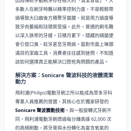
因為傳統手動刷牙存在極大的「清潔盲區」。大
多數人在刷牙時難以精準控制力度，不是輕輕帶
過導致大臼齒後方積聚牙菌膜，就是用力過度導
致牙肉萎縮和琺瑯質受損。此外，普通的刷毛難
以深入狹窄的牙縫，日積月累下，隱藏的細菌便
會引發口臭、蛀牙甚至牙周病。面對市面上琳瑯
滿目的潔齒工具，消費者往往感到迷惘，不知道
該如何選擇真正能解決口腔死角問題的產品。
解決方案：Sonicare 聲波科技的液體清潔
動力
飛利浦(Philips)電動牙刷之所以能成為眾多牙科
專業人員推薦的首選，其核心在於獨家研發的
Sonicare 聲波震動技術
。與一般旋轉式牙刷不
同，飛利浦電動牙刷透過每分鐘高達 62,000 次
的高頻刷動，將牙膏與水份轉化為富含氧氣的