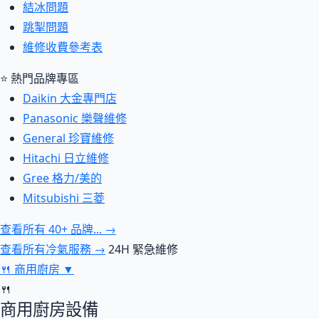
結冰問題
跳掣問題
維修收費參考表
⭐ 熱門品牌專區
Daikin 大金專門店
Panasonic 樂聲維修
General 珍寶維修
Hitachi 日立維修
Gree 格力/美的
Mitsubishi 三菱
查看所有 40+ 品牌... →
查看所有冷氣服務 →
24H 緊急維修
🍴
商用廚房
▼
🍴
商用廚房設備