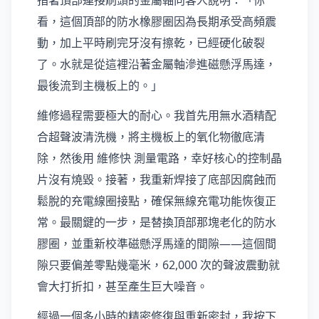
指著頂部連接刷頭的金屬軸向客人說明：「你
看，這個頂部的防水橡膠圈因為長期承受高頻震
動，加上平時刷完牙沒有擦乾，已經硬化破裂
了。水就是從這裡沿著金屬軸滲進磁懸浮馬達，
最後流到主機板上的。」
維修過程需要極大的耐心。我首先用無水酒精配
合超聲波清洗機，將主機板上的氧化物徹底清
除，然後用 維修快 測量電路，幸好核心的控制晶
片沒有燒毀。接著，我重新焊接了底部因腐蝕而
鬆脫的充電線圈接點，確保無線充電功能恢復正
常。最關鍵的一步，是替換頂部那塊老化的防水
膠圈，並重新校準磁懸浮馬達的間隙——這個間
隙只要偏差零點幾毫米，62,000 次的聲波震動就
會大打折扣，甚至產生巨大噪音。
經過一個多小時的精密修復與重新密封，我按下