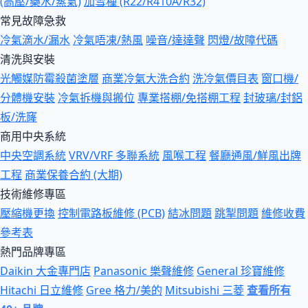
(高壓/藥水/蒸氣)
加雪種 (R22/R410A/R32)
常見故障急救
冷氣滴水/漏水
冷氣唔凍/熱風
噪音/達達聲
閃燈/故障代碼
清洗與安裝
光觸媒防霉殺菌塗層
商業冷氣大洗合約
洗冷氣價目表
窗口機/
分體機安裝
冷氣拆機與搬位
專業搭棚/免搭棚工程
封玻璃/封鋁
板/洗窿
商用中央系統
中央空調系統
VRV/VRF 多聯系統
風喉工程
餐廳通風/鮮風出牌
工程
商業保養合約 (大期)
技術維修專區
壓縮機更換
控制電路板維修 (PCB)
結冰問題
跳掣問題
維修收費
參考表
熱門品牌專區
Daikin 大金專門店
Panasonic 樂聲維修
General 珍寶維修
Hitachi 日立維修
Gree 格力/美的
Mitsubishi 三菱
查看所有