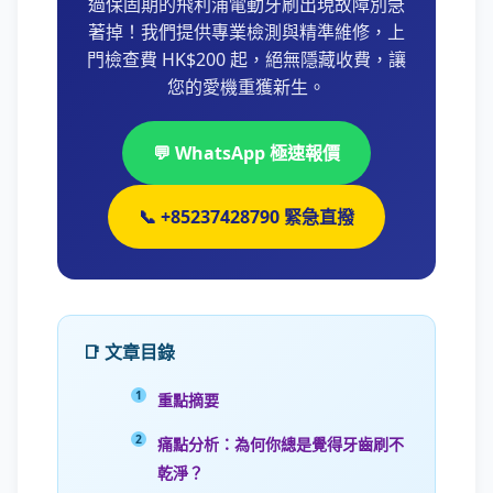
過保固期的飛利浦電動牙刷出現故障別急
著掉！我們提供專業檢測與精準維修，上
門檢查費 HK$200 起，絕無隱藏收費，讓
您的愛機重獲新生。
💬 WhatsApp 極速報價
📞 +85237428790 緊急直撥
📑 文章目錄
重點摘要
痛點分析：為何你總是覺得牙齒刷不
乾淨？