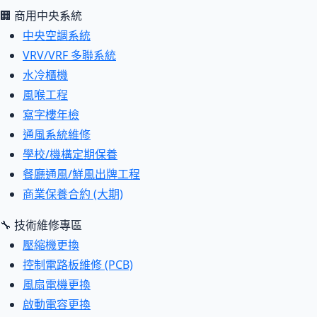
🏢 商用中央系統
中央空調系統
VRV/VRF 多聯系統
水冷櫃機
風喉工程
寫字樓年檢
通風系統維修
學校/機構定期保養
餐廳通風/鮮風出牌工程
商業保養合約 (大期)
🔧 技術維修專區
壓縮機更換
控制電路板維修 (PCB)
風扇電機更換
啟動電容更換