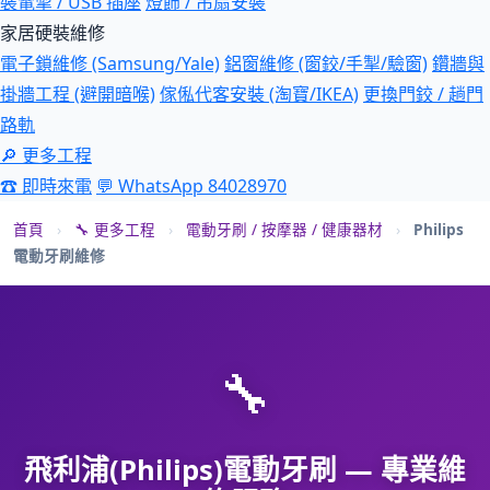
裝電掣 / USB 插座
燈飾 / 吊扇安裝
家居硬裝維修
電子鎖維修 (Samsung/Yale)
鋁窗維修 (窗鉸/手掣/驗窗)
鑽牆與
掛牆工程 (避開暗喉)
傢俬代客安裝 (淘寶/IKEA)
更換門鉸 / 趟門
路軌
🔎 更多工程
☎ 即時來電
💬 WhatsApp 84028970
首頁
›
🔧 更多工程
›
電動牙刷 / 按摩器 / 健康器材
›
Philips
電動牙刷維修
🔧
飛利浦(Philips)電動牙刷 — 專業維