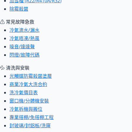
加雪種 (R22/R410A/R32)
除霉殺菌
⚠ 常見故障急救
冷氣滴水/漏水
冷氣唔凍/熱風
噪音/達達聲
閃燈/故障代碼
💦 清洗與安裝
光觸媒防霉殺菌塗層
商業冷氣大洗合約
洗冷氣價目表
窗口機/分體機安裝
冷氣拆機與搬位
專業搭棚/免搭棚工程
封玻璃/封鋁板/洗窿