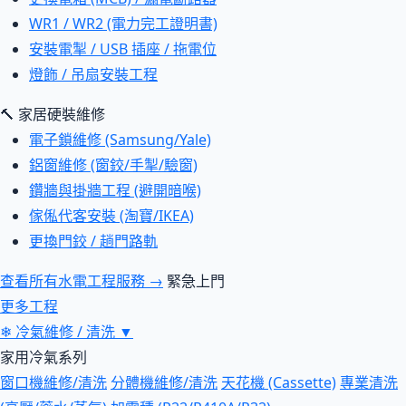
WR1 / WR2 (電力完工證明書)
安裝電掣 / USB 插座 / 拖電位
燈飾 / 吊扇安裝工程
🔨 家居硬裝維修
電子鎖維修 (Samsung/Yale)
鋁窗維修 (窗鉸/手掣/驗窗)
鑽牆與掛牆工程 (避開暗喉)
傢俬代客安裝 (淘寶/IKEA)
更換門鉸 / 趟門路軌
查看所有水電工程服務 →
緊急上門
更多工程
❄
冷氣維修 / 清洗
▼
家用冷氣系列
窗口機維修/清洗
分體機維修/清洗
天花機 (Cassette)
專業清洗