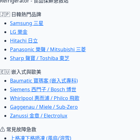
Refrigerator - 食品保鮮急救站
🇯🇵 日韓熱門品牌
Samsung 三星
LG 樂金
Hitachi 日立
Panasonic 樂聲 / Mitsubishi 三菱
Sharp 聲寶 / Toshiba 東芝
🇪🇺 嵌入式與歐美
Baumatic 寶瑪客 (嵌入式專科)
Siemens 西門子 / Bosch 博世
Whirlpool 惠而浦 / Philco 飛歌
Gaggenau / Miele / Sub-Zero
Zanussi 金章 / Electrolux
⚠ 常見故障急救
上格凍下格唔凍 (風扇/溶雪)