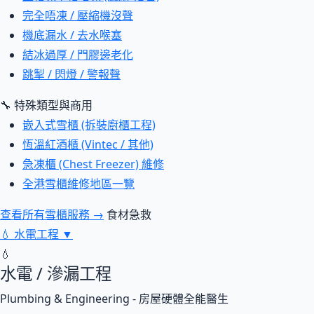
完全唔凍 / 壓縮機沒聲
機底漏水 / 去水喉塞
結冰過厚 / 門膠邊老化
跳掣 / 閃燈 / 警報聲
🔧 特殊類型與商用
嵌入式雪櫃 (拆裝廚櫃工程)
恆溫紅酒櫃 (Vintec / 其他)
急凍櫃 (Chest Freezer) 維修
全港雪櫃維修地區一覽
查看所有雪櫃服務 →
食材急救
💧
水電工程
▼
💧
水電 / 滲漏工程
Plumbing & Engineering - 房屋硬體全能醫生