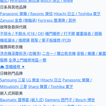
驅式)
Whirlpool 惠而浦
Bosch 博世 / Miele
日系與其他品牌
Panasonic 樂聲 / Rasonic 樂信
Hitachi 日立 / Toshiba 東芝
Zanussi 金章 (換軸承)
Fortress 豐澤牌 / 其他
故障急救與代碼
不排水 / 不脫水 (E18 / OE)
機門鎖死 / 打不開
嚴重噪音 / 跳舞
機底漏水 / 換膠邊
跳掣 / 電子板維修 (PCB)
服務與乾衣機
洗衣機深層拆洗 (吉機洗)
二合一 / 獨立乾衣機
安裝 / 搬運 / 棄置
服務
全港上門維修地區一覽
🌦
雪櫃維修
▼
日韓熱門品牌
Samsung 三星
LG 樂金
Hitachi 日立
Panasonic 樂聲 /
Mitsubishi 三菱
Sharp 聲寶 / Toshiba 東芝
嵌入式與歐美
Baumatic 寶瑪客 (嵌入式)
Siemens 西門子 / Bosch 博世