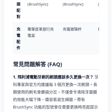
頭
(BrushSync)
(BrushSync)
(BrushS
配
對
充
奢華皮革旅行充
充電玻璃杯
標準旅
電
電盒
配
件
常見問題解答 (FAQ)
1. 飛利浦電動牙刷的刷頭應該多久更換一次？
牙
科專家與官方均建議每 3 個月更換一次刷頭。長
期使用的刷毛會磨損分岔，不僅會令清除牙菌膜
的效能大幅下降，還容易滋生細菌。帶有
BrushSync 功能的型號會在需要更換時亮起提示