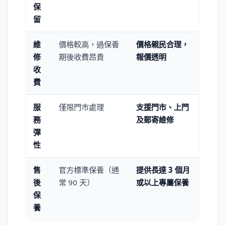
保
留
維
價格較高，過保養
價格親民合理，
修
期後收費昂貴
報價透明
收
費
服
僅限門市處理
支援門市、上門
務
及郵寄維修
彈
性
售
官方標準保養（通
提供長達 3 個月
後
常 90 天）
或以上專屬保養
保
養