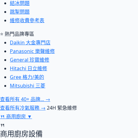
結冰問題
跳掣問題
維修收費參考表
⭐ 熱門品牌專區
Daikin 大金專門店
Panasonic 樂聲維修
General 珍寶維修
Hitachi 日立維修
Gree 格力/美的
Mitsubishi 三菱
查看所有 40+ 品牌... →
查看所有冷氣服務 →
24H 緊急維修
🍴
商用廚房
▼
🍴
商用廚房設備