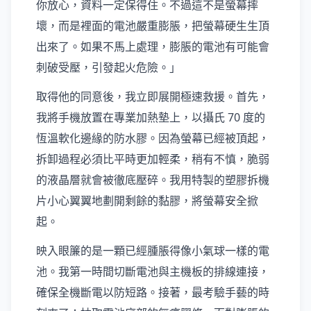
你放心，資料一定保得住。不過這不是螢幕摔
壞，而是裡面的電池嚴重膨脹，把螢幕硬生生頂
出來了。如果不馬上處理，膨脹的電池有可能會
刺破受壓，引發起火危險。」
取得他的同意後，我立即展開極速救援。首先，
我將手機放置在專業加熱墊上，以攝氏 70 度的
恆溫軟化邊緣的防水膠。因為螢幕已經被頂起，
拆卸過程必須比平時更加輕柔，稍有不慎，脆弱
的液晶層就會被徹底壓碎。我用特製的塑膠拆機
片小心翼翼地劃開剩餘的黏膠，將螢幕安全掀
起。
映入眼簾的是一顆已經腫脹得像小氣球一樣的電
池。我第一時間切斷電池與主機板的排線連接，
確保全機斷電以防短路。接著，最考驗手藝的時