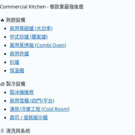
Commercial Kitchen - 餐飲業最強後盾
🔥 熱廚設備
商用電磁爐 (大功率)
中式炒爐 (鑊氣爐)
萬用蒸烤箱 (Combi Oven)
商用炸爐
扒爐
保溫櫃
🧊 製冷設備
製冰機維修
商用雪櫃 (四門/平台)
凍房/冷庫工程 (Cold Room)
壽司 / 蛋糕展示櫃
🚿 清洗與系統