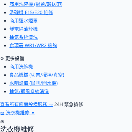
商用洗碗機 (揭蓋/輸送帶)
洗碗機 E15/E20 維修
商用運水煙罩
靜電除油煙機
抽氣系統清洗
食環署 WR1/WR2 諮詢
⚙ 更多設備
商用洗碗機
食品機械 (切肉/攪拌/真空)
水吧設備 (咖啡/開水機)
抽氣/通風系統清洗
查看所有廚房設備服務 →
24H 緊急搶修
🧺
洗衣機維修
▼
🧺
洗衣機維修