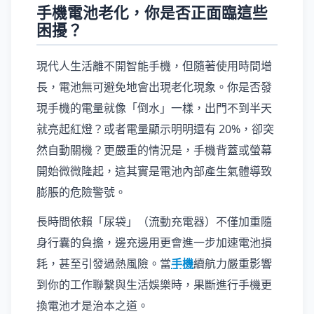
手機電池老化，你是否正面臨這些
困擾？
現代人生活離不開智能手機，但隨著使用時間增
長，電池無可避免地會出現老化現象。你是否發
現手機的電量就像「倒水」一樣，出門不到半天
就亮起紅燈？或者電量顯示明明還有 20%，卻突
然自動關機？更嚴重的情況是，手機背蓋或螢幕
開始微微隆起，這其實是電池內部產生氣體導致
膨脹的危險警號。
長時間依賴「尿袋」（流動充電器）不僅加重隨
身行囊的負擔，邊充邊用更會進一步加速電池損
耗，甚至引發過熱風險。當
手機
續航力嚴重影響
到你的工作聯繫與生活娛樂時，果斷進行手機更
換電池才是治本之道。