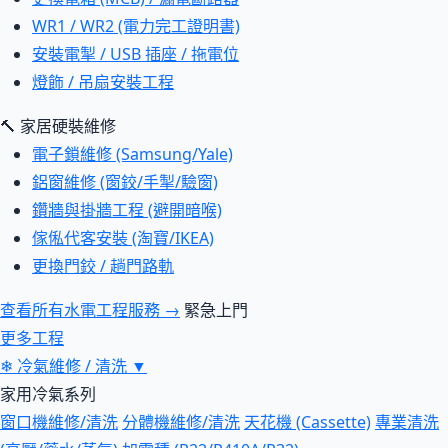
WR1 / WR2 (電力完工證明書)
安裝電掣 / USB 插座 / 拖電位
燈飾 / 吊扇安裝工程
🔨 家居硬裝維修
電子鎖維修 (Samsung/Yale)
鋁窗維修 (窗鉸/手掣/驗窗)
鑽牆與掛牆工程 (避開暗喉)
傢俬代客安裝 (淘寶/IKEA)
更換門鉸 / 趟門路軌
查看所有水電工程服務 →
緊急上門
更多工程
❄
冷氣維修 / 清洗
▼
家用冷氣系列
窗口機維修/清洗
分體機維修/清洗
天花機 (Cassette)
專業清洗