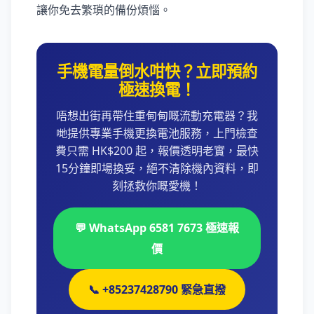
讓你免去繁瑣的備份煩惱。
手機電量倒水咁快？立即預約
極速換電！
唔想出街再帶住重甸甸嘅流動充電器？我
哋提供專業手機更換電池服務，上門檢查
費只需 HK$200 起，報價透明老實，最快
15分鐘即場換妥，絕不清除機內資料，即
刻拯救你嘅愛機！
💬 WhatsApp 6581 7673 極速報
價
📞 +85237428790 緊急直撥