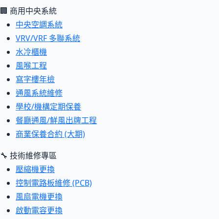
🏢 商用中央系統
中央空調系統
VRV/VRF 多聯系統
水冷櫃機
風喉工程
寫字樓年檢
通風系統維修
學校/機構定期保養
餐廳通風/鮮風出牌工程
商業保養合約 (大期)
🔧 技術維修專區
壓縮機更換
控制電路板維修 (PCB)
風扇電機更換
啟動電容更換