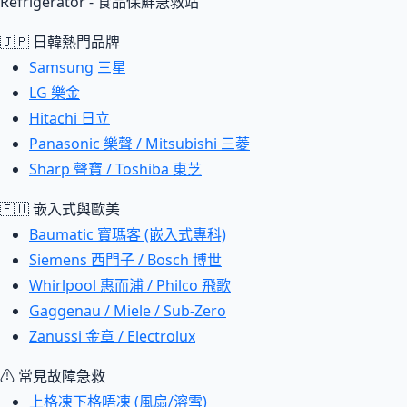
Refrigerator - 食品保鮮急救站
🇯🇵 日韓熱門品牌
Samsung 三星
LG 樂金
Hitachi 日立
Panasonic 樂聲 / Mitsubishi 三菱
Sharp 聲寶 / Toshiba 東芝
🇪🇺 嵌入式與歐美
Baumatic 寶瑪客 (嵌入式專科)
Siemens 西門子 / Bosch 博世
Whirlpool 惠而浦 / Philco 飛歌
Gaggenau / Miele / Sub-Zero
Zanussi 金章 / Electrolux
⚠ 常見故障急救
上格凍下格唔凍 (風扇/溶雪)