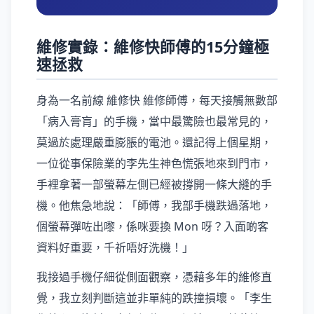
維修實錄：維修快師傅的15分鐘極
速拯救
身為一名前線 維修快 維修師傅，每天接觸無數部
「病入膏肓」的手機，當中最驚險也最常見的，
莫過於處理嚴重膨脹的電池。還記得上個星期，
一位從事保險業的李先生神色慌張地來到門市，
手裡拿著一部螢幕左側已經被撐開一條大縫的手
機。他焦急地說：「師傅，我部手機跌過落地，
個螢幕彈咗出嚟，係咪要換 Mon 呀？入面啲客
資料好重要，千祈唔好洗機！」
我接過手機仔細從側面觀察，憑藉多年的維修直
覺，我立刻判斷這並非單純的跌撞損壞。「李生