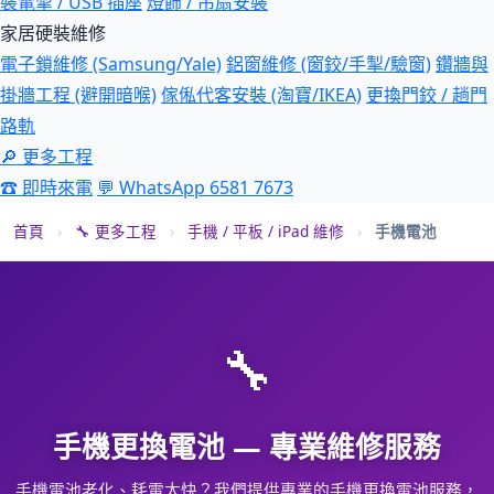
裝電掣 / USB 插座
燈飾 / 吊扇安裝
家居硬裝維修
電子鎖維修 (Samsung/Yale)
鋁窗維修 (窗鉸/手掣/驗窗)
鑽牆與
掛牆工程 (避開暗喉)
傢俬代客安裝 (淘寶/IKEA)
更換門鉸 / 趟門
路軌
🔎 更多工程
☎ 即時來電
💬 WhatsApp 6581 7673
首頁
›
🔧 更多工程
›
手機 / 平板 / iPad 維修
›
手機電池
🔧
手機更換電池 — 專業維修服務
手機電池老化、耗電太快？我們提供專業的手機更換電池服務，