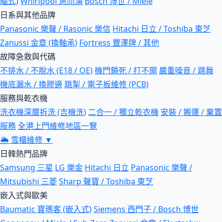
驅式)
Whirlpool 惠而浦
Bosch 博世 / Miele
日系與其他品牌
Panasonic 樂聲 / Rasonic 樂信
Hitachi 日立 / Toshiba 東芝
Zanussi 金章 (換軸承)
Fortress 豐澤牌 / 其他
故障急救與代碼
不排水 / 不脫水 (E18 / OE)
機門鎖死 / 打不開
嚴重噪音 / 跳舞
機底漏水 / 換膠邊
跳掣 / 電子板維修 (PCB)
服務與乾衣機
洗衣機深層拆洗 (吉機洗)
二合一 / 獨立乾衣機
安裝 / 搬運 / 棄置
服務
全港上門維修地區一覽
🌦
雪櫃維修
▼
日韓熱門品牌
Samsung 三星
LG 樂金
Hitachi 日立
Panasonic 樂聲 /
Mitsubishi 三菱
Sharp 聲寶 / Toshiba 東芝
嵌入式與歐美
Baumatic 寶瑪客 (嵌入式)
Siemens 西門子 / Bosch 博世