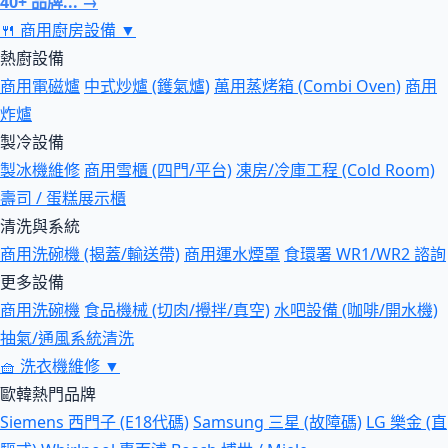
40+ 品牌... →
🍴
商用廚房設備
▼
熱廚設備
商用電磁爐
中式炒爐 (鑊氣爐)
萬用蒸烤箱 (Combi Oven)
商用
炸爐
製冷設備
製冰機維修
商用雪櫃 (四門/平台)
凍房/冷庫工程 (Cold Room)
壽司 / 蛋糕展示櫃
清洗與系統
商用洗碗機 (揭蓋/輸送帶)
商用運水煙罩
食環署 WR1/WR2 諮詢
更多設備
商用洗碗機
食品機械 (切肉/攪拌/真空)
水吧設備 (咖啡/開水機)
抽氣/通風系統清洗
🧺
洗衣機維修
▼
歐韓熱門品牌
Siemens 西門子 (E18代碼)
Samsung 三星 (故障碼)
LG 樂金 (直