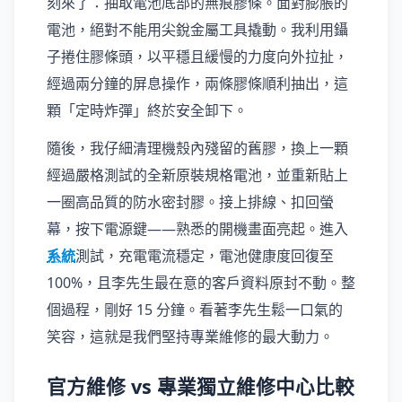
刻來了：抽取電池底部的無痕膠條。面對膨脹的
電池，絕對不能用尖銳金屬工具撬動。我利用鑷
子捲住膠條頭，以平穩且緩慢的力度向外拉扯，
經過兩分鐘的屏息操作，兩條膠條順利抽出，這
顆「定時炸彈」終於安全卸下。
隨後，我仔細清理機殼內殘留的舊膠，換上一顆
經過嚴格測試的全新原裝規格電池，並重新貼上
一圈高品質的防水密封膠。接上排線、扣回螢
幕，按下電源鍵——熟悉的開機畫面亮起。進入
系統
測試，充電電流穩定，電池健康度回復至
100%，且李先生最在意的客戶資料原封不動。整
個過程，剛好 15 分鐘。看著李先生鬆一口氣的
笑容，這就是我們堅持專業維修的最大動力。
官方維修 vs 專業獨立維修中心比較