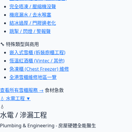
完全唔凍 / 壓縮機沒聲
機底漏水 / 去水喉塞
結冰過厚 / 門膠邊老化
跳掣 / 閃燈 / 警報聲
🔧 特殊類型與商用
嵌入式雪櫃 (拆裝廚櫃工程)
恆溫紅酒櫃 (Vintec / 其他)
急凍櫃 (Chest Freezer) 維修
全港雪櫃維修地區一覽
查看所有雪櫃服務 →
食材急救
💧
水電工程
▼
💧
水電 / 滲漏工程
Plumbing & Engineering - 房屋硬體全能醫生