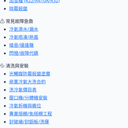
加雪種 (R22/R410A/R32)
除霉殺菌
⚠ 常見故障急救
冷氣滴水/漏水
冷氣唔凍/熱風
噪音/達達聲
閃燈/故障代碼
💦 清洗與安裝
光觸媒防霉殺菌塗層
商業冷氣大洗合約
洗冷氣價目表
窗口機/分體機安裝
冷氣拆機與搬位
專業搭棚/免搭棚工程
封玻璃/封鋁板/洗窿