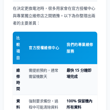
在決定更換電池時，很多用家會在官方授權中心
與專業獨立維修店之間猶豫。以下為你整理出兩
者的主要差異：
比
較
我們的專業維修
官方授權維修中心
項
服務
目
維
需提前預約，通常
最快 15 分鐘即
修
需留機數天
場完成
時
間
資
強制要求備份，過
100% 保留機內
料
程中可能清除資料
所有資料