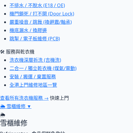
不排水 / 不脫水 (E18 / OE)
機門鎖死 / 打不開 (Door Lock)
嚴重噪音 / 跳舞 (換避震/軸承)
機底漏水 / 換膠邊
跳掣 / 電子板維修 (PCB)
🛠 服務與乾衣機
洗衣機深層拆洗 (吉機洗)
二合一 / 獨立乾衣機 (煤氣/電動)
安裝 / 搬運 / 棄置服務
全港上門維修地區一覽
查看所有洗衣機服務 →
快速上門
🌦
雪櫃維修
▼
🌦
雪櫃維修