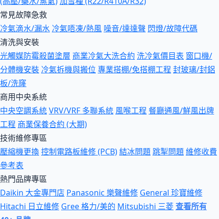
(高壓/藥水/蒸氣)
加雪種 (R22/R410A/R32)
常見故障急救
冷氣滴水/漏水
冷氣唔凍/熱風
噪音/達達聲
閃燈/故障代碼
清洗與安裝
光觸媒防霉殺菌塗層
商業冷氣大洗合約
洗冷氣價目表
窗口機/
分體機安裝
冷氣拆機與搬位
專業搭棚/免搭棚工程
封玻璃/封鋁
板/洗窿
商用中央系統
中央空調系統
VRV/VRF 多聯系統
風喉工程
餐廳通風/鮮風出牌
工程
商業保養合約 (大期)
技術維修專區
壓縮機更換
控制電路板維修 (PCB)
結冰問題
跳掣問題
維修收費
參考表
熱門品牌專區
Daikin 大金專門店
Panasonic 樂聲維修
General 珍寶維修
Hitachi 日立維修
Gree 格力/美的
Mitsubishi 三菱
查看所有