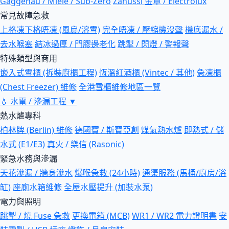
Gaggenau / Miele / Sub-Zero
Zanussi 金章 / Electrolux
常見故障急救
上格凍下格唔凍 (風扇/溶雪)
完全唔凍 / 壓縮機沒聲
機底漏水 /
去水喉塞
結冰過厚 / 門膠邊老化
跳掣 / 閃燈 / 警報聲
特殊類型與商用
嵌入式雪櫃 (拆裝廚櫃工程)
恆溫紅酒櫃 (Vintec / 其他)
急凍櫃
(Chest Freezer) 維修
全港雪櫃維修地區一覽
💧
水電 / 滲漏工程
▼
熱水爐專科
柏林牌 (Berlin) 維修
德國寶 / 斯寶亞創
煤氣熱水爐
即熱式 / 儲
水式 (E1/E3)
真火 / 樂信 (Rasonic)
緊急水務與滲漏
天花滲漏 / 牆身滲水
爆喉急救 (24小時)
通渠服務 (馬桶/廚房/浴
缸)
座廁水箱維修
全屋水壓提升 (加裝水泵)
電力與照明
跳掣 / 燒 Fuse 急救
更換電箱 (MCB)
WR1 / WR2 電力證明書
安