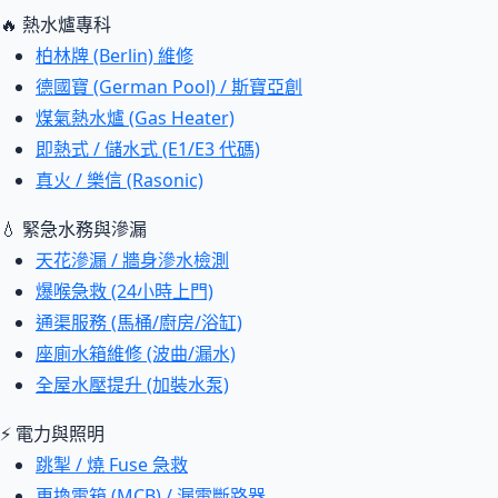
🔥 熱水爐專科
柏林牌 (Berlin) 維修
德國寶 (German Pool) / 斯寶亞創
煤氣熱水爐 (Gas Heater)
即熱式 / 儲水式 (E1/E3 代碼)
真火 / 樂信 (Rasonic)
💧 緊急水務與滲漏
天花滲漏 / 牆身滲水檢測
爆喉急救 (24小時上門)
通渠服務 (馬桶/廚房/浴缸)
座廁水箱維修 (波曲/漏水)
全屋水壓提升 (加裝水泵)
⚡ 電力與照明
跳掣 / 燒 Fuse 急救
更換電箱 (MCB) / 漏電斷路器