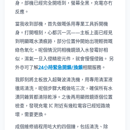
身，部機已經完全開唔到，螢幕全黑，充電亦冇
反應。
當我收到部機，首先做嘅係用專業工具拆開機
身。打開嗰刻，心都沉一沉——主板上面已經見
到明顯嘅水漬痕跡，部分位置仲開始出現輕微嘅
綠色氧化。呢個情況同相機鏡頭入水發霉好相
似，濕氣一旦入侵精密元件，就會慢慢侵蝕。 另
外亦可了解
24小時緊急開鎖/換鎖
相關服務。
我即刻將主板放入超聲波清洗機，用專用清潔液
徹底清洗，呢個步驟大概做咗三次，確保所有水
漬同雜質都清除乾淨。之後再用顯微鏡逐個位置
檢查，發現充電 IC 附近有幾粒電容已經短路燒
壞，需要更換。
成個維修過程用咗大約四個鐘，包括清洗、除