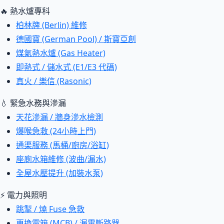
🔥 熱水爐專科
柏林牌 (Berlin) 維修
德國寶 (German Pool) / 斯寶亞創
煤氣熱水爐 (Gas Heater)
即熱式 / 儲水式 (E1/E3 代碼)
真火 / 樂信 (Rasonic)
💧 緊急水務與滲漏
天花滲漏 / 牆身滲水檢測
爆喉急救 (24小時上門)
通渠服務 (馬桶/廚房/浴缸)
座廁水箱維修 (波曲/漏水)
全屋水壓提升 (加裝水泵)
⚡ 電力與照明
跳掣 / 燒 Fuse 急救
更換電箱 (MCB) / 漏電斷路器