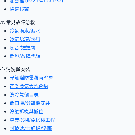
加雪種 (R22/R410A/R32)
除霉殺菌
⚠ 常見故障急救
冷氣滴水/漏水
冷氣唔凍/熱風
噪音/達達聲
閃燈/故障代碼
💦 清洗與安裝
光觸媒防霉殺菌塗層
商業冷氣大洗合約
洗冷氣價目表
窗口機/分體機安裝
冷氣拆機與搬位
專業搭棚/免搭棚工程
封玻璃/封鋁板/洗窿