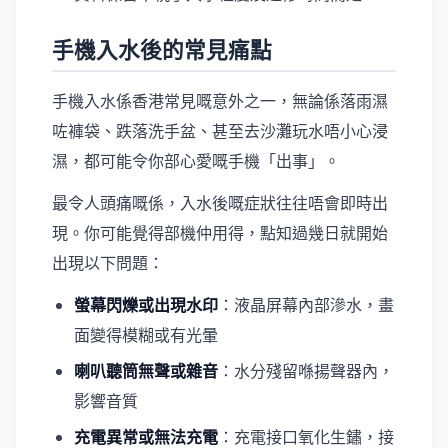
手機入水後的常見痛點
手機入水係香港常見嘅意外之一，無論係落雨濕
咗褲袋、跌落洗手盆、甚至去沙灘玩水唔小心浸
濕，都可能令你部心愛嘅手機「出事」。
最令人頭痛嘅係，入水後嘅症狀往往唔會即時出
現。你可能覺得部機仲用得，點知過幾日就開始
出現以下問題：
螢幕閃爍或出現水印
：液晶屏幕內部滲水，畫
面變得模糊或有光暈
喇叭聽筒無聲或雜音
：水分殘留喺揚聲器內，
影響音質
充電異常或無法充電
：充電接口氧化生鏽，接