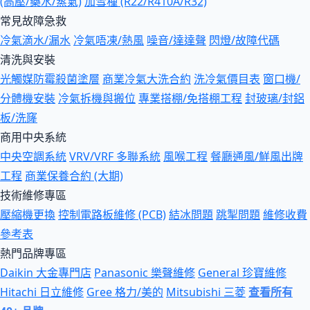
(高壓/藥水/蒸氣)
加雪種 (R22/R410A/R32)
常見故障急救
冷氣滴水/漏水
冷氣唔凍/熱風
噪音/達達聲
閃燈/故障代碼
清洗與安裝
光觸媒防霉殺菌塗層
商業冷氣大洗合約
洗冷氣價目表
窗口機/
分體機安裝
冷氣拆機與搬位
專業搭棚/免搭棚工程
封玻璃/封鋁
板/洗窿
商用中央系統
中央空調系統
VRV/VRF 多聯系統
風喉工程
餐廳通風/鮮風出牌
工程
商業保養合約 (大期)
技術維修專區
壓縮機更換
控制電路板維修 (PCB)
結冰問題
跳掣問題
維修收費
參考表
熱門品牌專區
Daikin 大金專門店
Panasonic 樂聲維修
General 珍寶維修
Hitachi 日立維修
Gree 格力/美的
Mitsubishi 三菱
查看所有