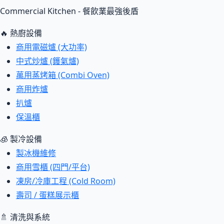
Commercial Kitchen - 餐飲業最強後盾
🔥 熱廚設備
商用電磁爐 (大功率)
中式炒爐 (鑊氣爐)
萬用蒸烤箱 (Combi Oven)
商用炸爐
扒爐
保溫櫃
🧊 製冷設備
製冰機維修
商用雪櫃 (四門/平台)
凍房/冷庫工程 (Cold Room)
壽司 / 蛋糕展示櫃
🚿 清洗與系統