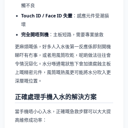
觸不良
Touch ID / Face ID 失靈
：感應元件受潮損
壞
完全開唔到機
：主板短路，需要專業搶救
更麻煩嘅係，好多人入水後第一反應係即刻開機
睇吓有冇事，或者用風筒吹乾，呢啲做法往往會
令情況惡化。水分喺通電狀態下會加速腐蝕主板
上嘅精密元件，風筒嘅熱風更可能將水分吹入更
深層嘅位置。
正確處理手機入水的解決方案
當手機唔小心入水，正確嘅急救步驟可以大大提
高維修成功率：