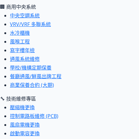
🏢 商用中央系統
中央空調系統
VRV/VRF 多聯系統
水冷櫃機
風喉工程
寫字樓年檢
通風系統維修
學校/機構定期保養
餐廳通風/鮮風出牌工程
商業保養合約 (大期)
🔧 技術維修專區
壓縮機更換
控制電路板維修 (PCB)
風扇電機更換
啟動電容更換