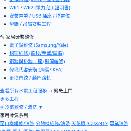
WR1 / WR2 (電力完工證明書)
安裝電掣 / USB 插座 / 拖電位
燈飾 / 吊扇安裝工程
🔨 家居硬裝維修
電子鎖維修 (Samsung/Yale)
鋁窗維修 (窗鉸/手掣/驗窗)
鑽牆與掛牆工程 (避開暗喉)
傢俬代客安裝 (淘寶/IKEA)
更換門鉸 / 趟門路軌
查看所有水電工程服務 →
緊急上門
更多工程
❄
冷氣維修 / 清洗
▼
家用冷氣系列
窗口機維修/清洗
分體機維修/清洗
天花機 (Cassette)
專業清洗