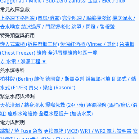
Gaggenau / Miele / Sub-Zero
Zanussi 金章 / Electrolux
常見故障急救
上格凍下格唔凍 (風扇/溶雪)
完全唔凍 / 壓縮機沒聲
機底漏水 /
去水喉塞
結冰過厚 / 門膠邊老化
跳掣 / 閃燈 / 警報聲
特殊類型與商用
嵌入式雪櫃 (拆裝廚櫃工程)
恆溫紅酒櫃 (Vintec / 其他)
急凍櫃
(Chest Freezer) 維修
全港雪櫃維修地區一覽
💧
水電 / 滲漏工程
▼
熱水爐專科
柏林牌 (Berlin) 維修
德國寶 / 斯寶亞創
煤氣熱水爐
即熱式 / 儲
水式 (E1/E3)
真火 / 樂信 (Rasonic)
緊急水務與滲漏
天花滲漏 / 牆身滲水
爆喉急救 (24小時)
通渠服務 (馬桶/廚房/浴
缸)
座廁水箱維修
全屋水壓提升 (加裝水泵)
電力與照明
跳掣 / 燒 Fuse 急救
更換電箱 (MCB)
WR1 / WR2 電力證明書
安