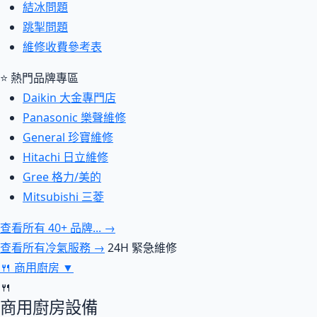
結冰問題
跳掣問題
維修收費參考表
⭐ 熱門品牌專區
Daikin 大金專門店
Panasonic 樂聲維修
General 珍寶維修
Hitachi 日立維修
Gree 格力/美的
Mitsubishi 三菱
查看所有 40+ 品牌... →
查看所有冷氣服務 →
24H 緊急維修
🍴
商用廚房
▼
🍴
商用廚房設備