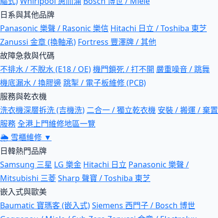
驅式)
Whirlpool 惠而浦
Bosch 博世 / Miele
日系與其他品牌
Panasonic 樂聲 / Rasonic 樂信
Hitachi 日立 / Toshiba 東芝
Zanussi 金章 (換軸承)
Fortress 豐澤牌 / 其他
故障急救與代碼
不排水 / 不脫水 (E18 / OE)
機門鎖死 / 打不開
嚴重噪音 / 跳舞
機底漏水 / 換膠邊
跳掣 / 電子板維修 (PCB)
服務與乾衣機
洗衣機深層拆洗 (吉機洗)
二合一 / 獨立乾衣機
安裝 / 搬運 / 棄置
服務
全港上門維修地區一覽
🌦
雪櫃維修
▼
日韓熱門品牌
Samsung 三星
LG 樂金
Hitachi 日立
Panasonic 樂聲 /
Mitsubishi 三菱
Sharp 聲寶 / Toshiba 東芝
嵌入式與歐美
Baumatic 寶瑪客 (嵌入式)
Siemens 西門子 / Bosch 博世