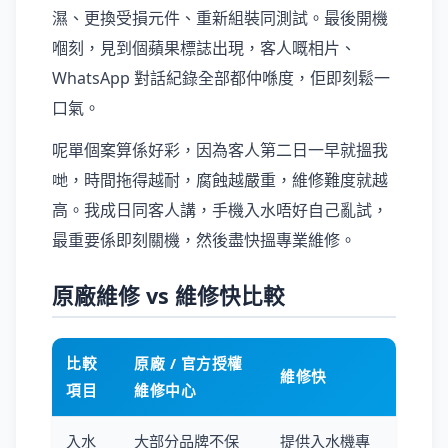
濕、更換受損元件、重新組裝同測試。最後開機
嗰刻，見到個蘋果標誌出現，客人嘅相片、
WhatsApp 對話紀錄全部都仲喺度，佢即刻鬆一
口氣。
呢單個案算係好彩，因為客人第二日一早就搵我
哋，時間拖得越耐，腐蝕越嚴重，維修難度就越
高。我成日同客人講，手機入水唔好自己亂試，
最重要係即刻關機，然後盡快搵專業維修。
原廠維修 vs 維修快比較
比較
原廠 / 官方授權
維修快
項目
維修中心
入水
大部分品牌不保
提供入水機專