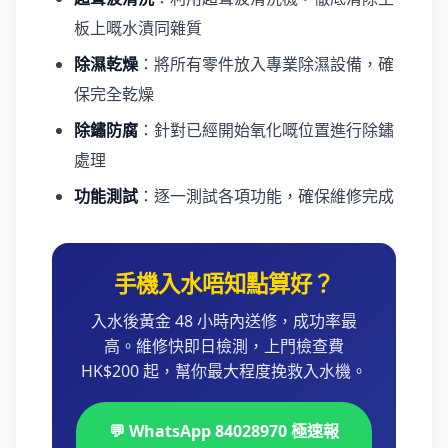
板上嘅水漬同雜質
除濕乾燥
：將所有零件放入專業除濕設備，確
保完全乾燥
除鏽防腐
：針對已經開始氧化嘅位置進行除鏽
處理
功能測試
：逐一測試各項功能，確保維修完成
手機入水唔知點算好？
入水後黃金 48 小時內送修，成功率最
高。維修快即日檢測，上門檢查費
HK$200 起，幫你最大程度挽救入水機。
💬 WhatsApp 84028970 極速報