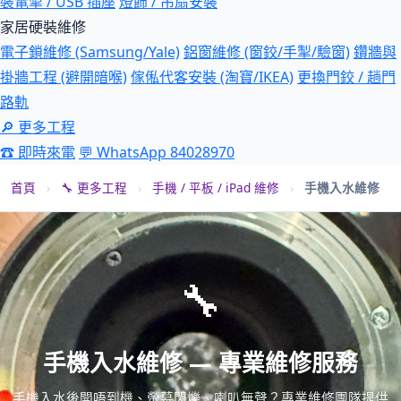
裝電掣 / USB 插座
燈飾 / 吊扇安裝
家居硬裝維修
電子鎖維修 (Samsung/Yale)
鋁窗維修 (窗鉸/手掣/驗窗)
鑽牆與
掛牆工程 (避開暗喉)
傢俬代客安裝 (淘寶/IKEA)
更換門鉸 / 趟門
路軌
🔎 更多工程
☎ 即時來電
💬 WhatsApp 84028970
首頁
›
🔧 更多工程
›
手機 / 平板 / iPad 維修
›
手機入水維修
🔧
手機入水維修 — 專業維修服務
手機入水後開唔到機、螢幕閃爍、喇叭無聲？專業維修團隊提供