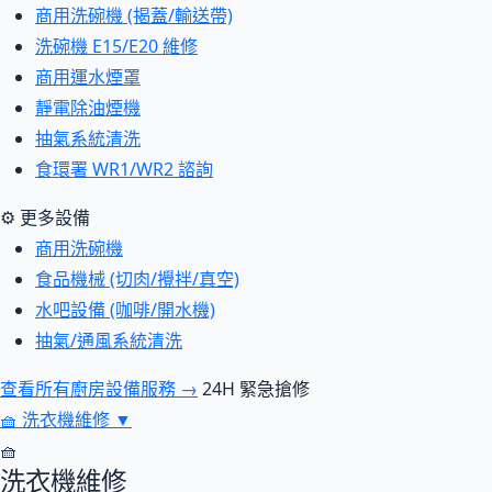
商用洗碗機 (揭蓋/輸送帶)
洗碗機 E15/E20 維修
商用運水煙罩
靜電除油煙機
抽氣系統清洗
食環署 WR1/WR2 諮詢
⚙ 更多設備
商用洗碗機
食品機械 (切肉/攪拌/真空)
水吧設備 (咖啡/開水機)
抽氣/通風系統清洗
查看所有廚房設備服務 →
24H 緊急搶修
🧺
洗衣機維修
▼
🧺
洗衣機維修