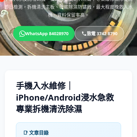
即日檢測，拆機清洗主板、徹底除濕防鏽蝕，最大程度挽救入水
機，資料保留率高。
WhatsApp 84028970
致電 3742 8790
手機入水維修｜
iPhone/Android浸水急救
專業拆機清洗除濕
📑 文章目錄