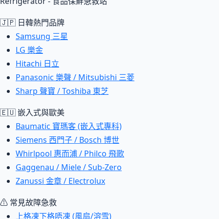
Refrigerator - 食品保鮮急救站
🇯🇵 日韓熱門品牌
Samsung 三星
LG 樂金
Hitachi 日立
Panasonic 樂聲 / Mitsubishi 三菱
Sharp 聲寶 / Toshiba 東芝
🇪🇺 嵌入式與歐美
Baumatic 寶瑪客 (嵌入式專科)
Siemens 西門子 / Bosch 博世
Whirlpool 惠而浦 / Philco 飛歌
Gaggenau / Miele / Sub-Zero
Zanussi 金章 / Electrolux
⚠ 常見故障急救
上格凍下格唔凍 (風扇/溶雪)