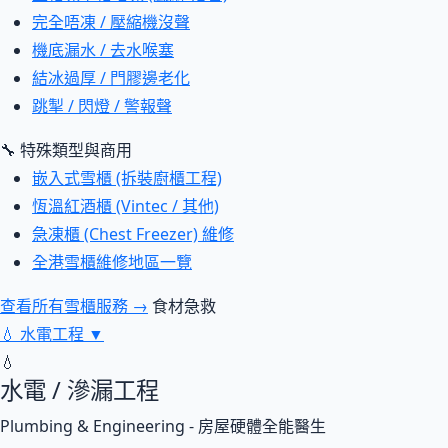
完全唔凍 / 壓縮機沒聲
機底漏水 / 去水喉塞
結冰過厚 / 門膠邊老化
跳掣 / 閃燈 / 警報聲
🔧 特殊類型與商用
嵌入式雪櫃 (拆裝廚櫃工程)
恆溫紅酒櫃 (Vintec / 其他)
急凍櫃 (Chest Freezer) 維修
全港雪櫃維修地區一覽
查看所有雪櫃服務 →
食材急救
💧
水電工程
▼
💧
水電 / 滲漏工程
Plumbing & Engineering - 房屋硬體全能醫生