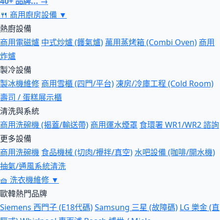
40+ 品牌... →
🍴
商用廚房設備
▼
熱廚設備
商用電磁爐
中式炒爐 (鑊氣爐)
萬用蒸烤箱 (Combi Oven)
商用
炸爐
製冷設備
製冰機維修
商用雪櫃 (四門/平台)
凍房/冷庫工程 (Cold Room)
壽司 / 蛋糕展示櫃
清洗與系統
商用洗碗機 (揭蓋/輸送帶)
商用運水煙罩
食環署 WR1/WR2 諮詢
更多設備
商用洗碗機
食品機械 (切肉/攪拌/真空)
水吧設備 (咖啡/開水機)
抽氣/通風系統清洗
🧺
洗衣機維修
▼
歐韓熱門品牌
Siemens 西門子 (E18代碼)
Samsung 三星 (故障碼)
LG 樂金 (直