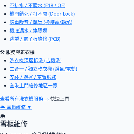
不排水 / 不脫水 (E18 / OE)
機門鎖死 / 打不開 (Door Lock)
嚴重噪音 / 跳舞 (換避震/軸承)
機底漏水 / 換膠邊
跳掣 / 電子板維修 (PCB)
🛠 服務與乾衣機
洗衣機深層拆洗 (吉機洗)
二合一 / 獨立乾衣機 (煤氣/電動)
安裝 / 搬運 / 棄置服務
全港上門維修地區一覽
查看所有洗衣機服務 →
快速上門
🌦
雪櫃維修
▼
🌦
雪櫃維修