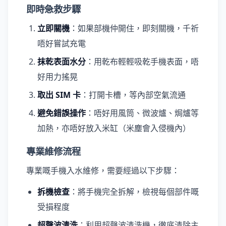
即時急救步驟
立即關機
：如果部機仲開住，即刻關機，千祈
唔好嘗試充電
抹乾表面水分
：用乾布輕輕吸乾手機表面，唔
好用力搖晃
取出 SIM 卡
：打開卡槽，等內部空氣流通
避免錯誤操作
：唔好用風筒、微波爐、焗爐等
加熱，亦唔好放入米缸（米塵會入侵機內）
專業維修流程
專業嘅手機入水維修，需要經過以下步驟：
拆機檢查
：將手機完全拆解，檢視每個部件嘅
受損程度
超聲波清洗
：利用超聲波清洗機，徹底清除主