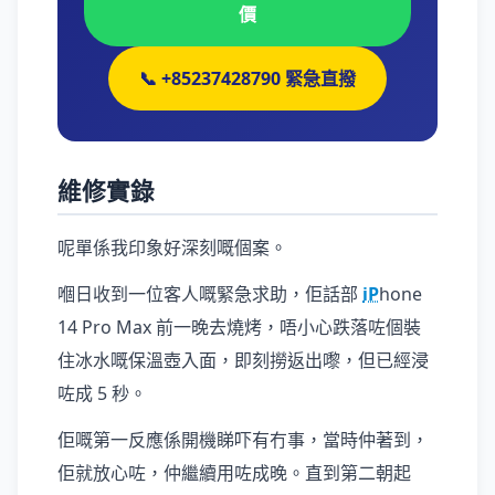
價
📞 +85237428790 緊急直撥
維修實錄
呢單係我印象好深刻嘅個案。
嗰日收到一位客人嘅緊急求助，佢話部
iP
hone
14 Pro Max 前一晚去燒烤，唔小心跌落咗個裝
住冰水嘅保溫壺入面，即刻撈返出嚟，但已經浸
咗成 5 秒。
佢嘅第一反應係開機睇吓有冇事，當時仲著到，
佢就放心咗，仲繼續用咗成晚。直到第二朝起