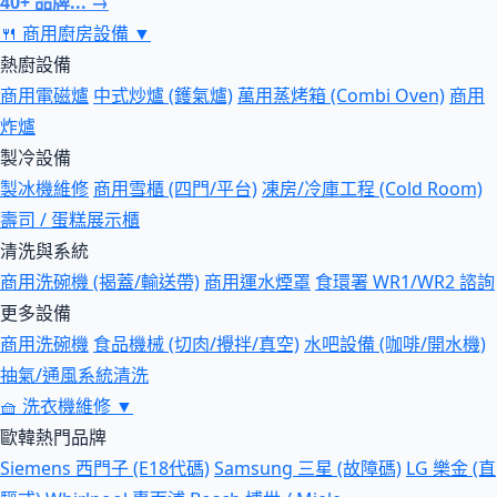
40+ 品牌... →
🍴
商用廚房設備
▼
熱廚設備
商用電磁爐
中式炒爐 (鑊氣爐)
萬用蒸烤箱 (Combi Oven)
商用
炸爐
製冷設備
製冰機維修
商用雪櫃 (四門/平台)
凍房/冷庫工程 (Cold Room)
壽司 / 蛋糕展示櫃
清洗與系統
商用洗碗機 (揭蓋/輸送帶)
商用運水煙罩
食環署 WR1/WR2 諮詢
更多設備
商用洗碗機
食品機械 (切肉/攪拌/真空)
水吧設備 (咖啡/開水機)
抽氣/通風系統清洗
🧺
洗衣機維修
▼
歐韓熱門品牌
Siemens 西門子 (E18代碼)
Samsung 三星 (故障碼)
LG 樂金 (直