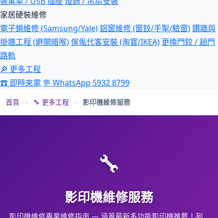
裝電掣 / USB 插座
燈飾 / 吊扇安裝
家居硬裝維修
電子鎖維修 (Samsung/Yale)
鋁窗維修 (窗鉸/手掣/驗窗)
鑽牆與
掛牆工程 (避開暗喉)
傢俬代客安裝 (淘寶/IKEA)
更換門鉸 / 趟門
路軌
🔎 更多工程
☎ 即時來電
💬 WhatsApp 5932 8799
首頁
›
🔧 更多工程
›
影印機維修服務
🔧
影印機維修服務
影印機維修專業維修指南 — 涵蓋最新多功能影印機推薦！列…