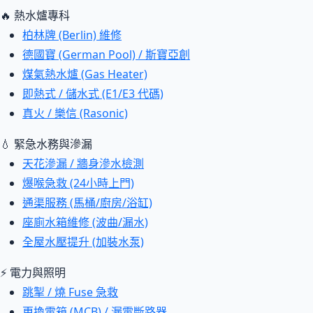
🔥 熱水爐專科
柏林牌 (Berlin) 維修
德國寶 (German Pool) / 斯寶亞創
煤氣熱水爐 (Gas Heater)
即熱式 / 儲水式 (E1/E3 代碼)
真火 / 樂信 (Rasonic)
💧 緊急水務與滲漏
天花滲漏 / 牆身滲水檢測
爆喉急救 (24小時上門)
通渠服務 (馬桶/廚房/浴缸)
座廁水箱維修 (波曲/漏水)
全屋水壓提升 (加裝水泵)
⚡ 電力與照明
跳掣 / 燒 Fuse 急救
更換電箱 (MCB) / 漏電斷路器