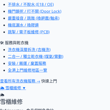
不排水 / 不脫水 (E18 / OE)
機門鎖死 / 打不開 (Door Lock)
嚴重噪音 / 跳舞 (換避震/軸承)
機底漏水 / 換膠邊
跳掣 / 電子板維修 (PCB)
🛠 服務與乾衣機
洗衣機深層拆洗 (吉機洗)
二合一 / 獨立乾衣機 (煤氣/電動)
安裝 / 搬運 / 棄置服務
全港上門維修地區一覽
查看所有洗衣機服務 →
快速上門
🌦
雪櫃維修
▼
🌦
雪櫃維修