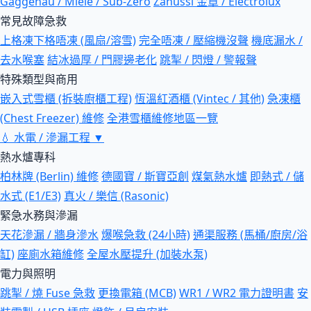
Gaggenau / Miele / Sub-Zero
Zanussi 金章 / Electrolux
常見故障急救
上格凍下格唔凍 (風扇/溶雪)
完全唔凍 / 壓縮機沒聲
機底漏水 /
去水喉塞
結冰過厚 / 門膠邊老化
跳掣 / 閃燈 / 警報聲
特殊類型與商用
嵌入式雪櫃 (拆裝廚櫃工程)
恆溫紅酒櫃 (Vintec / 其他)
急凍櫃
(Chest Freezer) 維修
全港雪櫃維修地區一覽
💧
水電 / 滲漏工程
▼
熱水爐專科
柏林牌 (Berlin) 維修
德國寶 / 斯寶亞創
煤氣熱水爐
即熱式 / 儲
水式 (E1/E3)
真火 / 樂信 (Rasonic)
緊急水務與滲漏
天花滲漏 / 牆身滲水
爆喉急救 (24小時)
通渠服務 (馬桶/廚房/浴
缸)
座廁水箱維修
全屋水壓提升 (加裝水泵)
電力與照明
跳掣 / 燒 Fuse 急救
更換電箱 (MCB)
WR1 / WR2 電力證明書
安