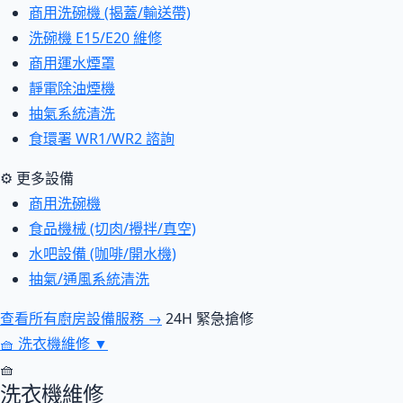
商用洗碗機 (揭蓋/輸送帶)
洗碗機 E15/E20 維修
商用運水煙罩
靜電除油煙機
抽氣系統清洗
食環署 WR1/WR2 諮詢
⚙ 更多設備
商用洗碗機
食品機械 (切肉/攪拌/真空)
水吧設備 (咖啡/開水機)
抽氣/通風系統清洗
查看所有廚房設備服務 →
24H 緊急搶修
🧺
洗衣機維修
▼
🧺
洗衣機維修