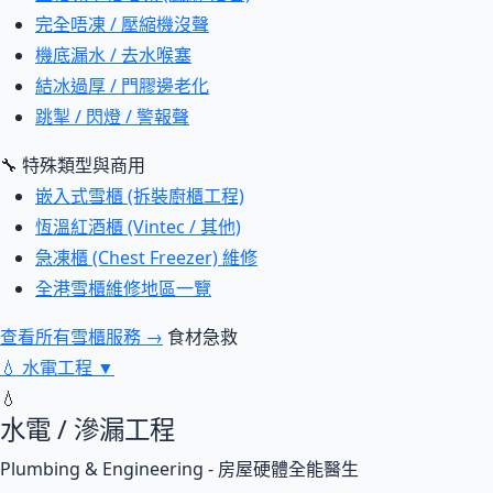
完全唔凍 / 壓縮機沒聲
機底漏水 / 去水喉塞
結冰過厚 / 門膠邊老化
跳掣 / 閃燈 / 警報聲
🔧 特殊類型與商用
嵌入式雪櫃 (拆裝廚櫃工程)
恆溫紅酒櫃 (Vintec / 其他)
急凍櫃 (Chest Freezer) 維修
全港雪櫃維修地區一覽
查看所有雪櫃服務 →
食材急救
💧
水電工程
▼
💧
水電 / 滲漏工程
Plumbing & Engineering - 房屋硬體全能醫生