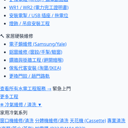
WR1 / WR2 (電力完工證明書)
安裝電掣 / USB 插座 / 拖電位
燈飾 / 吊扇安裝工程
🔨 家居硬裝維修
電子鎖維修 (Samsung/Yale)
鋁窗維修 (窗鉸/手掣/驗窗)
鑽牆與掛牆工程 (避開暗喉)
傢俬代客安裝 (淘寶/IKEA)
更換門鉸 / 趟門路軌
查看所有水電工程服務 →
緊急上門
更多工程
❄
冷氣維修 / 清洗
▼
家用冷氣系列
窗口機維修/清洗
分體機維修/清洗
天花機 (Cassette)
專業清洗