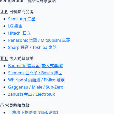
Refrigerator - 食品保鮮急救站
🇯🇵 日韓熱門品牌
Samsung 三星
LG 樂金
Hitachi 日立
Panasonic 樂聲 / Mitsubishi 三菱
Sharp 聲寶 / Toshiba 東芝
🇪🇺 嵌入式與歐美
Baumatic 寶瑪客 (嵌入式專科)
Siemens 西門子 / Bosch 博世
Whirlpool 惠而浦 / Philco 飛歌
Gaggenau / Miele / Sub-Zero
Zanussi 金章 / Electrolux
⚠ 常見故障急救
上格凍下格唔凍 (風扇/溶雪)