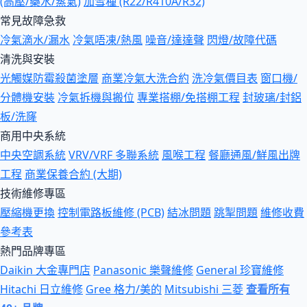
(高壓/藥水/蒸氣)
加雪種 (R22/R410A/R32)
常見故障急救
冷氣滴水/漏水
冷氣唔凍/熱風
噪音/達達聲
閃燈/故障代碼
清洗與安裝
光觸媒防霉殺菌塗層
商業冷氣大洗合約
洗冷氣價目表
窗口機/
分體機安裝
冷氣拆機與搬位
專業搭棚/免搭棚工程
封玻璃/封鋁
板/洗窿
商用中央系統
中央空調系統
VRV/VRF 多聯系統
風喉工程
餐廳通風/鮮風出牌
工程
商業保養合約 (大期)
技術維修專區
壓縮機更換
控制電路板維修 (PCB)
結冰問題
跳掣問題
維修收費
參考表
熱門品牌專區
Daikin 大金專門店
Panasonic 樂聲維修
General 珍寶維修
Hitachi 日立維修
Gree 格力/美的
Mitsubishi 三菱
查看所有