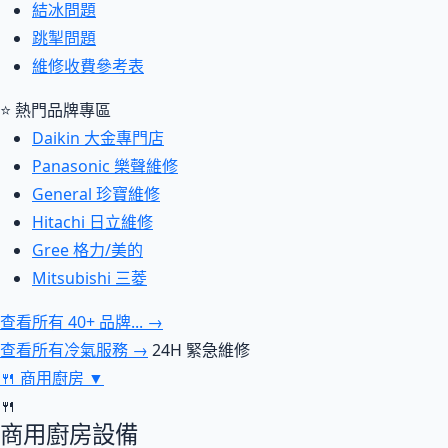
結冰問題
跳掣問題
維修收費參考表
⭐ 熱門品牌專區
Daikin 大金專門店
Panasonic 樂聲維修
General 珍寶維修
Hitachi 日立維修
Gree 格力/美的
Mitsubishi 三菱
查看所有 40+ 品牌... →
查看所有冷氣服務 →
24H 緊急維修
🍴
商用廚房
▼
🍴
商用廚房設備