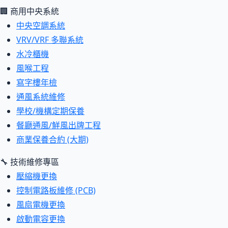
🏢 商用中央系統
中央空調系統
VRV/VRF 多聯系統
水冷櫃機
風喉工程
寫字樓年檢
通風系統維修
學校/機構定期保養
餐廳通風/鮮風出牌工程
商業保養合約 (大期)
🔧 技術維修專區
壓縮機更換
控制電路板維修 (PCB)
風扇電機更換
啟動電容更換