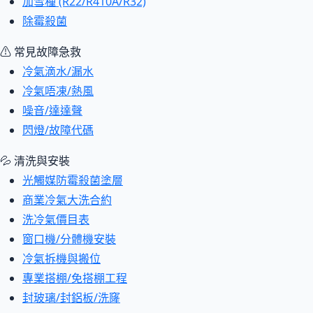
加雪種 (R22/R410A/R32)
除霉殺菌
⚠ 常見故障急救
冷氣滴水/漏水
冷氣唔凍/熱風
噪音/達達聲
閃燈/故障代碼
💦 清洗與安裝
光觸媒防霉殺菌塗層
商業冷氣大洗合約
洗冷氣價目表
窗口機/分體機安裝
冷氣拆機與搬位
專業搭棚/免搭棚工程
封玻璃/封鋁板/洗窿