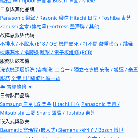
驅式)
Whirlpool 惠而浦
Bosch 博世 / Miele
日系與其他品牌
Panasonic 樂聲 / Rasonic 樂信
Hitachi 日立 / Toshiba 東芝
Zanussi 金章 (換軸承)
Fortress 豐澤牌 / 其他
故障急救與代碼
不排水 / 不脫水 (E18 / OE)
機門鎖死 / 打不開
嚴重噪音 / 跳舞
機底漏水 / 換膠邊
跳掣 / 電子板維修 (PCB)
服務與乾衣機
洗衣機深層拆洗 (吉機洗)
二合一 / 獨立乾衣機
安裝 / 搬運 / 棄置
服務
全港上門維修地區一覽
🌦
雪櫃維修
▼
日韓熱門品牌
Samsung 三星
LG 樂金
Hitachi 日立
Panasonic 樂聲 /
Mitsubishi 三菱
Sharp 聲寶 / Toshiba 東芝
嵌入式與歐美
Baumatic 寶瑪客 (嵌入式)
Siemens 西門子 / Bosch 博世