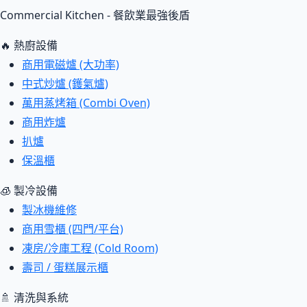
Commercial Kitchen - 餐飲業最強後盾
🔥 熱廚設備
商用電磁爐 (大功率)
中式炒爐 (鑊氣爐)
萬用蒸烤箱 (Combi Oven)
商用炸爐
扒爐
保溫櫃
🧊 製冷設備
製冰機維修
商用雪櫃 (四門/平台)
凍房/冷庫工程 (Cold Room)
壽司 / 蛋糕展示櫃
🚿 清洗與系統