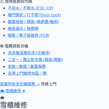
⚠ 故障急救與代碼
不排水 / 不脫水 (E18 / OE)
機門鎖死 / 打不開 (Door Lock)
嚴重噪音 / 跳舞 (換避震/軸承)
機底漏水 / 換膠邊
跳掣 / 電子板維修 (PCB)
🛠 服務與乾衣機
洗衣機深層拆洗 (吉機洗)
二合一 / 獨立乾衣機 (煤氣/電動)
安裝 / 搬運 / 棄置服務
全港上門維修地區一覽
查看所有洗衣機服務 →
快速上門
🌦
雪櫃維修
▼
🌦
雪櫃維修