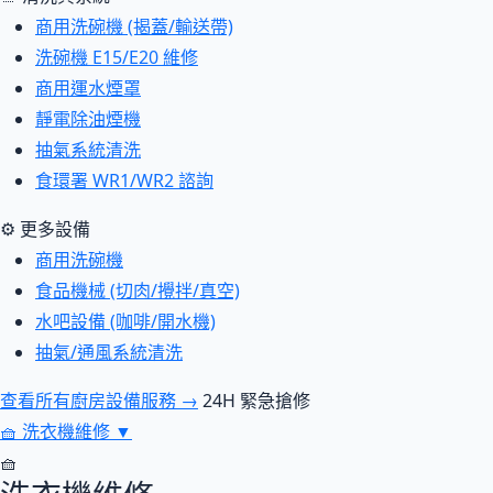
商用洗碗機 (揭蓋/輸送帶)
洗碗機 E15/E20 維修
商用運水煙罩
靜電除油煙機
抽氣系統清洗
食環署 WR1/WR2 諮詢
⚙ 更多設備
商用洗碗機
食品機械 (切肉/攪拌/真空)
水吧設備 (咖啡/開水機)
抽氣/通風系統清洗
查看所有廚房設備服務 →
24H 緊急搶修
🧺
洗衣機維修
▼
🧺