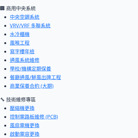
🏢 商用中央系統
中央空調系統
VRV/VRF 多聯系統
水冷櫃機
風喉工程
寫字樓年檢
通風系統維修
學校/機構定期保養
餐廳通風/鮮風出牌工程
商業保養合約 (大期)
🔧 技術維修專區
壓縮機更換
控制電路板維修 (PCB)
風扇電機更換
啟動電容更換