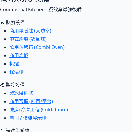
Commercial Kitchen - 餐飲業最強後盾
🔥 熱廚設備
商用電磁爐 (大功率)
中式炒爐 (鑊氣爐)
萬用蒸烤箱 (Combi Oven)
商用炸爐
扒爐
保溫櫃
🧊 製冷設備
製冰機維修
商用雪櫃 (四門/平台)
凍房/冷庫工程 (Cold Room)
壽司 / 蛋糕展示櫃
🚿 清洗與系統