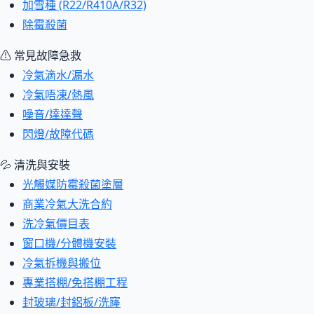
加雪種 (R22/R410A/R32)
除霉殺菌
⚠ 常見故障急救
冷氣滴水/漏水
冷氣唔凍/熱風
噪音/達達聲
閃燈/故障代碼
💦 清洗與安裝
光觸媒防霉殺菌塗層
商業冷氣大洗合約
洗冷氣價目表
窗口機/分體機安裝
冷氣拆機與搬位
專業搭棚/免搭棚工程
封玻璃/封鋁板/洗窿