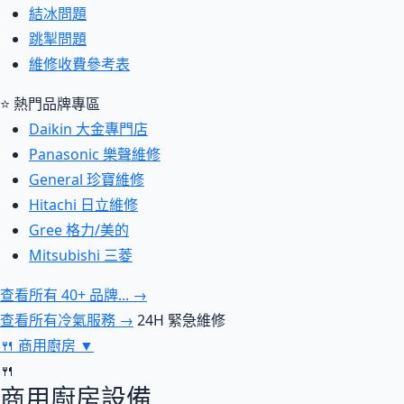
結冰問題
跳掣問題
維修收費參考表
⭐ 熱門品牌專區
Daikin 大金專門店
Panasonic 樂聲維修
General 珍寶維修
Hitachi 日立維修
Gree 格力/美的
Mitsubishi 三菱
查看所有 40+ 品牌... →
查看所有冷氣服務 →
24H 緊急維修
🍴
商用廚房
▼
🍴
商用廚房設備