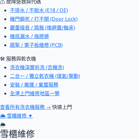
⚠ 故障急救與代碼
不排水 / 不脫水 (E18 / OE)
機門鎖死 / 打不開 (Door Lock)
嚴重噪音 / 跳舞 (換避震/軸承)
機底漏水 / 換膠邊
跳掣 / 電子板維修 (PCB)
🛠 服務與乾衣機
洗衣機深層拆洗 (吉機洗)
二合一 / 獨立乾衣機 (煤氣/電動)
安裝 / 搬運 / 棄置服務
全港上門維修地區一覽
查看所有洗衣機服務 →
快速上門
🌦
雪櫃維修
▼
🌦
雪櫃維修