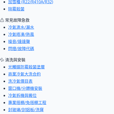
加雪種 (R22/R410A/R32)
除霉殺菌
⚠ 常見故障急救
冷氣滴水/漏水
冷氣唔凍/熱風
噪音/達達聲
閃燈/故障代碼
💦 清洗與安裝
光觸媒防霉殺菌塗層
商業冷氣大洗合約
洗冷氣價目表
窗口機/分體機安裝
冷氣拆機與搬位
專業搭棚/免搭棚工程
封玻璃/封鋁板/洗窿