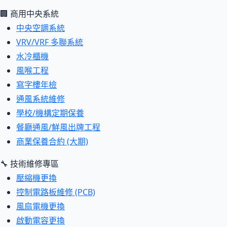
🏢 商用中央系統
中央空調系統
VRV/VRF 多聯系統
水冷櫃機
風喉工程
寫字樓年檢
通風系統維修
學校/機構定期保養
餐廳通風/鮮風出牌工程
商業保養合約 (大期)
🔧 技術維修專區
壓縮機更換
控制電路板維修 (PCB)
風扇電機更換
啟動電容更換