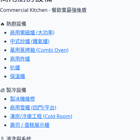
Commercial Kitchen - 餐飲業最強後盾
🔥 熱廚設備
商用電磁爐 (大功率)
中式炒爐 (鑊氣爐)
萬用蒸烤箱 (Combi Oven)
商用炸爐
扒爐
保溫櫃
🧊 製冷設備
製冰機維修
商用雪櫃 (四門/平台)
凍房/冷庫工程 (Cold Room)
壽司 / 蛋糕展示櫃
🚿 清洗與系統