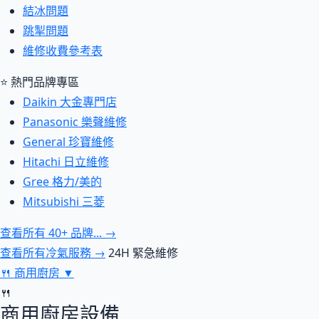
結冰問題
跳掣問題
維修收費參考表
⭐ 熱門品牌專區
Daikin 大金專門店
Panasonic 樂聲維修
General 珍寶維修
Hitachi 日立維修
Gree 格力/美的
Mitsubishi 三菱
查看所有 40+ 品牌... →
查看所有冷氣服務 →
24H 緊急維修
🍴
商用廚房
▼
🍴
商用廚房設備