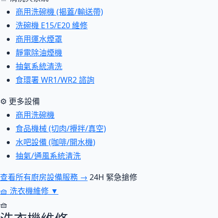
商用洗碗機 (揭蓋/輸送帶)
洗碗機 E15/E20 維修
商用運水煙罩
靜電除油煙機
抽氣系統清洗
食環署 WR1/WR2 諮詢
⚙ 更多設備
商用洗碗機
食品機械 (切肉/攪拌/真空)
水吧設備 (咖啡/開水機)
抽氣/通風系統清洗
查看所有廚房設備服務 →
24H 緊急搶修
🧺
洗衣機維修
▼
🧺