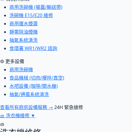
商用洗碗機 (揭蓋/輸送帶)
洗碗機 E15/E20 維修
商用運水煙罩
靜電除油煙機
抽氣系統清洗
食環署 WR1/WR2 諮詢
⚙ 更多設備
商用洗碗機
食品機械 (切肉/攪拌/真空)
水吧設備 (咖啡/開水機)
抽氣/通風系統清洗
查看所有廚房設備服務 →
24H 緊急搶修
🧺
洗衣機維修
▼
🧺