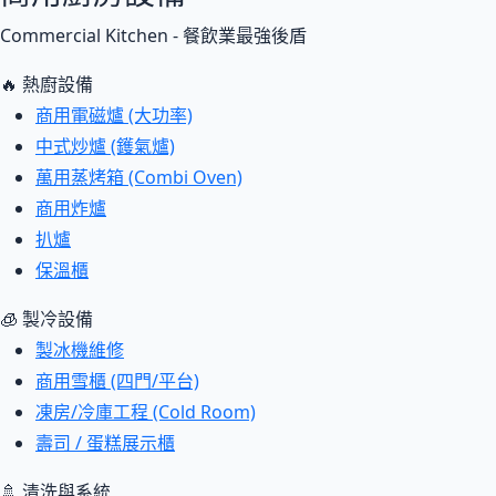
Commercial Kitchen - 餐飲業最強後盾
🔥 熱廚設備
商用電磁爐 (大功率)
中式炒爐 (鑊氣爐)
萬用蒸烤箱 (Combi Oven)
商用炸爐
扒爐
保溫櫃
🧊 製冷設備
製冰機維修
商用雪櫃 (四門/平台)
凍房/冷庫工程 (Cold Room)
壽司 / 蛋糕展示櫃
🚿 清洗與系統