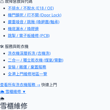
⚠ 故障急救與代碼
不排水 / 不脫水 (E18 / OE)
機門鎖死 / 打不開 (Door Lock)
嚴重噪音 / 跳舞 (換避震/軸承)
機底漏水 / 換膠邊
跳掣 / 電子板維修 (PCB)
🛠 服務與乾衣機
洗衣機深層拆洗 (吉機洗)
二合一 / 獨立乾衣機 (煤氣/電動)
安裝 / 搬運 / 棄置服務
全港上門維修地區一覽
查看所有洗衣機服務 →
快速上門
🌦
雪櫃維修
▼
🌦
雪櫃維修