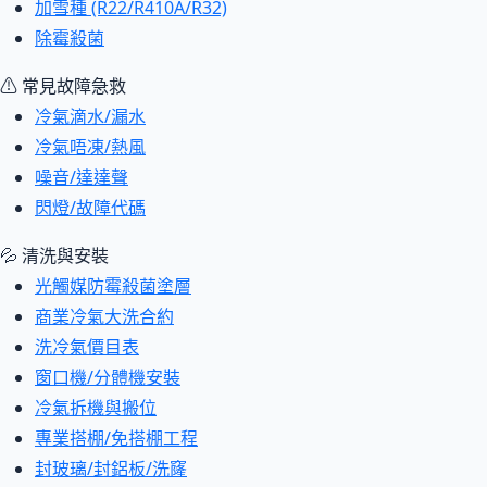
加雪種 (R22/R410A/R32)
除霉殺菌
⚠ 常見故障急救
冷氣滴水/漏水
冷氣唔凍/熱風
噪音/達達聲
閃燈/故障代碼
💦 清洗與安裝
光觸媒防霉殺菌塗層
商業冷氣大洗合約
洗冷氣價目表
窗口機/分體機安裝
冷氣拆機與搬位
專業搭棚/免搭棚工程
封玻璃/封鋁板/洗窿