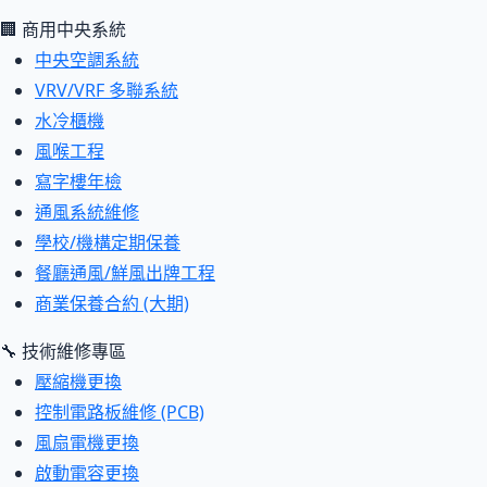
🏢 商用中央系統
中央空調系統
VRV/VRF 多聯系統
水冷櫃機
風喉工程
寫字樓年檢
通風系統維修
學校/機構定期保養
餐廳通風/鮮風出牌工程
商業保養合約 (大期)
🔧 技術維修專區
壓縮機更換
控制電路板維修 (PCB)
風扇電機更換
啟動電容更換