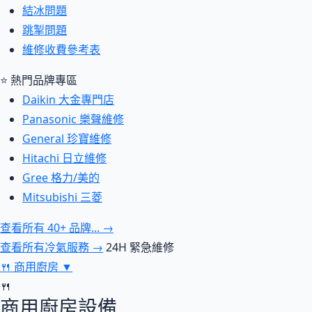
結冰問題
跳掣問題
維修收費參考表
⭐ 熱門品牌專區
Daikin 大金專門店
Panasonic 樂聲維修
General 珍寶維修
Hitachi 日立維修
Gree 格力/美的
Mitsubishi 三菱
查看所有 40+ 品牌... →
查看所有冷氣服務 →
24H 緊急維修
🍴
商用廚房
▼
🍴
商用廚房設備