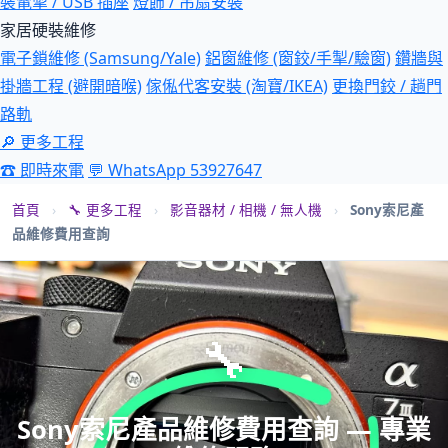
裝電掣 / USB 插座
燈飾 / 吊扇安裝
家居硬裝維修
電子鎖維修 (Samsung/Yale)
鋁窗維修 (窗鉸/手掣/驗窗)
鑽牆與
掛牆工程 (避開暗喉)
傢俬代客安裝 (淘寶/IKEA)
更換門鉸 / 趟門
路軌
🔎 更多工程
☎ 即時來電
💬 WhatsApp 53927647
首頁
›
🔧 更多工程
›
影音器材 / 相機 / 無人機
›
Sony索尼產
品維修費用查詢
🔧
Sony索尼產品維修費用查詢 — 專業