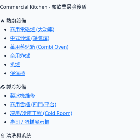
Commercial Kitchen - 餐飲業最強後盾
🔥 熱廚設備
商用電磁爐 (大功率)
中式炒爐 (鑊氣爐)
萬用蒸烤箱 (Combi Oven)
商用炸爐
扒爐
保溫櫃
🧊 製冷設備
製冰機維修
商用雪櫃 (四門/平台)
凍房/冷庫工程 (Cold Room)
壽司 / 蛋糕展示櫃
🚿 清洗與系統