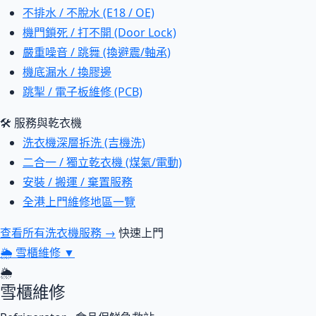
不排水 / 不脫水 (E18 / OE)
機門鎖死 / 打不開 (Door Lock)
嚴重噪音 / 跳舞 (換避震/軸承)
機底漏水 / 換膠邊
跳掣 / 電子板維修 (PCB)
🛠 服務與乾衣機
洗衣機深層拆洗 (吉機洗)
二合一 / 獨立乾衣機 (煤氣/電動)
安裝 / 搬運 / 棄置服務
全港上門維修地區一覽
查看所有洗衣機服務 →
快速上門
🌦
雪櫃維修
▼
🌦
雪櫃維修