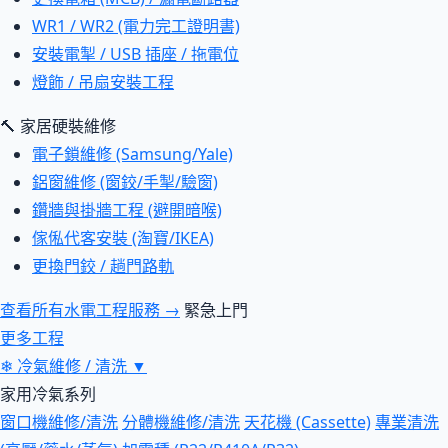
WR1 / WR2 (電力完工證明書)
安裝電掣 / USB 插座 / 拖電位
燈飾 / 吊扇安裝工程
🔨 家居硬裝維修
電子鎖維修 (Samsung/Yale)
鋁窗維修 (窗鉸/手掣/驗窗)
鑽牆與掛牆工程 (避開暗喉)
傢俬代客安裝 (淘寶/IKEA)
更換門鉸 / 趟門路軌
查看所有水電工程服務 →
緊急上門
更多工程
❄
冷氣維修 / 清洗
▼
家用冷氣系列
窗口機維修/清洗
分體機維修/清洗
天花機 (Cassette)
專業清洗