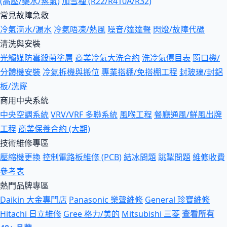
(高壓/藥水/蒸氣)
加雪種 (R22/R410A/R32)
常見故障急救
冷氣滴水/漏水
冷氣唔凍/熱風
噪音/達達聲
閃燈/故障代碼
清洗與安裝
光觸媒防霉殺菌塗層
商業冷氣大洗合約
洗冷氣價目表
窗口機/
分體機安裝
冷氣拆機與搬位
專業搭棚/免搭棚工程
封玻璃/封鋁
板/洗窿
商用中央系統
中央空調系統
VRV/VRF 多聯系統
風喉工程
餐廳通風/鮮風出牌
工程
商業保養合約 (大期)
技術維修專區
壓縮機更換
控制電路板維修 (PCB)
結冰問題
跳掣問題
維修收費
參考表
熱門品牌專區
Daikin 大金專門店
Panasonic 樂聲維修
General 珍寶維修
Hitachi 日立維修
Gree 格力/美的
Mitsubishi 三菱
查看所有