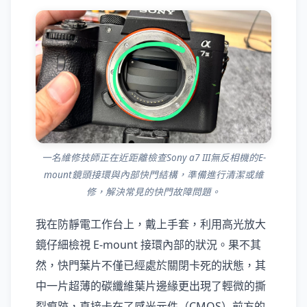
一名維修技師正在近距離檢查Sony a7 III無反相機的E-
mount鏡頭接環與內部快門結構，準備進行清潔或維
修，解決常見的快門故障問題。
我在防靜電工作台上，戴上手套，利用高光放大
鏡仔細檢視 E-mount 接環內部的狀況。果不其
然，快門葉片不僅已經處於關閉卡死的狀態，其
中一片超薄的碳纖維葉片邊緣更出現了輕微的撕
裂痕跡，直接卡在了感光元件（CMOS）前方的