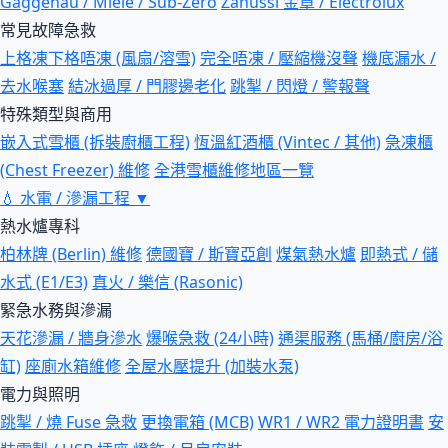
Gaggenau / Miele / Sub-Zero
Zanussi 金章 / Electrolux
常見故障急救
上格凍下格唔凍 (風扇/溶雪)
完全唔凍 / 壓縮機沒聲
機底漏水 /
去水喉塞
結冰過厚 / 門膠邊老化
跳掣 / 閃燈 / 警報聲
特殊類型與商用
嵌入式雪櫃 (拆裝廚櫃工程)
恆溫紅酒櫃 (Vintec / 其他)
急凍櫃
(Chest Freezer) 維修
全港雪櫃維修地區一覽
💧
水電 / 滲漏工程
▼
熱水爐專科
柏林牌 (Berlin) 維修
德國寶 / 斯寶亞創
煤氣熱水爐
即熱式 / 儲
水式 (E1/E3)
真火 / 樂信 (Rasonic)
緊急水務與滲漏
天花滲漏 / 牆身滲水
爆喉急救 (24小時)
通渠服務 (馬桶/廚房/浴
缸)
座廁水箱維修
全屋水壓提升 (加裝水泵)
電力與照明
跳掣 / 燒 Fuse 急救
更換電箱 (MCB)
WR1 / WR2 電力證明書
安