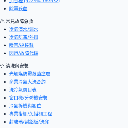
加雪種 (R22/R410A/R32)
除霉殺菌
⚠ 常見故障急救
冷氣滴水/漏水
冷氣唔凍/熱風
噪音/達達聲
閃燈/故障代碼
💦 清洗與安裝
光觸媒防霉殺菌塗層
商業冷氣大洗合約
洗冷氣價目表
窗口機/分體機安裝
冷氣拆機與搬位
專業搭棚/免搭棚工程
封玻璃/封鋁板/洗窿