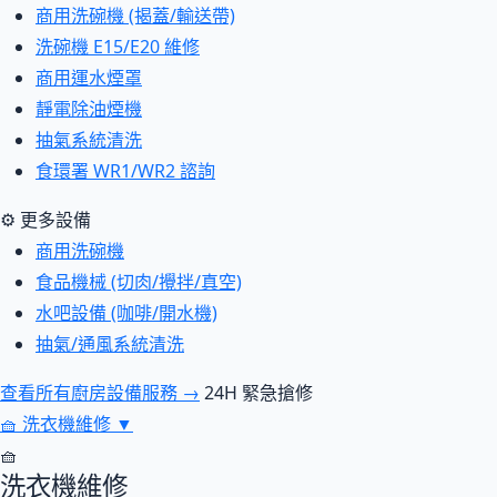
商用洗碗機 (揭蓋/輸送帶)
洗碗機 E15/E20 維修
商用運水煙罩
靜電除油煙機
抽氣系統清洗
食環署 WR1/WR2 諮詢
⚙ 更多設備
商用洗碗機
食品機械 (切肉/攪拌/真空)
水吧設備 (咖啡/開水機)
抽氣/通風系統清洗
查看所有廚房設備服務 →
24H 緊急搶修
🧺
洗衣機維修
▼
🧺
洗衣機維修