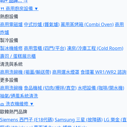
40+ 品牌... →
🍴
商用廚房設備
▼
熱廚設備
商用電磁爐
中式炒爐 (鑊氣爐)
萬用蒸烤箱 (Combi Oven)
商用
炸爐
製冷設備
製冰機維修
商用雪櫃 (四門/平台)
凍房/冷庫工程 (Cold Room)
壽司 / 蛋糕展示櫃
清洗與系統
商用洗碗機 (揭蓋/輸送帶)
商用運水煙罩
食環署 WR1/WR2 諮詢
更多設備
商用洗碗機
食品機械 (切肉/攪拌/真空)
水吧設備 (咖啡/開水機)
抽氣/通風系統清洗
🧺
洗衣機維修
▼
歐韓熱門品牌
Siemens 西門子 (E18代碼)
Samsung 三星 (故障碼)
LG 樂金 (直