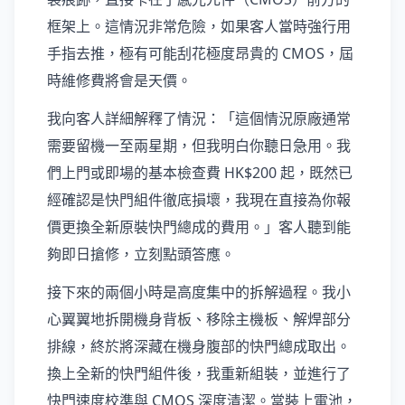
框架上。這情況非常危險，如果客人當時強行用
手指去推，極有可能刮花極度昂貴的 CMOS，屆
時維修費將會是天價。
我向客人詳細解釋了情況：「這個情況原廠通常
需要留機一至兩星期，但我明白你聽日急用。我
們上門或即場的基本檢查費 HK$200 起，既然已
經確認是快門組件徹底損壞，我現在直接為你報
價更換全新原裝快門總成的費用。」客人聽到能
夠即日搶修，立刻點頭答應。
接下來的兩個小時是高度集中的拆解過程。我小
心翼翼地拆開機身背板、移除主機板、解焊部分
排線，終於將深藏在機身腹部的快門總成取出。
換上全新的快門組件後，我重新組裝，並進行了
快門速度校準與 CMOS 深度清潔。當裝上電池，