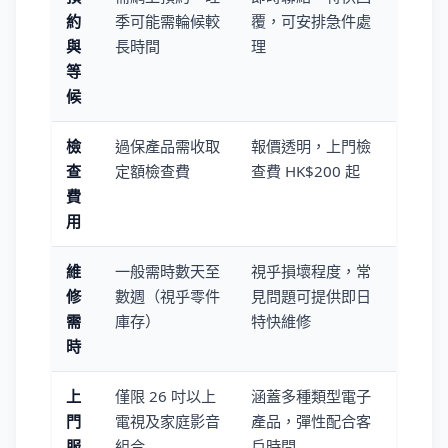
約
季可能需輪候較
覆，可安排急件處
與
長時間
理
等
候
檢
過保產品需收取
報價透明，上門檢
查
定額檢查費
查費 HK$200 起
費
用
維
一般需時數天至
視乎損壞程度，常
修
數週（視乎零件
見問題可提供即日
需
庫存）
特快維修
時
上
僅限 26 吋以上
涵蓋多種類型電子
門
電視及家庭影音
產品，彈性配合客
服
組合
戶時間