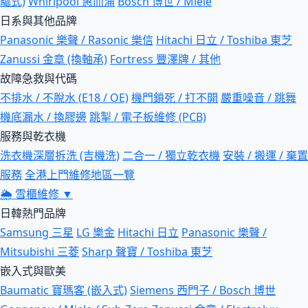
驅式)
Whirlpool 惠而浦
Bosch 博世 / Miele
日系與其他品牌
Panasonic 樂聲 / Rasonic 樂信
Hitachi 日立 / Toshiba 東芝
Zanussi 金章 (換軸承)
Fortress 豐澤牌 / 其他
故障急救與代碼
不排水 / 不脫水 (E18 / OE)
機門鎖死 / 打不開
嚴重噪音 / 跳舞
機底漏水 / 換膠邊
跳掣 / 電子板維修 (PCB)
服務與乾衣機
洗衣機深層拆洗 (吉機洗)
二合一 / 獨立乾衣機
安裝 / 搬運 / 棄置
服務
全港上門維修地區一覽
🌦
雪櫃維修
▼
日韓熱門品牌
Samsung 三星
LG 樂金
Hitachi 日立
Panasonic 樂聲 /
Mitsubishi 三菱
Sharp 聲寶 / Toshiba 東芝
嵌入式與歐美
Baumatic 寶瑪客 (嵌入式)
Siemens 西門子 / Bosch 博世