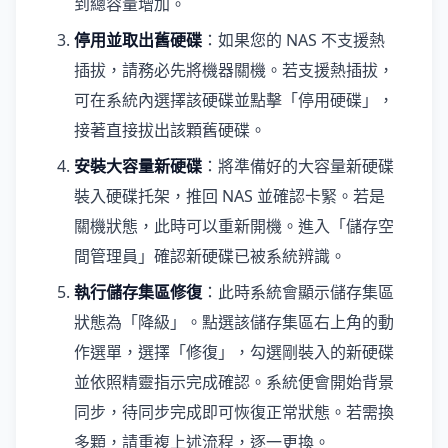
到總容量增加。
停用並取出舊硬碟
：如果您的 NAS 不支援熱
插拔，請務必先將機器關機。若支援熱插拔，
可在系統內選擇該硬碟並點擊「停用硬碟」，
接著直接拔出該顆舊硬碟。
安裝大容量新硬碟
：將準備好的大容量新硬碟
裝入硬碟托架，推回 NAS 並確認卡緊。若是
關機狀態，此時可以重新開機。進入「儲存空
間管理員」確認新硬碟已被系統辨識。
執行儲存集區修復
：此時系統會顯示儲存集區
狀態為「降級」。點選該儲存集區右上角的動
作選單，選擇「修復」，勾選剛裝入的新硬碟
並依照精靈指示完成確認。系統便會開始背景
同步，待同步完成即可恢復正常狀態。若需換
多顆，請重複上述流程，逐一更換。