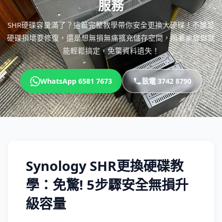
服務
SHR硬碟容量滿了？這篇完整教學帶你安全更換大硬碟！不論是
硬碟損壞要修復，還是想無損無痛擴充儲存空間，照著步驟做就
能輕鬆搞定，免驚資料遺失！
WhatsApp 6581 7673
致電 3742 8790
Synology SHR更換硬碟教
學：免驚! 5步驟安全無損升
級容量