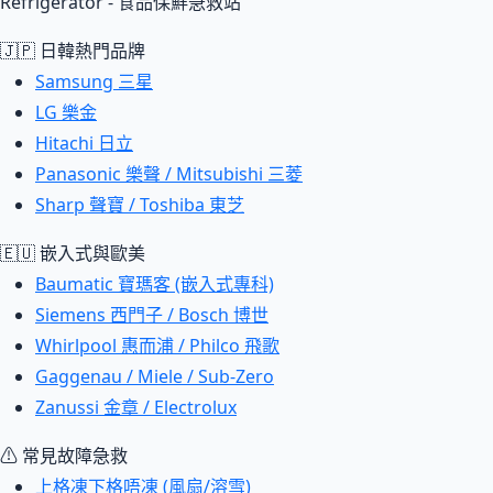
Refrigerator - 食品保鮮急救站
🇯🇵 日韓熱門品牌
Samsung 三星
LG 樂金
Hitachi 日立
Panasonic 樂聲 / Mitsubishi 三菱
Sharp 聲寶 / Toshiba 東芝
🇪🇺 嵌入式與歐美
Baumatic 寶瑪客 (嵌入式專科)
Siemens 西門子 / Bosch 博世
Whirlpool 惠而浦 / Philco 飛歌
Gaggenau / Miele / Sub-Zero
Zanussi 金章 / Electrolux
⚠ 常見故障急救
上格凍下格唔凍 (風扇/溶雪)