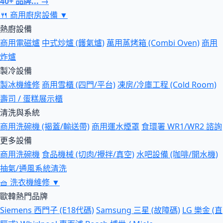
40+ 品牌... →
🍴
商用廚房設備
▼
熱廚設備
商用電磁爐
中式炒爐 (鑊氣爐)
萬用蒸烤箱 (Combi Oven)
商用
炸爐
製冷設備
製冰機維修
商用雪櫃 (四門/平台)
凍房/冷庫工程 (Cold Room)
壽司 / 蛋糕展示櫃
清洗與系統
商用洗碗機 (揭蓋/輸送帶)
商用運水煙罩
食環署 WR1/WR2 諮詢
更多設備
商用洗碗機
食品機械 (切肉/攪拌/真空)
水吧設備 (咖啡/開水機)
抽氣/通風系統清洗
🧺
洗衣機維修
▼
歐韓熱門品牌
Siemens 西門子 (E18代碼)
Samsung 三星 (故障碼)
LG 樂金 (直