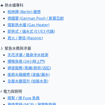
🔥 熱水爐專科
柏林牌 (Berlin) 維修
德國寶 (German Pool) / 斯寶亞創
煤氣熱水爐 (Gas Heater)
即熱式 / 儲水式 (E1/E3 代碼)
真火 / 樂信 (Rasonic)
💧 緊急水務與滲漏
天花滲漏 / 牆身滲水檢測
爆喉急救 (24小時上門)
通渠服務 (馬桶/廚房/浴缸)
座廁水箱維修 (波曲/漏水)
全屋水壓提升 (加裝水泵)
⚡ 電力與照明
跳掣 / 燒 Fuse 急救
更換電箱 (MCB) / 漏電斷路器