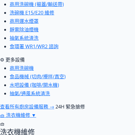
商用洗碗機 (揭蓋/輸送帶)
洗碗機 E15/E20 維修
商用運水煙罩
靜電除油煙機
抽氣系統清洗
食環署 WR1/WR2 諮詢
⚙ 更多設備
商用洗碗機
食品機械 (切肉/攪拌/真空)
水吧設備 (咖啡/開水機)
抽氣/通風系統清洗
查看所有廚房設備服務 →
24H 緊急搶修
🧺
洗衣機維修
▼
🧺
洗衣機維修