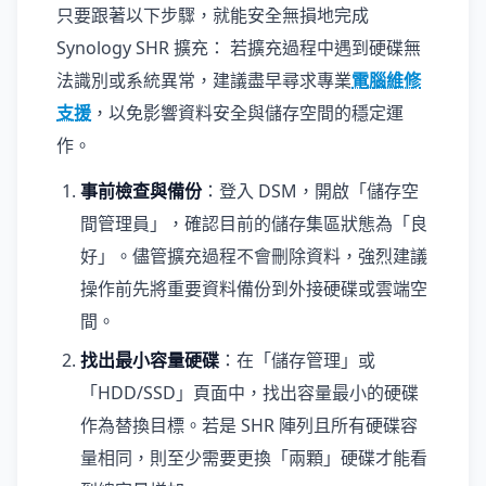
只要跟著以下步驟，就能安全無損地完成
Synology SHR 擴充： 若擴充過程中遇到硬碟無
法識別或系統異常，建議盡早尋求專業
電腦維修
支援
，以免影響資料安全與儲存空間的穩定運
作。
事前檢查與備份
：登入 DSM，開啟「儲存空
間管理員」，確認目前的儲存集區狀態為「良
好」。儘管擴充過程不會刪除資料，強烈建議
操作前先將重要資料備份到外接硬碟或雲端空
間。
找出最小容量硬碟
：在「儲存管理」或
「HDD/SSD」頁面中，找出容量最小的硬碟
作為替換目標。若是 SHR 陣列且所有硬碟容
量相同，則至少需要更換「兩顆」硬碟才能看