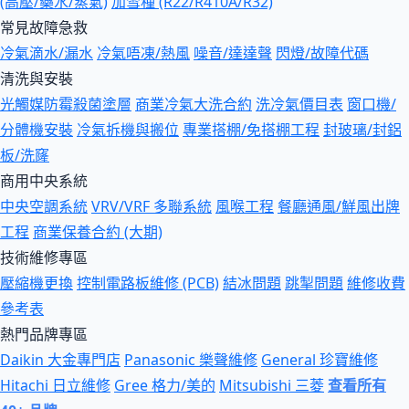
(高壓/藥水/蒸氣)
加雪種 (R22/R410A/R32)
常見故障急救
冷氣滴水/漏水
冷氣唔凍/熱風
噪音/達達聲
閃燈/故障代碼
清洗與安裝
光觸媒防霉殺菌塗層
商業冷氣大洗合約
洗冷氣價目表
窗口機/
分體機安裝
冷氣拆機與搬位
專業搭棚/免搭棚工程
封玻璃/封鋁
板/洗窿
商用中央系統
中央空調系統
VRV/VRF 多聯系統
風喉工程
餐廳通風/鮮風出牌
工程
商業保養合約 (大期)
技術維修專區
壓縮機更換
控制電路板維修 (PCB)
結冰問題
跳掣問題
維修收費
參考表
熱門品牌專區
Daikin 大金專門店
Panasonic 樂聲維修
General 珍寶維修
Hitachi 日立維修
Gree 格力/美的
Mitsubishi 三菱
查看所有