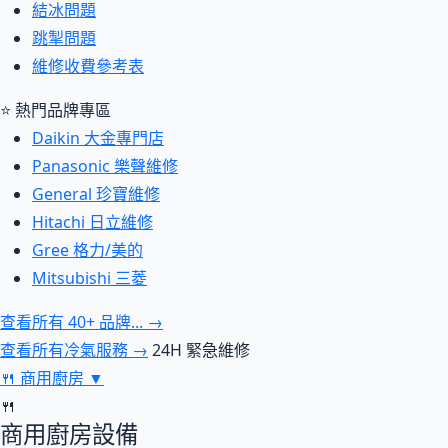
結冰問題
跳掣問題
維修收費參考表
⭐ 熱門品牌專區
Daikin 大金專門店
Panasonic 樂聲維修
General 珍寶維修
Hitachi 日立維修
Gree 格力/美的
Mitsubishi 三菱
查看所有 40+ 品牌... →
查看所有冷氣服務 →
24H 緊急維修
🍴
商用廚房
▼
🍴
商用廚房設備