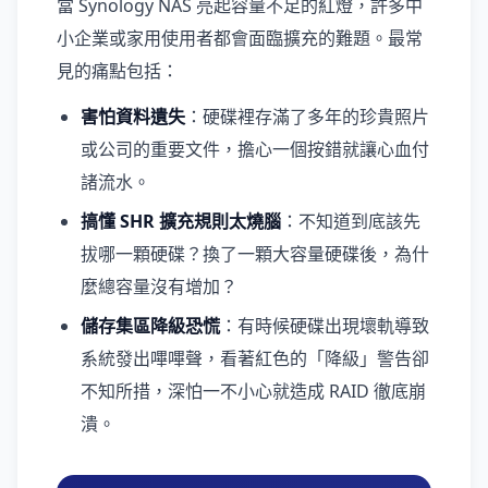
當 Synology NAS 亮起容量不足的紅燈，許多中
小企業或家用使用者都會面臨擴充的難題。最常
見的痛點包括：
害怕資料遺失
：硬碟裡存滿了多年的珍貴照片
或公司的重要文件，擔心一個按錯就讓心血付
諸流水。
搞懂 SHR 擴充規則太燒腦
：不知道到底該先
拔哪一顆硬碟？換了一顆大容量硬碟後，為什
麼總容量沒有增加？
儲存集區降級恐慌
：有時候硬碟出現壞軌導致
系統發出嗶嗶聲，看著紅色的「降級」警告卻
不知所措，深怕一不小心就造成 RAID 徹底崩
潰。