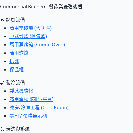
Commercial Kitchen - 餐飲業最強後盾
🔥 熱廚設備
商用電磁爐 (大功率)
中式炒爐 (鑊氣爐)
萬用蒸烤箱 (Combi Oven)
商用炸爐
扒爐
保溫櫃
🧊 製冷設備
製冰機維修
商用雪櫃 (四門/平台)
凍房/冷庫工程 (Cold Room)
壽司 / 蛋糕展示櫃
🚿 清洗與系統