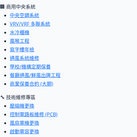
🏢 商用中央系統
中央空調系統
VRV/VRF 多聯系統
水冷櫃機
風喉工程
寫字樓年檢
通風系統維修
學校/機構定期保養
餐廳通風/鮮風出牌工程
商業保養合約 (大期)
🔧 技術維修專區
壓縮機更換
控制電路板維修 (PCB)
風扇電機更換
啟動電容更換