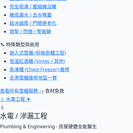
完全唔凍 / 壓縮機沒聲
機底漏水 / 去水喉塞
結冰過厚 / 門膠邊老化
跳掣 / 閃燈 / 警報聲
🔧 特殊類型與商用
嵌入式雪櫃 (拆裝廚櫃工程)
恆溫紅酒櫃 (Vintec / 其他)
急凍櫃 (Chest Freezer) 維修
全港雪櫃維修地區一覽
查看所有雪櫃服務 →
食材急救
💧
水電工程
▼
💧
水電 / 滲漏工程
Plumbing & Engineering - 房屋硬體全能醫生