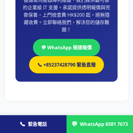
援還是伺服器陣列維護，我們提供最可靠
的企業級 IT 支援。承諾提供透明報價與完
善保養，上門檢查費 HK$200 起，絕無隱
藏收費。立即聯絡我們，解決您的儲存難
題！
💬 WhatsApp 極速報價
📞 +85237428790 緊急直撥
📞
💬
緊急電話
WhatsApp 6581 7673