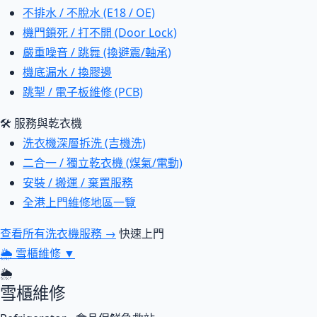
不排水 / 不脫水 (E18 / OE)
機門鎖死 / 打不開 (Door Lock)
嚴重噪音 / 跳舞 (換避震/軸承)
機底漏水 / 換膠邊
跳掣 / 電子板維修 (PCB)
🛠 服務與乾衣機
洗衣機深層拆洗 (吉機洗)
二合一 / 獨立乾衣機 (煤氣/電動)
安裝 / 搬運 / 棄置服務
全港上門維修地區一覽
查看所有洗衣機服務 →
快速上門
🌦
雪櫃維修
▼
🌦
雪櫃維修