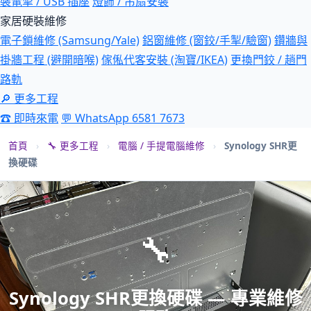
裝電掣 / USB 插座
燈飾 / 吊扇安裝
家居硬裝維修
電子鎖維修 (Samsung/Yale)
鋁窗維修 (窗鉸/手掣/驗窗)
鑽牆與
掛牆工程 (避開暗喉)
傢俬代客安裝 (淘寶/IKEA)
更換門鉸 / 趟門
路軌
🔎 更多工程
☎ 即時來電
💬 WhatsApp 6581 7673
首頁
›
🔧 更多工程
›
電腦 / 手提電腦維修
›
Synology SHR更
換硬碟
🔧
Synology SHR更換硬碟 — 專業維修