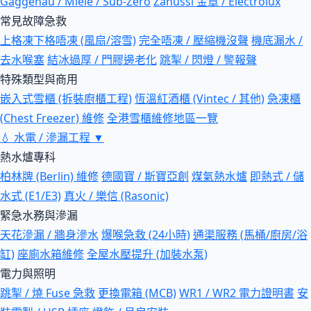
Gaggenau / Miele / Sub-Zero
Zanussi 金章 / Electrolux
常見故障急救
上格凍下格唔凍 (風扇/溶雪)
完全唔凍 / 壓縮機沒聲
機底漏水 /
去水喉塞
結冰過厚 / 門膠邊老化
跳掣 / 閃燈 / 警報聲
特殊類型與商用
嵌入式雪櫃 (拆裝廚櫃工程)
恆溫紅酒櫃 (Vintec / 其他)
急凍櫃
(Chest Freezer) 維修
全港雪櫃維修地區一覽
💧
水電 / 滲漏工程
▼
熱水爐專科
柏林牌 (Berlin) 維修
德國寶 / 斯寶亞創
煤氣熱水爐
即熱式 / 儲
水式 (E1/E3)
真火 / 樂信 (Rasonic)
緊急水務與滲漏
天花滲漏 / 牆身滲水
爆喉急救 (24小時)
通渠服務 (馬桶/廚房/浴
缸)
座廁水箱維修
全屋水壓提升 (加裝水泵)
電力與照明
跳掣 / 燒 Fuse 急救
更換電箱 (MCB)
WR1 / WR2 電力證明書
安