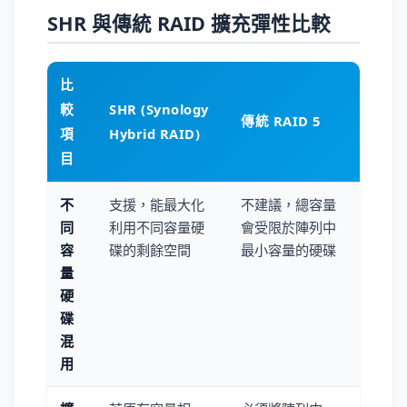
SHR 與傳統 RAID 擴充彈性比較
比
較
SHR (Synology
傳統 RAID 5
項
Hybrid RAID)
目
不
支援，能最大化
不建議，總容量
同
利用不同容量硬
會受限於陣列中
容
碟的剩餘空間
最小容量的硬碟
量
硬
碟
混
用