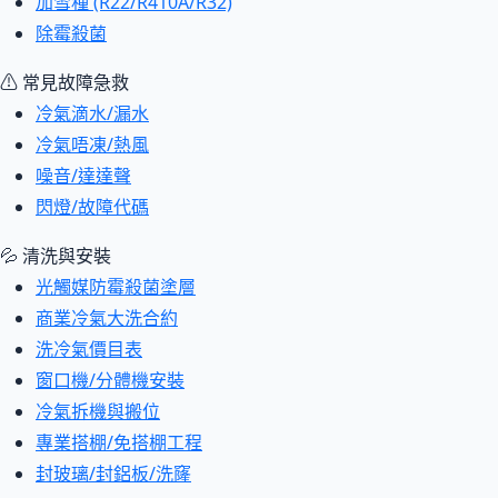
加雪種 (R22/R410A/R32)
除霉殺菌
⚠ 常見故障急救
冷氣滴水/漏水
冷氣唔凍/熱風
噪音/達達聲
閃燈/故障代碼
💦 清洗與安裝
光觸媒防霉殺菌塗層
商業冷氣大洗合約
洗冷氣價目表
窗口機/分體機安裝
冷氣拆機與搬位
專業搭棚/免搭棚工程
封玻璃/封鋁板/洗窿