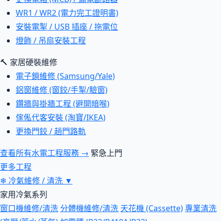
WR1 / WR2 (電力完工證明書)
安裝電掣 / USB 插座 / 拖電位
燈飾 / 吊扇安裝工程
🔨 家居硬裝維修
電子鎖維修 (Samsung/Yale)
鋁窗維修 (窗鉸/手掣/驗窗)
鑽牆與掛牆工程 (避開暗喉)
傢俬代客安裝 (淘寶/IKEA)
更換門鉸 / 趟門路軌
查看所有水電工程服務 →
緊急上門
更多工程
❄
冷氣維修 / 清洗
▼
家用冷氣系列
窗口機維修/清洗
分體機維修/清洗
天花機 (Cassette)
專業清洗