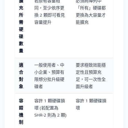
擴
若原有容量相
必須將陣列中
充
同，至少依序更
「所有」硬碟都
所
換 2 顆即可看見
更換為大容量才
需
容量提升
能擴充
硬
碟
數
量
適
一般使用者、中
要求極致效能穩
合
小企業、預算有
定性且預算充
對
限想分批升級硬
足，可一次性全
象
碟者
面升級者
容
容許 1 顆硬碟損
容許 1 顆硬碟損
錯
壞 (若配置為
壞
機
SHR-2 則為 2 顆)
制