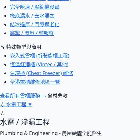
完全唔凍 / 壓縮機沒聲
機底漏水 / 去水喉塞
結冰過厚 / 門膠邊老化
跳掣 / 閃燈 / 警報聲
🔧 特殊類型與商用
嵌入式雪櫃 (拆裝廚櫃工程)
恆溫紅酒櫃 (Vintec / 其他)
急凍櫃 (Chest Freezer) 維修
全港雪櫃維修地區一覽
查看所有雪櫃服務 →
食材急救
💧
水電工程
▼
💧
水電 / 滲漏工程
Plumbing & Engineering - 房屋硬體全能醫生