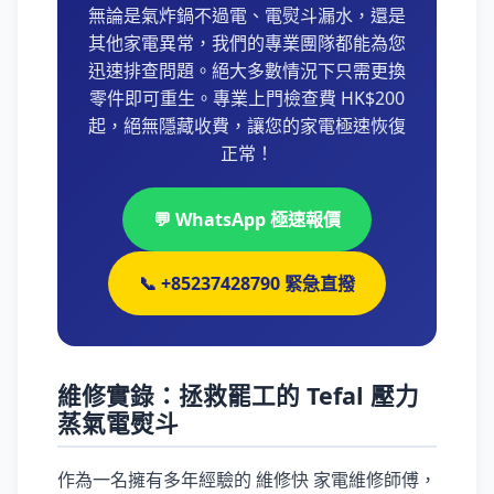
無論是氣炸鍋不過電、電熨斗漏水，還是
其他家電異常，我們的專業團隊都能為您
迅速排查問題。絕大多數情況下只需更換
零件即可重生。專業上門檢查費 HK$200
起，絕無隱藏收費，讓您的家電極速恢復
正常！
💬 WhatsApp 極速報價
📞 +85237428790 緊急直撥
維修實錄：拯救罷工的 Tefal 壓力
蒸氣電熨斗
作為一名擁有多年經驗的 維修快 家電維修師傅，