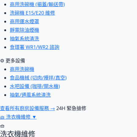
商用洗碗機 (揭蓋/輸送帶)
洗碗機 E15/E20 維修
商用運水煙罩
靜電除油煙機
抽氣系統清洗
食環署 WR1/WR2 諮詢
⚙ 更多設備
商用洗碗機
食品機械 (切肉/攪拌/真空)
水吧設備 (咖啡/開水機)
抽氣/通風系統清洗
查看所有廚房設備服務 →
24H 緊急搶修
🧺
洗衣機維修
▼
🧺
洗衣機維修