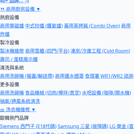
40+ 品牌... →
🍴
商用廚房設備
▼
熱廚設備
商用電磁爐
中式炒爐 (鑊氣爐)
萬用蒸烤箱 (Combi Oven)
商用
炸爐
製冷設備
製冰機維修
商用雪櫃 (四門/平台)
凍房/冷庫工程 (Cold Room)
壽司 / 蛋糕展示櫃
清洗與系統
商用洗碗機 (揭蓋/輸送帶)
商用運水煙罩
食環署 WR1/WR2 諮詢
更多設備
商用洗碗機
食品機械 (切肉/攪拌/真空)
水吧設備 (咖啡/開水機)
抽氣/通風系統清洗
🧺
洗衣機維修
▼
歐韓熱門品牌
Siemens 西門子 (E18代碼)
Samsung 三星 (故障碼)
LG 樂金 (直