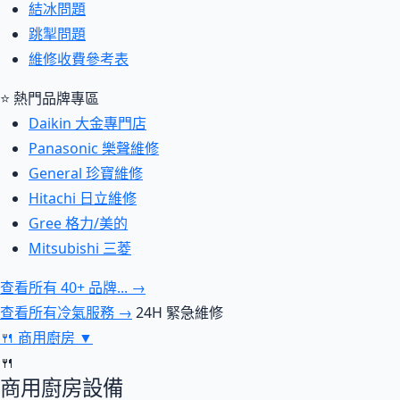
結冰問題
跳掣問題
維修收費參考表
⭐ 熱門品牌專區
Daikin 大金專門店
Panasonic 樂聲維修
General 珍寶維修
Hitachi 日立維修
Gree 格力/美的
Mitsubishi 三菱
查看所有 40+ 品牌... →
查看所有冷氣服務 →
24H 緊急維修
🍴
商用廚房
▼
🍴
商用廚房設備