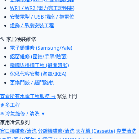
WR1 / WR2 (電力完工證明書)
安裝電掣 / USB 插座 / 拖電位
燈飾 / 吊扇安裝工程
🔨 家居硬裝維修
電子鎖維修 (Samsung/Yale)
鋁窗維修 (窗鉸/手掣/驗窗)
鑽牆與掛牆工程 (避開暗喉)
傢俬代客安裝 (淘寶/IKEA)
更換門鉸 / 趟門路軌
查看所有水電工程服務 →
緊急上門
更多工程
❄
冷氣維修 / 清洗
▼
家用冷氣系列
窗口機維修/清洗
分體機維修/清洗
天花機 (Cassette)
專業清洗