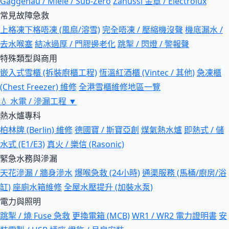
Gaggenau / Miele / Sub-Zero
Zanussi 金章 / Electrolux
常見故障急救
上格凍下格唔凍 (風扇/溶雪)
完全唔凍 / 壓縮機沒聲
機底漏水 /
去水喉塞
結冰過厚 / 門膠邊老化
跳掣 / 閃燈 / 警報聲
特殊類型與商用
嵌入式雪櫃 (拆裝廚櫃工程)
恆溫紅酒櫃 (Vintec / 其他)
急凍櫃
(Chest Freezer) 維修
全港雪櫃維修地區一覽
💧
水電 / 滲漏工程
▼
熱水爐專科
柏林牌 (Berlin) 維修
德國寶 / 斯寶亞創
煤氣熱水爐
即熱式 / 儲
水式 (E1/E3)
真火 / 樂信 (Rasonic)
緊急水務與滲漏
天花滲漏 / 牆身滲水
爆喉急救 (24小時)
通渠服務 (馬桶/廚房/浴
缸)
座廁水箱維修
全屋水壓提升 (加裝水泵)
電力與照明
跳掣 / 燒 Fuse 急救
更換電箱 (MCB)
WR1 / WR2 電力證明書
安