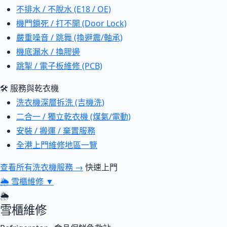
不排水 / 不脫水 (E18 / OE)
機門鎖死 / 打不開 (Door Lock)
嚴重噪音 / 跳舞 (換避震/軸承)
機底漏水 / 換膠邊
跳掣 / 電子板維修 (PCB)
🛠 服務與乾衣機
洗衣機深層拆洗 (吉機洗)
二合一 / 獨立乾衣機 (煤氣/電動)
安裝 / 搬運 / 棄置服務
全港上門維修地區一覽
查看所有洗衣機服務 →
快速上門
🌦
雪櫃維修
▼
🌦
雪櫃維修