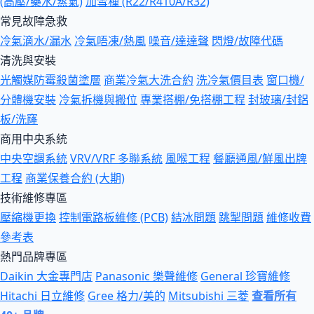
(高壓/藥水/蒸氣)
加雪種 (R22/R410A/R32)
常見故障急救
冷氣滴水/漏水
冷氣唔凍/熱風
噪音/達達聲
閃燈/故障代碼
清洗與安裝
光觸媒防霉殺菌塗層
商業冷氣大洗合約
洗冷氣價目表
窗口機/
分體機安裝
冷氣拆機與搬位
專業搭棚/免搭棚工程
封玻璃/封鋁
板/洗窿
商用中央系統
中央空調系統
VRV/VRF 多聯系統
風喉工程
餐廳通風/鮮風出牌
工程
商業保養合約 (大期)
技術維修專區
壓縮機更換
控制電路板維修 (PCB)
結冰問題
跳掣問題
維修收費
參考表
熱門品牌專區
Daikin 大金專門店
Panasonic 樂聲維修
General 珍寶維修
Hitachi 日立維修
Gree 格力/美的
Mitsubishi 三菱
查看所有