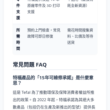
件
原廠零件及 3D 打印
耗全新資源）
支
支援
援
所
預約上門檢查，常見
需花時間搜集資
需
故障可即日修復
料、比價及等待
時
送貨
間
常見問題 FAQ
特福產品的「15年可維修承諾」是什麼意
思？
這是 Tefal 為了推動環保及保障消費者權益所推
出的政策。自 2022 年起，特福承諾為其絕大多
數產品（包括仍在生產及新推出的型號）提供長