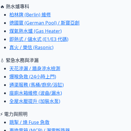
🔥 熱水爐專科
柏林牌 (Berlin) 維修
德國寶 (German Pool) / 斯寶亞創
煤氣熱水爐 (Gas Heater)
即熱式 / 儲水式 (E1/E3 代碼)
真火 / 樂信 (Rasonic)
💧 緊急水務與滲漏
天花滲漏 / 牆身滲水檢測
爆喉急救 (24小時上門)
通渠服務 (馬桶/廚房/浴缸)
座廁水箱維修 (波曲/漏水)
全屋水壓提升 (加裝水泵)
⚡ 電力與照明
跳掣 / 燒 Fuse 急救
更換電箱 (MCB) / 漏電斷路器