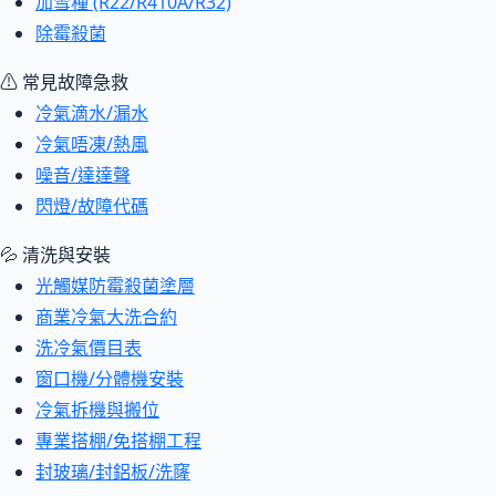
加雪種 (R22/R410A/R32)
除霉殺菌
⚠ 常見故障急救
冷氣滴水/漏水
冷氣唔凍/熱風
噪音/達達聲
閃燈/故障代碼
💦 清洗與安裝
光觸媒防霉殺菌塗層
商業冷氣大洗合約
洗冷氣價目表
窗口機/分體機安裝
冷氣拆機與搬位
專業搭棚/免搭棚工程
封玻璃/封鋁板/洗窿