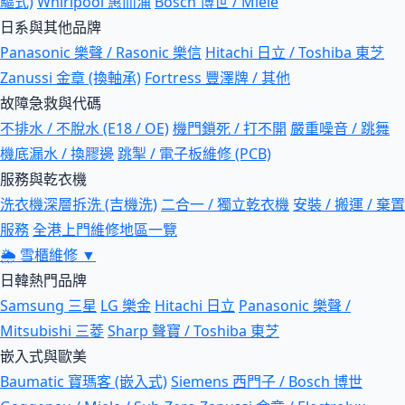
驅式)
Whirlpool 惠而浦
Bosch 博世 / Miele
日系與其他品牌
Panasonic 樂聲 / Rasonic 樂信
Hitachi 日立 / Toshiba 東芝
Zanussi 金章 (換軸承)
Fortress 豐澤牌 / 其他
故障急救與代碼
不排水 / 不脫水 (E18 / OE)
機門鎖死 / 打不開
嚴重噪音 / 跳舞
機底漏水 / 換膠邊
跳掣 / 電子板維修 (PCB)
服務與乾衣機
洗衣機深層拆洗 (吉機洗)
二合一 / 獨立乾衣機
安裝 / 搬運 / 棄置
服務
全港上門維修地區一覽
🌦
雪櫃維修
▼
日韓熱門品牌
Samsung 三星
LG 樂金
Hitachi 日立
Panasonic 樂聲 /
Mitsubishi 三菱
Sharp 聲寶 / Toshiba 東芝
嵌入式與歐美
Baumatic 寶瑪客 (嵌入式)
Siemens 西門子 / Bosch 博世