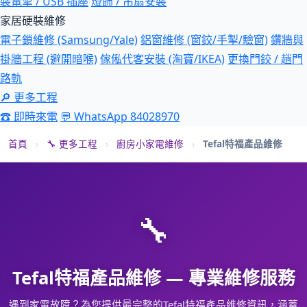
裝電掣 / USB 插座
燈飾 / 吊扇安裝
家居硬裝維修
電子鎖維修 (Samsung/Yale)
鋁窗維修 (窗鉸/手掣/驗窗)
鑽牆與
掛牆工程 (避開暗喉)
傢俬代客安裝 (淘寶/IKEA)
更換門鉸 / 趟門
路軌
🔎 更多工程
☎ 即時來電
💬 WhatsApp 84028970
首頁
›
🔧 更多工程
›
廚房小家電維修
›
Tefal特福產品維修
🔧
Tefal特福產品維修 — 專業維修服務
遇到家電故障？為您提供最完整的Tefal特福產品維修資訊，涵蓋