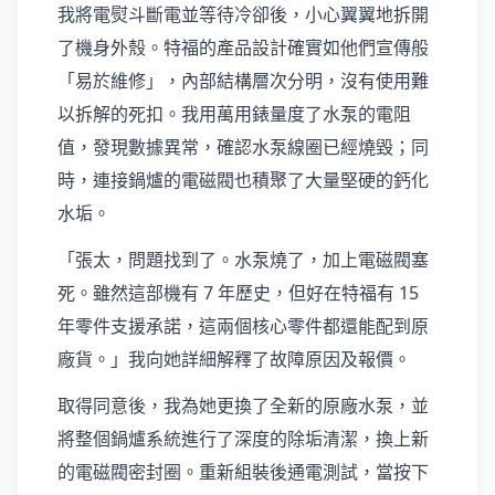
我將電熨斗斷電並等待冷卻後，小心翼翼地拆開
了機身外殼。特福的產品設計確實如他們宣傳般
「易於維修」，內部結構層次分明，沒有使用難
以拆解的死扣。我用萬用錶量度了水泵的電阻
值，發現數據異常，確認水泵線圈已經燒毀；同
時，連接鍋爐的電磁閥也積聚了大量堅硬的鈣化
水垢。
「張太，問題找到了。水泵燒了，加上電磁閥塞
死。雖然這部機有 7 年歷史，但好在特福有 15
年零件支援承諾，這兩個核心零件都還能配到原
廠貨。」我向她詳細解釋了故障原因及報價。
取得同意後，我為她更換了全新的原廠水泵，並
將整個鍋爐系統進行了深度的除垢清潔，換上新
的電磁閥密封圈。重新組裝後通電測試，當按下