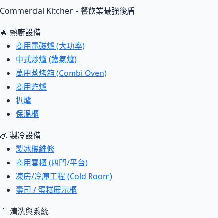
Commercial Kitchen - 餐飲業最強後盾
🔥 熱廚設備
商用電磁爐 (大功率)
中式炒爐 (鑊氣爐)
萬用蒸烤箱 (Combi Oven)
商用炸爐
扒爐
保溫櫃
🧊 製冷設備
製冰機維修
商用雪櫃 (四門/平台)
凍房/冷庫工程 (Cold Room)
壽司 / 蛋糕展示櫃
🚿 清洗與系統