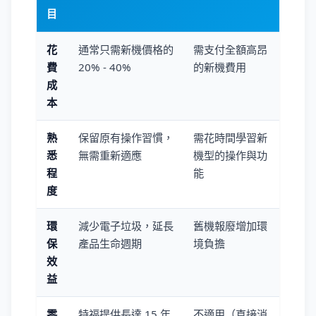
目
花
通常只需新機價格的
需支付全額高昂
費
20% - 40%
的新機費用
成
本
熟
保留原有操作習慣，
需花時間學習新
悉
無需重新適應
機型的操作與功
程
能
度
環
減少電子垃圾，延長
舊機報廢增加環
保
產品生命週期
境負擔
效
益
零
特福提供長達 15 年
不適用（直接消