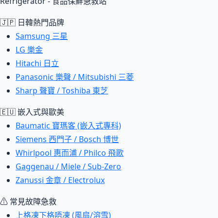
Refrigerator - 食品保鮮急救站
🇯🇵 日韓熱門品牌
Samsung 三星
LG 樂金
Hitachi 日立
Panasonic 樂聲 / Mitsubishi 三菱
Sharp 聲寶 / Toshiba 東芝
🇪🇺 嵌入式與歐美
Baumatic 寶瑪客 (嵌入式專科)
Siemens 西門子 / Bosch 博世
Whirlpool 惠而浦 / Philco 飛歌
Gaggenau / Miele / Sub-Zero
Zanussi 金章 / Electrolux
⚠ 常見故障急救
上格凍下格唔凍 (風扇/溶雪)