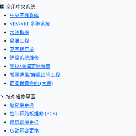
🏢 商用中央系統
中央空調系統
VRV/VRF 多聯系統
水冷櫃機
風喉工程
寫字樓年檢
通風系統維修
學校/機構定期保養
餐廳通風/鮮風出牌工程
商業保養合約 (大期)
🔧 技術維修專區
壓縮機更換
控制電路板維修 (PCB)
風扇電機更換
啟動電容更換