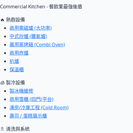
Commercial Kitchen - 餐飲業最強後盾
🔥 熱廚設備
商用電磁爐 (大功率)
中式炒爐 (鑊氣爐)
萬用蒸烤箱 (Combi Oven)
商用炸爐
扒爐
保溫櫃
🧊 製冷設備
製冰機維修
商用雪櫃 (四門/平台)
凍房/冷庫工程 (Cold Room)
壽司 / 蛋糕展示櫃
🚿 清洗與系統