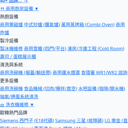
40+ 品牌... →
🍴
商用廚房設備
▼
熱廚設備
商用電磁爐
中式炒爐 (鑊氣爐)
萬用蒸烤箱 (Combi Oven)
商用
炸爐
製冷設備
製冰機維修
商用雪櫃 (四門/平台)
凍房/冷庫工程 (Cold Room)
壽司 / 蛋糕展示櫃
清洗與系統
商用洗碗機 (揭蓋/輸送帶)
商用運水煙罩
食環署 WR1/WR2 諮詢
更多設備
商用洗碗機
食品機械 (切肉/攪拌/真空)
水吧設備 (咖啡/開水機)
抽氣/通風系統清洗
🧺
洗衣機維修
▼
歐韓熱門品牌
Siemens 西門子 (E18代碼)
Samsung 三星 (故障碼)
LG 樂金 (直