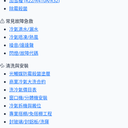
加雪種 (R22/R410A/R32)
除霉殺菌
⚠ 常見故障急救
冷氣滴水/漏水
冷氣唔凍/熱風
噪音/達達聲
閃燈/故障代碼
💦 清洗與安裝
光觸媒防霉殺菌塗層
商業冷氣大洗合約
洗冷氣價目表
窗口機/分體機安裝
冷氣拆機與搬位
專業搭棚/免搭棚工程
封玻璃/封鋁板/洗窿