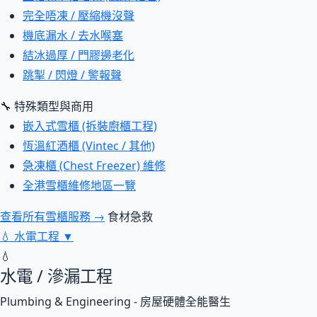
完全唔凍 / 壓縮機沒聲
機底漏水 / 去水喉塞
結冰過厚 / 門膠邊老化
跳掣 / 閃燈 / 警報聲
🔧 特殊類型與商用
嵌入式雪櫃 (拆裝廚櫃工程)
恆溫紅酒櫃 (Vintec / 其他)
急凍櫃 (Chest Freezer) 維修
全港雪櫃維修地區一覽
查看所有雪櫃服務 →
食材急救
💧
水電工程
▼
💧
水電 / 滲漏工程
Plumbing & Engineering - 房屋硬體全能醫生