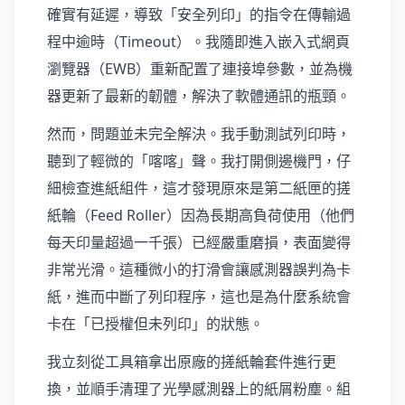
確實有延遲，導致「安全列印」的指令在傳輸過
程中逾時（Timeout）。我隨即進入嵌入式網頁
瀏覽器（EWB）重新配置了連接埠參數，並為機
器更新了最新的韌體，解決了軟體通訊的瓶頸。
然而，問題並未完全解決。我手動測試列印時，
聽到了輕微的「喀喀」聲。我打開側邊機門，仔
細檢查進紙組件，這才發現原來是第二紙匣的搓
紙輪（Feed Roller）因為長期高負荷使用（他們
每天印量超過一千張）已經嚴重磨損，表面變得
非常光滑。這種微小的打滑會讓感測器誤判為卡
紙，進而中斷了列印程序，這也是為什麼系統會
卡在「已授權但未列印」的狀態。
我立刻從工具箱拿出原廠的搓紙輪套件進行更
換，並順手清理了光學感測器上的紙屑粉塵。組