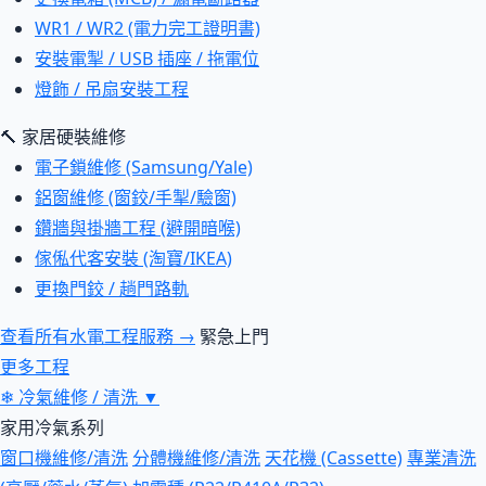
WR1 / WR2 (電力完工證明書)
安裝電掣 / USB 插座 / 拖電位
燈飾 / 吊扇安裝工程
🔨 家居硬裝維修
電子鎖維修 (Samsung/Yale)
鋁窗維修 (窗鉸/手掣/驗窗)
鑽牆與掛牆工程 (避開暗喉)
傢俬代客安裝 (淘寶/IKEA)
更換門鉸 / 趟門路軌
查看所有水電工程服務 →
緊急上門
更多工程
❄
冷氣維修 / 清洗
▼
家用冷氣系列
窗口機維修/清洗
分體機維修/清洗
天花機 (Cassette)
專業清洗