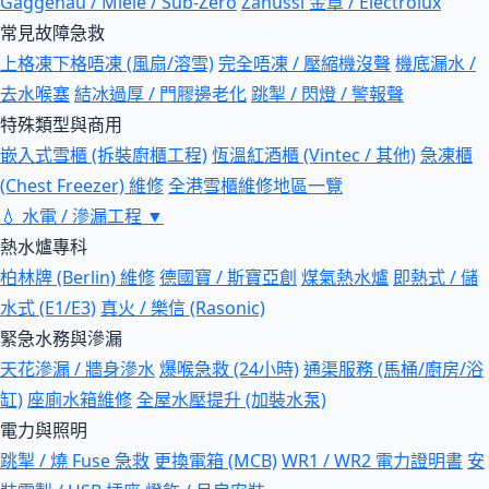
Gaggenau / Miele / Sub-Zero
Zanussi 金章 / Electrolux
常見故障急救
上格凍下格唔凍 (風扇/溶雪)
完全唔凍 / 壓縮機沒聲
機底漏水 /
去水喉塞
結冰過厚 / 門膠邊老化
跳掣 / 閃燈 / 警報聲
特殊類型與商用
嵌入式雪櫃 (拆裝廚櫃工程)
恆溫紅酒櫃 (Vintec / 其他)
急凍櫃
(Chest Freezer) 維修
全港雪櫃維修地區一覽
💧
水電 / 滲漏工程
▼
熱水爐專科
柏林牌 (Berlin) 維修
德國寶 / 斯寶亞創
煤氣熱水爐
即熱式 / 儲
水式 (E1/E3)
真火 / 樂信 (Rasonic)
緊急水務與滲漏
天花滲漏 / 牆身滲水
爆喉急救 (24小時)
通渠服務 (馬桶/廚房/浴
缸)
座廁水箱維修
全屋水壓提升 (加裝水泵)
電力與照明
跳掣 / 燒 Fuse 急救
更換電箱 (MCB)
WR1 / WR2 電力證明書
安