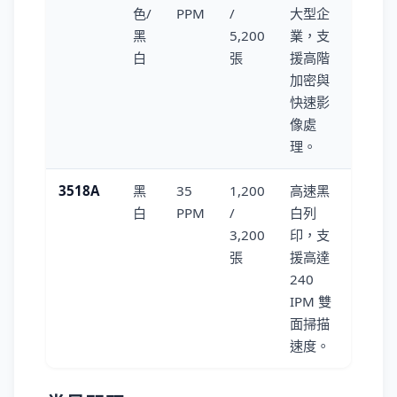
色/
PPM
/
大型企
黑
5,200
業，支
白
張
援高階
加密與
快速影
像處
理。
3518A
黑
35
1,200
高速黑
白
PPM
/
白列
3,200
印，支
張
援高達
240
IPM 雙
面掃描
速度。