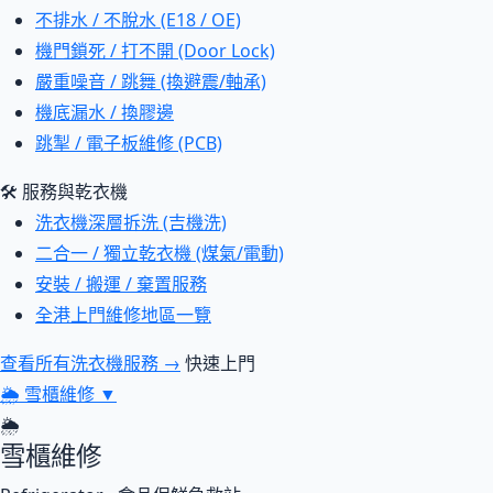
不排水 / 不脫水 (E18 / OE)
機門鎖死 / 打不開 (Door Lock)
嚴重噪音 / 跳舞 (換避震/軸承)
機底漏水 / 換膠邊
跳掣 / 電子板維修 (PCB)
🛠 服務與乾衣機
洗衣機深層拆洗 (吉機洗)
二合一 / 獨立乾衣機 (煤氣/電動)
安裝 / 搬運 / 棄置服務
全港上門維修地區一覽
查看所有洗衣機服務 →
快速上門
🌦
雪櫃維修
▼
🌦
雪櫃維修