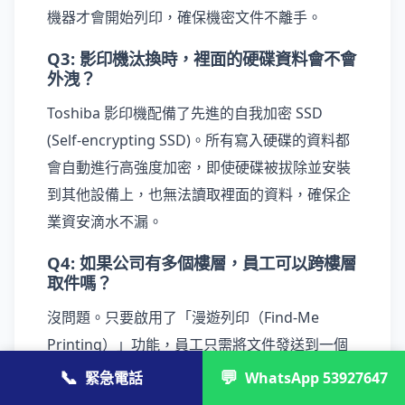
機器才會開始列印，確保機密文件不離手。
Q3: 影印機汰換時，裡面的硬碟資料會不會
外洩？
Toshiba 影印機配備了先進的自我加密 SSD
(Self-encrypting SSD)。所有寫入硬碟的資料都
會自動進行高強度加密，即使硬碟被拔除並安裝
到其他設備上，也無法讀取裡面的資料，確保企
業資安滴水不漏。
Q4: 如果公司有多個樓層，員工可以跨樓層
取件嗎？
沒問題。只要啟用了「漫遊列印（Find-Me
Printing）」功能，員工只需將文件發送到一個
統一的虛擬列印佇列，然後走到公司內任何一台
📞
💬
緊急電話
WhatsApp 53927647
閒置的 Toshiba 影印機刷卡，即可立即印出文