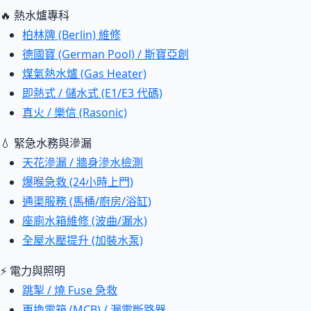
🔥 熱水爐專科
柏林牌 (Berlin) 維修
德國寶 (German Pool) / 斯寶亞創
煤氣熱水爐 (Gas Heater)
即熱式 / 儲水式 (E1/E3 代碼)
真火 / 樂信 (Rasonic)
💧 緊急水務與滲漏
天花滲漏 / 牆身滲水檢測
爆喉急救 (24小時上門)
通渠服務 (馬桶/廚房/浴缸)
座廁水箱維修 (波曲/漏水)
全屋水壓提升 (加裝水泵)
⚡ 電力與照明
跳掣 / 燒 Fuse 急救
更換電箱 (MCB) / 漏電斷路器