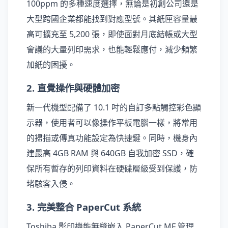
100ppm 的多種速度選擇，無論是初創公司還是
大型跨國企業都能找到對應型號。其紙匣容量最
高可擴充至 5,200 張，即使面對月底結帳或大型
會議的大量列印需求，也能輕鬆應付，減少頻繁
加紙的困擾。
2. 直覺操作與硬體加密
新一代機型配備了 10.1 吋的自訂多點觸控彩色顯
示器，使用者可以像操作平板電腦一樣，將常用
的掃描或傳真功能設定為快捷鍵。同時，機身內
建最高 4GB RAM 與 640GB 自我加密 SSD，確
保所有暫存的列印資料在硬碟層級受到保護，防
堵駭客入侵。
3. 完美整合 PaperCut 系統
Toshiba 影印機能無縫嵌入 PaperCut MF 管理