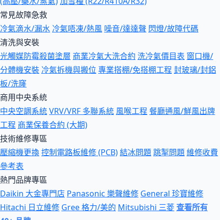
(高壓/藥水/蒸氣)
加雪種 (R22/R410A/R32)
常見故障急救
冷氣滴水/漏水
冷氣唔凍/熱風
噪音/達達聲
閃燈/故障代碼
清洗與安裝
光觸媒防霉殺菌塗層
商業冷氣大洗合約
洗冷氣價目表
窗口機/
分體機安裝
冷氣拆機與搬位
專業搭棚/免搭棚工程
封玻璃/封鋁
板/洗窿
商用中央系統
中央空調系統
VRV/VRF 多聯系統
風喉工程
餐廳通風/鮮風出牌
工程
商業保養合約 (大期)
技術維修專區
壓縮機更換
控制電路板維修 (PCB)
結冰問題
跳掣問題
維修收費
參考表
熱門品牌專區
Daikin 大金專門店
Panasonic 樂聲維修
General 珍寶維修
Hitachi 日立維修
Gree 格力/美的
Mitsubishi 三菱
查看所有