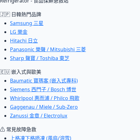
Refrigerator - 食品保鮮急救站
🇯🇵 日韓熱門品牌
Samsung 三星
LG 樂金
Hitachi 日立
Panasonic 樂聲 / Mitsubishi 三菱
Sharp 聲寶 / Toshiba 東芝
🇪🇺 嵌入式與歐美
Baumatic 寶瑪客 (嵌入式專科)
Siemens 西門子 / Bosch 博世
Whirlpool 惠而浦 / Philco 飛歌
Gaggenau / Miele / Sub-Zero
Zanussi 金章 / Electrolux
⚠ 常見故障急救
上格凍下格唔凍 (風扇/溶雪)