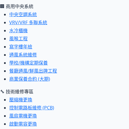
🏢 商用中央系統
中央空調系統
VRV/VRF 多聯系統
水冷櫃機
風喉工程
寫字樓年檢
通風系統維修
學校/機構定期保養
餐廳通風/鮮風出牌工程
商業保養合約 (大期)
🔧 技術維修專區
壓縮機更換
控制電路板維修 (PCB)
風扇電機更換
啟動電容更換