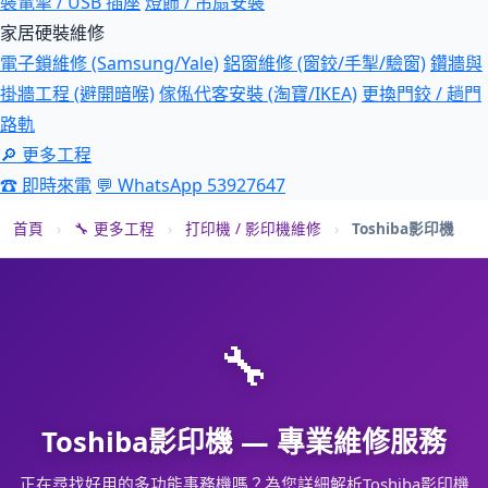
裝電掣 / USB 插座
燈飾 / 吊扇安裝
家居硬裝維修
電子鎖維修 (Samsung/Yale)
鋁窗維修 (窗鉸/手掣/驗窗)
鑽牆與
掛牆工程 (避開暗喉)
傢俬代客安裝 (淘寶/IKEA)
更換門鉸 / 趟門
路軌
🔎 更多工程
☎ 即時來電
💬 WhatsApp 53927647
首頁
›
🔧 更多工程
›
打印機 / 影印機維修
›
Toshiba影印機
🔧
Toshiba影印機 — 專業維修服務
正在尋找好用的多功能事務機嗎？為您詳細解析Toshiba影印機