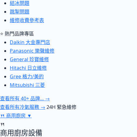
結冰問題
跳掣問題
維修收費參考表
⭐ 熱門品牌專區
Daikin 大金專門店
Panasonic 樂聲維修
General 珍寶維修
Hitachi 日立維修
Gree 格力/美的
Mitsubishi 三菱
查看所有 40+ 品牌... →
查看所有冷氣服務 →
24H 緊急維修
🍴
商用廚房
▼
🍴
商用廚房設備