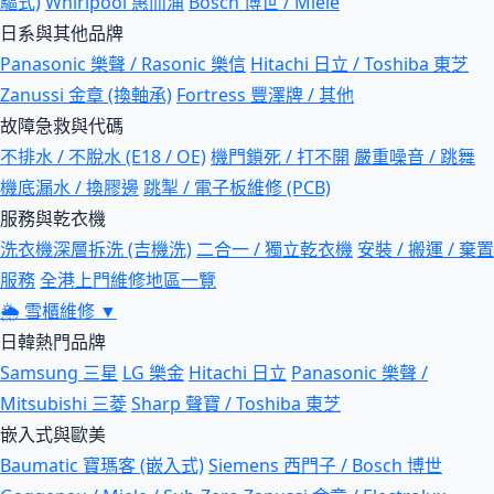
驅式)
Whirlpool 惠而浦
Bosch 博世 / Miele
日系與其他品牌
Panasonic 樂聲 / Rasonic 樂信
Hitachi 日立 / Toshiba 東芝
Zanussi 金章 (換軸承)
Fortress 豐澤牌 / 其他
故障急救與代碼
不排水 / 不脫水 (E18 / OE)
機門鎖死 / 打不開
嚴重噪音 / 跳舞
機底漏水 / 換膠邊
跳掣 / 電子板維修 (PCB)
服務與乾衣機
洗衣機深層拆洗 (吉機洗)
二合一 / 獨立乾衣機
安裝 / 搬運 / 棄置
服務
全港上門維修地區一覽
🌦
雪櫃維修
▼
日韓熱門品牌
Samsung 三星
LG 樂金
Hitachi 日立
Panasonic 樂聲 /
Mitsubishi 三菱
Sharp 聲寶 / Toshiba 東芝
嵌入式與歐美
Baumatic 寶瑪客 (嵌入式)
Siemens 西門子 / Bosch 博世