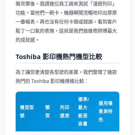
裝完畢後，我請幾位員工過來測試「漫遊列印」
功能。當他們一刷卡，機器瞬間流暢地印出厚厚
一疊報表，再也沒有任何卡頓或錯誤。看到客戶
鬆了一口氣的表情，這就是我們做維修師傅最大
的成就感。
Toshiba 影印機熱門機型比較
為了讓您更清楚各型號的差異，我們整理了幾款
熱門的 Toshiba 影印機規格比較：
標準/
適用場
機型型
類
列印
最大
景與特
號
型
速度
紙張
色
容量