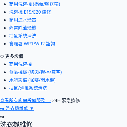
商用洗碗機 (揭蓋/輸送帶)
洗碗機 E15/E20 維修
商用運水煙罩
靜電除油煙機
抽氣系統清洗
食環署 WR1/WR2 諮詢
⚙ 更多設備
商用洗碗機
食品機械 (切肉/攪拌/真空)
水吧設備 (咖啡/開水機)
抽氣/通風系統清洗
查看所有廚房設備服務 →
24H 緊急搶修
🧺
洗衣機維修
▼
🧺
洗衣機維修