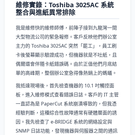
維修實錄：Toshiba 3025AC 系統
整合與進紙異常排除
我是維修快的維修師傅，前陣子接到九龍灣一間
大型物流公司的緊急報修。客戶反映他們辦公室
主力的 Toshiba 3025AC 突然「罷工」，員工刷
卡後螢幕顯示驗證成功，但機器就是不吐紙，且
偶爾還會伴隨卡紙錯誤碼。由於正值他們月底結
單的高峰期，整個辦公室急得像熱鍋上的螞蟻。
我抵達現場後，首先檢查機器的 10.1 吋觸控面
板，進入維修模式查看錯誤日誌。客戶的 IT 主管
一直認為是 PaperCut 系統崩潰導致的，但我憑
經驗判斷，這種綜合性故障通常有硬體層面的誘
因。我先檢查了 e-BRIDGE 系統的網絡設定與
SNMP 日誌功能，發現機器與伺服器之間的通訊