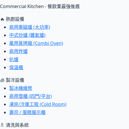
Commercial Kitchen - 餐飲業最強後盾
🔥 熱廚設備
商用電磁爐 (大功率)
中式炒爐 (鑊氣爐)
萬用蒸烤箱 (Combi Oven)
商用炸爐
扒爐
保溫櫃
🧊 製冷設備
製冰機維修
商用雪櫃 (四門/平台)
凍房/冷庫工程 (Cold Room)
壽司 / 蛋糕展示櫃
🚿 清洗與系統