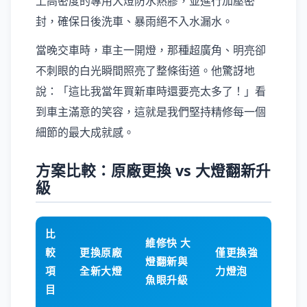
上高密度的專用大燈防水熱膠，並進行加壓密
封，確保日後洗車、暴雨絕不入水漏水。
當晚交車時，車主一開燈，那種超廣角、明亮卻
不刺眼的白光瞬間照亮了整條街道。他驚訝地
說：「這比我當年買新車時還要亮太多了！」看
到車主滿意的笑容，這就是我們堅持精修每一個
細節的最大成就感。
方案比較：原廠更換 vs 大燈翻新升
級
比
維修快 大
較
更換原廠
僅更換強
燈翻新與
項
全新大燈
力燈泡
魚眼升級
目