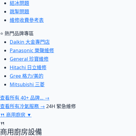
結冰問題
跳掣問題
維修收費參考表
⭐ 熱門品牌專區
Daikin 大金專門店
Panasonic 樂聲維修
General 珍寶維修
Hitachi 日立維修
Gree 格力/美的
Mitsubishi 三菱
查看所有 40+ 品牌... →
查看所有冷氣服務 →
24H 緊急維修
🍴
商用廚房
▼
🍴
商用廚房設備