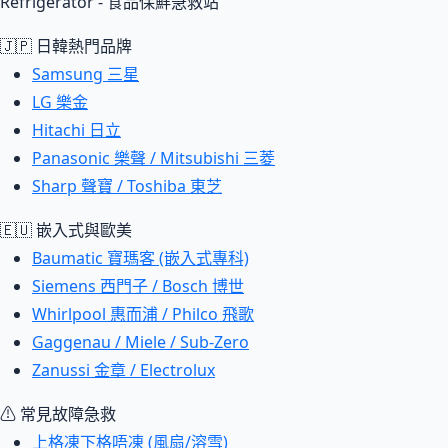
Refrigerator - 食品保鮮急救站
🇯🇵 日韓熱門品牌
Samsung 三星
LG 樂金
Hitachi 日立
Panasonic 樂聲 / Mitsubishi 三菱
Sharp 聲寶 / Toshiba 東芝
🇪🇺 嵌入式與歐美
Baumatic 寶瑪客 (嵌入式專科)
Siemens 西門子 / Bosch 博世
Whirlpool 惠而浦 / Philco 飛歌
Gaggenau / Miele / Sub-Zero
Zanussi 金章 / Electrolux
⚠ 常見故障急救
上格凍下格唔凍 (風扇/溶雪)