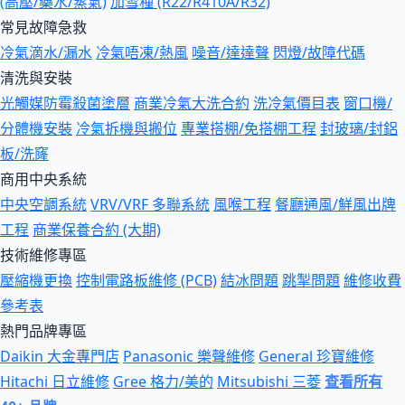
(高壓/藥水/蒸氣)
加雪種 (R22/R410A/R32)
常見故障急救
冷氣滴水/漏水
冷氣唔凍/熱風
噪音/達達聲
閃燈/故障代碼
清洗與安裝
光觸媒防霉殺菌塗層
商業冷氣大洗合約
洗冷氣價目表
窗口機/
分體機安裝
冷氣拆機與搬位
專業搭棚/免搭棚工程
封玻璃/封鋁
板/洗窿
商用中央系統
中央空調系統
VRV/VRF 多聯系統
風喉工程
餐廳通風/鮮風出牌
工程
商業保養合約 (大期)
技術維修專區
壓縮機更換
控制電路板維修 (PCB)
結冰問題
跳掣問題
維修收費
參考表
熱門品牌專區
Daikin 大金專門店
Panasonic 樂聲維修
General 珍寶維修
Hitachi 日立維修
Gree 格力/美的
Mitsubishi 三菱
查看所有