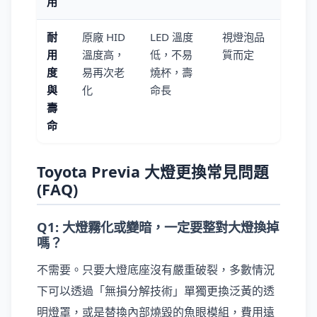
用
耐
原廠 HID
LED 溫度
視燈泡品
用
溫度高，
低，不易
質而定
度
易再次老
燒杯，壽
與
化
命長
壽
命
Toyota Previa 大燈更換常見問題
(FAQ)
Q1: 大燈霧化或變暗，一定要整對大燈換掉
嗎？
不需要。只要大燈底座沒有嚴重破裂，多數情況
下可以透過「無損分解技術」單獨更換泛黃的透
明燈罩，或是替換內部燒毀的魚眼模組，費用遠