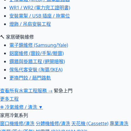
WR1 / WR2 (電力完工證明書)
安裝電掣 / USB 插座 / 拖電位
燈飾 / 吊扇安裝工程
🔨 家居硬裝維修
電子鎖維修 (Samsung/Yale)
鋁窗維修 (窗鉸/手掣/驗窗)
鑽牆與掛牆工程 (避開暗喉)
傢俬代客安裝 (淘寶/IKEA)
更換門鉸 / 趟門路軌
查看所有水電工程服務 →
緊急上門
更多工程
❄
冷氣維修 / 清洗
▼
家用冷氣系列
窗口機維修/清洗
分體機維修/清洗
天花機 (Cassette)
專業清洗