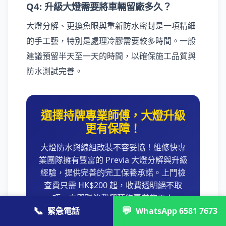
Q4: 升級大燈需要將車輛留廠多久？
大燈分解、更換魚眼與重新防水密封是一項精細
的手工藝，特別是處理冷膠需要較多時間。一般
建議預留半天至一天的時間，以確保施工品質與
防水測試完善。
選擇持牌專業師傅，大燈升級
更有保障！
大燈防水與線組改裝不容妥協！維修快專
業團隊擁有豐富的 Previa 大燈分解與升級
經驗，提供完善的完工保養承諾。上門檢
查費只需 HK$200 起，收費透明絕不取
巧，立即聯絡我們預約專業施工！
📞
💬
緊急電話
WhatsApp 6581 7673