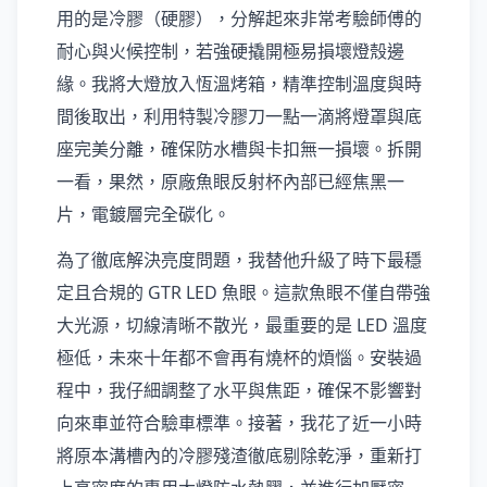
用的是冷膠（硬膠），分解起來非常考驗師傅的
耐心與火候控制，若強硬撬開極易損壞燈殼邊
緣。我將大燈放入恆溫烤箱，精準控制溫度與時
間後取出，利用特製冷膠刀一點一滴將燈罩與底
座完美分離，確保防水槽與卡扣無一損壞。拆開
一看，果然，原廠魚眼反射杯內部已經焦黑一
片，電鍍層完全碳化。
為了徹底解決亮度問題，我替他升級了時下最穩
定且合規的 GTR LED 魚眼。這款魚眼不僅自帶強
大光源，切線清晰不散光，最重要的是 LED 溫度
極低，未來十年都不會再有燒杯的煩惱。安裝過
程中，我仔細調整了水平與焦距，確保不影響對
向來車並符合驗車標準。接著，我花了近一小時
將原本溝槽內的冷膠殘渣徹底剔除乾淨，重新打