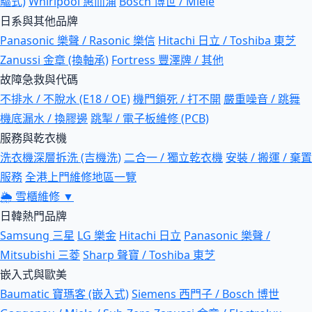
驅式)
Whirlpool 惠而浦
Bosch 博世 / Miele
日系與其他品牌
Panasonic 樂聲 / Rasonic 樂信
Hitachi 日立 / Toshiba 東芝
Zanussi 金章 (換軸承)
Fortress 豐澤牌 / 其他
故障急救與代碼
不排水 / 不脫水 (E18 / OE)
機門鎖死 / 打不開
嚴重噪音 / 跳舞
機底漏水 / 換膠邊
跳掣 / 電子板維修 (PCB)
服務與乾衣機
洗衣機深層拆洗 (吉機洗)
二合一 / 獨立乾衣機
安裝 / 搬運 / 棄置
服務
全港上門維修地區一覽
🌦
雪櫃維修
▼
日韓熱門品牌
Samsung 三星
LG 樂金
Hitachi 日立
Panasonic 樂聲 /
Mitsubishi 三菱
Sharp 聲寶 / Toshiba 東芝
嵌入式與歐美
Baumatic 寶瑪客 (嵌入式)
Siemens 西門子 / Bosch 博世