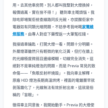
用。去其他車房問，別人都叫我整對大燈換掉，
報價過萬，實在捨不得！」 聽到車主嘅煩惱，我
除咗即場幫佢檢查線路同反光碗，亦提醒佢家中
電器如有同類光暗問題，不妨參考我哋嘅
家電維
修服務
，由專人對症下藥慳返一大筆冤枉錢。
我接過車鑰匙，打開大燈一看，問題十分明顯。
外層燈罩雖然只有輕微的氧化泛黃，但打在牆上
的光線極度微弱且邊緣模糊，切線完全消失。這
絕對不是單純燈泡的問題，而是 Previa 常見的致
命傷——「魚眼反射杯燒毀」。我向車主解釋，
原廠 HID 燈泡長期高溫烘烤，裡面的電鍍層早就
剝落霧化了，光線無法有效折射出來，這就是俗
稱的「盲眼」。
徵得車主同意後，我開始動手。Previa 的大燈使