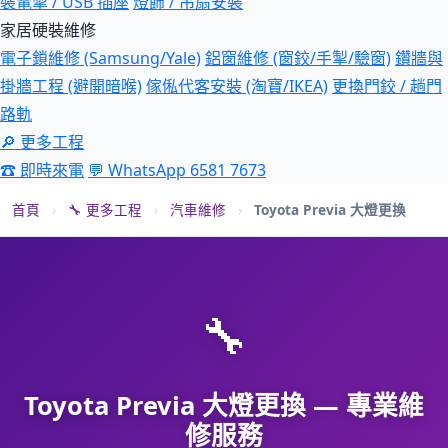
裝電掣 / USB 插座
燈飾 / 吊扇安裝
家居硬裝維修
電子鎖維修 (Samsung/Yale)
鋁窗維修 (窗鉸/手掣/驗窗)
鑽牆與
掛牆工程 (避開暗喉)
傢俬代客安裝 (淘寶/IKEA)
更換門鉸 / 趟門
路軌
🔎 更多工程
☎ 即時來電
💬 WhatsApp 6581 7673
首頁
›
🔧 更多工程
›
汽車維修
›
Toyota Previa 大燈更換
🔧
Toyota Previa 大燈更換 — 專業維
修服務