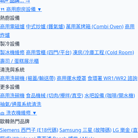
40+ 品牌... →
🍴
商用廚房設備
▼
熱廚設備
商用電磁爐
中式炒爐 (鑊氣爐)
萬用蒸烤箱 (Combi Oven)
商用
炸爐
製冷設備
製冰機維修
商用雪櫃 (四門/平台)
凍房/冷庫工程 (Cold Room)
壽司 / 蛋糕展示櫃
清洗與系統
商用洗碗機 (揭蓋/輸送帶)
商用運水煙罩
食環署 WR1/WR2 諮詢
更多設備
商用洗碗機
食品機械 (切肉/攪拌/真空)
水吧設備 (咖啡/開水機)
抽氣/通風系統清洗
🧺
洗衣機維修
▼
歐韓熱門品牌
Siemens 西門子 (E18代碼)
Samsung 三星 (故障碼)
LG 樂金 (直