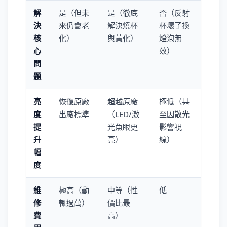
解
是（但未
是（徹底
否（反射
決
來仍會老
解決燒杯
杯壞了換
核
化）
與黃化）
燈泡無
心
效）
問
題
亮
恢復原廠
超越原廠
極低（甚
度
出廠標準
（LED/激
至因散光
提
光魚眼更
影響視
升
亮）
線）
幅
度
維
極高（動
中等（性
低
修
輒過萬）
價比最
費
高）