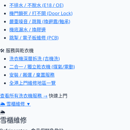
不排水 / 不脫水 (E18 / OE)
機門鎖死 / 打不開 (Door Lock)
嚴重噪音 / 跳舞 (換避震/軸承)
機底漏水 / 換膠邊
跳掣 / 電子板維修 (PCB)
🛠 服務與乾衣機
洗衣機深層拆洗 (吉機洗)
二合一 / 獨立乾衣機 (煤氣/電動)
安裝 / 搬運 / 棄置服務
全港上門維修地區一覽
查看所有洗衣機服務 →
快速上門
🌦
雪櫃維修
▼
🌦
雪櫃維修