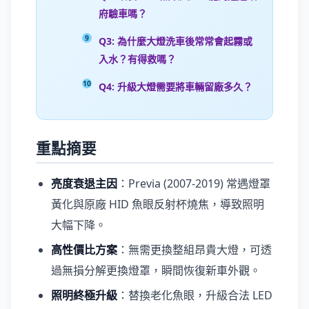
府驗車嗎？
Q3: 為什麼大燈洗車後常常會起霧或
入水？有得救嗎？
Q4: 升級大燈需要將車輛留廠多久？
重點摘要
亮度衰退主因
：Previa (2007-2019) 常遇燈罩
黃化與原廠 HID 魚眼反射杯燒焦，導致照明
大幅下降。
高性價比方案
：無需更換整組昂貴大燈，可透
過無損分解更換燈罩，瞬間恢復新車外觀。
照明終極升級
：替換老化魚眼，升級合法 LED