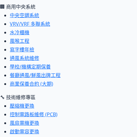
🏢 商用中央系統
中央空調系統
VRV/VRF 多聯系統
水冷櫃機
風喉工程
寫字樓年檢
通風系統維修
學校/機構定期保養
餐廳通風/鮮風出牌工程
商業保養合約 (大期)
🔧 技術維修專區
壓縮機更換
控制電路板維修 (PCB)
風扇電機更換
啟動電容更換