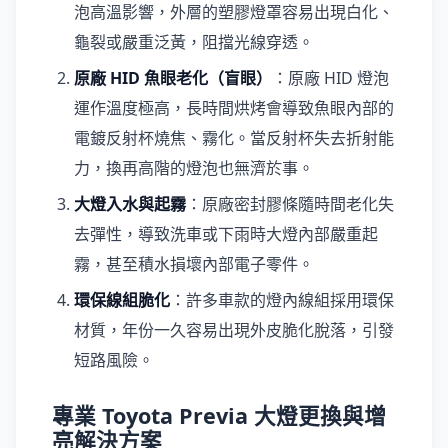
泡高溫影響，外層的塑膠燈罩容易出現白化、
龜裂或嚴重泛黃，阻擋光線穿透。
原廠 HID 魚眼老化（盲眼）
：原廠 HID 燈泡
運作溫度極高，長時間烘烤會導致魚眼內部的
電鍍反射杯燒焦、霧化。當反射杯失去折射能
力，換再高階的燈泡也無濟於事。
大燈入水與起霧
：原廠密封膠條隨時間老化失
去彈性，導致洗車或下雨時大燈內部嚴重起
霧，甚至積水損壞內部電子零件。
環保線組脆化
：許多車款的燈內線組採用環保
材質，年份一久容易出現外皮脆化脫落，引發
短路風險。
專業 Toyota Previa 大燈更換與增
亮解決方案