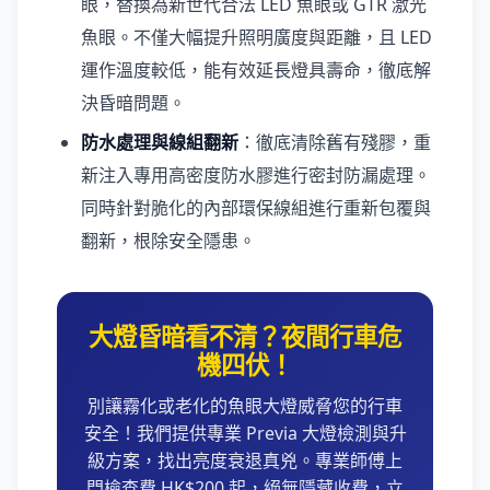
眼，替換為新世代合法 LED 魚眼或 GTR 激光
魚眼。不僅大幅提升照明廣度與距離，且 LED
運作溫度較低，能有效延長燈具壽命，徹底解
決昏暗問題。
防水處理與線組翻新
：徹底清除舊有殘膠，重
新注入專用高密度防水膠進行密封防漏處理。
同時針對脆化的內部環保線組進行重新包覆與
翻新，根除安全隱患。
大燈昏暗看不清？夜間行車危
機四伏！
別讓霧化或老化的魚眼大燈威脅您的行車
安全！我們提供專業 Previa 大燈檢測與升
級方案，找出亮度衰退真兇。專業師傅上
門檢查費 HK$200 起，絕無隱藏收費，立