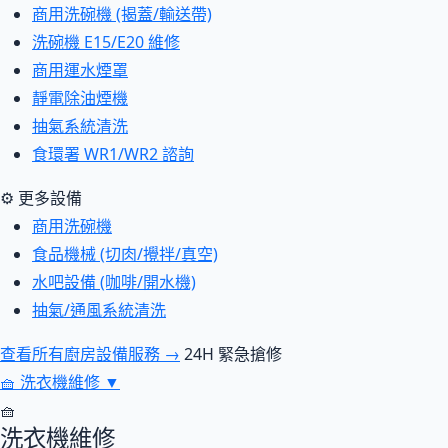
商用洗碗機 (揭蓋/輸送帶)
洗碗機 E15/E20 維修
商用運水煙罩
靜電除油煙機
抽氣系統清洗
食環署 WR1/WR2 諮詢
⚙ 更多設備
商用洗碗機
食品機械 (切肉/攪拌/真空)
水吧設備 (咖啡/開水機)
抽氣/通風系統清洗
查看所有廚房設備服務 →
24H 緊急搶修
🧺
洗衣機維修
▼
🧺
洗衣機維修