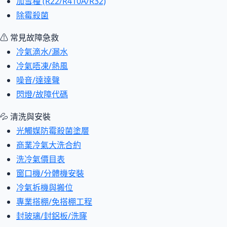
加雪種 (R22/R410A/R32)
除霉殺菌
⚠ 常見故障急救
冷氣滴水/漏水
冷氣唔凍/熱風
噪音/達達聲
閃燈/故障代碼
💦 清洗與安裝
光觸媒防霉殺菌塗層
商業冷氣大洗合約
洗冷氣價目表
窗口機/分體機安裝
冷氣拆機與搬位
專業搭棚/免搭棚工程
封玻璃/封鋁板/洗窿