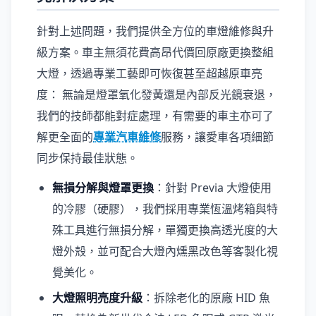
針對上述問題，我們提供全方位的車燈維修與升
級方案。車主無須花費高昂代價回原廠更換整組
大燈，透過專業工藝即可恢復甚至超越原車亮
度： 無論是燈罩氧化發黃還是內部反光鏡衰退，
我們的技師都能對症處理，有需要的車主亦可了
解更全面的
專業汽車維修
服務，讓愛車各項細節
同步保持最佳狀態。
無損分解與燈罩更換
：針對 Previa 大燈使用
的冷膠（硬膠），我們採用專業恆溫烤箱與特
殊工具進行無損分解，單獨更換高透光度的大
燈外殼，並可配合大燈內燻黑改色等客製化視
覺美化。
大燈照明亮度升級
：拆除老化的原廠 HID 魚