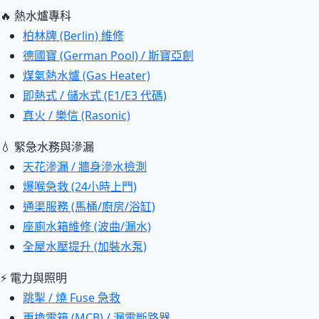
🔥 熱水爐專科
柏林牌 (Berlin) 維修
德國寶 (German Pool) / 斯寶亞創
煤氣熱水爐 (Gas Heater)
即熱式 / 儲水式 (E1/E3 代碼)
真火 / 樂信 (Rasonic)
💧 緊急水務與滲漏
天花滲漏 / 牆身滲水檢測
爆喉急救 (24小時上門)
通渠服務 (馬桶/廚房/浴缸)
座廁水箱維修 (波曲/漏水)
全屋水壓提升 (加裝水泵)
⚡ 電力與照明
跳掣 / 燒 Fuse 急救
更換電箱 (MCB) / 漏電斷路器