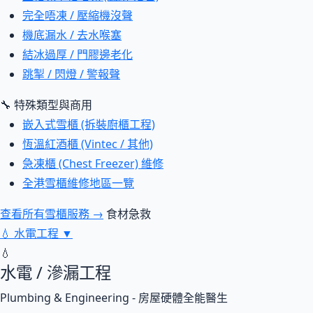
完全唔凍 / 壓縮機沒聲
機底漏水 / 去水喉塞
結冰過厚 / 門膠邊老化
跳掣 / 閃燈 / 警報聲
🔧 特殊類型與商用
嵌入式雪櫃 (拆裝廚櫃工程)
恆溫紅酒櫃 (Vintec / 其他)
急凍櫃 (Chest Freezer) 維修
全港雪櫃維修地區一覽
查看所有雪櫃服務 →
食材急救
💧
水電工程
▼
💧
水電 / 滲漏工程
Plumbing & Engineering - 房屋硬體全能醫生