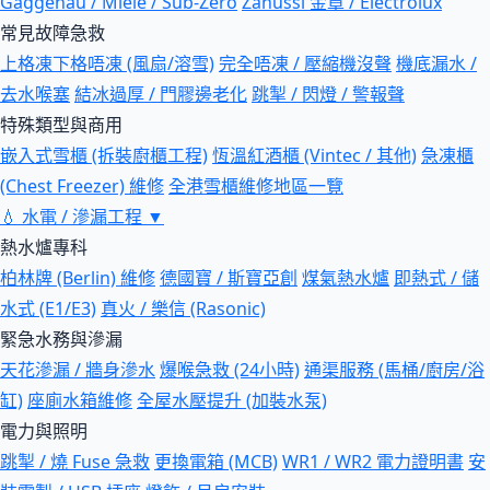
Gaggenau / Miele / Sub-Zero
Zanussi 金章 / Electrolux
常見故障急救
上格凍下格唔凍 (風扇/溶雪)
完全唔凍 / 壓縮機沒聲
機底漏水 /
去水喉塞
結冰過厚 / 門膠邊老化
跳掣 / 閃燈 / 警報聲
特殊類型與商用
嵌入式雪櫃 (拆裝廚櫃工程)
恆溫紅酒櫃 (Vintec / 其他)
急凍櫃
(Chest Freezer) 維修
全港雪櫃維修地區一覽
💧
水電 / 滲漏工程
▼
熱水爐專科
柏林牌 (Berlin) 維修
德國寶 / 斯寶亞創
煤氣熱水爐
即熱式 / 儲
水式 (E1/E3)
真火 / 樂信 (Rasonic)
緊急水務與滲漏
天花滲漏 / 牆身滲水
爆喉急救 (24小時)
通渠服務 (馬桶/廚房/浴
缸)
座廁水箱維修
全屋水壓提升 (加裝水泵)
電力與照明
跳掣 / 燒 Fuse 急救
更換電箱 (MCB)
WR1 / WR2 電力證明書
安