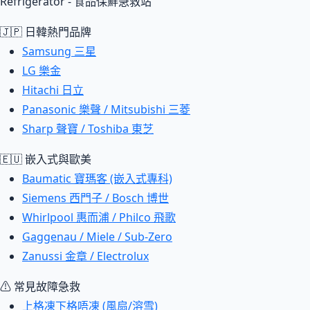
Refrigerator - 食品保鮮急救站
🇯🇵 日韓熱門品牌
Samsung 三星
LG 樂金
Hitachi 日立
Panasonic 樂聲 / Mitsubishi 三菱
Sharp 聲寶 / Toshiba 東芝
🇪🇺 嵌入式與歐美
Baumatic 寶瑪客 (嵌入式專科)
Siemens 西門子 / Bosch 博世
Whirlpool 惠而浦 / Philco 飛歌
Gaggenau / Miele / Sub-Zero
Zanussi 金章 / Electrolux
⚠ 常見故障急救
上格凍下格唔凍 (風扇/溶雪)