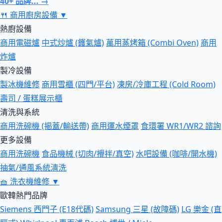
40+ 品牌... →
🍴
商用廚房設備
▼
熱廚設備
商用電磁爐
中式炒爐 (鑊氣爐)
萬用蒸烤箱 (Combi Oven)
商用
炸爐
製冷設備
製冰機維修
商用雪櫃 (四門/平台)
凍房/冷庫工程 (Cold Room)
壽司 / 蛋糕展示櫃
清洗與系統
商用洗碗機 (揭蓋/輸送帶)
商用運水煙罩
食環署 WR1/WR2 諮詢
更多設備
商用洗碗機
食品機械 (切肉/攪拌/真空)
水吧設備 (咖啡/開水機)
抽氣/通風系統清洗
🧺
洗衣機維修
▼
歐韓熱門品牌
Siemens 西門子 (E18代碼)
Samsung 三星 (故障碼)
LG 樂金 (直