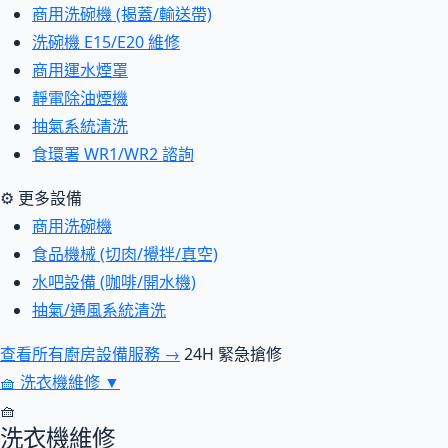
商用洗碗機 (揭蓋/輸送帶)
洗碗機 E15/E20 維修
商用運水煙罩
靜電除油煙機
抽氣系統清洗
食環署 WR1/WR2 諮詢
⚙ 更多設備
商用洗碗機
食品機械 (切肉/攪拌/真空)
水吧設備 (咖啡/開水機)
抽氣/通風系統清洗
查看所有廚房設備服務 →
24H 緊急搶修
🧺
洗衣機維修
▼
🧺
洗衣機維修