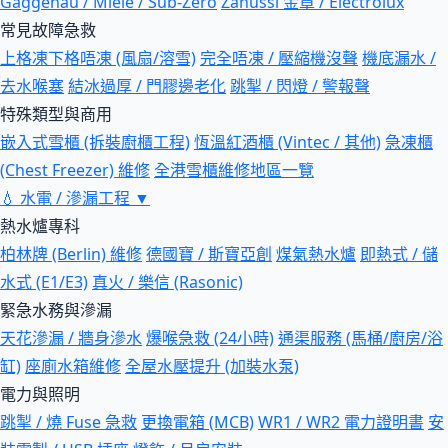
Gaggenau / Miele / Sub-Zero
Zanussi 金章 / Electrolux
常見故障急救
上格凍下格唔凍 (風扇/溶雪)
完全唔凍 / 壓縮機沒聲
機底漏水 /
去水喉塞
結冰過厚 / 門膠邊老化
跳掣 / 閃燈 / 警報聲
特殊類型與商用
嵌入式雪櫃 (拆裝廚櫃工程)
恆溫紅酒櫃 (Vintec / 其他)
急凍櫃
(Chest Freezer) 維修
全港雪櫃維修地區一覽
💧
水電 / 滲漏工程
▼
熱水爐專科
柏林牌 (Berlin) 維修
德國寶 / 斯寶亞創
煤氣熱水爐
即熱式 / 儲
水式 (E1/E3)
真火 / 樂信 (Rasonic)
緊急水務與滲漏
天花滲漏 / 牆身滲水
爆喉急救 (24小時)
通渠服務 (馬桶/廚房/浴
缸)
座廁水箱維修
全屋水壓提升 (加裝水泵)
電力與照明
跳掣 / 燒 Fuse 急救
更換電箱 (MCB)
WR1 / WR2 電力證明書
安