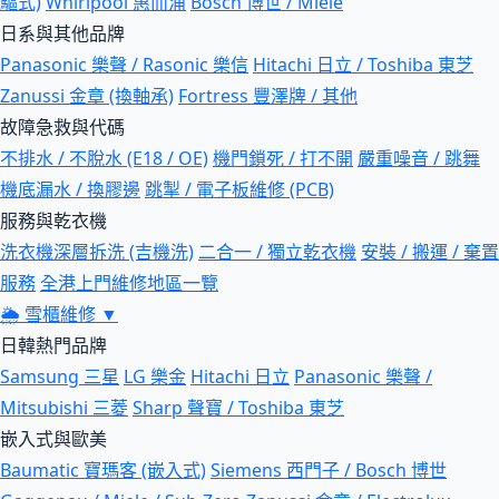
驅式)
Whirlpool 惠而浦
Bosch 博世 / Miele
日系與其他品牌
Panasonic 樂聲 / Rasonic 樂信
Hitachi 日立 / Toshiba 東芝
Zanussi 金章 (換軸承)
Fortress 豐澤牌 / 其他
故障急救與代碼
不排水 / 不脫水 (E18 / OE)
機門鎖死 / 打不開
嚴重噪音 / 跳舞
機底漏水 / 換膠邊
跳掣 / 電子板維修 (PCB)
服務與乾衣機
洗衣機深層拆洗 (吉機洗)
二合一 / 獨立乾衣機
安裝 / 搬運 / 棄置
服務
全港上門維修地區一覽
🌦
雪櫃維修
▼
日韓熱門品牌
Samsung 三星
LG 樂金
Hitachi 日立
Panasonic 樂聲 /
Mitsubishi 三菱
Sharp 聲寶 / Toshiba 東芝
嵌入式與歐美
Baumatic 寶瑪客 (嵌入式)
Siemens 西門子 / Bosch 博世