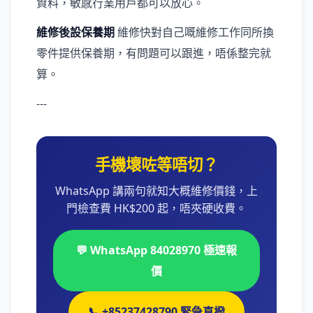
資料，敏感行業用戶都可以放心。
維修後設保養期
維修快對自己嘅維修工作同所換
零件提供保養期，有問題可以跟進，唔係整完就
算。
---
手機壞咗等唔切？
WhatsApp 講兩句就知大概維修價錢，上
門檢查費 HK$200 起，唔夾硬收費。
💬 WhatsApp 84028970 極速報
價
📞 +85237428790 緊急直撥