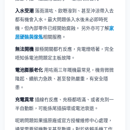
入水受潮
落雨濕咗、飲嘢潑到、甚至沖涼帶入去
都有機會入水。最大問題係入水後未必即時死
機，但內部零件已經開始腐蝕。 另外亦可了解
家
居硬裝與傢俬
相關服務。
無法開機
撳極開關都冇反應，充電燈唔著，完全
唔知係電池問題定主板故障。
電池膨脹老化
用咗兩三年嘅機最常見，機背微微
隆起、續航力急跌、甚至發熱嚴重，有安全隱
患。
充電異常
插線冇反應、充極都唔滿、或者充到一
半自動斷，可能係尾插損壞或電池衰退。
呢啲問題如果搵原廠或官方授權維修中心處理，
通常需要留機數天甚至數週，對於依賴手機工作