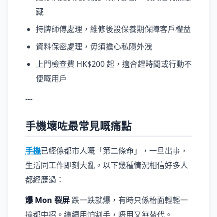
藏
持牌師傅處理，維修後設保養期保障客戶權益
資料保密處理，毋須擔心私隱外洩
上門檢查費 HK$200 起，適合趕時間或行動不
便嘅用戶
---
手機壞咗最常見嘅痛點
手機
已經係都市人嘅「第二條命」，一旦出事，
生活同工作即刻大亂。以下幾種情況相信好多人
都經歷過：
爆 Mon 裂屏
跌一跌就爆，有時只係枱面輕輕一
撞都中招。繼續用怕割手，唔用又無替代。