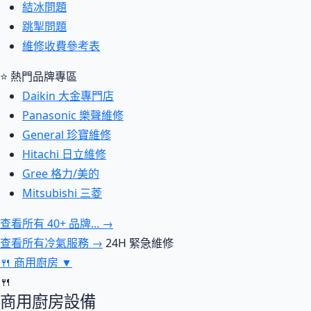
結冰問題
跳掣問題
維修收費參考表
⭐ 熱門品牌專區
Daikin 大金專門店
Panasonic 樂聲維修
General 珍寶維修
Hitachi 日立維修
Gree 格力/美的
Mitsubishi 三菱
查看所有 40+ 品牌... →
查看所有冷氣服務 →
24H 緊急維修
🍴
商用廚房
▼
🍴
商用廚房設備