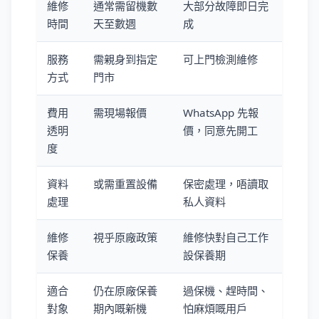
維修
通常需留機數
大部分故障即日完
時間
天至數週
成
服務
需親身到指定
可上門檢測維修
方式
門市
費用
需現場報價
WhatsApp 先報
透明
價，同意先開工
度
資料
或需重置設備
保密處理，唔讀取
處理
私人資料
維修
視乎原廠政策
維修快對自己工作
保養
設保養期
適合
仍在原廠保養
過保機、趕時間、
對象
期內嘅新機
怕麻煩嘅用戶