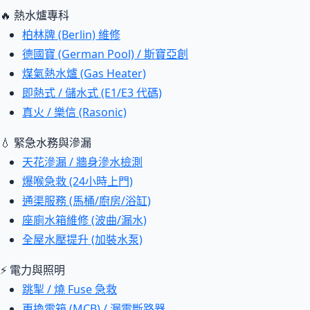
🔥 熱水爐專科
柏林牌 (Berlin) 維修
德國寶 (German Pool) / 斯寶亞創
煤氣熱水爐 (Gas Heater)
即熱式 / 儲水式 (E1/E3 代碼)
真火 / 樂信 (Rasonic)
💧 緊急水務與滲漏
天花滲漏 / 牆身滲水檢測
爆喉急救 (24小時上門)
通渠服務 (馬桶/廚房/浴缸)
座廁水箱維修 (波曲/漏水)
全屋水壓提升 (加裝水泵)
⚡ 電力與照明
跳掣 / 燒 Fuse 急救
更換電箱 (MCB) / 漏電斷路器