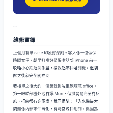
---
維修實錄
上個月有單 case 印象好深刻。客人係一位做保
險嘅女仔，朝早打嚟好緊張咁話部 iPhone 前一
晚唔小心跌落洗手盤，撈返起嚟仲著到機，但瞓
醒之後就完全開唔到。
我接單之後大約一個鐘就到咗佢觀塘嘅 office。
第一眼睇部機外觀冇爆 Mon，但撳開關完全冇反
應，插線都冇充電燈。我同佢講：「入水機最大
問題係內部零件氧化，有時當晚仲用到，係因為