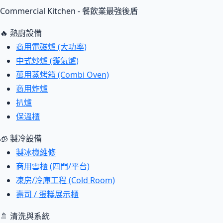
Commercial Kitchen - 餐飲業最強後盾
🔥 熱廚設備
商用電磁爐 (大功率)
中式炒爐 (鑊氣爐)
萬用蒸烤箱 (Combi Oven)
商用炸爐
扒爐
保溫櫃
🧊 製冷設備
製冰機維修
商用雪櫃 (四門/平台)
凍房/冷庫工程 (Cold Room)
壽司 / 蛋糕展示櫃
🚿 清洗與系統