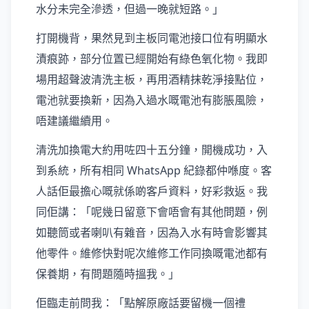
水分未完全滲透，但過一晚就短路。」
打開機背，果然見到主板同電池接口位有明顯水
漬痕跡，部分位置已經開始有綠色氧化物。我即
場用超聲波清洗主板，再用酒精抹乾淨接點位，
電池就要換新，因為入過水嘅電池有膨脹風險，
唔建議繼續用。
清洗加換電大約用咗四十五分鐘，開機成功，入
到系統，所有相同 WhatsApp 紀錄都仲喺度。客
人話佢最擔心嘅就係啲客戶資料，好彩救返。我
同佢講：「呢幾日留意下會唔會有其他問題，例
如聽筒或者喇叭有雜音，因為入水有時會影響其
他零件。維修快對呢次維修工作同換嘅電池都有
保養期，有問題隨時搵我。」
佢臨走前問我：「點解原廠話要留機一個禮