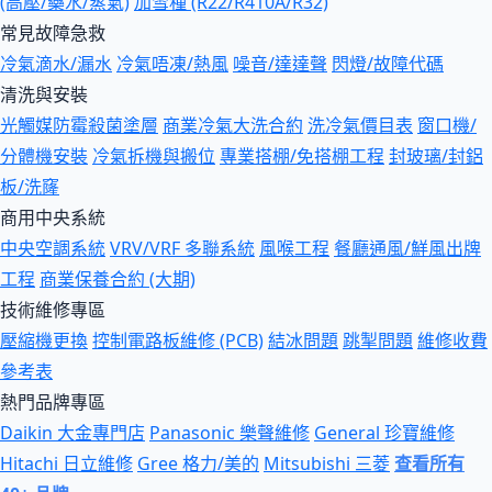
(高壓/藥水/蒸氣)
加雪種 (R22/R410A/R32)
常見故障急救
冷氣滴水/漏水
冷氣唔凍/熱風
噪音/達達聲
閃燈/故障代碼
清洗與安裝
光觸媒防霉殺菌塗層
商業冷氣大洗合約
洗冷氣價目表
窗口機/
分體機安裝
冷氣拆機與搬位
專業搭棚/免搭棚工程
封玻璃/封鋁
板/洗窿
商用中央系統
中央空調系統
VRV/VRF 多聯系統
風喉工程
餐廳通風/鮮風出牌
工程
商業保養合約 (大期)
技術維修專區
壓縮機更換
控制電路板維修 (PCB)
結冰問題
跳掣問題
維修收費
參考表
熱門品牌專區
Daikin 大金專門店
Panasonic 樂聲維修
General 珍寶維修
Hitachi 日立維修
Gree 格力/美的
Mitsubishi 三菱
查看所有