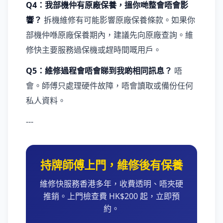
Q4：我部機仲有原廠保養，搵你哋整會唔會影
響？
拆機維修有可能影響原廠保養條款。如果你
部機仲喺原廠保養期內，建議先向原廠查詢。維
修快主要服務過保機或趕時間嘅用戶。
Q5：維修過程會唔會睇到我啲相同訊息？
唔
會。師傅只處理硬件故障，唔會讀取或備份任何
私人資料。
---
持牌師傅上門，維修後有保養
維修快服務香港多年，收費透明、唔夾硬
推銷。上門檢查費 HK$200 起，立即預
約。