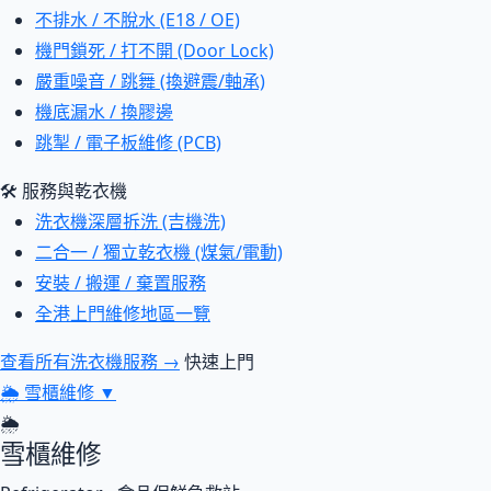
不排水 / 不脫水 (E18 / OE)
機門鎖死 / 打不開 (Door Lock)
嚴重噪音 / 跳舞 (換避震/軸承)
機底漏水 / 換膠邊
跳掣 / 電子板維修 (PCB)
🛠 服務與乾衣機
洗衣機深層拆洗 (吉機洗)
二合一 / 獨立乾衣機 (煤氣/電動)
安裝 / 搬運 / 棄置服務
全港上門維修地區一覽
查看所有洗衣機服務 →
快速上門
🌦
雪櫃維修
▼
🌦
雪櫃維修