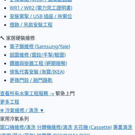
WR1 / WR2 (電力完工證明書)
安裝電掣 / USB 插座 / 拖電位
燈飾 / 吊扇安裝工程
🔨 家居硬裝維修
電子鎖維修 (Samsung/Yale)
鋁窗維修 (窗鉸/手掣/驗窗)
鑽牆與掛牆工程 (避開暗喉)
傢俬代客安裝 (淘寶/IKEA)
更換門鉸 / 趟門路軌
查看所有水電工程服務 →
緊急上門
更多工程
❄
冷氣維修 / 清洗
▼
家用冷氣系列
窗口機維修/清洗
分體機維修/清洗
天花機 (Cassette)
專業清洗