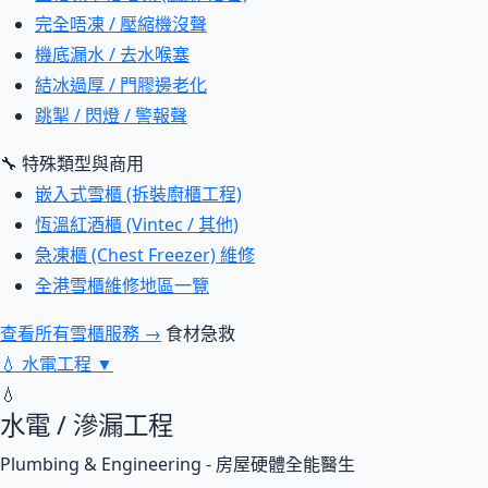
完全唔凍 / 壓縮機沒聲
機底漏水 / 去水喉塞
結冰過厚 / 門膠邊老化
跳掣 / 閃燈 / 警報聲
🔧 特殊類型與商用
嵌入式雪櫃 (拆裝廚櫃工程)
恆溫紅酒櫃 (Vintec / 其他)
急凍櫃 (Chest Freezer) 維修
全港雪櫃維修地區一覽
查看所有雪櫃服務 →
食材急救
💧
水電工程
▼
💧
水電 / 滲漏工程
Plumbing & Engineering - 房屋硬體全能醫生