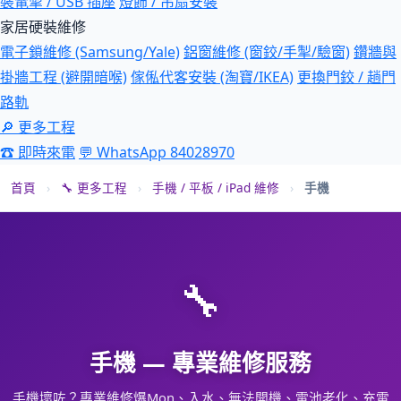
裝電掣 / USB 插座
燈飾 / 吊扇安裝
家居硬裝維修
電子鎖維修 (Samsung/Yale)
鋁窗維修 (窗鉸/手掣/驗窗)
鑽牆與
掛牆工程 (避開暗喉)
傢俬代客安裝 (淘寶/IKEA)
更換門鉸 / 趟門
路軌
🔎 更多工程
☎ 即時來電
💬 WhatsApp 84028970
首頁
›
🔧 更多工程
›
手機 / 平板 / iPad 維修
›
手機
🔧
手機 — 專業維修服務
手機壞咗？專業維修爆Mon、入水、無法開機、電池老化、充電