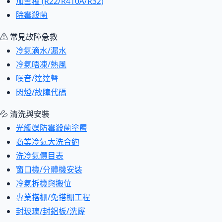
加雪種 (R22/R410A/R32)
除霉殺菌
⚠ 常見故障急救
冷氣滴水/漏水
冷氣唔凍/熱風
噪音/達達聲
閃燈/故障代碼
💦 清洗與安裝
光觸媒防霉殺菌塗層
商業冷氣大洗合約
洗冷氣價目表
窗口機/分體機安裝
冷氣拆機與搬位
專業搭棚/免搭棚工程
封玻璃/封鋁板/洗窿