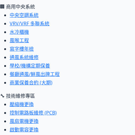
🏢 商用中央系統
中央空調系統
VRV/VRF 多聯系統
水冷櫃機
風喉工程
寫字樓年檢
通風系統維修
學校/機構定期保養
餐廳通風/鮮風出牌工程
商業保養合約 (大期)
🔧 技術維修專區
壓縮機更換
控制電路板維修 (PCB)
風扇電機更換
啟動電容更換