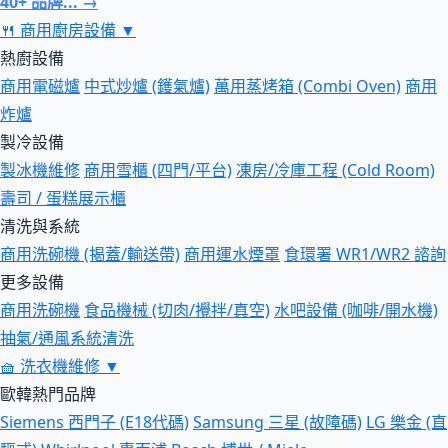
40+ 品牌... →
🍴
商用廚房設備
▼
熱廚設備
商用電磁爐
中式炒爐 (鑊氣爐)
萬用蒸烤箱 (Combi Oven)
商用
炸爐
製冷設備
製冰機維修
商用雪櫃 (四門/平台)
凍房/冷庫工程 (Cold Room)
壽司 / 蛋糕展示櫃
清洗與系統
商用洗碗機 (揭蓋/輸送帶)
商用運水煙罩
食環署 WR1/WR2 諮詢
更多設備
商用洗碗機
食品機械 (切肉/攪拌/真空)
水吧設備 (咖啡/開水機)
抽氣/通風系統清洗
🧺
洗衣機維修
▼
歐韓熱門品牌
Siemens 西門子 (E18代碼)
Samsung 三星 (故障碼)
LG 樂金 (直