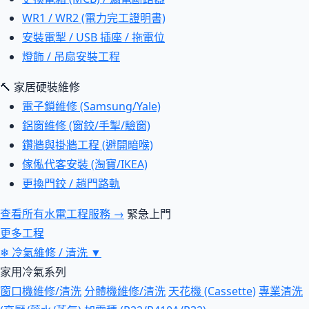
WR1 / WR2 (電力完工證明書)
安裝電掣 / USB 插座 / 拖電位
燈飾 / 吊扇安裝工程
🔨 家居硬裝維修
電子鎖維修 (Samsung/Yale)
鋁窗維修 (窗鉸/手掣/驗窗)
鑽牆與掛牆工程 (避開暗喉)
傢俬代客安裝 (淘寶/IKEA)
更換門鉸 / 趟門路軌
查看所有水電工程服務 →
緊急上門
更多工程
❄
冷氣維修 / 清洗
▼
家用冷氣系列
窗口機維修/清洗
分體機維修/清洗
天花機 (Cassette)
專業清洗