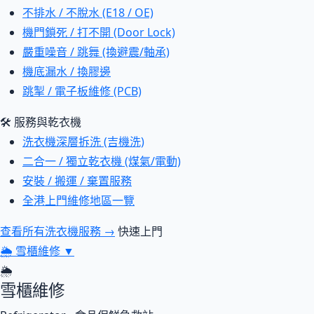
不排水 / 不脫水 (E18 / OE)
機門鎖死 / 打不開 (Door Lock)
嚴重噪音 / 跳舞 (換避震/軸承)
機底漏水 / 換膠邊
跳掣 / 電子板維修 (PCB)
🛠 服務與乾衣機
洗衣機深層拆洗 (吉機洗)
二合一 / 獨立乾衣機 (煤氣/電動)
安裝 / 搬運 / 棄置服務
全港上門維修地區一覽
查看所有洗衣機服務 →
快速上門
🌦
雪櫃維修
▼
🌦
雪櫃維修