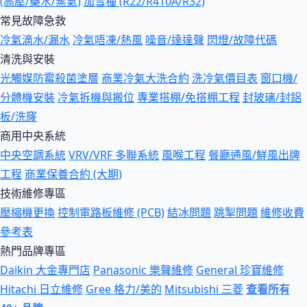
(高壓/藥水/蒸氣)
加雪種 (R22/R410A/R32)
常見故障急救
冷氣滴水/漏水
冷氣唔凍/熱風
噪音/達達聲
閃燈/故障代碼
清洗與安裝
光觸媒防霉殺菌塗層
商業冷氣大洗合約
洗冷氣價目表
窗口機/
分體機安裝
冷氣拆機與搬位
專業搭棚/免搭棚工程
封玻璃/封鋁
板/洗窿
商用中央系統
中央空調系統
VRV/VRF 多聯系統
風喉工程
餐廳通風/鮮風出牌
工程
商業保養合約 (大期)
技術維修專區
壓縮機更換
控制電路板維修 (PCB)
結冰問題
跳掣問題
維修收費
參考表
熱門品牌專區
Daikin 大金專門店
Panasonic 樂聲維修
General 珍寶維修
Hitachi 日立維修
Gree 格力/美的
Mitsubishi 三菱
查看所有