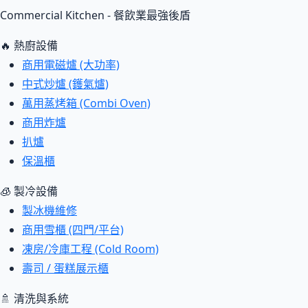
Commercial Kitchen - 餐飲業最強後盾
🔥 熱廚設備
商用電磁爐 (大功率)
中式炒爐 (鑊氣爐)
萬用蒸烤箱 (Combi Oven)
商用炸爐
扒爐
保溫櫃
🧊 製冷設備
製冰機維修
商用雪櫃 (四門/平台)
凍房/冷庫工程 (Cold Room)
壽司 / 蛋糕展示櫃
🚿 清洗與系統