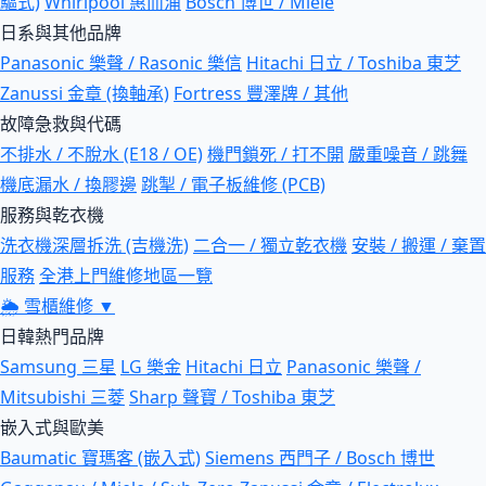
驅式)
Whirlpool 惠而浦
Bosch 博世 / Miele
日系與其他品牌
Panasonic 樂聲 / Rasonic 樂信
Hitachi 日立 / Toshiba 東芝
Zanussi 金章 (換軸承)
Fortress 豐澤牌 / 其他
故障急救與代碼
不排水 / 不脫水 (E18 / OE)
機門鎖死 / 打不開
嚴重噪音 / 跳舞
機底漏水 / 換膠邊
跳掣 / 電子板維修 (PCB)
服務與乾衣機
洗衣機深層拆洗 (吉機洗)
二合一 / 獨立乾衣機
安裝 / 搬運 / 棄置
服務
全港上門維修地區一覽
🌦
雪櫃維修
▼
日韓熱門品牌
Samsung 三星
LG 樂金
Hitachi 日立
Panasonic 樂聲 /
Mitsubishi 三菱
Sharp 聲寶 / Toshiba 東芝
嵌入式與歐美
Baumatic 寶瑪客 (嵌入式)
Siemens 西門子 / Bosch 博世