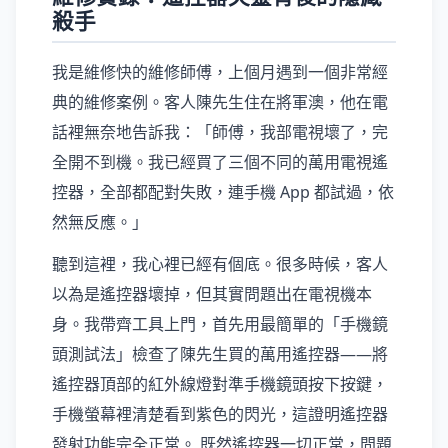
殺手
我是維修快的維修師傅，上個月遇到一個非常經
典的維修案例。客人陳先生住在將軍澳，他在電
話裡無奈地告訴我：「師傅，我部電視壞了，完
全開不到機。我已經買了三個不同的萬用電視遙
控器，全部都配對失敗，連手機 App 都試過，依
然無反應。」
聽到這裡，我心裡已經有個底。很多時候，客人
以為是遙控器壞掉，但其實問題出在電視機本
身。我帶齊工具上門，首先用最簡單的「手機鏡
頭測試法」檢查了陳先生買的萬用遙控器——將
遙控器頂部的紅外線燈對準手機鏡頭按下按鍵，
手機螢幕裡清楚看到紫色的閃光，這證明遙控器
發射功能完全正常。 既然遙控器一切正常，問題