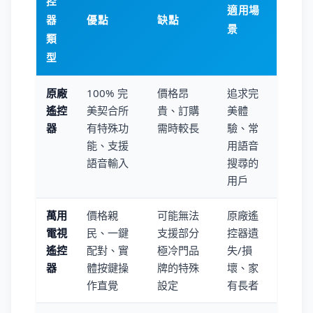
控
適用場
器
優點
缺點
景
類
型
原廠
100% 完
價格昂
追求完
遙控
美契合所
貴、訂購
美體
器
有特殊功
需時較長
驗、常
能、支援
用語音
語音輸入
搜尋的
用戶
萬用
價格親
可能無法
原廠遙
電視
民、一鍵
支援部分
控器遺
遙控
配對、實
極冷門品
失/損
器
體按鍵操
牌的特殊
壞、家
作直覺
設定
有長者