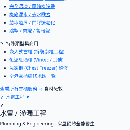
完全唔凍 / 壓縮機沒聲
機底漏水 / 去水喉塞
結冰過厚 / 門膠邊老化
跳掣 / 閃燈 / 警報聲
🔧 特殊類型與商用
嵌入式雪櫃 (拆裝廚櫃工程)
恆溫紅酒櫃 (Vintec / 其他)
急凍櫃 (Chest Freezer) 維修
全港雪櫃維修地區一覽
查看所有雪櫃服務 →
食材急救
💧
水電工程
▼
💧
水電 / 滲漏工程
Plumbing & Engineering - 房屋硬體全能醫生