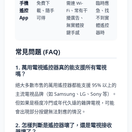
手機
免費下
需連 Wi-
臨時應
遙控
載、隨手
Fi、常有干
急、找
App
可得
擾廣告、
不到實
無實體按
體遙控
鍵手感
器時
常見問題 (FAQ)
1. 萬用電視遙控器真的能支援所有電視
嗎？
絕大多數市售的萬用遙控器都能支援 95% 以上的
主流電視品牌（如 Samsung、LG、Sony 等）。
但如果是極度冷門或年代久遠的雜牌電視，可能
會出現部分按鍵無法對應的情況。
2. 怎樣判斷是遙控器壞了，還是電視接收
器壞了？