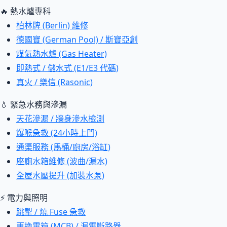
🔥 熱水爐專科
柏林牌 (Berlin) 維修
德國寶 (German Pool) / 斯寶亞創
煤氣熱水爐 (Gas Heater)
即熱式 / 儲水式 (E1/E3 代碼)
真火 / 樂信 (Rasonic)
💧 緊急水務與滲漏
天花滲漏 / 牆身滲水檢測
爆喉急救 (24小時上門)
通渠服務 (馬桶/廚房/浴缸)
座廁水箱維修 (波曲/漏水)
全屋水壓提升 (加裝水泵)
⚡ 電力與照明
跳掣 / 燒 Fuse 急救
更換電箱 (MCB) / 漏電斷路器