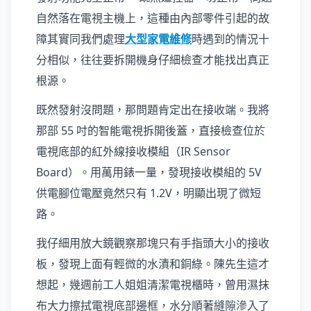
自然落在電視主機上，這種由內部零件引起的故
障其實同我們處理
大型家電維修
時遇到的情況十
分相似，往往要拆開機身仔細檢查才能找出真正
根源。
既然發射沒問題，那問題肯定出在接收端。我將
那部 55 吋的智能電視拆開後蓋，直接檢查位於
電視底部的紅外線接收模組（IR Sensor
Board）。用萬用錶一量，發現接收模組的 5V
供電腳位電壓竟然只有 1.2V，明顯出現了微短
路。
我仔細用放大鏡觀察那塊只有手指頭大小的接收
板，發現上面有輕微的水漬和銅綠。陳先生這才
想起，幾週前工人姐姐清潔電視櫃時，曾用濕抹
布大力擦拭電視底部邊框，水分順著縫隙滲入了