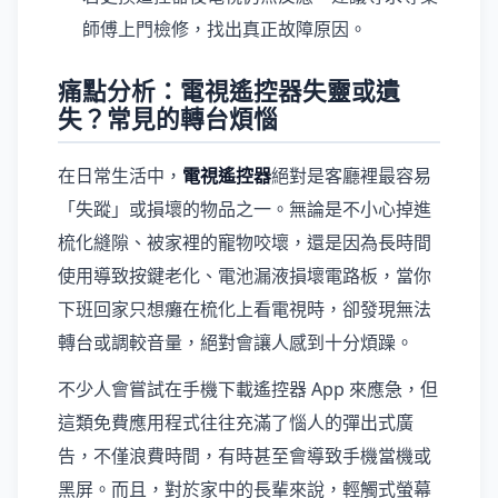
師傅上門檢修，找出真正故障原因。
痛點分析：電視遙控器失靈或遺
失？常見的轉台煩惱
在日常生活中，
電視遙控器
絕對是客廳裡最容易
「失蹤」或損壞的物品之一。無論是不小心掉進
梳化縫隙、被家裡的寵物咬壞，還是因為長時間
使用導致按鍵老化、電池漏液損壞電路板，當你
下班回家只想癱在梳化上看電視時，卻發現無法
轉台或調較音量，絕對會讓人感到十分煩躁。
不少人會嘗試在手機下載遙控器 App 來應急，但
這類免費應用程式往往充滿了惱人的彈出式廣
告，不僅浪費時間，有時甚至會導致手機當機或
黑屏。而且，對於家中的長輩來說，輕觸式螢幕