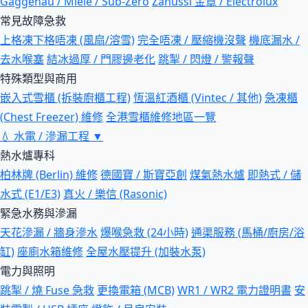
Gaggenau / Miele / Sub-Zero
Zanussi 金章 / Electrolux
常見故障急救
上格凍下格唔凍 (風扇/溶雪)
完全唔凍 / 壓縮機沒聲
機底漏水 /
去水喉塞
結冰過厚 / 門膠邊老化
跳掣 / 閃燈 / 警報聲
特殊類型與商用
嵌入式雪櫃 (拆裝廚櫃工程)
恆溫紅酒櫃 (Vintec / 其他)
急凍櫃
(Chest Freezer) 維修
全港雪櫃維修地區一覽
💧
水電 / 滲漏工程
▼
熱水爐專科
柏林牌 (Berlin) 維修
德國寶 / 斯寶亞創
煤氣熱水爐
即熱式 / 儲
水式 (E1/E3)
真火 / 樂信 (Rasonic)
緊急水務與滲漏
天花滲漏 / 牆身滲水
爆喉急救 (24小時)
通渠服務 (馬桶/廚房/浴
缸)
座廁水箱維修
全屋水壓提升 (加裝水泵)
電力與照明
跳掣 / 燒 Fuse 急救
更換電箱 (MCB)
WR1 / WR2 電力證明書
安