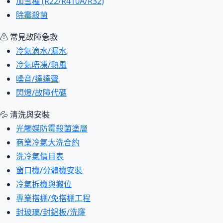
加雪種 (R22/R410A/R32)
除霉殺菌
⚠ 常見故障急救
冷氣滴水/漏水
冷氣唔凍/熱風
噪音/達達聲
閃燈/故障代碼
💦 清洗與安裝
光觸媒防霉殺菌塗層
商業冷氣大洗合約
洗冷氣價目表
窗口機/分體機安裝
冷氣拆機與搬位
專業搭棚/免搭棚工程
封玻璃/封鋁板/洗窿