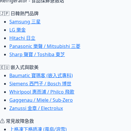
Refrigerator - 食品保鮮急救站
🇯🇵 日韓熱門品牌
Samsung 三星
LG 樂金
Hitachi 日立
Panasonic 樂聲 / Mitsubishi 三菱
Sharp 聲寶 / Toshiba 東芝
🇪🇺 嵌入式與歐美
Baumatic 寶瑪客 (嵌入式專科)
Siemens 西門子 / Bosch 博世
Whirlpool 惠而浦 / Philco 飛歌
Gaggenau / Miele / Sub-Zero
Zanussi 金章 / Electrolux
⚠ 常見故障急救
上格凍下格唔凍 (風扇/溶雪)