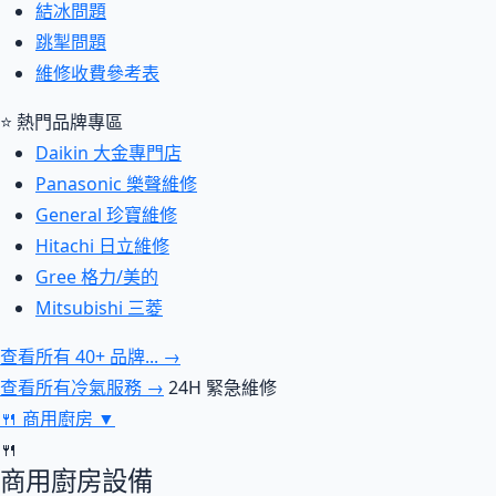
結冰問題
跳掣問題
維修收費參考表
⭐ 熱門品牌專區
Daikin 大金專門店
Panasonic 樂聲維修
General 珍寶維修
Hitachi 日立維修
Gree 格力/美的
Mitsubishi 三菱
查看所有 40+ 品牌... →
查看所有冷氣服務 →
24H 緊急維修
🍴
商用廚房
▼
🍴
商用廚房設備