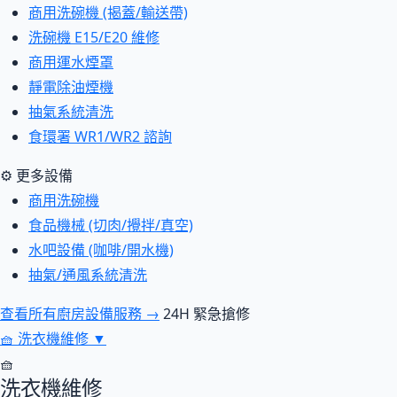
商用洗碗機 (揭蓋/輸送帶)
洗碗機 E15/E20 維修
商用運水煙罩
靜電除油煙機
抽氣系統清洗
食環署 WR1/WR2 諮詢
⚙ 更多設備
商用洗碗機
食品機械 (切肉/攪拌/真空)
水吧設備 (咖啡/開水機)
抽氣/通風系統清洗
查看所有廚房設備服務 →
24H 緊急搶修
🧺
洗衣機維修
▼
🧺
洗衣機維修