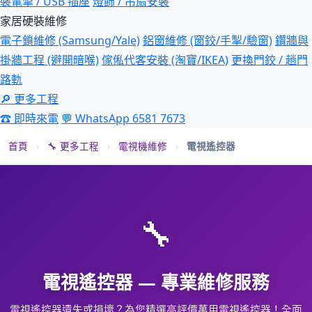
裝電掣 / USB 插座
燈飾 / 吊扇安裝
家居硬裝維修
電子鎖維修 (Samsung/Yale)
鋁窗維修 (窗鉸/手掣/驗窗)
鑽牆與
掛牆工程 (避開暗喉)
傢俬代客安裝 (淘寶/IKEA)
更換門鉸 / 趟門
路軌
🔎 更多工程
☎ 即時來電
💬 WhatsApp 6581 7673
首頁
›
🔧 更多工程
›
電視機維修
›
電視遙控器
🔧
電視遙控器 — 專業維修服務
電視遙控器遺失或損壞？為您精選高評價萬用電視遙控器！全面