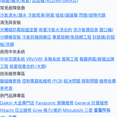
(高壓/藥水/蒸氣)
加雪種 (R22/R410A/R32)
常見故障急救
冷氣滴水/漏水
冷氣唔凍/熱風
噪音/達達聲
閃燈/故障代碼
清洗與安裝
光觸媒防霉殺菌塗層
商業冷氣大洗合約
洗冷氣價目表
窗口機/
分體機安裝
冷氣拆機與搬位
專業搭棚/免搭棚工程
封玻璃/封鋁
板/洗窿
商用中央系統
中央空調系統
VRV/VRF 多聯系統
風喉工程
餐廳通風/鮮風出牌
工程
商業保養合約 (大期)
技術維修專區
壓縮機更換
控制電路板維修 (PCB)
結冰問題
跳掣問題
維修收費
參考表
熱門品牌專區
Daikin 大金專門店
Panasonic 樂聲維修
General 珍寶維修
Hitachi 日立維修
Gree 格力/美的
Mitsubishi 三菱
查看所有