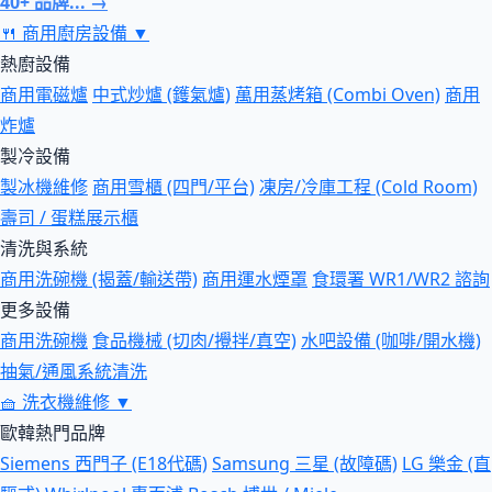
40+ 品牌... →
🍴
商用廚房設備
▼
熱廚設備
商用電磁爐
中式炒爐 (鑊氣爐)
萬用蒸烤箱 (Combi Oven)
商用
炸爐
製冷設備
製冰機維修
商用雪櫃 (四門/平台)
凍房/冷庫工程 (Cold Room)
壽司 / 蛋糕展示櫃
清洗與系統
商用洗碗機 (揭蓋/輸送帶)
商用運水煙罩
食環署 WR1/WR2 諮詢
更多設備
商用洗碗機
食品機械 (切肉/攪拌/真空)
水吧設備 (咖啡/開水機)
抽氣/通風系統清洗
🧺
洗衣機維修
▼
歐韓熱門品牌
Siemens 西門子 (E18代碼)
Samsung 三星 (故障碼)
LG 樂金 (直