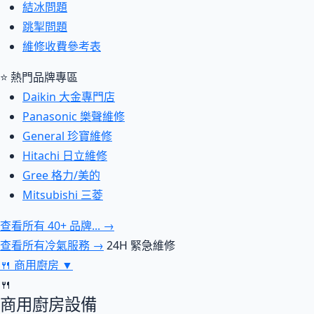
結冰問題
跳掣問題
維修收費參考表
⭐ 熱門品牌專區
Daikin 大金專門店
Panasonic 樂聲維修
General 珍寶維修
Hitachi 日立維修
Gree 格力/美的
Mitsubishi 三菱
查看所有 40+ 品牌... →
查看所有冷氣服務 →
24H 緊急維修
🍴
商用廚房
▼
🍴
商用廚房設備