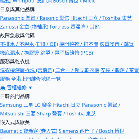
驅式)
Whirlpool 惠而浦
Bosch 博世 / Miele
日系與其他品牌
Panasonic 樂聲 / Rasonic 樂信
Hitachi 日立 / Toshiba 東芝
Zanussi 金章 (換軸承)
Fortress 豐澤牌 / 其他
故障急救與代碼
不排水 / 不脫水 (E18 / OE)
機門鎖死 / 打不開
嚴重噪音 / 跳舞
機底漏水 / 換膠邊
跳掣 / 電子板維修 (PCB)
服務與乾衣機
洗衣機深層拆洗 (吉機洗)
二合一 / 獨立乾衣機
安裝 / 搬運 / 棄置
服務
全港上門維修地區一覽
🌦
雪櫃維修
▼
日韓熱門品牌
Samsung 三星
LG 樂金
Hitachi 日立
Panasonic 樂聲 /
Mitsubishi 三菱
Sharp 聲寶 / Toshiba 東芝
嵌入式與歐美
Baumatic 寶瑪客 (嵌入式)
Siemens 西門子 / Bosch 博世