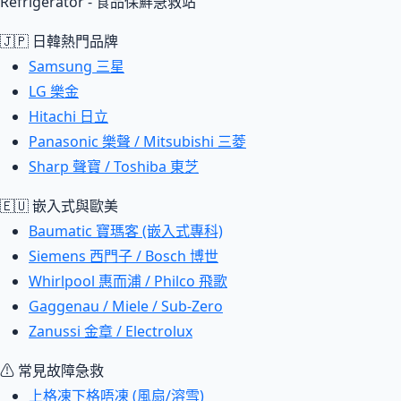
Refrigerator - 食品保鮮急救站
🇯🇵 日韓熱門品牌
Samsung 三星
LG 樂金
Hitachi 日立
Panasonic 樂聲 / Mitsubishi 三菱
Sharp 聲寶 / Toshiba 東芝
🇪🇺 嵌入式與歐美
Baumatic 寶瑪客 (嵌入式專科)
Siemens 西門子 / Bosch 博世
Whirlpool 惠而浦 / Philco 飛歌
Gaggenau / Miele / Sub-Zero
Zanussi 金章 / Electrolux
⚠ 常見故障急救
上格凍下格唔凍 (風扇/溶雪)