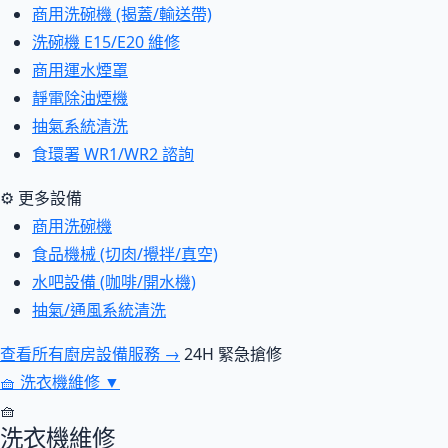
商用洗碗機 (揭蓋/輸送帶)
洗碗機 E15/E20 維修
商用運水煙罩
靜電除油煙機
抽氣系統清洗
食環署 WR1/WR2 諮詢
⚙ 更多設備
商用洗碗機
食品機械 (切肉/攪拌/真空)
水吧設備 (咖啡/開水機)
抽氣/通風系統清洗
查看所有廚房設備服務 →
24H 緊急搶修
🧺
洗衣機維修
▼
🧺
洗衣機維修