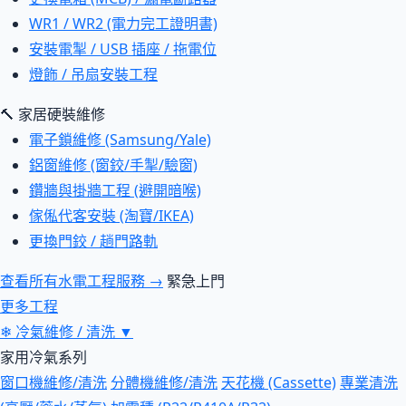
WR1 / WR2 (電力完工證明書)
安裝電掣 / USB 插座 / 拖電位
燈飾 / 吊扇安裝工程
🔨 家居硬裝維修
電子鎖維修 (Samsung/Yale)
鋁窗維修 (窗鉸/手掣/驗窗)
鑽牆與掛牆工程 (避開暗喉)
傢俬代客安裝 (淘寶/IKEA)
更換門鉸 / 趟門路軌
查看所有水電工程服務 →
緊急上門
更多工程
❄
冷氣維修 / 清洗
▼
家用冷氣系列
窗口機維修/清洗
分體機維修/清洗
天花機 (Cassette)
專業清洗