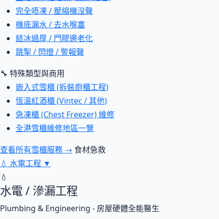
完全唔凍 / 壓縮機沒聲
機底漏水 / 去水喉塞
結冰過厚 / 門膠邊老化
跳掣 / 閃燈 / 警報聲
🔧 特殊類型與商用
嵌入式雪櫃 (拆裝廚櫃工程)
恆溫紅酒櫃 (Vintec / 其他)
急凍櫃 (Chest Freezer) 維修
全港雪櫃維修地區一覽
查看所有雪櫃服務 →
食材急救
💧
水電工程
▼
💧
水電 / 滲漏工程
Plumbing & Engineering - 房屋硬體全能醫生