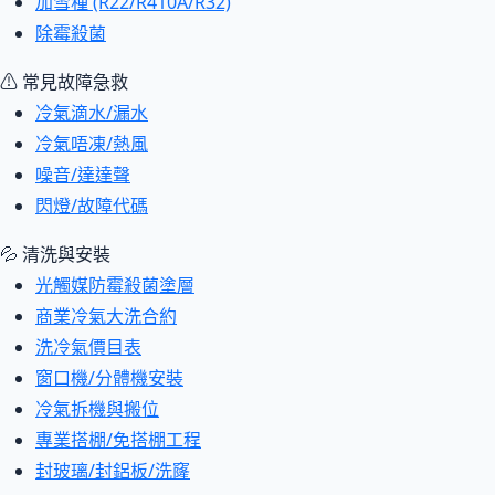
加雪種 (R22/R410A/R32)
除霉殺菌
⚠ 常見故障急救
冷氣滴水/漏水
冷氣唔凍/熱風
噪音/達達聲
閃燈/故障代碼
💦 清洗與安裝
光觸媒防霉殺菌塗層
商業冷氣大洗合約
洗冷氣價目表
窗口機/分體機安裝
冷氣拆機與搬位
專業搭棚/免搭棚工程
封玻璃/封鋁板/洗窿