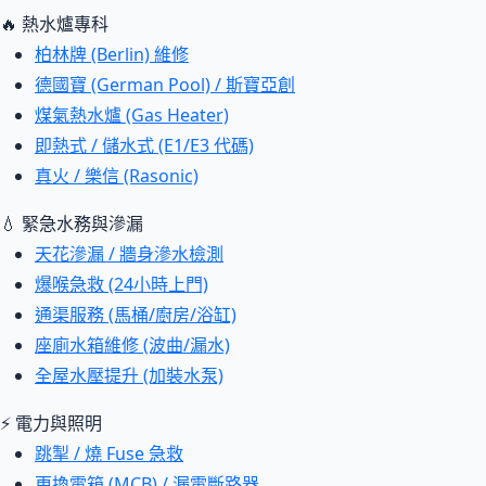
🔥 熱水爐專科
柏林牌 (Berlin) 維修
德國寶 (German Pool) / 斯寶亞創
煤氣熱水爐 (Gas Heater)
即熱式 / 儲水式 (E1/E3 代碼)
真火 / 樂信 (Rasonic)
💧 緊急水務與滲漏
天花滲漏 / 牆身滲水檢測
爆喉急救 (24小時上門)
通渠服務 (馬桶/廚房/浴缸)
座廁水箱維修 (波曲/漏水)
全屋水壓提升 (加裝水泵)
⚡ 電力與照明
跳掣 / 燒 Fuse 急救
更換電箱 (MCB) / 漏電斷路器