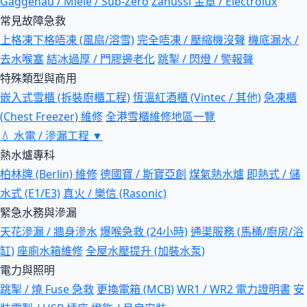
Gaggenau / Miele / Sub-Zero
Zanussi 金章 / Electrolux
常見故障急救
上格凍下格唔凍 (風扇/溶雪)
完全唔凍 / 壓縮機沒聲
機底漏水 /
去水喉塞
結冰過厚 / 門膠邊老化
跳掣 / 閃燈 / 警報聲
特殊類型與商用
嵌入式雪櫃 (拆裝廚櫃工程)
恆溫紅酒櫃 (Vintec / 其他)
急凍櫃
(Chest Freezer) 維修
全港雪櫃維修地區一覽
💧
水電 / 滲漏工程
▼
熱水爐專科
柏林牌 (Berlin) 維修
德國寶 / 斯寶亞創
煤氣熱水爐
即熱式 / 儲
水式 (E1/E3)
真火 / 樂信 (Rasonic)
緊急水務與滲漏
天花滲漏 / 牆身滲水
爆喉急救 (24小時)
通渠服務 (馬桶/廚房/浴
缸)
座廁水箱維修
全屋水壓提升 (加裝水泵)
電力與照明
跳掣 / 燒 Fuse 急救
更換電箱 (MCB)
WR1 / WR2 電力證明書
安