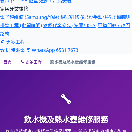
裝電掣 / USB 插座
燈飾 / 吊扇安裝
家居硬裝維修
電子鎖維修 (Samsung/Yale)
鋁窗維修 (窗鉸/手掣/驗窗)
鑽牆與
掛牆工程 (避開暗喉)
傢俬代客安裝 (淘寶/IKEA)
更換門鉸 / 趟門
路軌
🔎 更多工程
☎ 即時來電
💬 WhatsApp 6581 7673
首頁
›
🔧 更多工程
›
飲水機及熱水壺維修服務
🔧
飲水機及熱水壺維修服務
飲水機及熱水壺維修專業維修指南 — 涵蓋出唔到水熱水壺點算