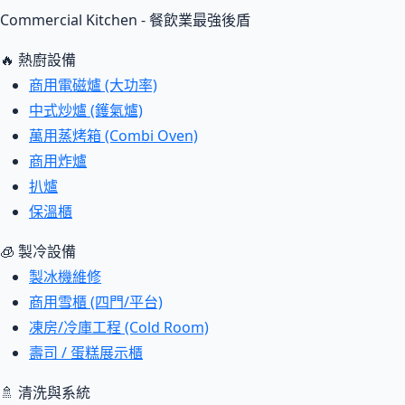
Commercial Kitchen - 餐飲業最強後盾
🔥 熱廚設備
商用電磁爐 (大功率)
中式炒爐 (鑊氣爐)
萬用蒸烤箱 (Combi Oven)
商用炸爐
扒爐
保溫櫃
🧊 製冷設備
製冰機維修
商用雪櫃 (四門/平台)
凍房/冷庫工程 (Cold Room)
壽司 / 蛋糕展示櫃
🚿 清洗與系統