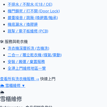
不排水 / 不脫水 (E18 / OE)
機門鎖死 / 打不開 (Door Lock)
嚴重噪音 / 跳舞 (換避震/軸承)
機底漏水 / 換膠邊
跳掣 / 電子板維修 (PCB)
🛠 服務與乾衣機
洗衣機深層拆洗 (吉機洗)
二合一 / 獨立乾衣機 (煤氣/電動)
安裝 / 搬運 / 棄置服務
全港上門維修地區一覽
查看所有洗衣機服務 →
快速上門
🌦
雪櫃維修
▼
🌦
雪櫃維修