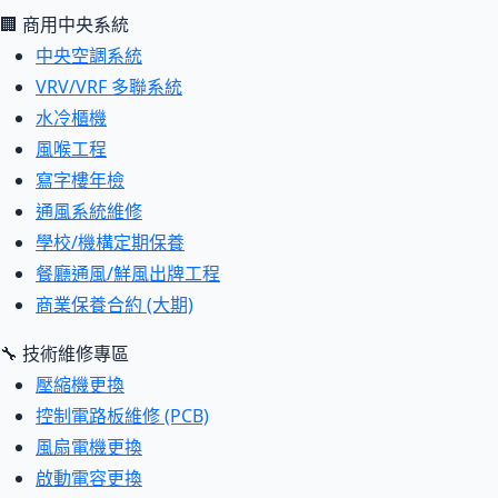
🏢 商用中央系統
中央空調系統
VRV/VRF 多聯系統
水冷櫃機
風喉工程
寫字樓年檢
通風系統維修
學校/機構定期保養
餐廳通風/鮮風出牌工程
商業保養合約 (大期)
🔧 技術維修專區
壓縮機更換
控制電路板維修 (PCB)
風扇電機更換
啟動電容更換