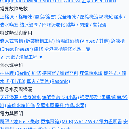
Gaggenau / Miele / Sub-Zero
Zanussi 金章 / Electrolux
常見故障急救
上格凍下格唔凍 (風扇/溶雪)
完全唔凍 / 壓縮機沒聲
機底漏水 /
去水喉塞
結冰過厚 / 門膠邊老化
跳掣 / 閃燈 / 警報聲
特殊類型與商用
嵌入式雪櫃 (拆裝廚櫃工程)
恆溫紅酒櫃 (Vintec / 其他)
急凍櫃
(Chest Freezer) 維修
全港雪櫃維修地區一覽
💧
水電 / 滲漏工程
▼
熱水爐專科
柏林牌 (Berlin) 維修
德國寶 / 斯寶亞創
煤氣熱水爐
即熱式 / 儲
水式 (E1/E3)
真火 / 樂信 (Rasonic)
緊急水務與滲漏
天花滲漏 / 牆身滲水
爆喉急救 (24小時)
通渠服務 (馬桶/廚房/浴
缸)
座廁水箱維修
全屋水壓提升 (加裝水泵)
電力與照明
跳掣 / 燒 Fuse 急救
更換電箱 (MCB)
WR1 / WR2 電力證明書
安