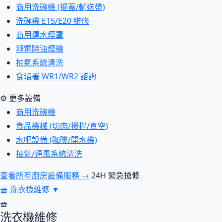
商用洗碗機 (揭蓋/輸送帶)
洗碗機 E15/E20 維修
商用運水煙罩
靜電除油煙機
抽氣系統清洗
食環署 WR1/WR2 諮詢
⚙ 更多設備
商用洗碗機
食品機械 (切肉/攪拌/真空)
水吧設備 (咖啡/開水機)
抽氣/通風系統清洗
查看所有廚房設備服務 →
24H 緊急搶修
🧺
洗衣機維修
▼
🧺
洗衣機維修