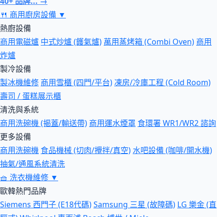
40+ 品牌... →
🍴
商用廚房設備
▼
熱廚設備
商用電磁爐
中式炒爐 (鑊氣爐)
萬用蒸烤箱 (Combi Oven)
商用
炸爐
製冷設備
製冰機維修
商用雪櫃 (四門/平台)
凍房/冷庫工程 (Cold Room)
壽司 / 蛋糕展示櫃
清洗與系統
商用洗碗機 (揭蓋/輸送帶)
商用運水煙罩
食環署 WR1/WR2 諮詢
更多設備
商用洗碗機
食品機械 (切肉/攪拌/真空)
水吧設備 (咖啡/開水機)
抽氣/通風系統清洗
🧺
洗衣機維修
▼
歐韓熱門品牌
Siemens 西門子 (E18代碼)
Samsung 三星 (故障碼)
LG 樂金 (直