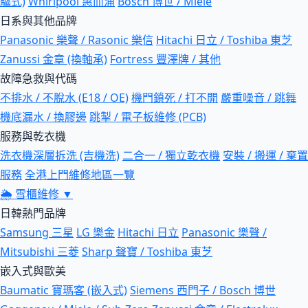
驅式)
Whirlpool 惠而浦
Bosch 博世 / Miele
日系與其他品牌
Panasonic 樂聲 / Rasonic 樂信
Hitachi 日立 / Toshiba 東芝
Zanussi 金章 (換軸承)
Fortress 豐澤牌 / 其他
故障急救與代碼
不排水 / 不脫水 (E18 / OE)
機門鎖死 / 打不開
嚴重噪音 / 跳舞
機底漏水 / 換膠邊
跳掣 / 電子板維修 (PCB)
服務與乾衣機
洗衣機深層拆洗 (吉機洗)
二合一 / 獨立乾衣機
安裝 / 搬運 / 棄置
服務
全港上門維修地區一覽
🌦
雪櫃維修
▼
日韓熱門品牌
Samsung 三星
LG 樂金
Hitachi 日立
Panasonic 樂聲 /
Mitsubishi 三菱
Sharp 聲寶 / Toshiba 東芝
嵌入式與歐美
Baumatic 寶瑪客 (嵌入式)
Siemens 西門子 / Bosch 博世