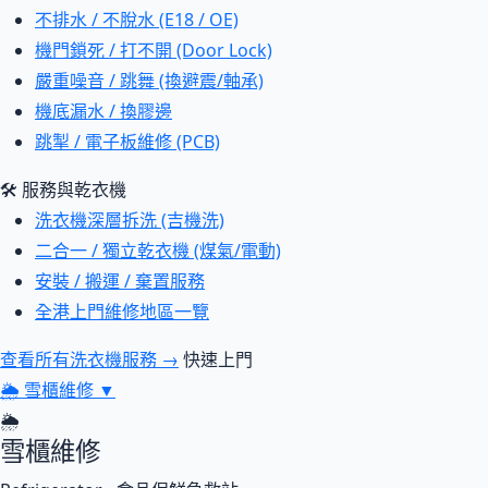
不排水 / 不脫水 (E18 / OE)
機門鎖死 / 打不開 (Door Lock)
嚴重噪音 / 跳舞 (換避震/軸承)
機底漏水 / 換膠邊
跳掣 / 電子板維修 (PCB)
🛠 服務與乾衣機
洗衣機深層拆洗 (吉機洗)
二合一 / 獨立乾衣機 (煤氣/電動)
安裝 / 搬運 / 棄置服務
全港上門維修地區一覽
查看所有洗衣機服務 →
快速上門
🌦
雪櫃維修
▼
🌦
雪櫃維修