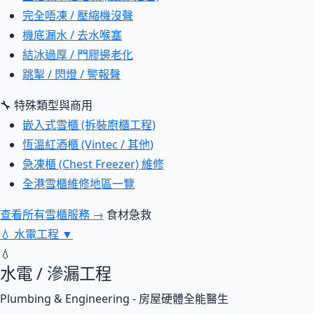
完全唔凍 / 壓縮機沒聲
機底漏水 / 去水喉塞
結冰過厚 / 門膠邊老化
跳掣 / 閃燈 / 警報聲
🔧 特殊類型與商用
嵌入式雪櫃 (拆裝廚櫃工程)
恆溫紅酒櫃 (Vintec / 其他)
急凍櫃 (Chest Freezer) 維修
全港雪櫃維修地區一覽
查看所有雪櫃服務 →
食材急救
💧
水電工程
▼
💧
水電 / 滲漏工程
Plumbing & Engineering - 房屋硬體全能醫生