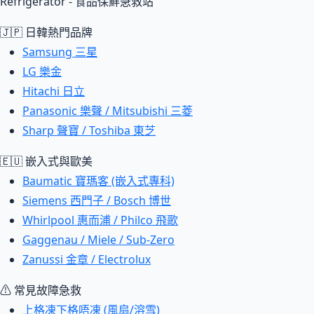
Refrigerator - 食品保鮮急救站
🇯🇵 日韓熱門品牌
Samsung 三星
LG 樂金
Hitachi 日立
Panasonic 樂聲 / Mitsubishi 三菱
Sharp 聲寶 / Toshiba 東芝
🇪🇺 嵌入式與歐美
Baumatic 寶瑪客 (嵌入式專科)
Siemens 西門子 / Bosch 博世
Whirlpool 惠而浦 / Philco 飛歌
Gaggenau / Miele / Sub-Zero
Zanussi 金章 / Electrolux
⚠ 常見故障急救
上格凍下格唔凍 (風扇/溶雪)