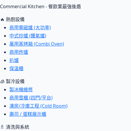
Commercial Kitchen - 餐飲業最強後盾
🔥 熱廚設備
商用電磁爐 (大功率)
中式炒爐 (鑊氣爐)
萬用蒸烤箱 (Combi Oven)
商用炸爐
扒爐
保溫櫃
🧊 製冷設備
製冰機維修
商用雪櫃 (四門/平台)
凍房/冷庫工程 (Cold Room)
壽司 / 蛋糕展示櫃
🚿 清洗與系統