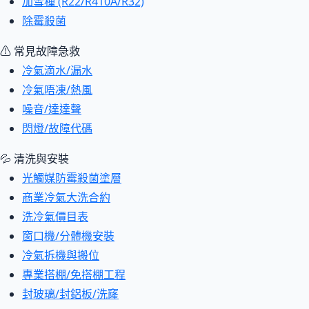
加雪種 (R22/R410A/R32)
除霉殺菌
⚠ 常見故障急救
冷氣滴水/漏水
冷氣唔凍/熱風
噪音/達達聲
閃燈/故障代碼
💦 清洗與安裝
光觸媒防霉殺菌塗層
商業冷氣大洗合約
洗冷氣價目表
窗口機/分體機安裝
冷氣拆機與搬位
專業搭棚/免搭棚工程
封玻璃/封鋁板/洗窿