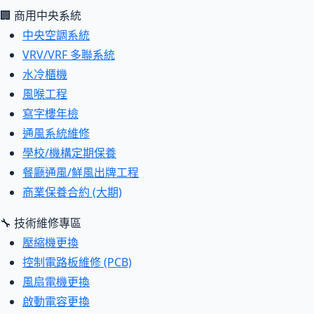
🏢 商用中央系統
中央空調系統
VRV/VRF 多聯系統
水冷櫃機
風喉工程
寫字樓年檢
通風系統維修
學校/機構定期保養
餐廳通風/鮮風出牌工程
商業保養合約 (大期)
🔧 技術維修專區
壓縮機更換
控制電路板維修 (PCB)
風扇電機更換
啟動電容更換