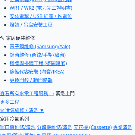
WR1 / WR2 (電力完工證明書)
安裝電掣 / USB 插座 / 拖電位
燈飾 / 吊扇安裝工程
🔨 家居硬裝維修
電子鎖維修 (Samsung/Yale)
鋁窗維修 (窗鉸/手掣/驗窗)
鑽牆與掛牆工程 (避開暗喉)
傢俬代客安裝 (淘寶/IKEA)
更換門鉸 / 趟門路軌
查看所有水電工程服務 →
緊急上門
更多工程
❄
冷氣維修 / 清洗
▼
家用冷氣系列
窗口機維修/清洗
分體機維修/清洗
天花機 (Cassette)
專業清洗