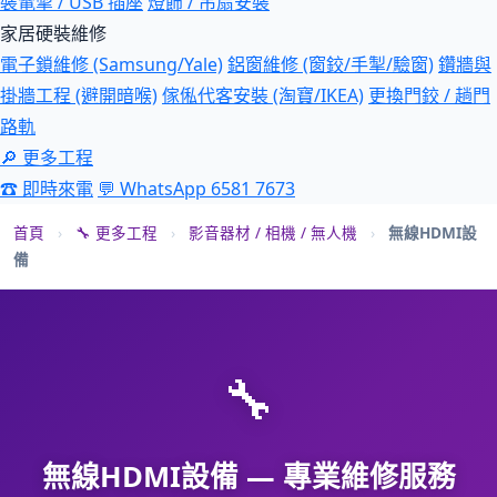
裝電掣 / USB 插座
燈飾 / 吊扇安裝
家居硬裝維修
電子鎖維修 (Samsung/Yale)
鋁窗維修 (窗鉸/手掣/驗窗)
鑽牆與
掛牆工程 (避開暗喉)
傢俬代客安裝 (淘寶/IKEA)
更換門鉸 / 趟門
路軌
🔎 更多工程
☎ 即時來電
💬 WhatsApp 6581 7673
首頁
›
🔧 更多工程
›
影音器材 / 相機 / 無人機
›
無線HDMI設
備
🔧
無線HDMI設備 — 專業維修服務