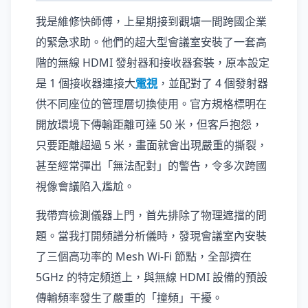
我是維修快師傅，上星期接到觀塘一間跨國企業
的緊急求助。他們的超大型會議室安裝了一套高
階的無線 HDMI 發射器和接收器套裝，原本設定
是 1 個接收器連接大
電視
，並配對了 4 個發射器
供不同座位的管理層切換使用。官方規格標明在
開放環境下傳輸距離可達 50 米，但客戶抱怨，
只要距離超過 5 米，畫面就會出現嚴重的撕裂，
甚至經常彈出「無法配對」的警告，令多次跨國
視像會議陷入尷尬。
我帶齊檢測儀器上門，首先排除了物理遮擋的問
題。當我打開頻譜分析儀時，發現會議室內安裝
了三個高功率的 Mesh Wi-Fi 節點，全部擠在
5GHz 的特定頻道上，與無線 HDMI 設備的預設
傳輸頻率發生了嚴重的「撞頻」干擾。