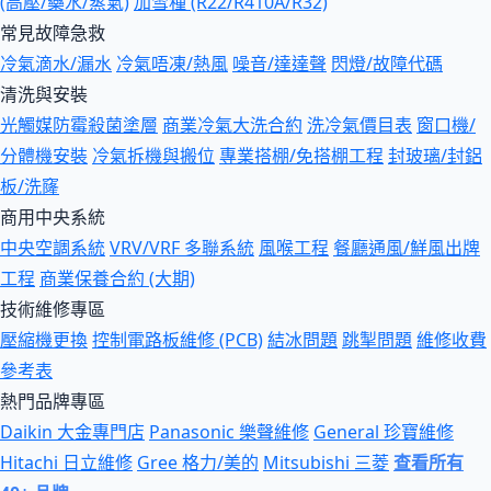
(高壓/藥水/蒸氣)
加雪種 (R22/R410A/R32)
常見故障急救
冷氣滴水/漏水
冷氣唔凍/熱風
噪音/達達聲
閃燈/故障代碼
清洗與安裝
光觸媒防霉殺菌塗層
商業冷氣大洗合約
洗冷氣價目表
窗口機/
分體機安裝
冷氣拆機與搬位
專業搭棚/免搭棚工程
封玻璃/封鋁
板/洗窿
商用中央系統
中央空調系統
VRV/VRF 多聯系統
風喉工程
餐廳通風/鮮風出牌
工程
商業保養合約 (大期)
技術維修專區
壓縮機更換
控制電路板維修 (PCB)
結冰問題
跳掣問題
維修收費
參考表
熱門品牌專區
Daikin 大金專門店
Panasonic 樂聲維修
General 珍寶維修
Hitachi 日立維修
Gree 格力/美的
Mitsubishi 三菱
查看所有