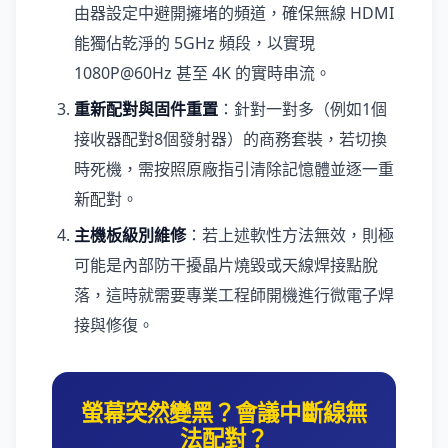
由器設定中避開擁堵的頻道，確保無線 HDMI
能獨佔乾淨的 5GHz 頻段，以實現
1080P@60Hz 甚至 4K 的實時串流。
重新配對與固件重置
：針對一對多（例如1個
接收器配對8個發射器）的商務套裝，若切換
時死機，需按照原廠指引清除記憶體並逐一重
新配對。
主機板級別維修
：若上述軟性方法無效，則極
可能是內部防干擾晶片燒毀或天線焊接點脫
落，這時就需要專業工程師開機進行微電子焊
接與修復。
螢幕突然變黑？會議中斷線無
法配對？