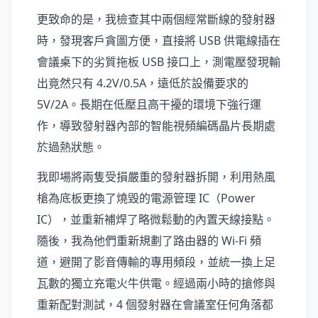
更致命的是，我檢查其中兩個經常斷線的發射器
時，發現客戶貪圖方便，直接將 USB 供電線插在
會議桌下的劣質拖板 USB 接口上，測電壓發現輸
出竟然只有 4.2V/0.5A，遠低於設備要求的
5V/2A。長期在低壓且高干擾的環境下強行運
作，導致發射器內部的智能視頻編碼晶片長期處
於過熱狀態。
我即場將兩隻受損嚴重的發射器拆開，利用熱風
槍為底板更換了燒毀的電源管理 IC（Power
IC），並重新補焊了略微鬆動的內置天線接點。
隨後，我為他們重新規劃了路由器的 Wi-Fi 頻
道，避開了影音傳輸的專用頻段，並統一換上足
瓦數的獨立充電火牛供電。經過兩小時的搶修與
重新配對測試，4 個發射器在會議室任何角落都