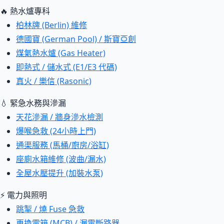
🔥 熱水爐專科
柏林牌 (Berlin) 維修
德國寶 (German Pool) / 斯寶亞創
煤氣熱水爐 (Gas Heater)
即熱式 / 儲水式 (E1/E3 代碼)
真火 / 樂信 (Rasonic)
💧 緊急水務與滲漏
天花滲漏 / 牆身滲水檢測
爆喉急救 (24小時上門)
通渠服務 (馬桶/廚房/浴缸)
座廁水箱維修 (波曲/漏水)
全屋水壓提升 (加裝水泵)
⚡ 電力與照明
跳掣 / 燒 Fuse 急救
更換電箱 (MCB) / 漏電斷路器