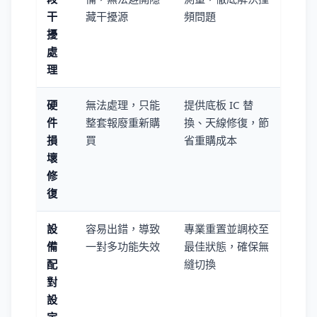
干
藏干擾源
頻問題
擾
處
理
硬
無法處理，只能
提供底板 IC 替
件
整套報廢重新購
換、天線修復，節
損
買
省重購成本
壞
修
復
設
容易出錯，導致
專業重置並調校至
備
一對多功能失效
最佳狀態，確保無
配
縫切換
對
設