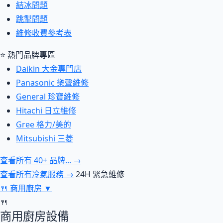
結冰問題
跳掣問題
維修收費參考表
⭐ 熱門品牌專區
Daikin 大金專門店
Panasonic 樂聲維修
General 珍寶維修
Hitachi 日立維修
Gree 格力/美的
Mitsubishi 三菱
查看所有 40+ 品牌... →
查看所有冷氣服務 →
24H 緊急維修
🍴
商用廚房
▼
🍴
商用廚房設備