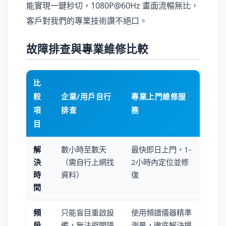
能實現一鍵秒切，1080P@60Hz 畫面流暢無比，
客戶對我們的專業技術讚不絕口。
故障排查與專業維修比較
比
較
企業/用戶自行
專業上門維修服
項
排查
務
目
解
數小時至數天
最快即日上門，1-
決
（需自行上網找
2小時內定位並修
時
資料）
復
間
頻
只能盲目重啟設
使用頻譜儀器精準
段
備，無法避開隱
測量，徹底解決撞