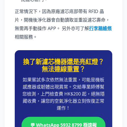
正常情況下，因為原廠濾芯底部帶有 RFID 晶
片，開機後淨化器會自動讀取並重設濾芯壽命，
無需再手動操作 APP。 另外亦可了解
行李箱維修
相關服務。
換了新濾芯機器還是亮紅燈？
無法連線重置？
如果嘗試多次依然無法重置，可能是機板
感應器或韌體出現異常。交給專業師傅幫
您檢測，上門檢查費 HK$200 起，絕無隱
藏收費，讓您的空氣淨化器立刻恢復正常
運作！
💬 WhatsApp 5932 8799 極速報