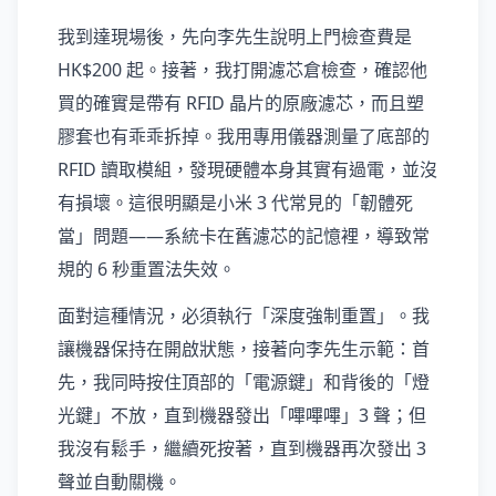
我到達現場後，先向李先生說明上門檢查費是
HK$200 起。接著，我打開濾芯倉檢查，確認他
買的確實是帶有 RFID 晶片的原廠濾芯，而且塑
膠套也有乖乖拆掉。我用專用儀器測量了底部的
RFID 讀取模組，發現硬體本身其實有過電，並沒
有損壞。這很明顯是小米 3 代常見的「韌體死
當」問題——系統卡在舊濾芯的記憶裡，導致常
規的 6 秒重置法失效。
面對這種情況，必須執行「深度強制重置」。我
讓機器保持在開啟狀態，接著向李先生示範：首
先，我同時按住頂部的「電源鍵」和背後的「燈
光鍵」不放，直到機器發出「嗶嗶嗶」3 聲；但
我沒有鬆手，繼續死按著，直到機器再次發出 3
聲並自動關機。