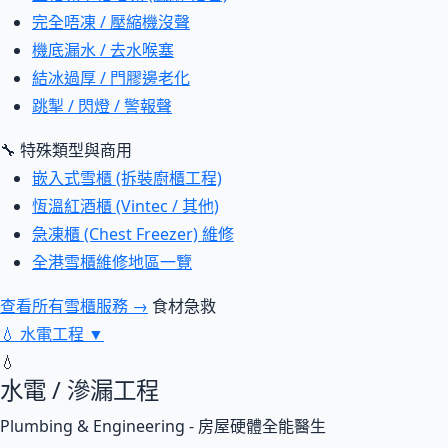
完全唔凍 / 壓縮機沒聲
機底漏水 / 去水喉塞
結冰過厚 / 門膠邊老化
跳掣 / 閃燈 / 警報聲
🔧 特殊類型與商用
嵌入式雪櫃 (拆裝廚櫃工程)
恆溫紅酒櫃 (Vintec / 其他)
急凍櫃 (Chest Freezer) 維修
全港雪櫃維修地區一覽
查看所有雪櫃服務 →
食材急救
💧
水電工程
▼
💧
水電 / 滲漏工程
Plumbing & Engineering - 房屋硬體全能醫生