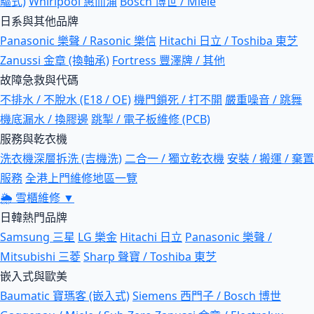
驅式)
Whirlpool 惠而浦
Bosch 博世 / Miele
日系與其他品牌
Panasonic 樂聲 / Rasonic 樂信
Hitachi 日立 / Toshiba 東芝
Zanussi 金章 (換軸承)
Fortress 豐澤牌 / 其他
故障急救與代碼
不排水 / 不脫水 (E18 / OE)
機門鎖死 / 打不開
嚴重噪音 / 跳舞
機底漏水 / 換膠邊
跳掣 / 電子板維修 (PCB)
服務與乾衣機
洗衣機深層拆洗 (吉機洗)
二合一 / 獨立乾衣機
安裝 / 搬運 / 棄置
服務
全港上門維修地區一覽
🌦
雪櫃維修
▼
日韓熱門品牌
Samsung 三星
LG 樂金
Hitachi 日立
Panasonic 樂聲 /
Mitsubishi 三菱
Sharp 聲寶 / Toshiba 東芝
嵌入式與歐美
Baumatic 寶瑪客 (嵌入式)
Siemens 西門子 / Bosch 博世