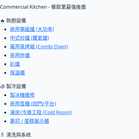
Commercial Kitchen - 餐飲業最強後盾
🔥 熱廚設備
商用電磁爐 (大功率)
中式炒爐 (鑊氣爐)
萬用蒸烤箱 (Combi Oven)
商用炸爐
扒爐
保溫櫃
🧊 製冷設備
製冰機維修
商用雪櫃 (四門/平台)
凍房/冷庫工程 (Cold Room)
壽司 / 蛋糕展示櫃
🚿 清洗與系統