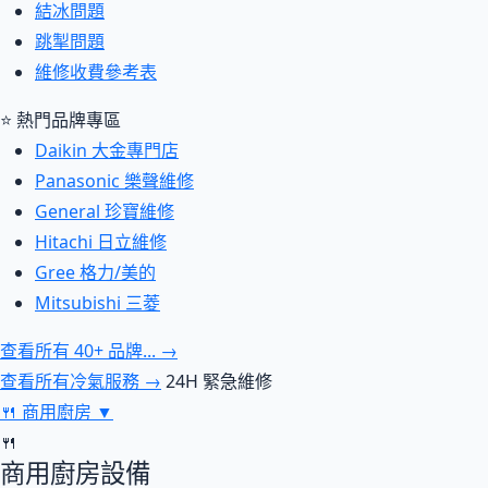
結冰問題
跳掣問題
維修收費參考表
⭐ 熱門品牌專區
Daikin 大金專門店
Panasonic 樂聲維修
General 珍寶維修
Hitachi 日立維修
Gree 格力/美的
Mitsubishi 三菱
查看所有 40+ 品牌... →
查看所有冷氣服務 →
24H 緊急維修
🍴
商用廚房
▼
🍴
商用廚房設備