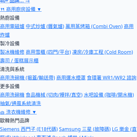
40+ 品牌... →
🍴
商用廚房設備
▼
熱廚設備
商用電磁爐
中式炒爐 (鑊氣爐)
萬用蒸烤箱 (Combi Oven)
商用
炸爐
製冷設備
製冰機維修
商用雪櫃 (四門/平台)
凍房/冷庫工程 (Cold Room)
壽司 / 蛋糕展示櫃
清洗與系統
商用洗碗機 (揭蓋/輸送帶)
商用運水煙罩
食環署 WR1/WR2 諮詢
更多設備
商用洗碗機
食品機械 (切肉/攪拌/真空)
水吧設備 (咖啡/開水機)
抽氣/通風系統清洗
🧺
洗衣機維修
▼
歐韓熱門品牌
Siemens 西門子 (E18代碼)
Samsung 三星 (故障碼)
LG 樂金 (直