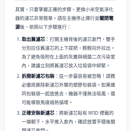
其實，只要掌握正確的步驟，更換小米空氣淨化
器的濾芯非常簡單。請在主機停止運行並
關閉電
源
後，依照以下步驟進行：
取出舊濾芯
：打開主機背後的濾芯倉門，雙手
分別拉住舊濾芯的上下提把，輕輕向外拉出。
為了避免吸附在上面的灰塵與細菌二次污染室
內，建議立刻將舊濾芯放入垃圾袋中綁緊。
拆開新濾芯包裝
：這一步最容易被忽略！請務
必徹底撕除新濾芯外層的塑膠包裝袋。如果連
同包裝袋一起放進去，機器不僅無法吸風，還
可能導致馬達過熱損壞。
正確安裝新濾芯
：將新濾芯貼有 RFID 標籤的
一端朝下，水平推入倉內，確認放置平穩後關
閉濾芯倉門。