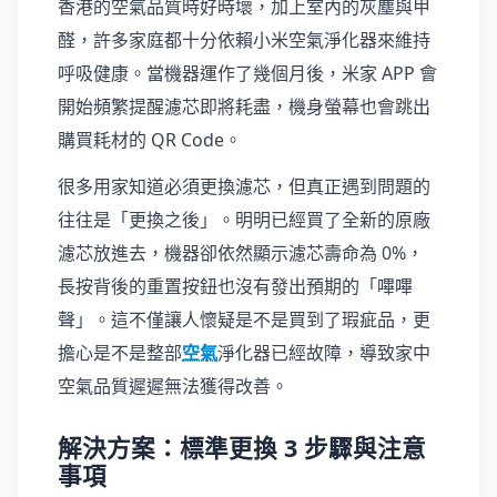
香港的空氣品質時好時壞，加上室內的灰塵與甲
醛，許多家庭都十分依賴小米空氣淨化器來維持
呼吸健康。當機器運作了幾個月後，米家 APP 會
開始頻繁提醒濾芯即將耗盡，機身螢幕也會跳出
購買耗材的 QR Code。
很多用家知道必須更換濾芯，但真正遇到問題的
往往是「更換之後」。明明已經買了全新的原廠
濾芯放進去，機器卻依然顯示濾芯壽命為 0%，
長按背後的重置按鈕也沒有發出預期的「嗶嗶
聲」。這不僅讓人懷疑是不是買到了瑕疵品，更
擔心是不是整部
空氣
淨化器已經故障，導致家中
空氣品質遲遲無法獲得改善。
解決方案：標準更換 3 步驟與注意
事項