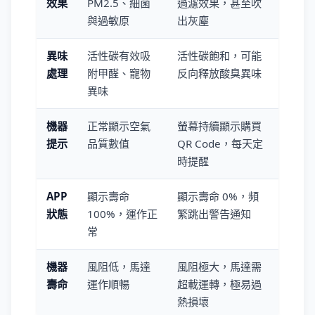
效果
PM2.5、細菌
過濾效果，甚至吹
與過敏原
出灰塵
異味
活性碳有效吸
活性碳飽和，可能
處理
附甲醛、寵物
反向釋放酸臭異味
異味
機器
正常顯示空氣
螢幕持續顯示購買
提示
品質數值
QR Code，每天定
時提醒
APP
顯示壽命
顯示壽命 0%，頻
狀態
100%，運作正
繁跳出警告通知
常
機器
風阻低，馬達
風阻極大，馬達需
壽命
運作順暢
超載運轉，極易過
熱損壞