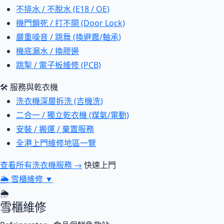
不排水 / 不脫水 (E18 / OE)
機門鎖死 / 打不開 (Door Lock)
嚴重噪音 / 跳舞 (換避震/軸承)
機底漏水 / 換膠邊
跳掣 / 電子板維修 (PCB)
🛠 服務與乾衣機
洗衣機深層拆洗 (吉機洗)
二合一 / 獨立乾衣機 (煤氣/電動)
安裝 / 搬運 / 棄置服務
全港上門維修地區一覽
查看所有洗衣機服務 →
快速上門
🌦
雪櫃維修
▼
🌦
雪櫃維修