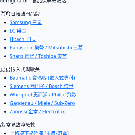
Refrigerator - 食品保鮮急救站
🇯🇵 日韓熱門品牌
Samsung 三星
LG 樂金
Hitachi 日立
Panasonic 樂聲 / Mitsubishi 三菱
Sharp 聲寶 / Toshiba 東芝
🇪🇺 嵌入式與歐美
Baumatic 寶瑪客 (嵌入式專科)
Siemens 西門子 / Bosch 博世
Whirlpool 惠而浦 / Philco 飛歌
Gaggenau / Miele / Sub-Zero
Zanussi 金章 / Electrolux
⚠ 常見故障急救
上格凍下格唔凍 (風扇/溶雪)