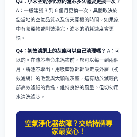
Q3：小米空氣淨化器的濾芯多久需要更換一次？
A：一般建議 3 到 6 個月更換一次，具體取決於
您當地的空氣品質以及每天開機的時間。如果家
中有養寵物或剛裝潢完，濾芯的消耗速度會更
快。
Q4：初效濾網上的灰塵可以自己清理嗎？
A：可
以的。在濾芯壽命未耗盡前，您可以每一到兩個
月，將濾芯取出，用吸塵器輕輕吸走最外層（初
效濾網）的毛髮與大顆粒灰塵，這有助於減輕內
部高效濾紙的負擔，維持良好的風量。但切勿用
水清洗濾芯。
空氣淨化器故障？交給持牌專
家最安心！