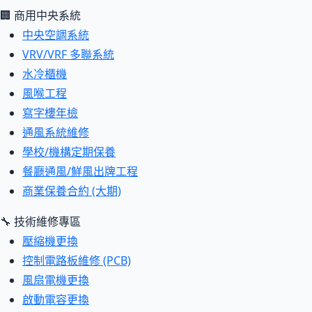
🏢 商用中央系統
中央空調系統
VRV/VRF 多聯系統
水冷櫃機
風喉工程
寫字樓年檢
通風系統維修
學校/機構定期保養
餐廳通風/鮮風出牌工程
商業保養合約 (大期)
🔧 技術維修專區
壓縮機更換
控制電路板維修 (PCB)
風扇電機更換
啟動電容更換