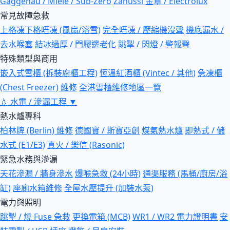
Gaggenau / Miele / Sub-Zero
Zanussi 金章 / Electrolux
常見故障急救
上格凍下格唔凍 (風扇/溶雪)
完全唔凍 / 壓縮機沒聲
機底漏水 /
去水喉塞
結冰過厚 / 門膠邊老化
跳掣 / 閃燈 / 警報聲
特殊類型與商用
嵌入式雪櫃 (拆裝廚櫃工程)
恆溫紅酒櫃 (Vintec / 其他)
急凍櫃
(Chest Freezer) 維修
全港雪櫃維修地區一覽
💧
水電 / 滲漏工程
▼
熱水爐專科
柏林牌 (Berlin) 維修
德國寶 / 斯寶亞創
煤氣熱水爐
即熱式 / 儲
水式 (E1/E3)
真火 / 樂信 (Rasonic)
緊急水務與滲漏
天花滲漏 / 牆身滲水
爆喉急救 (24小時)
通渠服務 (馬桶/廚房/浴
缸)
座廁水箱維修
全屋水壓提升 (加裝水泵)
電力與照明
跳掣 / 燒 Fuse 急救
更換電箱 (MCB)
WR1 / WR2 電力證明書
安