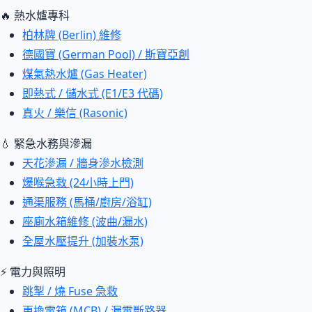
🔥 熱水爐專科
柏林牌 (Berlin) 維修
德國寶 (German Pool) / 斯寶亞創
煤氣熱水爐 (Gas Heater)
即熱式 / 儲水式 (E1/E3 代碼)
真火 / 樂信 (Rasonic)
💧 緊急水務與滲漏
天花滲漏 / 牆身滲水檢測
爆喉急救 (24小時上門)
通渠服務 (馬桶/廚房/浴缸)
座廁水箱維修 (波曲/漏水)
全屋水壓提升 (加裝水泵)
⚡ 電力與照明
跳掣 / 燒 Fuse 急救
更換電箱 (MCB) / 漏電斷路器