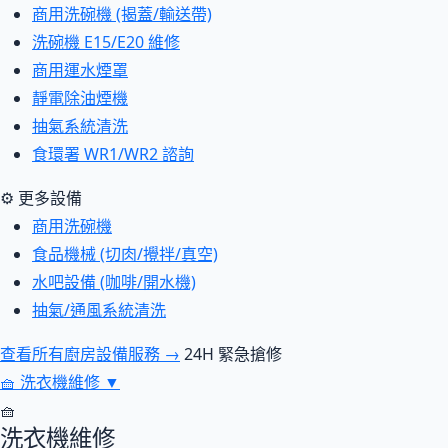
商用洗碗機 (揭蓋/輸送帶)
洗碗機 E15/E20 維修
商用運水煙罩
靜電除油煙機
抽氣系統清洗
食環署 WR1/WR2 諮詢
⚙ 更多設備
商用洗碗機
食品機械 (切肉/攪拌/真空)
水吧設備 (咖啡/開水機)
抽氣/通風系統清洗
查看所有廚房設備服務 →
24H 緊急搶修
🧺
洗衣機維修
▼
🧺
洗衣機維修