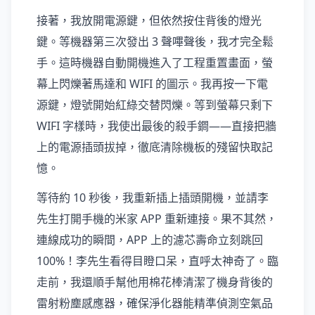
接著，我放開電源鍵，但依然按住背後的燈光
鍵。等機器第三次發出 3 聲嗶聲後，我才完全鬆
手。這時機器自動開機進入了工程重置畫面，螢
幕上閃爍著馬達和 WIFI 的圖示。我再按一下電
源鍵，燈號開始紅綠交替閃爍。等到螢幕只剩下
WIFI 字樣時，我使出最後的殺手鐧——直接把牆
上的電源插頭拔掉，徹底清除機板的殘留快取記
憶。
等待約 10 秒後，我重新插上插頭開機，並請李
先生打開手機的米家 APP 重新連接。果不其然，
連線成功的瞬間，APP 上的濾芯壽命立刻跳回
100%！李先生看得目瞪口呆，直呼太神奇了。臨
走前，我還順手幫他用棉花棒清潔了機身背後的
雷射粉塵感應器，確保淨化器能精準偵測空氣品