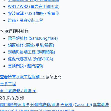
WR1 / WR2 (電力完工證明書)
安裝電掣 / USB 插座 / 拖電位
燈飾 / 吊扇安裝工程
🔨 家居硬裝維修
電子鎖維修 (Samsung/Yale)
鋁窗維修 (窗鉸/手掣/驗窗)
鑽牆與掛牆工程 (避開暗喉)
傢俬代客安裝 (淘寶/IKEA)
更換門鉸 / 趟門路軌
查看所有水電工程服務 →
緊急上門
更多工程
❄
冷氣維修 / 清洗
▼
家用冷氣系列
窗口機維修/清洗
分體機維修/清洗
天花機 (Cassette)
專業清洗