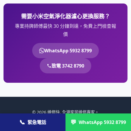
需要小米空氣淨化器濾心更換服務？
專業持牌師傅最快 30 分鐘到達，免費上門檢查報
價
WhatsApp 5932 8799
致電 3742 8790
© 2026 維修快. 全港家居維修專家。
📞
💬
緊急電話
💼 公司／商戶報價：
cs@gahk.com.hk
WhatsApp 5932 8799