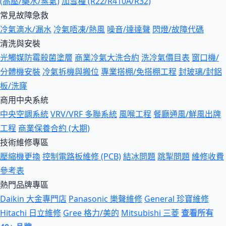
(高壓/藥水/蒸氣)
加雪種 (R22/R410A/R32)
常見故障急救
冷氣滴水/漏水
冷氣唔凍/熱風
噪音/達達聲
閃燈/故障代碼
清洗與安裝
光觸媒防霉殺菌塗層
商業冷氣大洗合約
洗冷氣價目表
窗口機/
分體機安裝
冷氣拆機與搬位
專業搭棚/免搭棚工程
封玻璃/封鋁
板/洗窿
商用中央系統
中央空調系統
VRV/VRF 多聯系統
風喉工程
餐廳通風/鮮風出牌
工程
商業保養合約 (大期)
技術維修專區
壓縮機更換
控制電路板維修 (PCB)
結冰問題
跳掣問題
維修收費
參考表
熱門品牌專區
Daikin 大金專門店
Panasonic 樂聲維修
General 珍寶維修
Hitachi 日立維修
Gree 格力/美的
Mitsubishi 三菱
查看所有