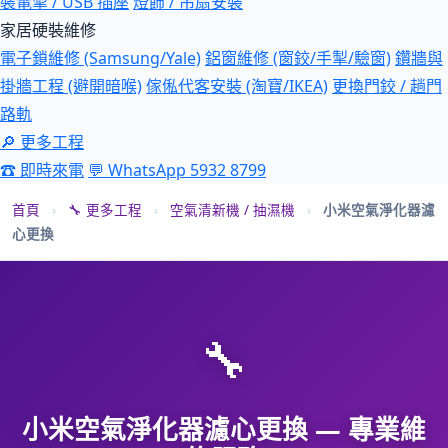
裝電掣 / USB 插座
燈飾 / 吊扇安裝
家居硬裝維修
電子鎖維修 (Samsung/Yale)
鋁窗維修 (窗鉸/手掣/驗窗)
鑽牆與
掛牆工程 (避開暗喉)
傢俬代客安裝 (淘寶/IKEA)
更換門鉸 / 趟門
路軌
🔎 更多工程
☎ 即時來電
💬 WhatsApp 5932 8799
首頁
›
🔧 更多工程
›
空氣清新機 / 抽濕機
›
小米空氣淨化器濾
心更換
🔧
小米空氣淨化器濾心更換 — 專業維