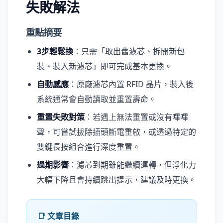
失敗解法
重點摘要
3步輕鬆換
：只需「取出舊濾芯、拆開新包
裝、裝入新濾芯」即可完成基本更換。
自動感應
：原廠濾芯內置 RFID 晶片，裝入後
系統通常會自動讀取並重置壽命。
重置失敗對策
：若遇上無法重置或沒有嗶嗶
聲，可嘗試拔除插頭斷電重啟，或透過特定的
雙鍵長按組合進行深度重置。
過期影響
：濾芯到期雖能繼續運轉，但淨化力
大幅下降且會持續跳出提示，建議及時更換。
📑 文章目錄