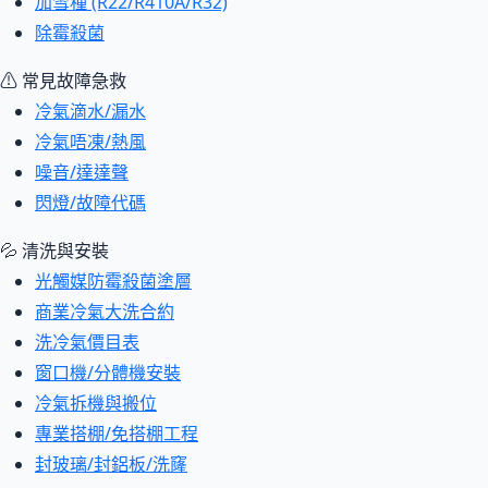
加雪種 (R22/R410A/R32)
除霉殺菌
⚠ 常見故障急救
冷氣滴水/漏水
冷氣唔凍/熱風
噪音/達達聲
閃燈/故障代碼
💦 清洗與安裝
光觸媒防霉殺菌塗層
商業冷氣大洗合約
洗冷氣價目表
窗口機/分體機安裝
冷氣拆機與搬位
專業搭棚/免搭棚工程
封玻璃/封鋁板/洗窿