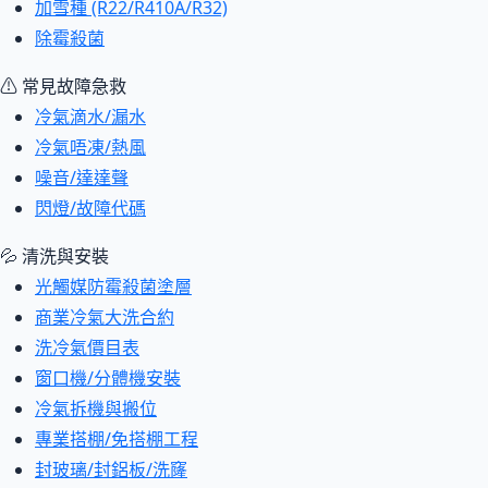
加雪種 (R22/R410A/R32)
除霉殺菌
⚠ 常見故障急救
冷氣滴水/漏水
冷氣唔凍/熱風
噪音/達達聲
閃燈/故障代碼
💦 清洗與安裝
光觸媒防霉殺菌塗層
商業冷氣大洗合約
洗冷氣價目表
窗口機/分體機安裝
冷氣拆機與搬位
專業搭棚/免搭棚工程
封玻璃/封鋁板/洗窿