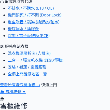
⚠ 故障急救與代碼
不排水 / 不脫水 (E18 / OE)
機門鎖死 / 打不開 (Door Lock)
嚴重噪音 / 跳舞 (換避震/軸承)
機底漏水 / 換膠邊
跳掣 / 電子板維修 (PCB)
🛠 服務與乾衣機
洗衣機深層拆洗 (吉機洗)
二合一 / 獨立乾衣機 (煤氣/電動)
安裝 / 搬運 / 棄置服務
全港上門維修地區一覽
查看所有洗衣機服務 →
快速上門
🌦
雪櫃維修
▼
🌦
雪櫃維修