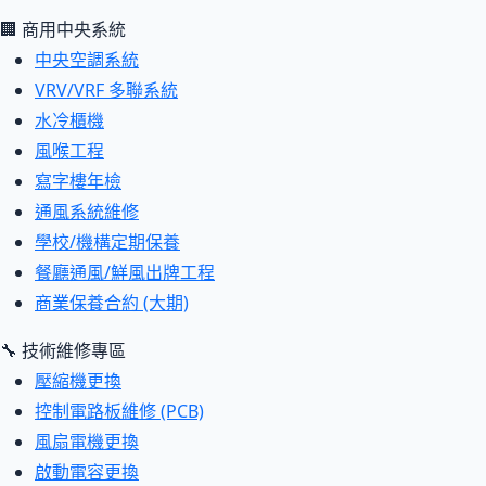
🏢 商用中央系統
中央空調系統
VRV/VRF 多聯系統
水冷櫃機
風喉工程
寫字樓年檢
通風系統維修
學校/機構定期保養
餐廳通風/鮮風出牌工程
商業保養合約 (大期)
🔧 技術維修專區
壓縮機更換
控制電路板維修 (PCB)
風扇電機更換
啟動電容更換