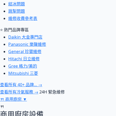
結冰問題
跳掣問題
維修收費參考表
⭐ 熱門品牌專區
Daikin 大金專門店
Panasonic 樂聲維修
General 珍寶維修
Hitachi 日立維修
Gree 格力/美的
Mitsubishi 三菱
查看所有 40+ 品牌... →
查看所有冷氣服務 →
24H 緊急維修
🍴
商用廚房
▼
🍴
商用廚房設備