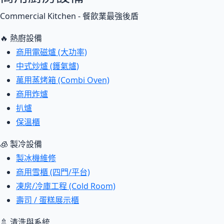
Commercial Kitchen - 餐飲業最強後盾
🔥 熱廚設備
商用電磁爐 (大功率)
中式炒爐 (鑊氣爐)
萬用蒸烤箱 (Combi Oven)
商用炸爐
扒爐
保溫櫃
🧊 製冷設備
製冰機維修
商用雪櫃 (四門/平台)
凍房/冷庫工程 (Cold Room)
壽司 / 蛋糕展示櫃
🚿 清洗與系統