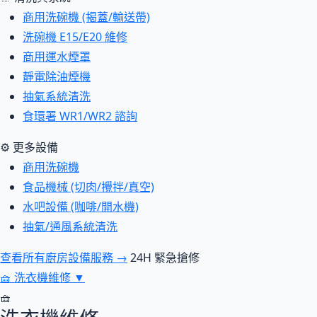
商用洗碗機 (揭蓋/輸送帶)
洗碗機 E15/E20 維修
商用運水煙罩
靜電除油煙機
抽氣系統清洗
食環署 WR1/WR2 諮詢
⚙ 更多設備
商用洗碗機
食品機械 (切肉/攪拌/真空)
水吧設備 (咖啡/開水機)
抽氣/通風系統清洗
查看所有廚房設備服務 →
24H 緊急搶修
🧺
洗衣機維修
▼
🧺