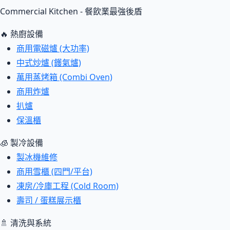
Commercial Kitchen - 餐飲業最強後盾
🔥 熱廚設備
商用電磁爐 (大功率)
中式炒爐 (鑊氣爐)
萬用蒸烤箱 (Combi Oven)
商用炸爐
扒爐
保溫櫃
🧊 製冷設備
製冰機維修
商用雪櫃 (四門/平台)
凍房/冷庫工程 (Cold Room)
壽司 / 蛋糕展示櫃
🚿 清洗與系統