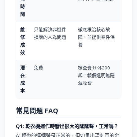
時
間
維
只能解決非機件
徹底根治核心故
修
損壞的人為問題
障，並提供零件保
成
養
效
潛
免費
檢查費 HK$200
在
起，報價透明無隱
成
藏收費
本
常見問題 FAQ
Q1: 乾衣機運作時發出很大的隆隆聲，正常嗎？
A: 輕微的運轉聲是正常的，但如果出現刺耳的金