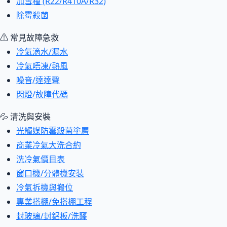
加雪種 (R22/R410A/R32)
除霉殺菌
⚠ 常見故障急救
冷氣滴水/漏水
冷氣唔凍/熱風
噪音/達達聲
閃燈/故障代碼
💦 清洗與安裝
光觸媒防霉殺菌塗層
商業冷氣大洗合約
洗冷氣價目表
窗口機/分體機安裝
冷氣拆機與搬位
專業搭棚/免搭棚工程
封玻璃/封鋁板/洗窿