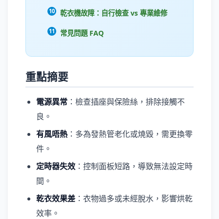
乾衣機故障：自行檢查 vs 專業維修
常見問題 FAQ
重點摘要
電源異常
：檢查插座與保險絲，排除接觸不
良。
有風唔熱
：多為發熱管老化或燒毀，需更換零
件。
定時器失效
：控制面板短路，導致無法設定時
間。
乾衣效果差
：衣物過多或未經脫水，影響烘乾
效率。