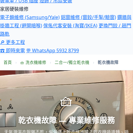
裝電掣 / USB 插座
燈飾 / 吊扇安裝
家居硬裝維修
電子鎖維修 (Samsung/Yale)
鋁窗維修 (窗鉸/手掣/驗窗)
鑽牆與
掛牆工程 (避開暗喉)
傢俬代客安裝 (淘寶/IKEA)
更換門鉸 / 趟門
路軌
🔎 更多工程
☎ 即時來電
💬 WhatsApp 5932 8799
首頁
›
🧺 洗衣機維修
›
二合一/獨立乾衣機
›
乾衣機故障
🧺
乾衣機故障 — 專業維修服務
天氣潮濕衣服曬不乾，偏偏遇上乾衣機故障？乾衣機唔識轉、唔