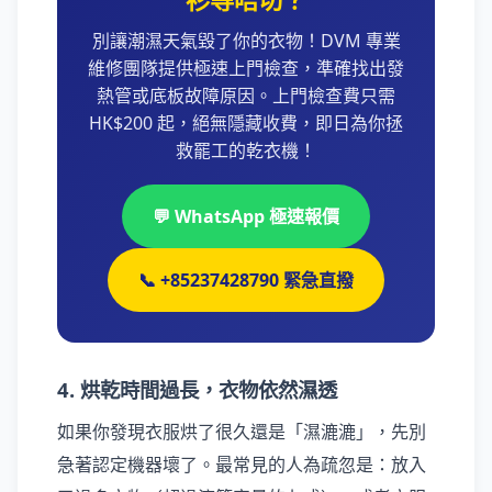
別讓潮濕天氣毀了你的衣物！DVM 專業
維修團隊提供極速上門檢查，準確找出發
熱管或底板故障原因。上門檢查費只需
HK$200 起，絕無隱藏收費，即日為你拯
救罷工的乾衣機！
💬 WhatsApp 極速報價
📞 +85237428790 緊急直撥
4. 烘乾時間過長，衣物依然濕透
如果你發現衣服烘了很久還是「濕漉漉」，先別
急著認定機器壞了。最常見的人為疏忽是：放入