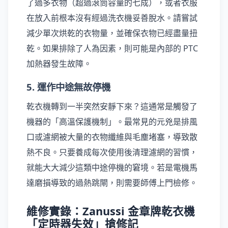
了過多衣物（超過滾筒容量的七成），或者衣服
在放入前根本沒有經過洗衣機妥善脫水。請嘗試
減少單次烘乾的衣物量，並確保衣物已經盡量扭
乾。如果排除了人為因素，則可能是內部的 PTC
加熱器發生故障。
5. 運作中途無故停機
乾衣機轉到一半突然安靜下來？這通常是觸發了
機器的「高溫保護機制」。最常見的元兇是排風
口或濾網被大量的衣物纖維與毛塵堵塞，導致散
熱不良。只要養成每次使用後清理濾網的習慣，
就能大大減少這類中途停機的窘境。若是電機馬
達磨損導致的過熱跳閘，則需要師傅上門檢修。
維修實錄：Zanussi 金章牌乾衣機
「定時器失效」搶修記