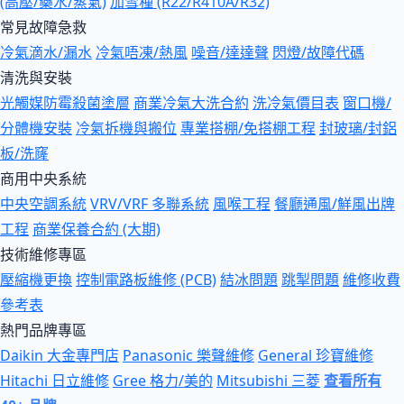
(高壓/藥水/蒸氣)
加雪種 (R22/R410A/R32)
常見故障急救
冷氣滴水/漏水
冷氣唔凍/熱風
噪音/達達聲
閃燈/故障代碼
清洗與安裝
光觸媒防霉殺菌塗層
商業冷氣大洗合約
洗冷氣價目表
窗口機/
分體機安裝
冷氣拆機與搬位
專業搭棚/免搭棚工程
封玻璃/封鋁
板/洗窿
商用中央系統
中央空調系統
VRV/VRF 多聯系統
風喉工程
餐廳通風/鮮風出牌
工程
商業保養合約 (大期)
技術維修專區
壓縮機更換
控制電路板維修 (PCB)
結冰問題
跳掣問題
維修收費
參考表
熱門品牌專區
Daikin 大金專門店
Panasonic 樂聲維修
General 珍寶維修
Hitachi 日立維修
Gree 格力/美的
Mitsubishi 三菱
查看所有