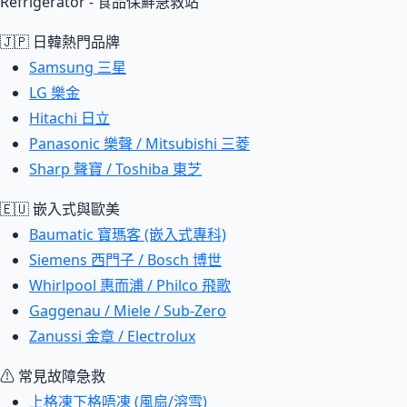
Refrigerator - 食品保鮮急救站
🇯🇵 日韓熱門品牌
Samsung 三星
LG 樂金
Hitachi 日立
Panasonic 樂聲 / Mitsubishi 三菱
Sharp 聲寶 / Toshiba 東芝
🇪🇺 嵌入式與歐美
Baumatic 寶瑪客 (嵌入式專科)
Siemens 西門子 / Bosch 博世
Whirlpool 惠而浦 / Philco 飛歌
Gaggenau / Miele / Sub-Zero
Zanussi 金章 / Electrolux
⚠ 常見故障急救
上格凍下格唔凍 (風扇/溶雪)