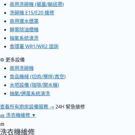
商用洗碗機 (揭蓋/輸送帶)
洗碗機 E15/E20 維修
商用運水煙罩
靜電除油煙機
抽氣系統清洗
食環署 WR1/WR2 諮詢
⚙ 更多設備
商用洗碗機
食品機械 (切肉/攪拌/真空)
水吧設備 (咖啡/開水機)
抽氣/通風系統清洗
查看所有廚房設備服務 →
24H 緊急搶修
🧺
洗衣機維修
▼
🧺
洗衣機維修