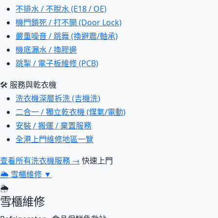
不排水 / 不脫水 (E18 / OE)
機門鎖死 / 打不開 (Door Lock)
嚴重噪音 / 跳舞 (換避震/軸承)
機底漏水 / 換膠邊
跳掣 / 電子板維修 (PCB)
🛠 服務與乾衣機
洗衣機深層拆洗 (吉機洗)
二合一 / 獨立乾衣機 (煤氣/電動)
安裝 / 搬運 / 棄置服務
全港上門維修地區一覽
查看所有洗衣機服務 →
快速上門
🌦
雪櫃維修
▼
🌦
雪櫃維修