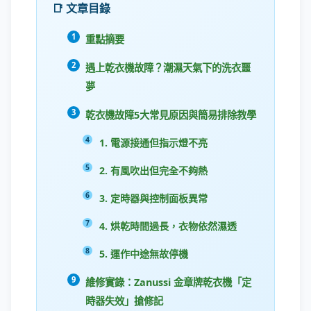
📑 文章目錄
重點摘要
遇上乾衣機故障？潮濕天氣下的洗衣噩
夢
乾衣機故障5大常見原因與簡易排除教學
1. 電源接通但指示燈不亮
2. 有風吹出但完全不夠熱
3. 定時器與控制面板異常
4. 烘乾時間過長，衣物依然濕透
5. 運作中途無故停機
維修實錄：Zanussi 金章牌乾衣機「定
時器失效」搶修記