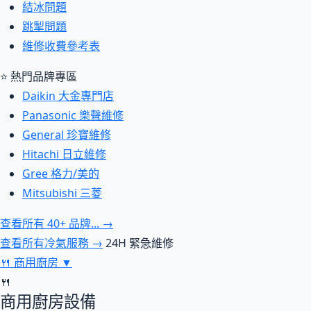
結冰問題
跳掣問題
維修收費參考表
⭐ 熱門品牌專區
Daikin 大金專門店
Panasonic 樂聲維修
General 珍寶維修
Hitachi 日立維修
Gree 格力/美的
Mitsubishi 三菱
查看所有 40+ 品牌... →
查看所有冷氣服務 →
24H 緊急維修
🍴
商用廚房
▼
🍴
商用廚房設備