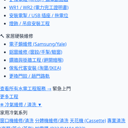
WR1 / WR2 (電力完工證明書)
安裝電掣 / USB 插座 / 拖電位
燈飾 / 吊扇安裝工程
🔨 家居硬裝維修
電子鎖維修 (Samsung/Yale)
鋁窗維修 (窗鉸/手掣/驗窗)
鑽牆與掛牆工程 (避開暗喉)
傢俬代客安裝 (淘寶/IKEA)
更換門鉸 / 趟門路軌
查看所有水電工程服務 →
緊急上門
更多工程
❄
冷氣維修 / 清洗
▼
家用冷氣系列
窗口機維修/清洗
分體機維修/清洗
天花機 (Cassette)
專業清洗