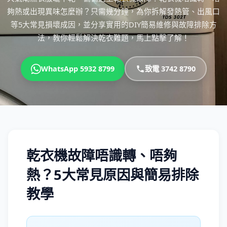
夠熱或出現異味怎麼辦？只需幾分鐘，為你拆解發熱管、出風口
等5大常見損壞成因，並分享實用的DIY簡易維修與故障排除方
法，教你輕鬆解決乾衣難題，馬上點擊了解！
WhatsApp 5932 8799
致電 3742 8790
乾衣機故障唔識轉、唔夠
熱？5大常見原因與簡易排除
教學