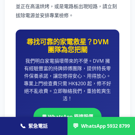
並正在高溫烘烤，或是電路板出現短路，請立刻
拔除電源並安排專業檢修。
尋找可靠的家電救星？DVM
團隊為您把關
我們明白家電損壞帶來的不便。DVM 擁
有經驗豐富的持牌師傅團隊，提供特長零
件保養承諾，讓您修得安心、用得放心。
專業上門檢查費只需 HK$200 起，修不好
絕不亂收費。立即聯絡我們，重拾乾爽生
活！
💬 WhatsApp 極速報價
📞
💬
緊急電話
WhatsApp 5932 8799
📞 +85237428790 緊急直撥