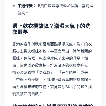
中途停機
：排風口堵塞導致過熱保護，需清理
濾網。
遇上乾衣機故障？潮濕天氣下的洗
衣噩夢
香港的春季與秋冬經常面臨潮濕天氣，洗好的衣
服掛上幾天都晾不乾，甚至會發出一陣陣難聞的
霉味。這時候，乾衣機就成了家中的救星。然
而，當你滿心歡喜把一堆濕漉漉的衣服塞進去，
卻發現乾衣機「唔識轉」、「完全唔熱」或是
「中途突然停機」，那種絕望感真的難以言喻。
面對滿機未乾的衣物，究竟是哪裡出了問題？我
們又該如何自救？