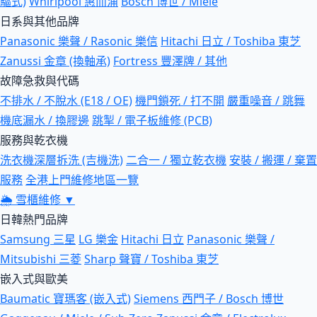
驅式)
Whirlpool 惠而浦
Bosch 博世 / Miele
日系與其他品牌
Panasonic 樂聲 / Rasonic 樂信
Hitachi 日立 / Toshiba 東芝
Zanussi 金章 (換軸承)
Fortress 豐澤牌 / 其他
故障急救與代碼
不排水 / 不脫水 (E18 / OE)
機門鎖死 / 打不開
嚴重噪音 / 跳舞
機底漏水 / 換膠邊
跳掣 / 電子板維修 (PCB)
服務與乾衣機
洗衣機深層拆洗 (吉機洗)
二合一 / 獨立乾衣機
安裝 / 搬運 / 棄置
服務
全港上門維修地區一覽
🌦
雪櫃維修
▼
日韓熱門品牌
Samsung 三星
LG 樂金
Hitachi 日立
Panasonic 樂聲 /
Mitsubishi 三菱
Sharp 聲寶 / Toshiba 東芝
嵌入式與歐美
Baumatic 寶瑪客 (嵌入式)
Siemens 西門子 / Bosch 博世