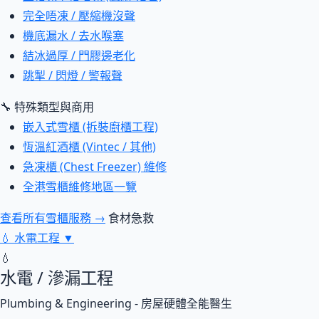
完全唔凍 / 壓縮機沒聲
機底漏水 / 去水喉塞
結冰過厚 / 門膠邊老化
跳掣 / 閃燈 / 警報聲
🔧 特殊類型與商用
嵌入式雪櫃 (拆裝廚櫃工程)
恆溫紅酒櫃 (Vintec / 其他)
急凍櫃 (Chest Freezer) 維修
全港雪櫃維修地區一覽
查看所有雪櫃服務 →
食材急救
💧
水電工程
▼
💧
水電 / 滲漏工程
Plumbing & Engineering - 房屋硬體全能醫生