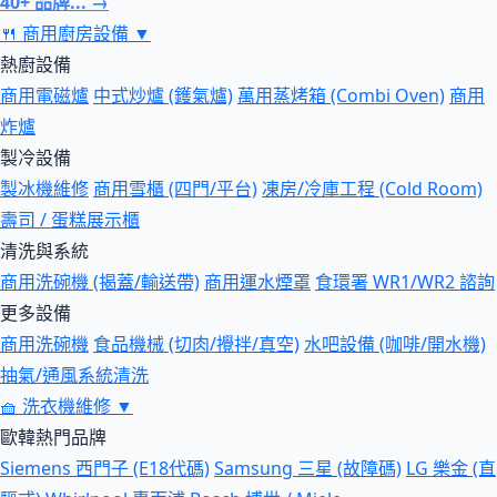
40+ 品牌... →
🍴
商用廚房設備
▼
熱廚設備
商用電磁爐
中式炒爐 (鑊氣爐)
萬用蒸烤箱 (Combi Oven)
商用
炸爐
製冷設備
製冰機維修
商用雪櫃 (四門/平台)
凍房/冷庫工程 (Cold Room)
壽司 / 蛋糕展示櫃
清洗與系統
商用洗碗機 (揭蓋/輸送帶)
商用運水煙罩
食環署 WR1/WR2 諮詢
更多設備
商用洗碗機
食品機械 (切肉/攪拌/真空)
水吧設備 (咖啡/開水機)
抽氣/通風系統清洗
🧺
洗衣機維修
▼
歐韓熱門品牌
Siemens 西門子 (E18代碼)
Samsung 三星 (故障碼)
LG 樂金 (直