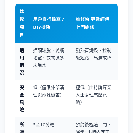
比
較
用戶自行檢查 /
維修快 專業師傅
項
DIY排除
上門維修
目
適
插頭鬆脫、濾網
發熱管燒毀、控制
用
堵塞、衣物過多
板短路、馬達故障
情
未脫水
況
安
低（僅限外部清
極低（由持牌專業
全
理與電源檢查）
人士處理高壓電
風
路）
險
所
5至10分鐘
預約後極速上門，
需
通常1小時內完工