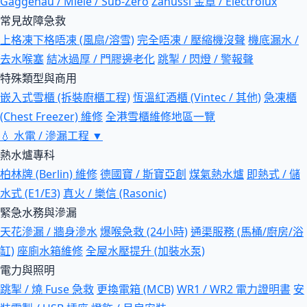
Gaggenau / Miele / Sub-Zero
Zanussi 金章 / Electrolux
常見故障急救
上格凍下格唔凍 (風扇/溶雪)
完全唔凍 / 壓縮機沒聲
機底漏水 /
去水喉塞
結冰過厚 / 門膠邊老化
跳掣 / 閃燈 / 警報聲
特殊類型與商用
嵌入式雪櫃 (拆裝廚櫃工程)
恆溫紅酒櫃 (Vintec / 其他)
急凍櫃
(Chest Freezer) 維修
全港雪櫃維修地區一覽
💧
水電 / 滲漏工程
▼
熱水爐專科
柏林牌 (Berlin) 維修
德國寶 / 斯寶亞創
煤氣熱水爐
即熱式 / 儲
水式 (E1/E3)
真火 / 樂信 (Rasonic)
緊急水務與滲漏
天花滲漏 / 牆身滲水
爆喉急救 (24小時)
通渠服務 (馬桶/廚房/浴
缸)
座廁水箱維修
全屋水壓提升 (加裝水泵)
電力與照明
跳掣 / 燒 Fuse 急救
更換電箱 (MCB)
WR1 / WR2 電力證明書
安