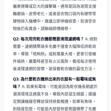
屬摩擦聲或巨大的撞擊聲，通常是因為滾筒支撐
輪磨損、皮帶老化，或者是衣物口袋內有硬幣等
硬物掉入機槽中。建議立即停機檢查，若清空衣
物後仍有異音，請聯絡師傅維修。
Q2: 每次用完乾衣機都需要清理濾網嗎？
A: 絕對
需要。濾網積聚過多毛塵不僅會大幅降低烘乾效
率，導致「唔夠熱」或耗電量大增，更會引發機
件過熱，嚴重時甚至有火災風險。養成每次使用
後清理濾網的習慣，是保養乾衣機的最佳方法。
Q3: 為什麼乾衣機烘出來的衣服有一股霉味或焦
味？
A: 如果有霉味，可能是因為乾衣機長期處於
潮濕環境且通風不良，導致內部滋生細菌；建議
定期讓機器空轉並保持排氣暢通。如果有焦味，
則極度危險，可能是內部發熱管周圍積聚了毛塵