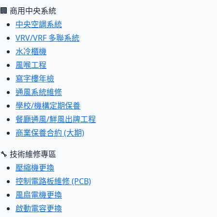
🏢 商用中央系統
中央空調系統
VRV/VRF 多聯系統
水冷櫃機
風喉工程
寫字樓年檢
通風系統維修
學校/機構定期保養
餐廳通風/鮮風出牌工程
商業保養合約 (大期)
🔧 技術維修專區
壓縮機更換
控制電路板維修 (PCB)
風扇電機更換
啟動電容更換