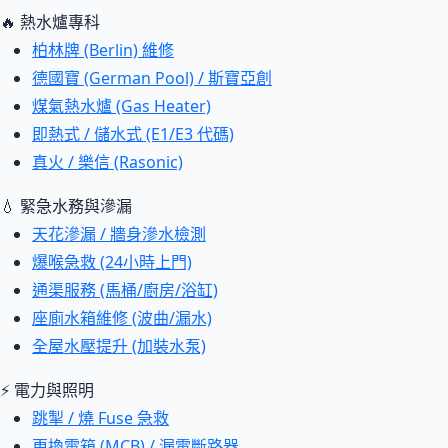
🔥 熱水爐專科
柏林牌 (Berlin) 維修
德國寶 (German Pool) / 斯寶亞創
煤氣熱水爐 (Gas Heater)
即熱式 / 儲水式 (E1/E3 代碼)
真火 / 樂信 (Rasonic)
💧 緊急水務與滲漏
天花滲漏 / 牆身滲水檢測
爆喉急救 (24小時上門)
通渠服務 (馬桶/廚房/浴缸)
座廁水箱維修 (波曲/漏水)
全屋水壓提升 (加裝水泵)
⚡ 電力與照明
跳掣 / 燒 Fuse 急救
更換電箱 (MCB) / 漏電斷路器