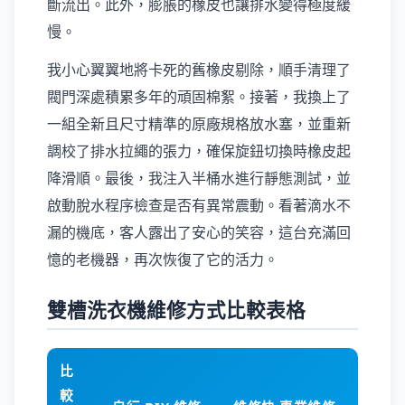
斷流出。此外，膨脹的橡皮也讓排水變得極度緩
慢。
我小心翼翼地將卡死的舊橡皮剔除，順手清理了
閥門深處積累多年的頑固棉絮。接著，我換上了
一組全新且尺寸精準的原廠規格放水塞，並重新
調校了排水拉繩的張力，確保旋鈕切換時橡皮起
降滑順。最後，我注入半桶水進行靜態測試，並
啟動脫水程序檢查是否有異常震動。看著滴水不
漏的機底，客人露出了安心的笑容，這台充滿回
憶的老機器，再次恢復了它的活力。
雙槽洗衣機維修方式比較表格
比
較