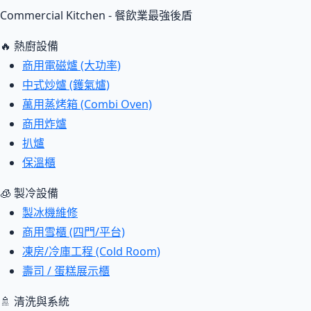
Commercial Kitchen - 餐飲業最強後盾
🔥 熱廚設備
商用電磁爐 (大功率)
中式炒爐 (鑊氣爐)
萬用蒸烤箱 (Combi Oven)
商用炸爐
扒爐
保溫櫃
🧊 製冷設備
製冰機維修
商用雪櫃 (四門/平台)
凍房/冷庫工程 (Cold Room)
壽司 / 蛋糕展示櫃
🚿 清洗與系統