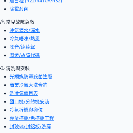
加雪種 (R22/R410A/R32)
除霉殺菌
⚠ 常見故障急救
冷氣滴水/漏水
冷氣唔凍/熱風
噪音/達達聲
閃燈/故障代碼
💦 清洗與安裝
光觸媒防霉殺菌塗層
商業冷氣大洗合約
洗冷氣價目表
窗口機/分體機安裝
冷氣拆機與搬位
專業搭棚/免搭棚工程
封玻璃/封鋁板/洗窿