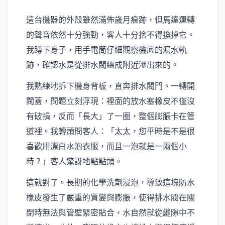
這台機器的外殼雖然滿佈歲月痕跡，但馬達運轉
的聲音依然十分強勁，客人十分捨不得換掉它。
我蹲下身子，用手電筒仔細觀察機底的漏水軌
跡，確認水是從排水閥總成附近滲出來的。
我熟練地拆下機身背板，直奔排水閥門。一轉開
閥蓋，問題立刻浮現：裡面的放水塞橡皮不僅沒
有破損，反而「長大」了一圈，整個膨脹卡在管
道裡。我轉頭問客人：「太太，您平時是不是很
喜歡用漂白水泡衣服，而且一泡就是一兩個小
時？」客人驚訝地點點頭。
這就對了。長期的化學洗劑浸泡，導致這塊防水
橡皮發生了嚴重的質變與膨脹，使得排水閥在關
閉時無法與管壁緊密貼合，水自然就從縫隙中不