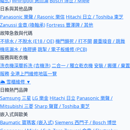
驅式)
Whirlpool 惠而浦
Bosch 博世 / Miele
日系與其他品牌
Panasonic 樂聲 / Rasonic 樂信
Hitachi 日立 / Toshiba 東芝
Zanussi 金章 (換軸承)
Fortress 豐澤牌 / 其他
故障急救與代碼
不排水 / 不脫水 (E18 / OE)
機門鎖死 / 打不開
嚴重噪音 / 跳舞
機底漏水 / 換膠邊
跳掣 / 電子板維修 (PCB)
服務與乾衣機
洗衣機深層拆洗 (吉機洗)
二合一 / 獨立乾衣機
安裝 / 搬運 / 棄置
服務
全港上門維修地區一覽
🌦
雪櫃維修
▼
日韓熱門品牌
Samsung 三星
LG 樂金
Hitachi 日立
Panasonic 樂聲 /
Mitsubishi 三菱
Sharp 聲寶 / Toshiba 東芝
嵌入式與歐美
Baumatic 寶瑪客 (嵌入式)
Siemens 西門子 / Bosch 博世