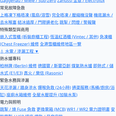
Gaggenau / Miele / Sub-Zero
Zanussi 金章 / Electrolux
常見故障急救
上格凍下格唔凍 (風扇/溶雪)
完全唔凍 / 壓縮機沒聲
機底漏水 /
去水喉塞
結冰過厚 / 門膠邊老化
跳掣 / 閃燈 / 警報聲
特殊類型與商用
嵌入式雪櫃 (拆裝廚櫃工程)
恆溫紅酒櫃 (Vintec / 其他)
急凍櫃
(Chest Freezer) 維修
全港雪櫃維修地區一覽
💧
水電 / 滲漏工程
▼
熱水爐專科
柏林牌 (Berlin) 維修
德國寶 / 斯寶亞創
煤氣熱水爐
即熱式 / 儲
水式 (E1/E3)
真火 / 樂信 (Rasonic)
緊急水務與滲漏
天花滲漏 / 牆身滲水
爆喉急救 (24小時)
通渠服務 (馬桶/廚房/浴
缸)
座廁水箱維修
全屋水壓提升 (加裝水泵)
電力與照明
跳掣 / 燒 Fuse 急救
更換電箱 (MCB)
WR1 / WR2 電力證明書
安