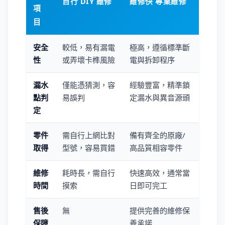
自行 DIY 維修
維修快 專業維修
項
目
安全
較低，易有漏電
極高，遵循標準斷
性
或弄壞卡榫風險
電與拆卸程序
漏水
僅能憑猜測，容
經驗豐富，精準鎖
點判
易誤判
定漏水與異音源頭
定
零件
需自行上網比對
備有齊全的原廠/
取得
型號，容易買錯
高品質相容零件
維修
耗時長，需自行
快速高效，通常當
時間
摸索
日即可完工
售後
無
提供完善的維修保
保障
養承諾