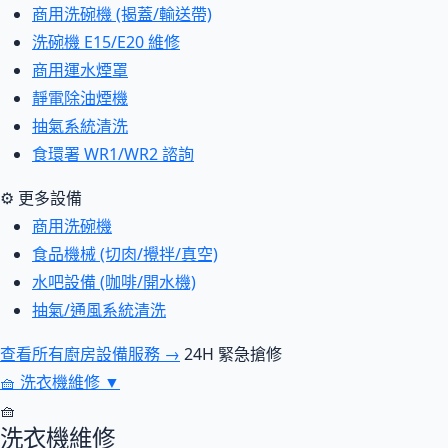
商用洗碗機 (揭蓋/輸送帶)
洗碗機 E15/E20 維修
商用運水煙罩
靜電除油煙機
抽氣系統清洗
食環署 WR1/WR2 諮詢
⚙ 更多設備
商用洗碗機
食品機械 (切肉/攪拌/真空)
水吧設備 (咖啡/開水機)
抽氣/通風系統清洗
查看所有廚房設備服務 →
24H 緊急搶修
🧺
洗衣機維修
▼
🧺
洗衣機維修