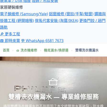
裝電掣 / USB 插座
燈飾 / 吊扇安裝
家居硬裝維修
電子鎖維修 (Samsung/Yale)
鋁窗維修 (窗鉸/手掣/驗窗)
鑽牆與
掛牆工程 (避開暗喉)
傢俬代客安裝 (淘寶/IKEA)
更換門鉸 / 趟門
路軌
🔎 更多工程
☎ 即時來電
💬 WhatsApp 6581 7673
首頁
›
🧺 洗衣機維修
›
機底漏水/換膠邊
›
雙槽洗衣機漏水
🧺
雙槽洗衣機漏水 — 專業維修服務
遇到雙槽洗衣機漏水找不到原因？本文統整放水塞破裂、防水橡