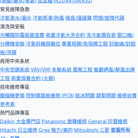
(高壓/藥水/蒸氣)
加雪種 (R22/R410A/R32)
常見故障急救
冷氣滴水/漏水
冷氣唔凍/熱風
噪音/達達聲
閃燈/故障代碼
清洗與安裝
光觸媒防霉殺菌塗層
商業冷氣大洗合約
洗冷氣價目表
窗口機/
分體機安裝
冷氣拆機與搬位
專業搭棚/免搭棚工程
封玻璃/封鋁
板/洗窿
商用中央系統
中央空調系統
VRV/VRF 多聯系統
風喉工程
餐廳通風/鮮風出牌
工程
商業保養合約 (大期)
技術維修專區
壓縮機更換
控制電路板維修 (PCB)
結冰問題
跳掣問題
維修收費
參考表
熱門品牌專區
Daikin 大金專門店
Panasonic 樂聲維修
General 珍寶維修
Hitachi 日立維修
Gree 格力/美的
Mitsubishi 三菱
查看所有