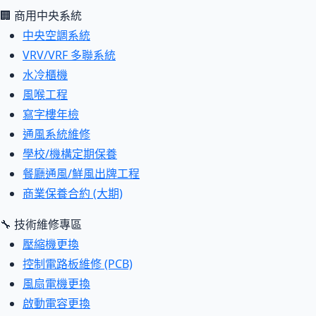
🏢 商用中央系統
中央空調系統
VRV/VRF 多聯系統
水冷櫃機
風喉工程
寫字樓年檢
通風系統維修
學校/機構定期保養
餐廳通風/鮮風出牌工程
商業保養合約 (大期)
🔧 技術維修專區
壓縮機更換
控制電路板維修 (PCB)
風扇電機更換
啟動電容更換