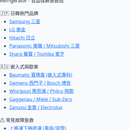
Refrigerator - 食品保鮮急救站
🇯🇵 日韓熱門品牌
Samsung 三星
LG 樂金
Hitachi 日立
Panasonic 樂聲 / Mitsubishi 三菱
Sharp 聲寶 / Toshiba 東芝
🇪🇺 嵌入式與歐美
Baumatic 寶瑪客 (嵌入式專科)
Siemens 西門子 / Bosch 博世
Whirlpool 惠而浦 / Philco 飛歌
Gaggenau / Miele / Sub-Zero
Zanussi 金章 / Electrolux
⚠ 常見故障急救
上格凍下格唔凍 (風扇/溶雪)