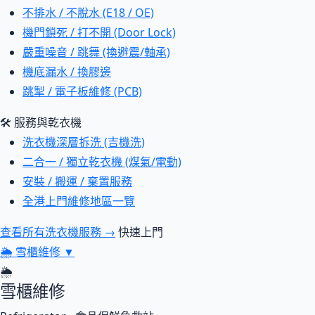
不排水 / 不脫水 (E18 / OE)
機門鎖死 / 打不開 (Door Lock)
嚴重噪音 / 跳舞 (換避震/軸承)
機底漏水 / 換膠邊
跳掣 / 電子板維修 (PCB)
🛠 服務與乾衣機
洗衣機深層拆洗 (吉機洗)
二合一 / 獨立乾衣機 (煤氣/電動)
安裝 / 搬運 / 棄置服務
全港上門維修地區一覽
查看所有洗衣機服務 →
快速上門
🌦
雪櫃維修
▼
🌦
雪櫃維修