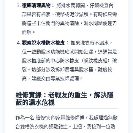
徹底清理異物：
將排水閥轉開，仔細檢查內
部是否有棉絮、硬幣或泥沙淤積。有時候只需
將這些卡住閥門的異物清除，漏水問題便迎刃
而解。
觀察脫水槽防水橡皮：
如果洗衣時不漏水，
但一啟動脫水功能機底就開始狂漏，這通常是
脫水槽底部的中心防水橡皮（螺紋橡皮組）破
裂。這部分涉及拆卸馬達與脫水桶，難度較
高，建議交由專業技師處理。
維修實錄：老戰友的重生，解決隱
蔽的漏水危機
作為一名 維修快 的家電維修師傅，我處理過無數
台雙槽洗衣機的疑難雜症。上週，我接到一位熟