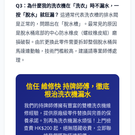
Q3：為什麼我的洗衣機在「洗衣」時不漏水，一
按「脫水」就狂漏？
這通常代表洗衣槽的排水閥
是正常的，問題出在「脫水槽」。最常見的原因
是脫水桶底部的中心防水橡皮（螺紋橡皮組）磨
損破裂。由於更換此零件需要拆卸整個脫水桶與
馬達連動軸，技術門檻較高，建議請專業師傅處
理。
信任 維修快 持牌師傅，徹底
根治洗衣機漏水
我們的持牌師傅擁有豐富的雙槽洗衣機維
修經驗，提供原廠級零件替換與完善的保
養承諾。別再為洗衣機漏水煩惱！上門檢
查費 HK$200 起，絕無隱藏收費，立即聯