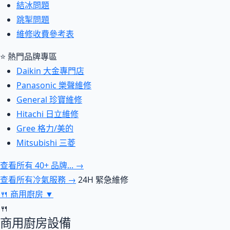
結冰問題
跳掣問題
維修收費參考表
⭐ 熱門品牌專區
Daikin 大金專門店
Panasonic 樂聲維修
General 珍寶維修
Hitachi 日立維修
Gree 格力/美的
Mitsubishi 三菱
查看所有 40+ 品牌... →
查看所有冷氣服務 →
24H 緊急維修
🍴
商用廚房
▼
🍴
商用廚房設備