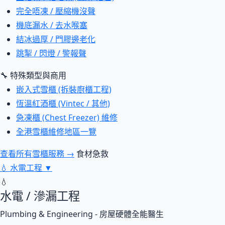
完全唔凍 / 壓縮機沒聲
機底漏水 / 去水喉塞
結冰過厚 / 門膠邊老化
跳掣 / 閃燈 / 警報聲
🔧 特殊類型與商用
嵌入式雪櫃 (拆裝廚櫃工程)
恆溫紅酒櫃 (Vintec / 其他)
急凍櫃 (Chest Freezer) 維修
全港雪櫃維修地區一覽
查看所有雪櫃服務 →
食材急救
💧
水電工程
▼
💧
水電 / 滲漏工程
Plumbing & Engineering - 房屋硬體全能醫生