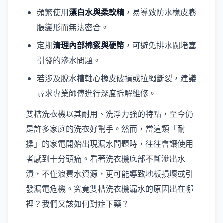
頻繁使用
漂白水與柔軟精
，易導致防水橡皮膨
脹變形而無法密合。
定期
清理內部棉絮與硬幣
，可避免排水閥堵塞
引發的滲水問題。
若涉及脫水槽軸心橡皮破損或拉繩斷裂，建議
尋求專業師傅進行深度拆解維修。
雙槽洗衣機以其耐用、洗淨力強的特點，至今仍
是許多家庭的洗衣好幫手。然而，當這類「耐
操」的家電開始出現漏水問題時，往往會讓使用
者感到十分頭痛。看著洗衣機底部不斷滲出水
漬，不僅浪費水資源，更可能導致地板損壞或引
發漏電危機。究竟雙槽洗衣機漏水的原因出在哪
裡？我們又該如何對症下藥？