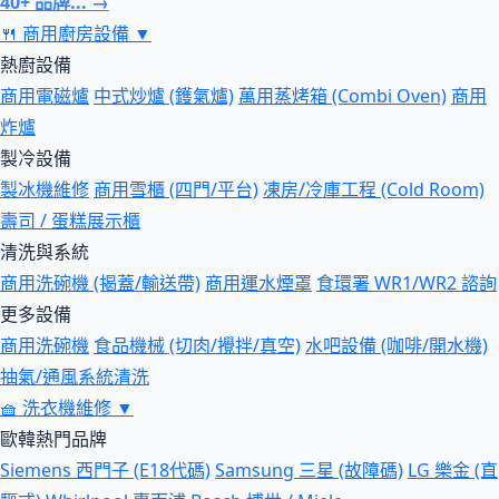
40+ 品牌... →
🍴
商用廚房設備
▼
熱廚設備
商用電磁爐
中式炒爐 (鑊氣爐)
萬用蒸烤箱 (Combi Oven)
商用
炸爐
製冷設備
製冰機維修
商用雪櫃 (四門/平台)
凍房/冷庫工程 (Cold Room)
壽司 / 蛋糕展示櫃
清洗與系統
商用洗碗機 (揭蓋/輸送帶)
商用運水煙罩
食環署 WR1/WR2 諮詢
更多設備
商用洗碗機
食品機械 (切肉/攪拌/真空)
水吧設備 (咖啡/開水機)
抽氣/通風系統清洗
🧺
洗衣機維修
▼
歐韓熱門品牌
Siemens 西門子 (E18代碼)
Samsung 三星 (故障碼)
LG 樂金 (直