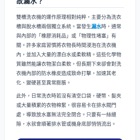
故漏水？
雙槽洗衣機的運作原理相對純粹，主要分為洗衣
槽與脫水槽兩個獨立系統。當發生
漏水
時，通常
與內部的「橡膠消耗品」或「物理性堵塞」有
關。許多家庭習慣將衣物長時間浸泡在洗衣機
內，並加入大量的漂白水或柔軟精。這些化學物
質雖然能讓衣物潔白柔軟，但長期下來卻會對洗
衣機內部的防水橡皮造成致命打擊，加速其老
化、變硬甚至異常膨脹。
此外，日常洗衣時若沒有清空口袋，硬幣、髮夾
或大量積累的衣物棉絮，很容易卡在排水閥門
處，導致放水塞無法完全閉合。只要有一絲縫
隙，水就會順著排水管或機身底部悄悄流出。