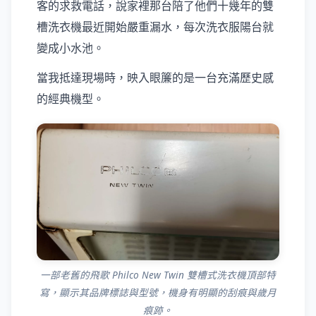
客的求救電話，說家裡那台陪了他們十幾年的雙
槽洗衣機最近開始嚴重漏水，每次洗衣服陽台就
變成小水池。
當我抵達現場時，映入眼簾的是一台充滿歷史感
的經典機型。
一部老舊的飛歌 Philco New Twin 雙槽式洗衣機頂部特
寫，顯示其品牌標誌與型號，機身有明顯的刮痕與歲月
痕跡。