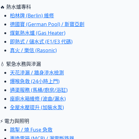
🔥 熱水爐專科
柏林牌 (Berlin) 維修
德國寶 (German Pool) / 斯寶亞創
煤氣熱水爐 (Gas Heater)
即熱式 / 儲水式 (E1/E3 代碼)
真火 / 樂信 (Rasonic)
💧 緊急水務與滲漏
天花滲漏 / 牆身滲水檢測
爆喉急救 (24小時上門)
通渠服務 (馬桶/廚房/浴缸)
座廁水箱維修 (波曲/漏水)
全屋水壓提升 (加裝水泵)
⚡ 電力與照明
跳掣 / 燒 Fuse 急救
更換電箱 (MCB) / 漏電斷路器