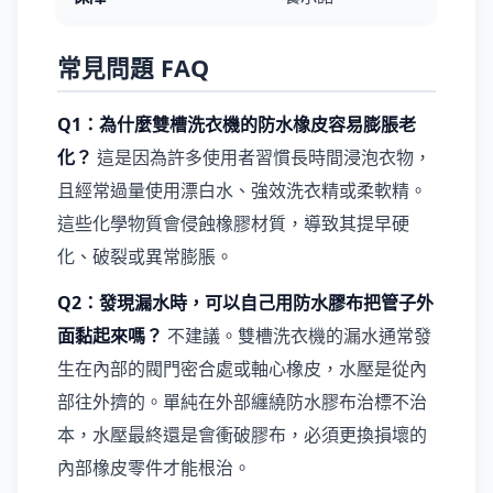
常見問題 FAQ
Q1：為什麼雙槽洗衣機的防水橡皮容易膨脹老
化？
這是因為許多使用者習慣長時間浸泡衣物，
且經常過量使用漂白水、強效洗衣精或柔軟精。
這些化學物質會侵蝕橡膠材質，導致其提早硬
化、破裂或異常膨脹。
Q2：發現漏水時，可以自己用防水膠布把管子外
面黏起來嗎？
不建議。雙槽洗衣機的漏水通常發
生在內部的閥門密合處或軸心橡皮，水壓是從內
部往外擠的。單純在外部纏繞防水膠布治標不治
本，水壓最終還是會衝破膠布，必須更換損壞的
內部橡皮零件才能根治。