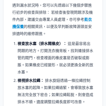
遇到漏水狀況時，您可以先透過以下幾個步驟進
行初步的檢查與排除： 若檢查後發現問題涉及機
件內部，建議交由專業人員處理，亦可參考
乾衣
機保養
的相關資訊，以便及早判斷故障源頭並安
排適時的維修跟進。
檢查放水塞（排水閥橡皮）：
這是最容易出
問題的地方。打開洗衣機背板，找到連接排水
管的閥門，檢查裡面的橡皮塞是否破裂或膨
脹。如果橡皮已經變形，就必須更換全新的放
水塞。
檢視排水拉繩：
排水旋鈕透過一條拉繩控制
放水塞的起降。如果拉繩過緊，會導致放水塞
無法完全放下密合；如果拉繩鬆脫，則會造成
排水不順。適度調整拉繩長度即可改善。