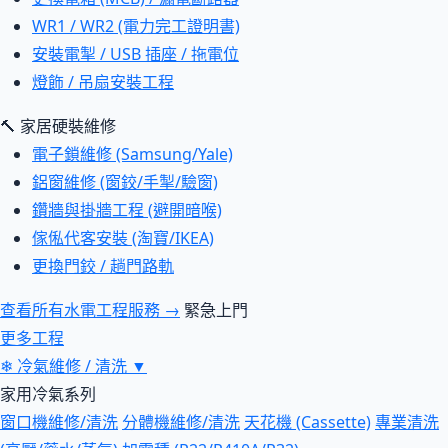
WR1 / WR2 (電力完工證明書)
安裝電掣 / USB 插座 / 拖電位
燈飾 / 吊扇安裝工程
🔨 家居硬裝維修
電子鎖維修 (Samsung/Yale)
鋁窗維修 (窗鉸/手掣/驗窗)
鑽牆與掛牆工程 (避開暗喉)
傢俬代客安裝 (淘寶/IKEA)
更換門鉸 / 趟門路軌
查看所有水電工程服務 →
緊急上門
更多工程
❄
冷氣維修 / 清洗
▼
家用冷氣系列
窗口機維修/清洗
分體機維修/清洗
天花機 (Cassette)
專業清洗