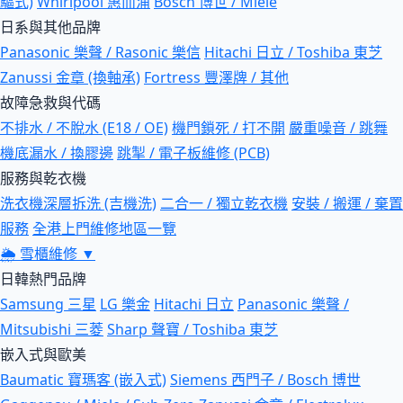
驅式)
Whirlpool 惠而浦
Bosch 博世 / Miele
日系與其他品牌
Panasonic 樂聲 / Rasonic 樂信
Hitachi 日立 / Toshiba 東芝
Zanussi 金章 (換軸承)
Fortress 豐澤牌 / 其他
故障急救與代碼
不排水 / 不脫水 (E18 / OE)
機門鎖死 / 打不開
嚴重噪音 / 跳舞
機底漏水 / 換膠邊
跳掣 / 電子板維修 (PCB)
服務與乾衣機
洗衣機深層拆洗 (吉機洗)
二合一 / 獨立乾衣機
安裝 / 搬運 / 棄置
服務
全港上門維修地區一覽
🌦
雪櫃維修
▼
日韓熱門品牌
Samsung 三星
LG 樂金
Hitachi 日立
Panasonic 樂聲 /
Mitsubishi 三菱
Sharp 聲寶 / Toshiba 東芝
嵌入式與歐美
Baumatic 寶瑪客 (嵌入式)
Siemens 西門子 / Bosch 博世