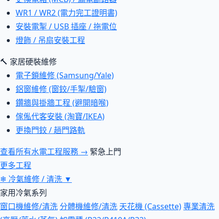
WR1 / WR2 (電力完工證明書)
安裝電掣 / USB 插座 / 拖電位
燈飾 / 吊扇安裝工程
🔨 家居硬裝維修
電子鎖維修 (Samsung/Yale)
鋁窗維修 (窗鉸/手掣/驗窗)
鑽牆與掛牆工程 (避開暗喉)
傢俬代客安裝 (淘寶/IKEA)
更換門鉸 / 趟門路軌
查看所有水電工程服務 →
緊急上門
更多工程
❄
冷氣維修 / 清洗
▼
家用冷氣系列
窗口機維修/清洗
分體機維修/清洗
天花機 (Cassette)
專業清洗