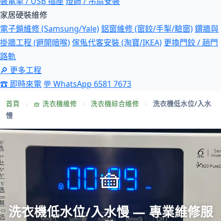
裝電掣 / USB 插座
燈飾 / 吊扇安裝
家居硬裝維修
電子鎖維修 (Samsung/Yale)
鋁窗維修 (窗鉸/手掣/驗窗)
鑽牆與
掛牆工程 (避開暗喉)
傢俬代客安裝 (淘寶/IKEA)
更換門鉸 / 趟門
路軌
🔎 更多工程
☎ 即時來電
💬 WhatsApp 6581 7673
首頁
›
🧺 洗衣機維修
›
洗衣機綜合維修
›
洗衣機低水位/入水
慢
🧺
洗衣機低水位/入水慢 — 專業維修服