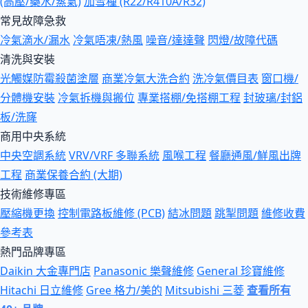
(高壓/藥水/蒸氣)
加雪種 (R22/R410A/R32)
常見故障急救
冷氣滴水/漏水
冷氣唔凍/熱風
噪音/達達聲
閃燈/故障代碼
清洗與安裝
光觸媒防霉殺菌塗層
商業冷氣大洗合約
洗冷氣價目表
窗口機/
分體機安裝
冷氣拆機與搬位
專業搭棚/免搭棚工程
封玻璃/封鋁
板/洗窿
商用中央系統
中央空調系統
VRV/VRF 多聯系統
風喉工程
餐廳通風/鮮風出牌
工程
商業保養合約 (大期)
技術維修專區
壓縮機更換
控制電路板維修 (PCB)
結冰問題
跳掣問題
維修收費
參考表
熱門品牌專區
Daikin 大金專門店
Panasonic 樂聲維修
General 珍寶維修
Hitachi 日立維修
Gree 格力/美的
Mitsubishi 三菱
查看所有