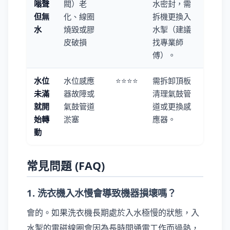
嗡聲
閥）老
水密封，需
但無
化、線圈
拆機更換入
水
燒毀或膠
水掣（建議
皮破損
找專業師
傅）。
水位
水位感應
⭐⭐⭐⭐
需拆卸頂板
未滿
器故障或
清理氣鼓管
就開
氣鼓管道
道或更換感
始轉
淤塞
應器。
動
常見問題 (FAQ)
1. 洗衣機入水慢會導致機器損壞嗎？
會的。如果洗衣機長期處於入水極慢的狀態，入
水掣的電磁線圈會因為長時間通電工作而過熱，