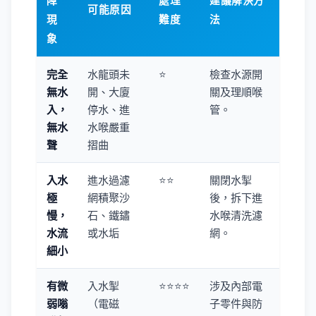
可能原因
現
難度
法
象
完全
水龍頭未
⭐
檢查水源開
無水
開、大廈
關及理順喉
入，
停水、進
管。
無水
水喉嚴重
聲
摺曲
入水
進水過濾
⭐⭐
關閉水掣
極
網積聚沙
後，拆下進
慢，
石、鐵鏽
水喉清洗濾
水流
或水垢
網。
細小
有微
入水掣
⭐⭐⭐⭐
涉及內部電
弱嗡
（電磁
子零件與防