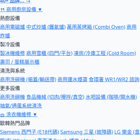
40+ 品牌... →
🍴
商用廚房設備
▼
熱廚設備
商用電磁爐
中式炒爐 (鑊氣爐)
萬用蒸烤箱 (Combi Oven)
商用
炸爐
製冷設備
製冰機維修
商用雪櫃 (四門/平台)
凍房/冷庫工程 (Cold Room)
壽司 / 蛋糕展示櫃
清洗與系統
商用洗碗機 (揭蓋/輸送帶)
商用運水煙罩
食環署 WR1/WR2 諮詢
更多設備
商用洗碗機
食品機械 (切肉/攪拌/真空)
水吧設備 (咖啡/開水機)
抽氣/通風系統清洗
🧺
洗衣機維修
▼
歐韓熱門品牌
Siemens 西門子 (E18代碼)
Samsung 三星 (故障碼)
LG 樂金 (直