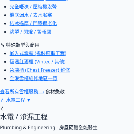
完全唔凍 / 壓縮機沒聲
機底漏水 / 去水喉塞
結冰過厚 / 門膠邊老化
跳掣 / 閃燈 / 警報聲
🔧 特殊類型與商用
嵌入式雪櫃 (拆裝廚櫃工程)
恆溫紅酒櫃 (Vintec / 其他)
急凍櫃 (Chest Freezer) 維修
全港雪櫃維修地區一覽
查看所有雪櫃服務 →
食材急救
💧
水電工程
▼
💧
水電 / 滲漏工程
Plumbing & Engineering - 房屋硬體全能醫生