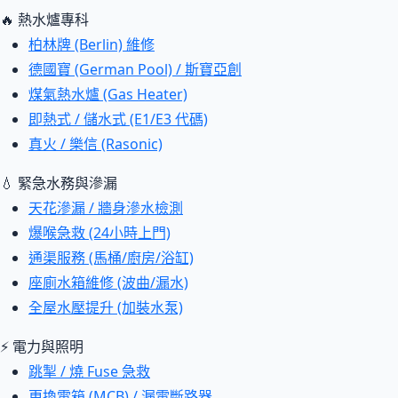
🔥 熱水爐專科
柏林牌 (Berlin) 維修
德國寶 (German Pool) / 斯寶亞創
煤氣熱水爐 (Gas Heater)
即熱式 / 儲水式 (E1/E3 代碼)
真火 / 樂信 (Rasonic)
💧 緊急水務與滲漏
天花滲漏 / 牆身滲水檢測
爆喉急救 (24小時上門)
通渠服務 (馬桶/廚房/浴缸)
座廁水箱維修 (波曲/漏水)
全屋水壓提升 (加裝水泵)
⚡ 電力與照明
跳掣 / 燒 Fuse 急救
更換電箱 (MCB) / 漏電斷路器