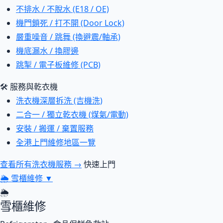
不排水 / 不脫水 (E18 / OE)
機門鎖死 / 打不開 (Door Lock)
嚴重噪音 / 跳舞 (換避震/軸承)
機底漏水 / 換膠邊
跳掣 / 電子板維修 (PCB)
🛠 服務與乾衣機
洗衣機深層拆洗 (吉機洗)
二合一 / 獨立乾衣機 (煤氣/電動)
安裝 / 搬運 / 棄置服務
全港上門維修地區一覽
查看所有洗衣機服務 →
快速上門
🌦
雪櫃維修
▼
🌦
雪櫃維修