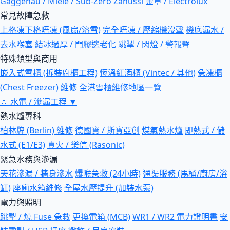
Gaggenau / Miele / Sub-Zero
Zanussi 金章 / Electrolux
常見故障急救
上格凍下格唔凍 (風扇/溶雪)
完全唔凍 / 壓縮機沒聲
機底漏水 /
去水喉塞
結冰過厚 / 門膠邊老化
跳掣 / 閃燈 / 警報聲
特殊類型與商用
嵌入式雪櫃 (拆裝廚櫃工程)
恆溫紅酒櫃 (Vintec / 其他)
急凍櫃
(Chest Freezer) 維修
全港雪櫃維修地區一覽
💧
水電 / 滲漏工程
▼
熱水爐專科
柏林牌 (Berlin) 維修
德國寶 / 斯寶亞創
煤氣熱水爐
即熱式 / 儲
水式 (E1/E3)
真火 / 樂信 (Rasonic)
緊急水務與滲漏
天花滲漏 / 牆身滲水
爆喉急救 (24小時)
通渠服務 (馬桶/廚房/浴
缸)
座廁水箱維修
全屋水壓提升 (加裝水泵)
電力與照明
跳掣 / 燒 Fuse 急救
更換電箱 (MCB)
WR1 / WR2 電力證明書
安