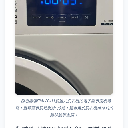
一部惠而浦FRAL80411前置式洗衣機的電子顯示面板特
寫，螢幕顯示洗程剩餘9分鐘，適合用於洗衣機維修或故
障排除等主題。