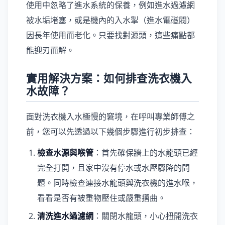
使用中忽略了進水系統的保養，例如進水過濾網
被水垢堵塞，或是機內的入水掣（進水電磁閥）
因長年使用而老化。只要找對源頭，這些痛點都
能迎刃而解。
實用解決方案：如何排查洗衣機入
水故障？
面對洗衣機入水極慢的窘境，在呼叫專業師傅之
前，您可以先透過以下幾個步驟進行初步排查：
檢查水源與喉管
：首先確保牆上的水龍頭已經
完全打開，且家中沒有停水或水壓驟降的問
題。同時檢查連接水龍頭與洗衣機的進水喉，
看看是否有被重物壓住或嚴重摺曲。
清洗進水過濾網
：關閉水龍頭，小心扭開洗衣