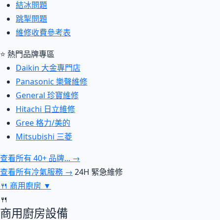
結冰問題
跳掣問題
維修收費參考表
⭐ 熱門品牌專區
Daikin 大金專門店
Panasonic 樂聲維修
General 珍寶維修
Hitachi 日立維修
Gree 格力/美的
Mitsubishi 三菱
查看所有 40+ 品牌... →
查看所有冷氣服務 →
24H 緊急維修
🍴
商用廚房
▼
🍴
商用廚房設備