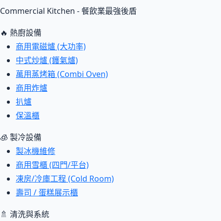
Commercial Kitchen - 餐飲業最強後盾
🔥 熱廚設備
商用電磁爐 (大功率)
中式炒爐 (鑊氣爐)
萬用蒸烤箱 (Combi Oven)
商用炸爐
扒爐
保溫櫃
🧊 製冷設備
製冰機維修
商用雪櫃 (四門/平台)
凍房/冷庫工程 (Cold Room)
壽司 / 蛋糕展示櫃
🚿 清洗與系統