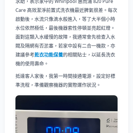
求助，表示家中的 Whirlpool 惠而浦 820 Pure
Care 高效潔淨前置式洗衣機最近脾氣很差。每次
啟動後，水流只像滴水般進入，等了大半個小時
水位依然極低，最後機器索性停頓並亮起紅燈。
面對這類入水緩慢的故障，我通常會先檢查入水
閥及隔網有否淤塞，若家中設有二合一機款，亦
建議參考
乾衣功能保養
的相關貼士，以延長洗衣
機的使用壽命。
抵達客人家後，我第一時間接通電源，設定好標
準洗程，準備觀察機器的實際運作狀況。