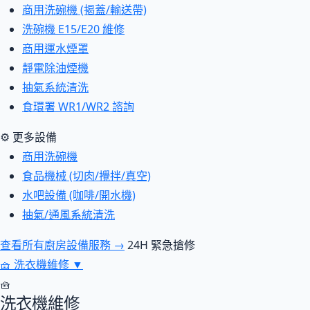
商用洗碗機 (揭蓋/輸送帶)
洗碗機 E15/E20 維修
商用運水煙罩
靜電除油煙機
抽氣系統清洗
食環署 WR1/WR2 諮詢
⚙ 更多設備
商用洗碗機
食品機械 (切肉/攪拌/真空)
水吧設備 (咖啡/開水機)
抽氣/通風系統清洗
查看所有廚房設備服務 →
24H 緊急搶修
🧺
洗衣機維修
▼
🧺
洗衣機維修