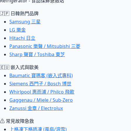
Refrigerator - 食品保鮮急救站
🇯🇵 日韓熱門品牌
Samsung 三星
LG 樂金
Hitachi 日立
Panasonic 樂聲 / Mitsubishi 三菱
Sharp 聲寶 / Toshiba 東芝
🇪🇺 嵌入式與歐美
Baumatic 寶瑪客 (嵌入式專科)
Siemens 西門子 / Bosch 博世
Whirlpool 惠而浦 / Philco 飛歌
Gaggenau / Miele / Sub-Zero
Zanussi 金章 / Electrolux
⚠ 常見故障急救
上格凍下格唔凍 (風扇/溶雪)