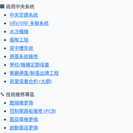
🏢 商用中央系統
中央空調系統
VRV/VRF 多聯系統
水冷櫃機
風喉工程
寫字樓年檢
通風系統維修
學校/機構定期保養
餐廳通風/鮮風出牌工程
商業保養合約 (大期)
🔧 技術維修專區
壓縮機更換
控制電路板維修 (PCB)
風扇電機更換
啟動電容更換