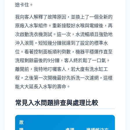
途卡住。
我向客人解釋了故障原因，並換上了一個全新的
原廠入水掣組件。重新接駁好水喉與電線後，再
次啟動洗衣機測試。這一次，水流暢順且強勁地
沖入滾筒，短短幾分鐘就達到了設定的標準水
位。看著控制面板順利倒數，機器平穩運作直至
洗程剩餘最後的9分鐘，客人終於鬆了一口氣。
離開前，我特地叮囑客人，若大廈有洗水缸工
程，之後第一次開機最好先拆洗一次濾網，這樣
能大大延長入水掣的壽命。
常見入水問題排查與處理比較
故
障
處理
建議解決方