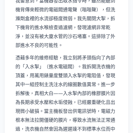
我留意到，當機器發出取水指令時，雖然能聽到
機背傳來輕微的電磁閥通電聲（嗡嗡聲），但洗
滌劑盒裡的水流卻極度微弱。我先關閉大掣，拆
下機背的進水喉檢查過濾網，發現濾網非常乾
淨，並沒有被大廈水管的沙石堵塞。這排除了外
部進水不良的可能性。
憑藉多年的維修經驗，我立刻將矛頭指向了內部
的「入水掣」（進水電磁閥）。我拆開洗衣機的
頂蓋，用萬用錶量度雙頭入水掣的電阻值，發現
其中一組控制主洗注水的線圈數值異常。進一步
拆解後，真相大白——入水掣內部的橡膠膜片因
為長期承受水壓和水垢侵蝕，已經嚴重硬化且出
現微小破損。當主機板發出供電訊號時，電磁力
根本無法拉開僵硬的膜片，導致水流無法正常通
過，洗衣機自然會因為遲遲達不到標準水位而中