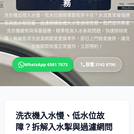
務
洗衣機出現入水慢、低水位故障導致程序卡住？水流異常緩慢通
常與進水喉阻塞、過濾網積垢或入水掣損壞有關。我們提供專業
洗衣機維修與保養服務，精準檢測入水系統問題，快速排除故
障。無論是清洗過濾網還是更換零件，即日上門檢查維修，讓洗
衣機瞬間恢復正常運作，立即預約！
WhatsApp 6581 7673
致電 3742 8790
洗衣機入水慢、低水位故
障？拆解入水掣與過濾網問