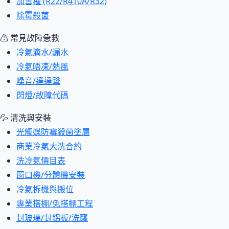
加雪種 (R22/R410A/R32)
除霉殺菌
⚠ 常見故障急救
冷氣滴水/漏水
冷氣唔凍/熱風
噪音/達達聲
閃燈/故障代碼
💦 清洗與安裝
光觸媒防霉殺菌塗層
商業冷氣大洗合約
洗冷氣價目表
窗口機/分體機安裝
冷氣拆機與搬位
專業搭棚/免搭棚工程
封玻璃/封鋁板/洗窿