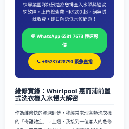
快專業團隊能迅速為您排查入水掣與過濾
網故障。上門檢查費 HK$200 起，絕無隱
藏收費，即日解決低水位問題！
💬 WhatsApp 6581 7673 極速報
價
📞 +85237428790 緊急直撥
維修實錄：Whirlpool 惠而浦前置
式洗衣機入水慢大解密
作為維修快的資深師傅，我經常處理各類洗衣機
的「奇難雜症」。上週，我接到一位客人的急修