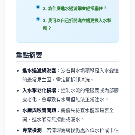
2. 為什麼進水過濾網會經常塞住？
3. 我可以自己拆開洗衣機更換入水掣
嗎？
重點摘要
進水過濾網淤塞
：沙石與水垢積聚是入水變慢
的最常見主因，需定期拆卸清洗。
入水掣老化損壞
：控制水流的電磁閥或內部膠
皮老化，會導致有水聲但無法正常注水。
水壓與喉管問題
：需優先檢查水龍頭是否全
開、進水喉有無摺曲或漏水。
專業檢測
：若清理濾網後仍處於低水位或卡住