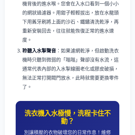
機背後的進水喉。您會在入水口看到一個小小
的網狀過濾器。用鉗子輕輕拔出，放在水龍頭
下用舊牙刷將上面的沙石、鐵鏽清洗乾淨，再
重新安裝回去，往往就能恢復正常的進水速
度。
聆聽入水掣聲音
：如果濾網乾淨，但啟動洗衣
機時只聽到微弱的「嗡嗡」聲卻沒有水流，這
通常代表內部的入水掣線圈老化或膠皮破損，
無法正常打開閥門放水，此時就需要更換零件
了。
洗衣機入水極慢，洗程卡住不
動？
別讓積壓的衣物破壞您的日常作息！維修