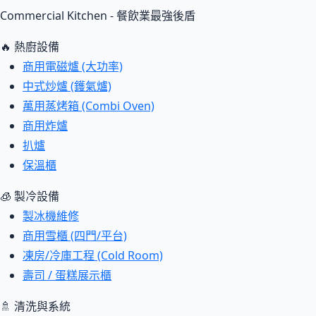
Commercial Kitchen - 餐飲業最強後盾
🔥 熱廚設備
商用電磁爐 (大功率)
中式炒爐 (鑊氣爐)
萬用蒸烤箱 (Combi Oven)
商用炸爐
扒爐
保溫櫃
🧊 製冷設備
製冰機維修
商用雪櫃 (四門/平台)
凍房/冷庫工程 (Cold Room)
壽司 / 蛋糕展示櫃
🚿 清洗與系統