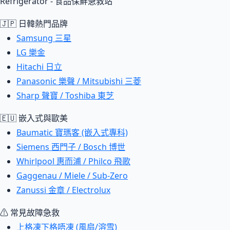
Refrigerator - 食品保鮮急救站
🇯🇵 日韓熱門品牌
Samsung 三星
LG 樂金
Hitachi 日立
Panasonic 樂聲 / Mitsubishi 三菱
Sharp 聲寶 / Toshiba 東芝
🇪🇺 嵌入式與歐美
Baumatic 寶瑪客 (嵌入式專科)
Siemens 西門子 / Bosch 博世
Whirlpool 惠而浦 / Philco 飛歌
Gaggenau / Miele / Sub-Zero
Zanussi 金章 / Electrolux
⚠ 常見故障急救
上格凍下格唔凍 (風扇/溶雪)