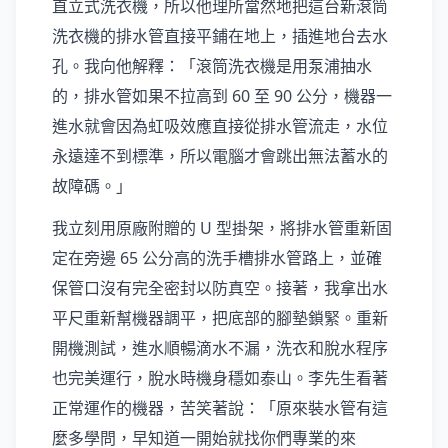
直立式洗衣機，所以他理所當然地把這台新滾筒
洗衣機的排水管直接平鋪在地上，插進地台去水
孔。我向他解釋：「滾筒洗衣機是用泵浦抽水
的，排水管如果不拉高到 60 至 90 公分，機器一
進水就會因為虹吸效應直接從排水管流走，水位
永遠達不到標準，所以電腦才會跳出無法蓄水的
故障碼。」
我立刻用原廠附贈的 U 型掛架，將排水管重新固
定在旁邊 65 公分高的洗手槽排水管路上，並確
保管口沒有完全密封以防真空。接著，我拿出水
平尺重新幫機器調平，把底部的腳墊鎖緊。重新
開機測試，進水順暢滴水不漏，洗衣和脫水程序
也完美運行，脫水時機身穩如泰山。李先生看著
正常運作的機器，苦笑著說：「原來裝水管有這
麼多學問，早知道一開始就找你們專業的來