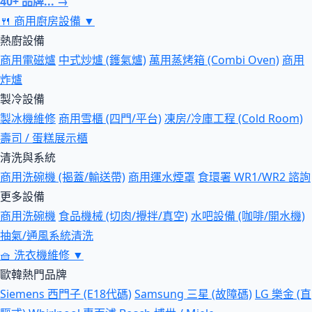
40+ 品牌... →
🍴
商用廚房設備
▼
熱廚設備
商用電磁爐
中式炒爐 (鑊氣爐)
萬用蒸烤箱 (Combi Oven)
商用
炸爐
製冷設備
製冰機維修
商用雪櫃 (四門/平台)
凍房/冷庫工程 (Cold Room)
壽司 / 蛋糕展示櫃
清洗與系統
商用洗碗機 (揭蓋/輸送帶)
商用運水煙罩
食環署 WR1/WR2 諮詢
更多設備
商用洗碗機
食品機械 (切肉/攪拌/真空)
水吧設備 (咖啡/開水機)
抽氣/通風系統清洗
🧺
洗衣機維修
▼
歐韓熱門品牌
Siemens 西門子 (E18代碼)
Samsung 三星 (故障碼)
LG 樂金 (直