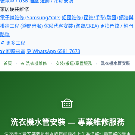
裝電掣 / USB 插座
燈飾 / 吊扇安裝
家居硬裝維修
電子鎖維修 (Samsung/Yale)
鋁窗維修 (窗鉸/手掣/驗窗)
鑽牆與
掛牆工程 (避開暗喉)
傢俬代客安裝 (淘寶/IKEA)
更換門鉸 / 趟門
路軌
🔎 更多工程
☎ 即時來電
💬 WhatsApp 6581 7673
首頁
›
🧺 洗衣機維修
›
安裝/搬運/棄置服務
›
洗衣機水管安裝
🧺
洗衣機水管安裝 — 專業維修服務
洗衣機水管安裝老是漏水或螺絲鎖不上？為您整理最完整的進水