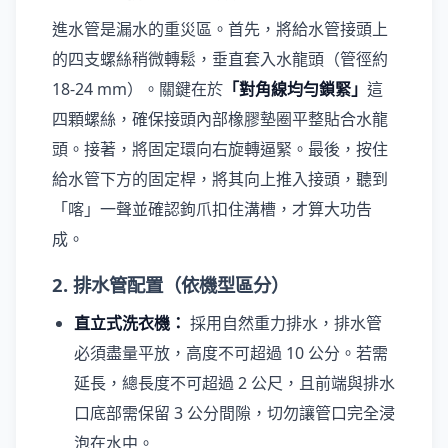
進水管是漏水的重災區。首先，將給水管接頭上
的四支螺絲稍微轉鬆，垂直套入水龍頭（管徑約
18-24 mm）。關鍵在於
「對角線均勻鎖緊」
這
四顆螺絲，確保接頭內部橡膠墊圈平整貼合水龍
頭。接著，將固定環向右旋轉逼緊。最後，按住
給水管下方的固定桿，將其向上推入接頭，聽到
「喀」一聲並確認鉤爪扣住溝槽，才算大功告
成。
2. 排水管配置（依機型區分）
直立式洗衣機：
採用自然重力排水，排水管
必須盡量平放，高度不可超過 10 公分。若需
延長，總長度不可超過 2 公尺，且前端與排水
口底部需保留 3 公分間隙，切勿讓管口完全浸
泡在水中。