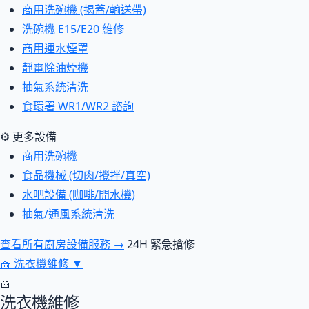
商用洗碗機 (揭蓋/輸送帶)
洗碗機 E15/E20 維修
商用運水煙罩
靜電除油煙機
抽氣系統清洗
食環署 WR1/WR2 諮詢
⚙ 更多設備
商用洗碗機
食品機械 (切肉/攪拌/真空)
水吧設備 (咖啡/開水機)
抽氣/通風系統清洗
查看所有廚房設備服務 →
24H 緊急搶修
🧺
洗衣機維修
▼
🧺
洗衣機維修