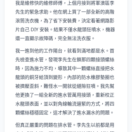
我是維修快的維修師傅，上個月接到將軍澳區李
先生的緊急求助。他在網上買了一部全新的高階
滾筒洗衣機，為了省下安裝費，決定看著網路影
片自己 DIY 安裝。結果不僅水龍頭狂噴水，機器
還一直顯示故障碼，完全無法洗衣服。
我一進到他的工作陽台，就看到滿地都是水。首
先檢查進水管，發現李先生在鎖那四顆接頭螺絲
時，因為施力不均，導致其中一顆螺絲直接把水
龍頭的銅牙給頂到變形，內部的防水橡膠墊圈也
被擠壓歪斜，難怪水一開就從縫隙狂噴。我先幫
他更換了一組全新的進水管萬用接頭，重新校正
水龍頭表面，並以對角線輪流逼緊的方式，將四
顆螺絲穩穩固定，這才解決了進水漏水的問題。
但真正嚴重的問題在排水管。李先生以前都是用