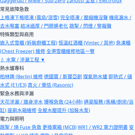
Gaggenau / Miele / Sub-Zero
Zanussi 金章 / Electrolux
常見故障急救
上格凍下格唔凍 (風扇/溶雪)
完全唔凍 / 壓縮機沒聲
機底漏水 /
去水喉塞
結冰過厚 / 門膠邊老化
跳掣 / 閃燈 / 警報聲
特殊類型與商用
嵌入式雪櫃 (拆裝廚櫃工程)
恆溫紅酒櫃 (Vintec / 其他)
急凍櫃
(Chest Freezer) 維修
全港雪櫃維修地區一覽
💧
水電 / 滲漏工程
▼
熱水爐專科
柏林牌 (Berlin) 維修
德國寶 / 斯寶亞創
煤氣熱水爐
即熱式 / 儲
水式 (E1/E3)
真火 / 樂信 (Rasonic)
緊急水務與滲漏
天花滲漏 / 牆身滲水
爆喉急救 (24小時)
通渠服務 (馬桶/廚房/浴
缸)
座廁水箱維修
全屋水壓提升 (加裝水泵)
電力與照明
跳掣 / 燒 Fuse 急救
更換電箱 (MCB)
WR1 / WR2 電力證明書
安