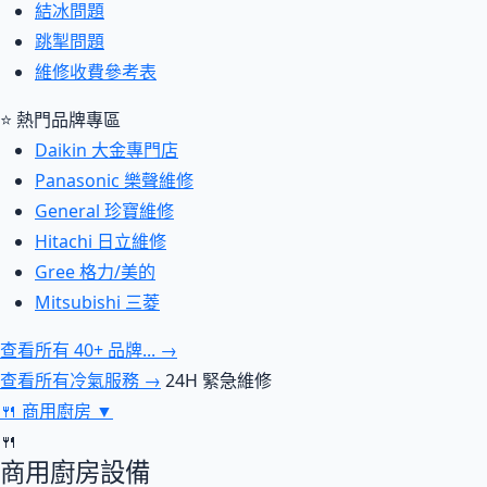
結冰問題
跳掣問題
維修收費參考表
⭐ 熱門品牌專區
Daikin 大金專門店
Panasonic 樂聲維修
General 珍寶維修
Hitachi 日立維修
Gree 格力/美的
Mitsubishi 三菱
查看所有 40+ 品牌... →
查看所有冷氣服務 →
24H 緊急維修
🍴
商用廚房
▼
🍴
商用廚房設備