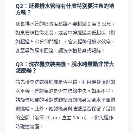
Q2：延長排水管時有什麼特別要注意的地
方嗎？
延長排水管的總長度建議不要超過 2 至 3 公尺。
如果管線拉得太長，或者中途經過高低起伏（例
如超過 5 公分的門檻），會大幅降低排水效率，
甚至導致髒水回流，讓洗衣槽發臭或報錯。
Q3：洗衣機安裝完後，脫水時震動非常大
怎麼辦？
請先檢查洗衣機底部是否平穩。利用機身頂部的
水平儀，確認氣泡是否在標線中央。如果不平，
請旋轉底部的可調式腳墊直到機身完全水平並鎖
緊螺帽。此外，確認機身與牆壁是否保留了足夠
的空間（滾筒 20cm，直立 10cm），避免運作
時碰撞牆面。