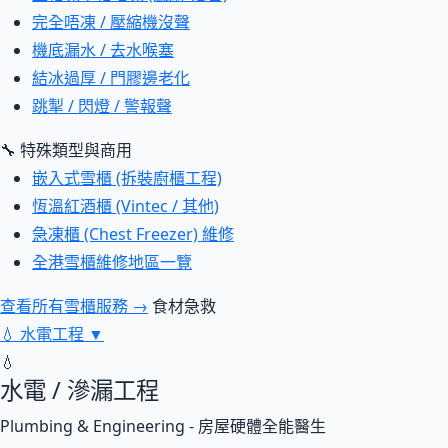
完全唔凍 / 壓縮機沒聲
機底漏水 / 去水喉塞
結冰過厚 / 門膠邊老化
跳掣 / 閃燈 / 警報聲
🔧 特殊類型與商用
嵌入式雪櫃 (拆裝廚櫃工程)
恆溫紅酒櫃 (Vintec / 其他)
急凍櫃 (Chest Freezer) 維修
全港雪櫃維修地區一覽
查看所有雪櫃服務 →
食材急救
💧
水電工程
▼
💧
水電 / 滲漏工程
Plumbing & Engineering - 房屋硬體全能醫生