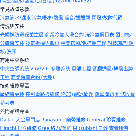
(高壓/藥水/蒸氣)
加雪種 (R22/R410A/R32)
常見故障急救
冷氣滴水/漏水
冷氣唔凍/熱風
噪音/達達聲
閃燈/故障代碼
清洗與安裝
光觸媒防霉殺菌塗層
商業冷氣大洗合約
洗冷氣價目表
窗口機/
分體機安裝
冷氣拆機與搬位
專業搭棚/免搭棚工程
封玻璃/封鋁
板/洗窿
商用中央系統
中央空調系統
VRV/VRF 多聯系統
風喉工程
餐廳通風/鮮風出牌
工程
商業保養合約 (大期)
技術維修專區
壓縮機更換
控制電路板維修 (PCB)
結冰問題
跳掣問題
維修收費
參考表
熱門品牌專區
Daikin 大金專門店
Panasonic 樂聲維修
General 珍寶維修
Hitachi 日立維修
Gree 格力/美的
Mitsubishi 三菱
查看所有