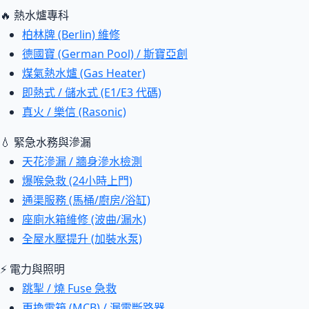
🔥 熱水爐專科
柏林牌 (Berlin) 維修
德國寶 (German Pool) / 斯寶亞創
煤氣熱水爐 (Gas Heater)
即熱式 / 儲水式 (E1/E3 代碼)
真火 / 樂信 (Rasonic)
💧 緊急水務與滲漏
天花滲漏 / 牆身滲水檢測
爆喉急救 (24小時上門)
通渠服務 (馬桶/廚房/浴缸)
座廁水箱維修 (波曲/漏水)
全屋水壓提升 (加裝水泵)
⚡ 電力與照明
跳掣 / 燒 Fuse 急救
更換電箱 (MCB) / 漏電斷路器