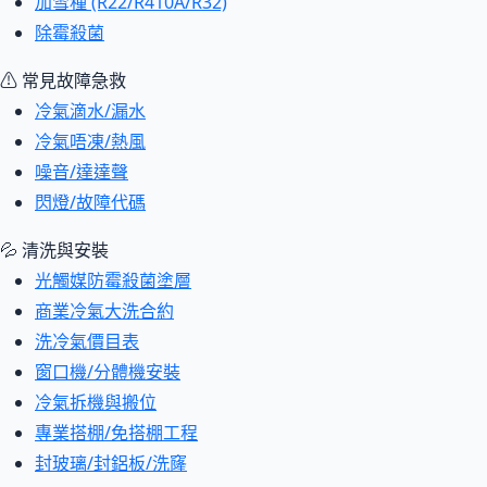
加雪種 (R22/R410A/R32)
除霉殺菌
⚠ 常見故障急救
冷氣滴水/漏水
冷氣唔凍/熱風
噪音/達達聲
閃燈/故障代碼
💦 清洗與安裝
光觸媒防霉殺菌塗層
商業冷氣大洗合約
洗冷氣價目表
窗口機/分體機安裝
冷氣拆機與搬位
專業搭棚/免搭棚工程
封玻璃/封鋁板/洗窿