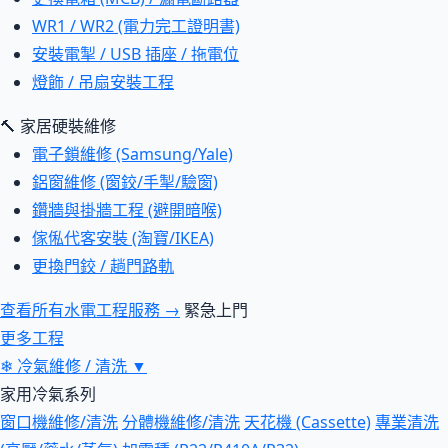
WR1 / WR2 (電力完工證明書)
安裝電掣 / USB 插座 / 拖電位
燈飾 / 吊扇安裝工程
🔨 家居硬裝維修
電子鎖維修 (Samsung/Yale)
鋁窗維修 (窗鉸/手掣/驗窗)
鑽牆與掛牆工程 (避開暗喉)
傢俬代客安裝 (淘寶/IKEA)
更換門鉸 / 趟門路軌
查看所有水電工程服務 →
緊急上門
更多工程
❄
冷氣維修 / 清洗
▼
家用冷氣系列
窗口機維修/清洗
分體機維修/清洗
天花機 (Cassette)
專業清洗