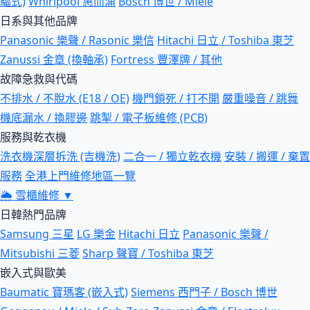
驅式)
Whirlpool 惠而浦
Bosch 博世 / Miele
日系與其他品牌
Panasonic 樂聲 / Rasonic 樂信
Hitachi 日立 / Toshiba 東芝
Zanussi 金章 (換軸承)
Fortress 豐澤牌 / 其他
故障急救與代碼
不排水 / 不脫水 (E18 / OE)
機門鎖死 / 打不開
嚴重噪音 / 跳舞
機底漏水 / 換膠邊
跳掣 / 電子板維修 (PCB)
服務與乾衣機
洗衣機深層拆洗 (吉機洗)
二合一 / 獨立乾衣機
安裝 / 搬運 / 棄置
服務
全港上門維修地區一覽
🌦
雪櫃維修
▼
日韓熱門品牌
Samsung 三星
LG 樂金
Hitachi 日立
Panasonic 樂聲 /
Mitsubishi 三菱
Sharp 聲寶 / Toshiba 東芝
嵌入式與歐美
Baumatic 寶瑪客 (嵌入式)
Siemens 西門子 / Bosch 博世