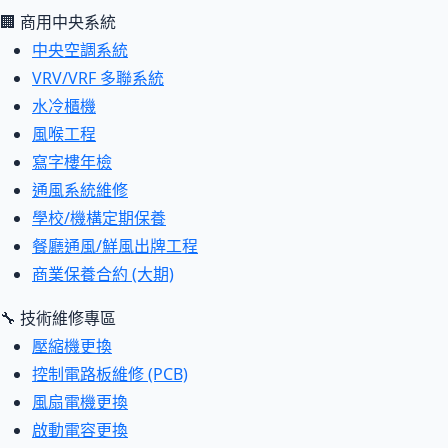
🏢 商用中央系統
中央空調系統
VRV/VRF 多聯系統
水冷櫃機
風喉工程
寫字樓年檢
通風系統維修
學校/機構定期保養
餐廳通風/鮮風出牌工程
商業保養合約 (大期)
🔧 技術維修專區
壓縮機更換
控制電路板維修 (PCB)
風扇電機更換
啟動電容更換