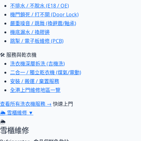
不排水 / 不脫水 (E18 / OE)
機門鎖死 / 打不開 (Door Lock)
嚴重噪音 / 跳舞 (換避震/軸承)
機底漏水 / 換膠邊
跳掣 / 電子板維修 (PCB)
🛠 服務與乾衣機
洗衣機深層拆洗 (吉機洗)
二合一 / 獨立乾衣機 (煤氣/電動)
安裝 / 搬運 / 棄置服務
全港上門維修地區一覽
查看所有洗衣機服務 →
快速上門
🌦
雪櫃維修
▼
🌦
雪櫃維修