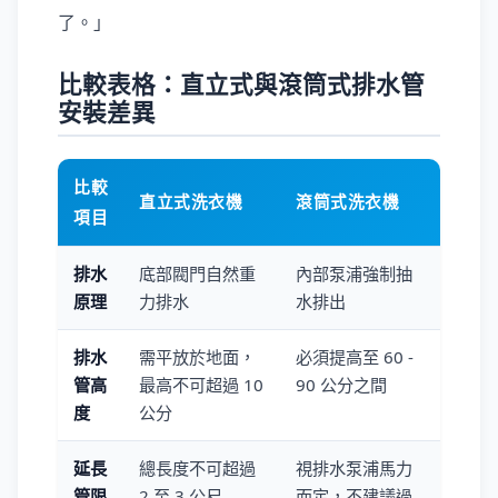
了。」
比較表格：直立式與滾筒式排水管
安裝差異
比較
直立式洗衣機
滾筒式洗衣機
項目
排水
底部閥門自然重
內部泵浦強制抽
原理
力排水
水排出
排水
需平放於地面，
必須提高至 60 -
管高
最高不可超過 10
90 公分之間
度
公分
延長
總長度不可超過
視排水泵浦馬力
管限
2 至 3 公尺
而定，不建議過